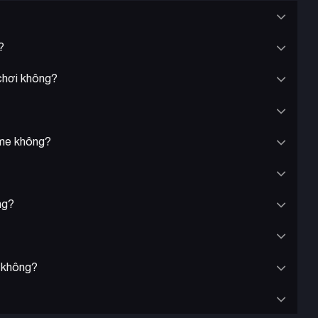
?
 chơi không?
ame không?
ng?
e không?