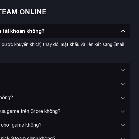
TEAM ONLINE
in tài khoản không?
 được khuyến khích) thay đổi mật khẩu và liên kết sang Email
?
không?
 mua game trên Store không?
hi chơi game không?
i nick Steam chính không?