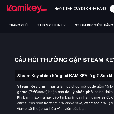
Bỏ
Tì
qua
GAME BẢN QUYỀN CHÍNH HÃNG
ki
nội
dung
TRANG CHỦ
STEAM OFFLINE
STEAM KEY CHÍNH HÃNG
CÂU HỎI THƯỜNG GẶP STEAM KE
Steam Key chính hãng tại KAMIKEY là gì? Sau k
Steam Key chính hãng
là một chuỗi mã code gồm 15 ký
game
đại lý phân phối
(
Publishers
) hoặc các
chính thức 
Khi bạn nhập mã này vào tài khoản cá nhân, game sẽ đượ
online, cập nhật tự động, lưu cloud save, đạt thành tựu...
) 
Game sẽ thuộc sở hữu vĩnh viễn của bạn.