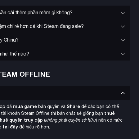
ần cài thêm phần mềm gì không?
ậm chí rẻ hơn cả khi Steam đang sale?
y China?
 như thế nào?
TEAM OFFLINE
mua game
Share
hop đã
bản quyền và
để các bạn có thể
thuê
 tài khoản Steam Offline thì bản chất sẽ giống bạn
huê quyền truy cập
(
không phải quyền sở hữu
) nên có mức
tại đây
ne
để hiểu rõ hơn.