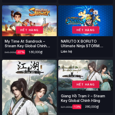
HẾT HÀNG
HẾT HÀNG
My Time At Sandrock –
NARUTO X BORUTO
Steam Key Global Chính
Ultimate Ninja STORM
Hãng
CONNECTIONS – Steam
Liên hệ
180,000
₫
-67%
549,000
₫
Key Chính Hãng
HẾT HÀNG
Giang Hồ Trạm 2 – Steam
Key Global Chính Hãng
280,000
₫
-13%
321,000
₫