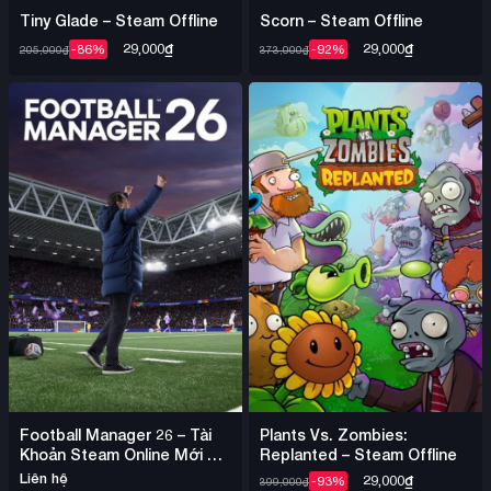
Tiny Glade – Steam Offline
Scorn – Steam Offline
29,000
₫
29,000
₫
-86%
-92%
205,000
₫
373,000
₫
Football Manager 26 – Tài
Plants Vs. Zombies:
Khoản Steam Online Mới +
Replanted – Steam Offline
Mail
Liên hệ
29,000
₫
-93%
399,000
₫