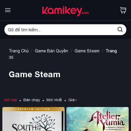
Bỏ
qua
nội
dung
Tìm
kiếm:
/
/
/
Trang
Trang Chủ
Game Bản Quyền
Game Steam
36
Game Steam
Nổi bật
Bán chạy
Mới nhất
Giá