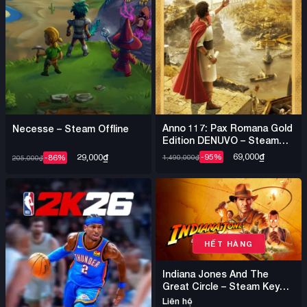
Anno 117: Pax Romana Gold
Necesse – Steam Offline
Edition DENUVO – Steam
Offline
69,000
₫
29,000
₫
-95%
-86%
1,490,000
₫
205,000
₫
HẾT HÀNG
Indiana Jones And The
Great Circle – Steam Key
Bản Quyền Chính Hãng
Liên hệ