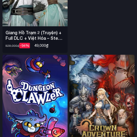
Giang Hồ Trạm 2 (Truyện) +
Full DLC + Việt Hóa – Steam
Offline
49,000
₫
-94%
828,000
₫