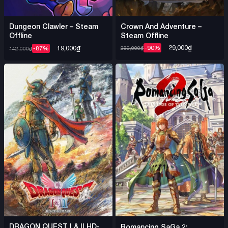
Crown And Adventure –
Dungeon Clawler – Steam
Steam Offline
Offline
29,000
₫
19,000
₫
-90%
-87%
289,000
₫
142,000
₫
DRAGON QUEST I & II HD-
Romancing SaGa 2: