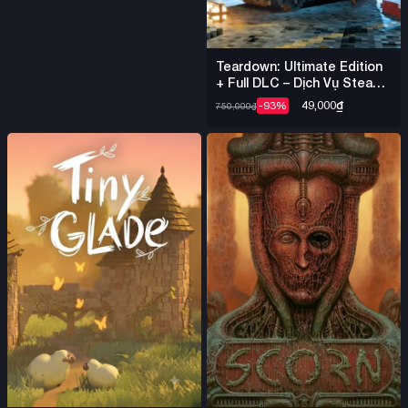
Teardown: Ultimate Edition
+ Full DLC – Dịch Vụ Steam
Offline
49,000
₫
-93%
750,000
₫