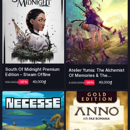
South Of Midnight Premium
Atelier Yumia: The Alchemist
Edition – Steam Offline
Of Memories & The
Envisioned Land Ultimate –
49,000
₫
-95%
49,000
₫
990,000
₫
-98%
2,500,000
₫
Steam Offline