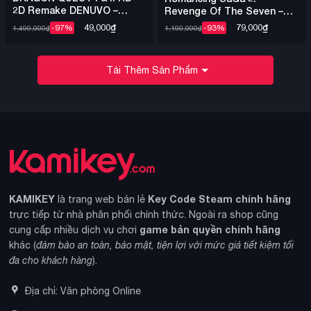
2D Remake DENUVO –
Revenge Of The Seven –
Steam Offline
Steam Offline
49,000
₫
79,000
₫
-97%
-93%
1,499,000
₫
1,190,000
₫
Tải Thêm Sản Phẩm
KAMIKEY
Key Code Steam chính hãng
là trang web bán lẻ
trực tiếp từ nhà phân phối chính thức. Ngoài ra shop cũng
game bản quyền chính hãng
cung cấp nhiều dịch vụ chơi
khác (
đảm bảo an toàn, bảo mật, tiện lợi với mức giá tiết kiệm tối
đa cho khách hàng
).
Địa chỉ: Văn phòng Online