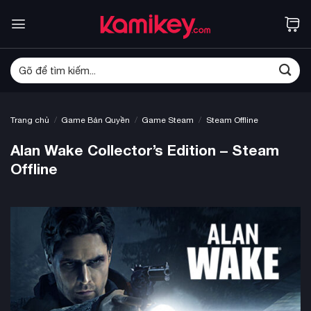
Bỏ
qua
nội
dung
Tìm
kiếm:
/
/
/
Trang chủ
Game Bản Quyền
Game Steam
Steam Offline
Alan Wake Collector’s Edition – Steam
Offline