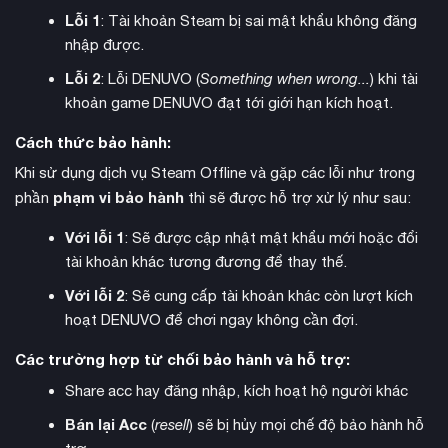
Lỗi 1
: Tài khoản Steam bị sai mật khẩu không đăng
nhập được.
Lỗi 2
: Lỗi DENUVO (
Something when wrong...
) khi tài
khoản game DENUVO đạt tới giới hạn kích hoạt.
Cách thức bảo hành:
Khi sử dụng dịch vụ Steam Offline và gặp các lỗi như trong
phạm vi bảo hành
phần
thì sẽ được hỗ trợ xử lý như sau:
Các loại vũ khí ánh sáng đa dạng từ đèn pin thường, pháo
Với lỗi 1
: Sẽ được cập nhật mật khẩu mới hoặc đổi
thiết bị chiếu sáng công
sáng, súng bắn pháo sáng đến
tài khoản khác tương đương để thay thế.
nghiệp
có thể xua đuổi hoàn toàn kẻ thù. Người chơi cần
Với lỗi 2
: Sẽ cung cấp tài khoản khác còn lượt kích
quản lý tài nguyên như pin, đạn và pháo sáng một cách thông
hoạt DENUVO để chơi ngay không cần đợi.
minh để sinh tồn qua những cuộc tấn công dữ dội.
Các trường hợp từ chối bảo hành và hỗ trợ:
hiệu ứng ánh sáng và
Đồ họa của game thể hiện xuất sắc
Share acc hay đăng nhập, kích hoạt hộ người khác
bóng tối
, tạo nên bầu không khí kinh dị đầy ám ảnh. Các khu
rừng Pacific Northwest được tái hiện một cách chân thực với
Bán lại Acc
(
resell
) sẽ bị hủy mọi chế độ bảo hành hỗ
sương mù cuốn trôi và ánh trăng phản chiếu trên mặt nước,