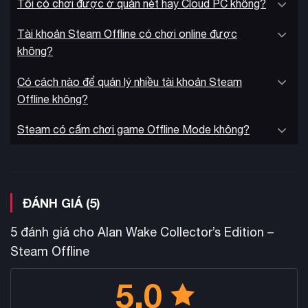
Tôi có chơi được ở quán nét hay Cloud PC không?
trải nghiệm hoàn chỉnh
Phiên bản PC Enhanced mang đến
Tài khoản Steam Offline có chơi online được
với độ phân giải 4K, hỗ trợ chuột bàn phím hoặc tay cầm,
không?
engine đa luồng tận dụng CPU 4 nhân và tương thích với màn
hình AMD Eyefinity 3D. Game còn bao gồm hai DLC mở rộng
Có cách nào để quản lý nhiều tài khoản Steam
“The Signal” và “The Writer” để hoàn thiện câu chuyện.
Offline không?
Ưu điểm nổi bật của KAMIKEY – Shop game bản quyền
Steam có cấm chơi game Offline Mode không?
uy tín:
Tài khoản Steam Offline có giá rẻ hơn 90% so với giá gốc
trên Steam
ĐÁNH GIÁ (5)
Mang lại trải nghiệm chơi game bản quyền an toàn với
mức giá dễ tiếp cận
5 đánh giá cho
Alan Wake Collector’s Edition –
Phương thức chơi game bản quyền an toàn và tiết kiệm
Steam Offline
(giá rẻ) nhất
5.0
Đây là tài khoản Steam sẵn game, chỉ cần đăng nhập và
chơi