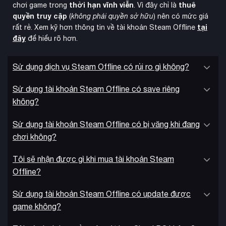
thời hạn vĩnh viễn
thuê
chơi game trong
. Vì đây chỉ là
quyền truy cập
(
không phải quyền sở hữu
) nên có mức giá
Game không chỉ tập trung vào chiến đấu mà còn có nhiều
tại
rất rẻ. Xem kỹ hơn thông tin về tài khoản Steam Offline
yếu tố khám phá và giải đố
. Người chơi có thể tìm thấy
đây
để hiểu rõ hơn.
các trang bản thảo bí ẩn, radio và chương trình TV ẩn chứa
manh mối về cốt truyện. Những vật phẩm sưu tập này không
Sử dụng dịch vụ Steam Offline có rủi ro gì không?
chỉ mở rộng câu chuyện mà còn dự đoán các sự kiện tương
lai.
Sử dụng tài khoản Steam Offline có save riêng
không?
Sử dụng tài khoản Steam Offline có bị văng khi đang
chơi không?
Tôi sẽ nhận được gì khi mua tài khoản Steam
Offline?
Sử dụng tài khoản Steam Offline có update được
game không?