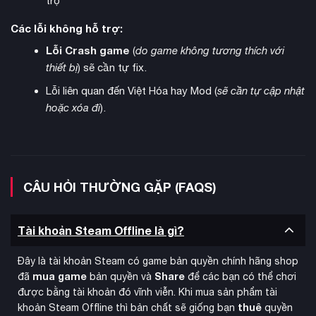
trợ
tạo ra những khung cảnh vừa đẹp vừa đáng sợ.
Các lỗi không hỗ trợ:
Lỗi Crash game
(
do game không tương thích với
thiết bị
) sẽ cần tự fix.
Lỗi liên quan đến Việt Hóa hay Mod (
sẽ cần tự cập nhật
hoặc xóa đi
).
CÂU HỎI THƯỜNG GẶP (FAQS)
Tài khoản Steam Offline là gì?
thiết kế xuất sắc
Âm thanh và nhạc nền được
với lồng tiếng
chất lượng cao và hiệu ứng âm thanh định hướng động.
Đây là tài khoản Steam có game bản quyền chính hãng shop
mua game
Share
đã
bản quyền và
để các bạn có thể chơi
Tiếng mưa rơi trên các bề mặt khác nhau, tiếng la hét từ xa
được bằng tài khoản đó vĩnh viễn. Khi mua sản phẩm tài
và những âm thanh bí ẩn trong rừng tối tạo nên trải nghiệm
thuê
khoản Steam Offline thì bản chất sẽ giống bạn
quyền
đáng sợ và hồi hôp.