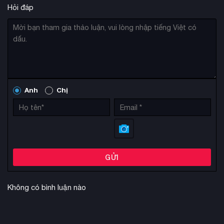
Hỏi đáp
Hỗ trợ 24/7 khi gặp vấn đề
Cam kết hoàn tiền nếu không hài lòng
Anh
Chị
GỬI
Không có bình luận nào