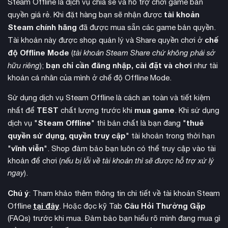
Steam Offline là dịch vụ chia sẻ và hỗ trợ chơi game bản
tài khoản
quyền giá rẻ. Khi đặt hàng bạn sẽ nhận được
Steam chính hãng
đã được mua sẵn các game bản quyền.
chế
Tài khoản này được shop quản lý và Share quyền chơi ở
độ Offline Mode
(
tài khoản Steam Share chứ không phải sở
bạn chỉ cần đăng nhập, cài đặt và chơi
hữu riêng
);
như tài
khoản cá nhân của mình ở chế độ Offline Mode.
Sử dụng dịch vụ Steam Offline là cách an toàn và tiết kiệm
phong cách series truyền hình
Game được trình bày theo
TEST
mua game
nhất để
chất lượng trước khi
. Khi sử dụng
với 6 tập phim, mỗi tập kết thúc bằng những tình tiết gay
Steam Offline
thuê
dịch vụ "
" thì bản chất là bạn đang "
cấn và bất ngờ. Remedy Entertainment đã tạo ra một câu
quyền sử dụng, quyền truy cập
" tài khoản trong thời hạn
chuyện nhiều lớp nghĩa sâu sắc với những nhân vật đầy tính
vĩnh viễn
"
". Shop đảm bảo bạn luôn có thể truy cập vào tài
cách như Barry Wheeler – người đại diện đến từ New York và
khoản để chơi (
nếu bị lỗi về tài khoản thì sẽ được hỗ trợ xử lý
cặp nhạc sĩ rock già nua mang đến những khoảnh khắc hài
ngay
).
hước.
Chú ý
: Tham khảo thêm thông tin chi tiết về tài khoản Steam
tại đây
Câu Hỏi Thường Gặp
Offline
. Hoặc đọc kỹ Tab
(FAQs) trước khi mua. Đảm bảo bạn hiểu rõ mình đang mua gì