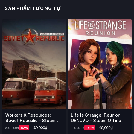
SẢN PHẨM TƯƠNG TỰ
Workers & Resources:
Life Is Strange: Reunion
Soviet Republic – Steam
DENUVO – Steam Offline
Offline
29,000
₫
49,000
₫
-93%
-95%
399,000
₫
990,000
₫