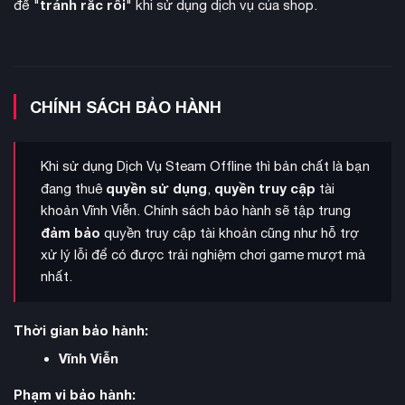
tránh rắc rối
để "
" khi sử dụng dịch vụ của shop.
CHÍNH SÁCH BẢO HÀNH
Khi sử dụng Dịch Vụ Steam Offline thì bản chất là bạn
quyền sử dụng
quyền truy cập
đang thuê
,
tài
cơ chế “Fight With
Điểm độc đáo nhất của Alan Wake là
khoản Vĩnh Viễn. Chính sách bảo hành sẽ tập trung
Light”
(Chiến đấu bằng Ánh sáng). Người chơi phải sử dụng
đảm bảo
quyền truy cập tài khoản cũng như hỗ trợ
đèn pin để đốt cháy lớp bóng tối bao phủ kẻ thù trước khi có
xử lý lỗi để có được trải nghiệm chơi game mượt mà
thể gây sát thương bằng súng. Hệ thống này tạo ra những
nhất.
trận chiến căng thẳng và độc đáo, nơi ánh sáng trở thành vũ
khí quan trọng nhất.
Thời gian bảo hành:
Vĩnh Viễn
Phạm vi bảo hành: