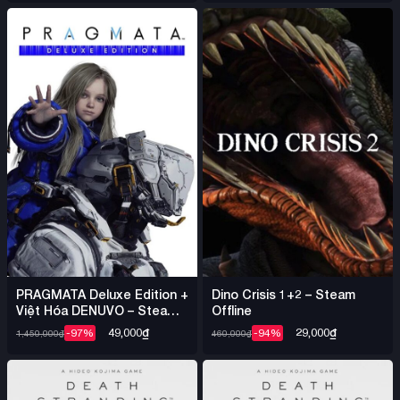
PRAGMATA Deluxe Edition +
Dino Crisis 1+2 – Steam
Việt Hóa DENUVO – Steam
Offline
Offline
49,000
₫
29,000
₫
-97%
-94%
1,450,000
₫
460,000
₫