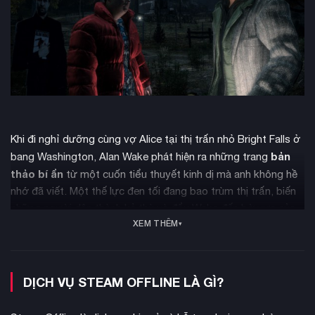
Khi đi nghỉ dưỡng cùng vợ Alice tại thị trấn nhỏ Bright Falls ở
bản
bang Washington, Alan Wake phát hiện ra những trang
thảo bí ẩn
từ một cuốn tiểu thuyết kinh dị mà anh không hề
nhớ đã viết. Một thế lực đen tối đang bao trùm thị trấn, biến
những người dân thành kẻ thù và đẩy Wake đến bờ vực của
XEM THÊM
sự điên loạn.
DỊCH VỤ STEAM OFFLINE LÀ GÌ?