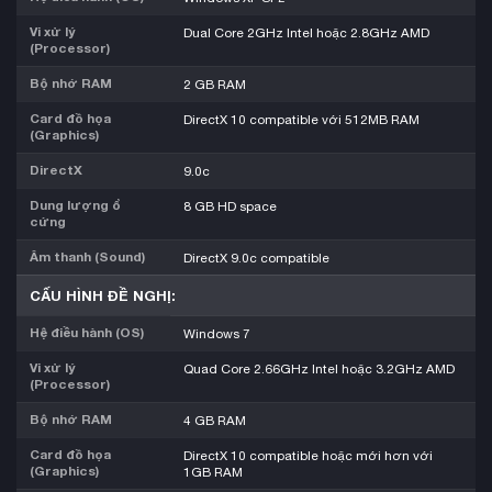
Vi xử lý
Dual Core 2GHz Intel hoặc 2.8GHz AMD
(Processor)
Bộ nhớ RAM
2 GB RAM
Card đồ họa
DirectX 10 compatible với 512MB RAM
(Graphics)
DirectX
9.0c
Dung lượng ổ
8 GB HD space
cứng
Âm thanh (Sound)
DirectX 9.0c compatible
CẤU HÌNH ĐỀ NGHỊ:
Hệ điều hành (OS)
Windows 7
Vi xử lý
Quad Core 2.66GHz Intel hoặc 3.2GHz AMD
(Processor)
Bộ nhớ RAM
4 GB RAM
Card đồ họa
DirectX 10 compatible hoặc mới hơn với
(Graphics)
1GB RAM