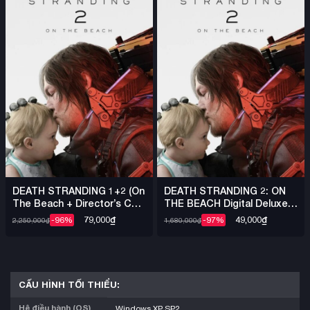
DEATH STRANDING 1+2 (On
DEATH STRANDING 2: ON
The Beach + Director’s Cut)
THE BEACH Digital Deluxe +
+ Việt Hóa – Steam Offline
Việt Hóa – Steam Offline
79,000
₫
49,000
₫
-96%
-97%
2,250,000
₫
1,680,000
₫
CẤU HÌNH TỐI THIỂU:
Hệ điều hành (OS)
Windows XP SP2