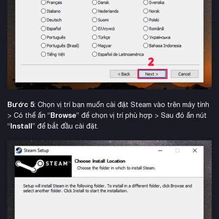
Bước 5
: Chọn vị trí bạn muốn cài đặt Steam vào trên máy tính
Browse
> Có thể ấn “
” để chọn vị trí phù hợp > Sau đó ấn nút
Install
“
” để bắt đầu cài đặt.