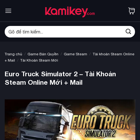
Bỏ
qua
nội
dung
Tìm
kiếm:
/
/
/
Trang chủ
Game Bản Quyền
Game Steam
Tài khoản Steam Online
/
+ Mail
Tài Khoản Steam Mới
Euro Truck Simulator 2 – Tài Khoản
Steam Online Mới + Mail