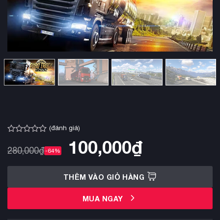
(đánh giá)
Được
100,000
₫
xếp
280,000
₫
-64%
hạng
0.0
5
THÊM VÀO GIỎ HÀNG
sao
MUA NGAY