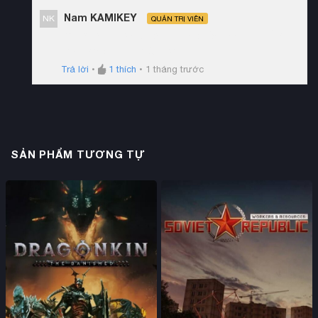
Nam KAMIKEY
NK
QUẢN TRỊ VIÊN
Đây là tài khoản Steam online riêng nhưng chỉ là
bản base ko có DLC b ạ!
Trả lời
•
1
thích
•
1 tháng trước
SẢN PHẨM TƯƠNG TỰ