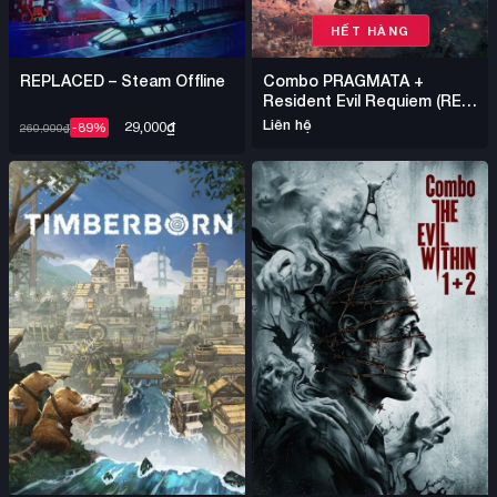
HẾT HÀNG
REPLACED – Steam Offline
Combo PRAGMATA +
Resident Evil Requiem (RE9)
+ Crimson Desert – Steam
Liên hệ
29,000
₫
-89%
260,000
₫
Offline Nhiều Game