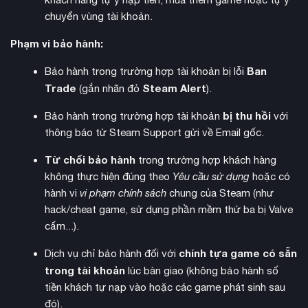
chuyển vùng tài khoản.
Phạm vi bảo hành:
Sự hấp dẫn của trò chơi còn được nhân lên gấp bội với chế
Convoy Multiplayer
độ
, cho phép bạn lập đội và cùng bạn
Ban
Bảo hành trong trường hợp tài khoản bị lỗi
bè thực hiện các chuyến hàng đường dài. Bên cạnh đó, tính
Trade
Steam Alert
(gắn nhãn đỏ
).
World of Trucks
năng kết nối với
mở ra một cộng đồng tài
bị thu hồi
Bảo hành trong trường hợp tài khoản
với
xế ảo toàn cầu, nơi bạn có thể chia sẻ những bức ảnh đẹp,
thông báo từ Steam Support gửi về Email gốc.
tham gia các sự kiện cộng đồng và khoe những chiếc xe tải
được độ tâm đắc nhất của mình. Dù bạn tìm kiếm sự thư
Từ chối bảo hành
trong trường hợp khách hàng
giãn nhẹ nhàng hay thử thách lái xe chuyên nghiệp, tựa game
không thực hiện đúng theo
Yêu cầu sử dụng
hoặc có
này đều đáp ứng một cách xuất sắc.
hành vi
vi phạm chính sách
chung của Steam (như
hack/cheat game, sử dụng phần mềm thứ ba bị Valve
cấm...).
chính tựa game có sẵn
Dịch vụ chỉ bảo hành đối với
trong tài khoản
lúc bàn giao (không bảo hành số
tiền khách tự nạp vào hoặc các game phát sinh sau
đó).