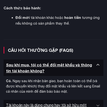
Cách thức bảo hành:
Đổi mới
hoàn tiền
tài khoản khác hoặc
tương ứng
nếu không có sản phẩm thay thế.
Giải pháp Tài khoản Steam Mới + Full Mail tại KAMIKEY:
Tiết kiệm hơn:
Mức giá rẻ hơn rất nhiều so với việc tự
CÂU HỎI THƯỜNG GẶP (FAQS)
mua game trực tiếp trên Store với giá gốc.
Sở hữu trọn đời:
Bạn nhận được 01 Tài khoản Steam
Sau khi mua, tôi có thể đổi mật khẩu và thông
tạo mới (0h chơi) + 01 Email khởi tạo gốc (Original Email).
tin tài khoản không?
Tự do đổi thông tin:
Bạn toàn quyền thay đổi Mật khẩu,
Email, Số điện thoại bảo mật ngay sau khi nhận bàn giao
Có.
Ngay sau khi nhận bàn giao, bạn hoàn toàn có thể (và
để biến nó thành tài khoản chính chủ.
được khuyến khích) thay đổi mật khẩu và liên kết sang Email
cá nhân của mình để đảm bảo bảo mật.
Tính năng đầy đủ:
Chơi Online/Offline, kết bạn, tham gia
Convoy, nạp tiền mua thêm DLC Map mở rộng… như một
tài khoản bình thường.
Tài khoản này là dùng chung hay tôi sở hữu một