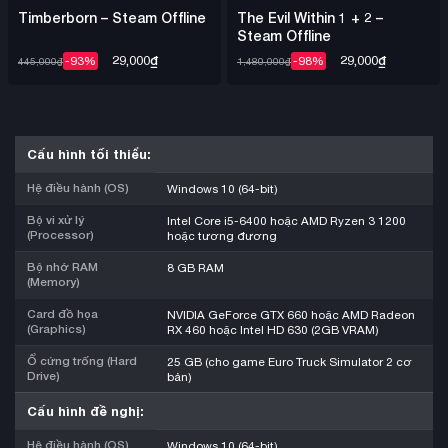
Timberborn – Steam Offline
The Evil Within 1 + 2 –
Steam Offline
29,000
₫
29,000
₫
-93%
-98%
445,000
₫
1,480,000
₫
Cấu hình tối thiểu:
Hệ điều hành (OS)
Windows 10 (64-bit)
Bộ vi xử lý
Intel Core i5-6400 hoặc AMD Ryzen 3 1200
(Processor)
hoặc tương đương
Bộ nhớ RAM
8 GB RAM
(Memory)
Card đồ họa
NVIDIA GeForce GTX 660 hoặc AMD Radeon
(Graphics)
RX 460 hoặc Intel HD 630 (2GB VRAM)
Ổ cứng trống (Hard
25 GB (cho game Euro Truck Simulator 2 cơ
Drive)
bản)
Cấu hình đề nghị:
Hệ điều hành (OS)
Windows 10 (64-bit)