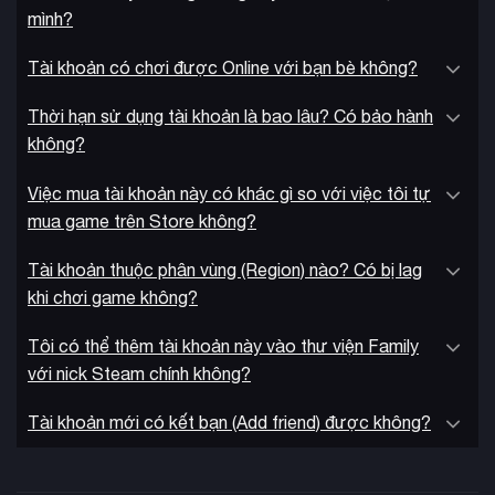
mình?
Quy trình giao hàng:
Tài khoản có chơi được Online với bạn bè không?
Sau khi thanh toán, hệ thống sẽ gửi định dạng:
Tài khoản
Steam | Mật khẩu Steam | Tài khoản Email | Mật khẩu Email
.
Thời hạn sử dụng tài khoản là bao lâu? Có bảo hành
không?
Đăng nhập Steam, tải game và trải nghiệm ngay lập tức.
Việc mua tài khoản này có khác gì so với việc tôi tự
mua game trên Store không?
Tài khoản thuộc phân vùng (Region) nào? Có bị lag
khi chơi game không?
Tôi có thể thêm tài khoản này vào thư viện Family
với nick Steam chính không?
Tài khoản mới có kết bạn (Add friend) được không?