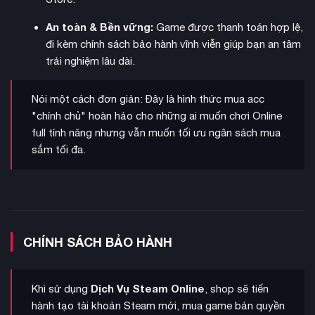
gara, tuyển dụng tài xế NPC và điều phối họ thực hiện các
An toàn & Bền vững:
Game được thanh toán hợp lệ,
hợp đồng béo bở. Mục tiêu của bạn là xây dựng một đế chế
đi kèm chính sách bảo hành vĩnh viễn giúp bạn an tâm
tối đa hóa
logistic hùng mạnh, quản lý dòng tiền hiệu quả và
trải nghiệm lâu dài.
lợi nhuận
để mở rộng quy mô đội xe, biến công ty của bạn
thành thương hiệu vận chuyển hàng đầu Châu Âu.
Nói một cách đơn giản: Đây là hình thức mua acc
"chính chủ" hoàn hảo cho những ai muốn chơi Online
full tính năng nhưng vẫn muốn tối ưu ngân sách mua
sắm tối đa.
CHÍNH SÁCH BẢO HÀNH
Dịch Vụ Steam Online
Khi sử dụng
, shop sẽ tiến
hành tạo tài khoản Steam mới, mua game bản quyền
tùy biến xe
Đối với những tín đồ đam mê cơ khí, tính năng