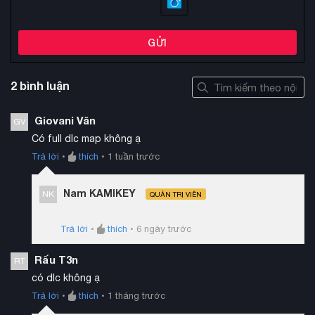
GỬI
2 bình luận
Giovani Văn
GV
Có full dlc map không ạ
Trả lời
•
thích
•
1 tuần trước
Nam KAMIKEY
NK
QUẢN TRỊ VIÊN
Bản này chỉ là bản Standard chưa có DLC bạn ạ!
Trả lời
•
thích
•
6 ngày trước
Rấu T3n
RT
có dlc không ạ
Trả lời
•
thích
•
1 tháng trước