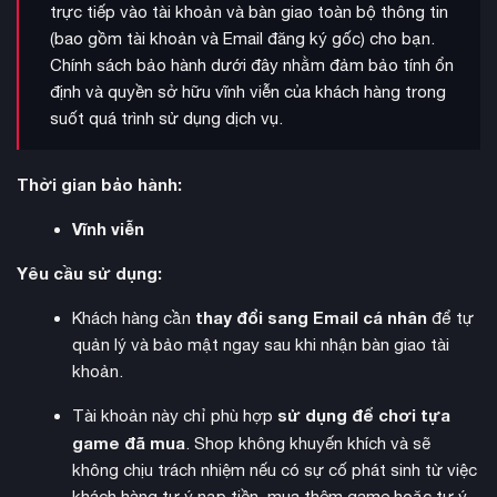
trực tiếp vào tài khoản và bàn giao toàn bộ thông tin
tải
(Truck Tuning) là một thiên đường thực sự. Bạn có toàn
(bao gồm tài khoản và Email đăng ký gốc) cho bạn.
quyền nâng cấp hiệu suất động cơ, khung gầm, hộp số để
Chính sách bảo hành dưới đây nhằm đảm bảo tính ổn
phù hợp với từng loại địa hình, hoặc trang trí ngoại thất với
định và quyền sở hữu vĩnh viễn của khách hàng trong
hàng loạt phụ kiện như đèn LED, ống xả, còi hơi, và màu sơn
suốt quá trình sử dụng dịch vụ.
độc đáo. Các mẫu xe trong game đều được cấp phép bản
quyền chính thức từ các hãng xe danh tiếng như Scania,
Thời gian bảo hành:
Volvo, MAN, DAF… đảm bảo sự chi tiết và chuẩn xác trong
từng thiết kế nội thất cabin.
Vĩnh viễn
Yêu cầu sử dụng:
thay đổi sang Email cá nhân
Khách hàng cần
để tự
quản lý và bảo mật ngay sau khi nhận bàn giao tài
khoản.
sử dụng để chơi tựa
Tài khoản này chỉ phù hợp
game đã mua
. Shop không khuyến khích và sẽ
không chịu trách nhiệm nếu có sự cố phát sinh từ việc
khách hàng tự ý nạp tiền, mua thêm game hoặc tự ý