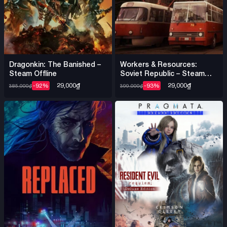
Dragonkin: The Banished –
Workers & Resources:
Steam Offline
Soviet Republic – Steam
Offline
29,000
₫
29,000
₫
-92%
-93%
385,000
₫
399,000
₫