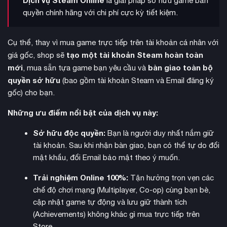
là giải pháp sở hữu game bản
xác dựa trên thực tế, bao gồm hơn 60 thành phố lớn cùng
quyền chính hãng với chi phí cực kỳ tiết kiệm.
hàng trăm danh lam thắng cảnh nổi tiếng, mang lại trải
nghiệm du lịch ảo sống động đến từng chi tiết.
Cụ thể, thay vì mua game trực tiếp trên tài khoản cá nhân với
tạo một tài khoản Steam hoàn toàn
giá gốc, shop sẽ
mới
bàn giao toàn bộ
, mua sẵn tựa game bạn yêu cầu và
quyền sở hữu
(bao gồm tài khoản Steam và Email đăng ký
gốc) cho bạn.
Những ưu điểm nổi bật của dịch vụ này:
Sở hữu độc quyền:
Bạn là người duy nhất nắm giữ
tài khoản. Sau khi nhận bàn giao, bạn có thể tự do đổi
mật khẩu, đổi Email bảo mật theo ý muốn.
Trải nghiệm Online 100%:
Tận hưởng trọn vẹn các
chế độ chơi mạng (Multiplayer, Co-op) cùng bạn bè,
Không chỉ dừng lại ở việc lái xe, game còn tích hợp chiều sâu
cập nhật game tự động và lưu giữ thành tích
quản lý doanh nghiệp
của thể loại
(Tycoon). Sau khi tích lũy
(Achievements) không khác gì mua trực tiếp trên
đủ vốn, bạn có thể thành lập công ty vận tải riêng, mua thêm
Store.