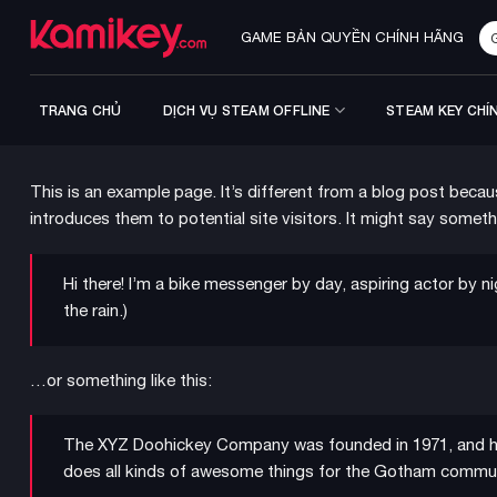
Bỏ
Tì
qua
GAME BẢN QUYỀN CHÍNH HÃNG
ki
nội
dung
TRANG CHỦ
DỊCH VỤ STEAM OFFLINE
STEAM KEY CHÍ
This is an example page. It’s different from a blog post becaus
introduces them to potential site visitors. It might say somethi
Hi there! I’m a bike messenger by day, aspiring actor by ni
the rain.)
…or something like this:
The XYZ Doohickey Company was founded in 1971, and has
does all kinds of awesome things for the Gotham commun