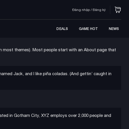
Đăng nhập / Đăng ký
DEALS
GAME HOT
NEWS
n (in most themes). Most people start with an About page that
 named Jack, and I like piña coladas. (And gettin’ caught in
cated in Gotham City, XYZ employs over 2,000 people and