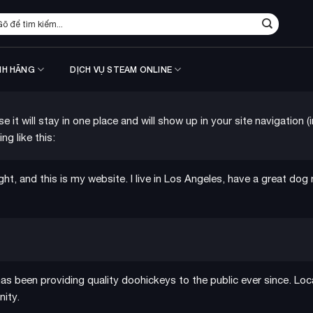
m
ếm:
NH HÃNG
DỊCH VỤ STEAM ONLINE
e it will stay in one place and will show up in your site navigatio
ng like this:
ght, and this is my website. I live in Los Angeles, have a great dog
 been providing quality doohickeys to the public ever since. Lo
ity.