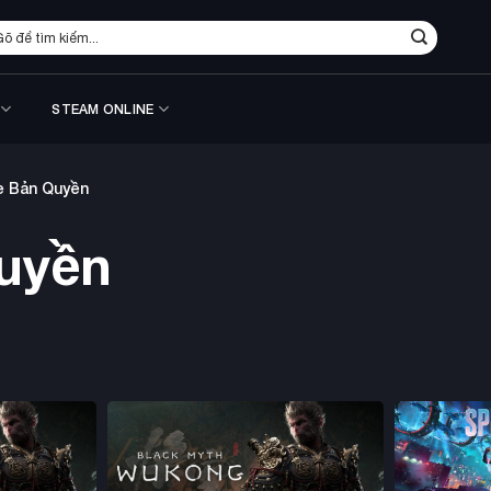
m
ếm:
STEAM ONLINE
 Bản Quyền
uyền