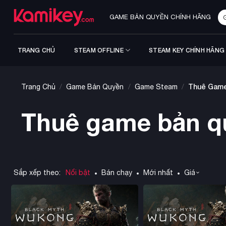
Bỏ
Tì
qua
GAME BẢN QUYỀN CHÍNH HÃNG
ki
nội
dung
TRANG CHỦ
STEAM OFFLINE
STEAM KEY CHÍNH HÃNG
/
/
/
Thuê Game
Trang Chủ
Game Bản Quyền
Game Steam
Thuê game bản q
Sắp xếp theo:
Nổi bật
Bán chạy
Mới nhất
Giá