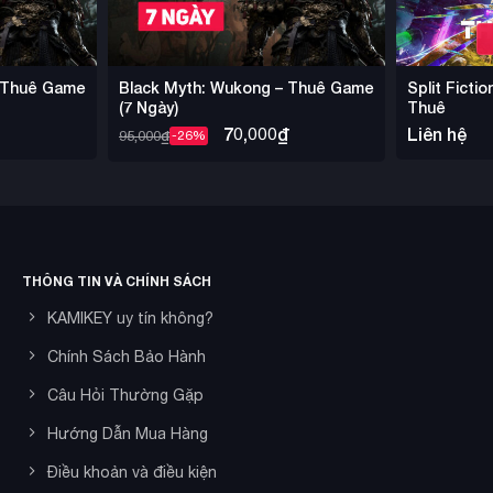
– Thuê Game
Black Myth: Wukong – Thuê Game
Split Ficti
(7 Ngày)
Thuê
70,000
₫
Liên hệ
95,000
₫
-26%
THÔNG TIN VÀ CHÍNH SÁCH
KAMIKEY uy tín không?
Chính Sách Bảo Hành
Câu Hỏi Thường Gặp
Hướng Dẫn Mua Hàng
Điều khoản và điều kiện