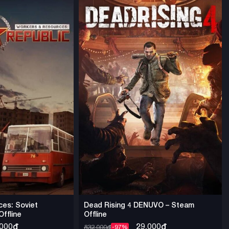
es: Soviet
Dead Rising 4 DENUVO – Steam
ffline
Offline
,000
₫
29,000
₫
832,000
₫
-97%