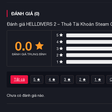
ĐÁNH GIÁ (0)
Đánh giá HELLDIVERS 2 – Thuê Tài Khoản Steam C
5
0.0
4
3
ĐÁNH GIÁ TRUNG BÌNH
2
1
Tất cả
5
4
3
2
1
C
Chưa có đánh giá nào.