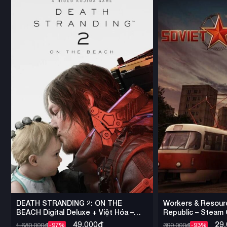
DEATH STRANDING 2: ON THE
Workers & Resourc
BEACH Digital Deluxe + Việt Hóa –
Republic – Steam O
Steam Offline
49,000
₫
29
1,680,000
₫
399,000
₫
-97%
-93%