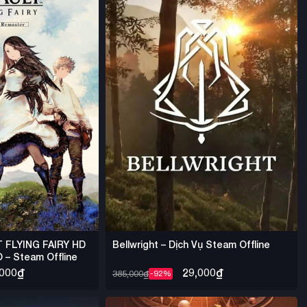
 FLYING FAIRY HD
Bellwright – Dịch Vụ Steam Offline
– Steam Offline
,000
₫
29,000
₫
385,000
₫
-92%