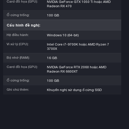
Card đồ họa (GPU):
NVIDIA GeForce GTX 1050 Ti hoặc AMD
Radeon RX 470
Ổ cứng trống:
100 GB
Cấu hình đề nghị:
Hệ điều hành:
Windows 10 (64-bit)
Vi xử lý (CPU):
Intel Core i7-9700K hoặc AMD Ryzen 7
3700X
Bộ nhớ (RAM):
16 GB
Card đồ họa (GPU):
NVIDIA GeForce RTX 2060 hoặc AMD
Radeon RX 6600XT
Ổ cứng trống:
100 GB
Ghi chú thêm:
Khuyến nghị sử dụng ổ cứng SSD