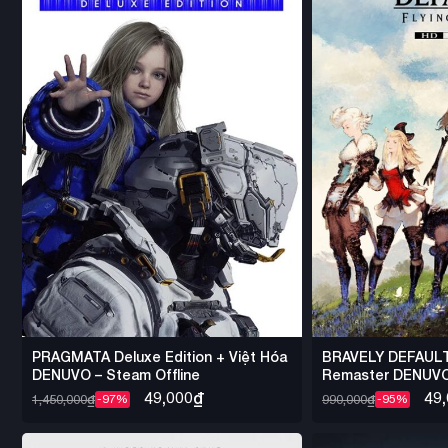
PRAGMATA Deluxe Edition + Việt Hóa
BRAVELY DEFAULT
DENUVO – Steam Offline
Remaster DENUVO 
49,000
₫
49
1,450,000
₫
990,000
₫
-97%
-95%