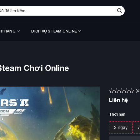
m
ếm:
NH HÃNG
DỊCH VỤ STEAM ONLINE
Steam Chơi Online
(đ
Được
Liên hệ
xếp
hạng
0.0
Thời hạn
5
sao
3 ngày
7