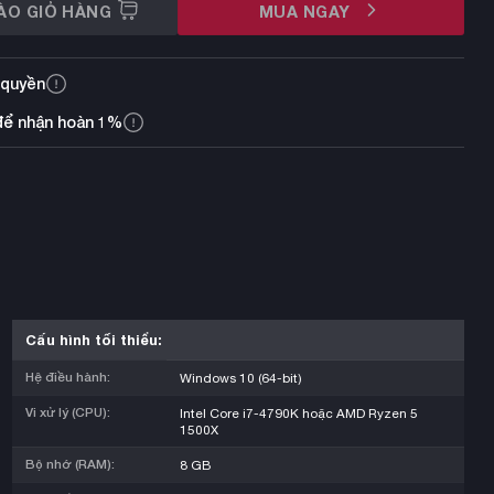
ÀO GIỎ HÀNG
MUA NGAY
 quyền
để nhận hoàn 1%
Cấu hình tối thiểu:
Hệ điều hành:
Windows 10 (64-bit)
Vi xử lý (CPU):
Intel Core i7-4790K hoặc AMD Ryzen 5
1500X
Bộ nhớ (RAM):
8 GB