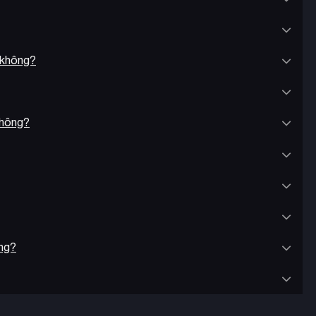
 không?
không?
ông?