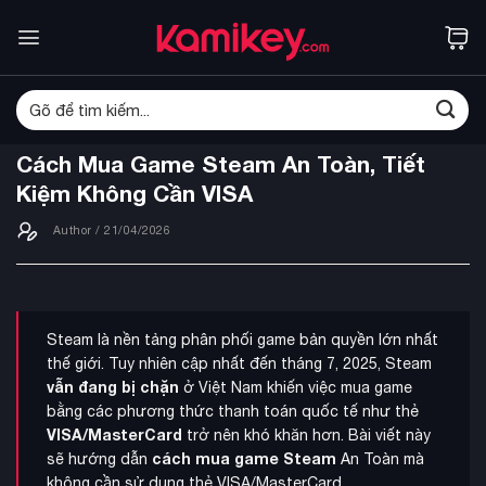
Bỏ
qua
nội
dung
Tìm
kiếm:
Cách Mua Game Steam An Toàn, Tiết
Kiệm Không Cần VISA
Author
/ 21/04/2026
Steam là nền tảng phân phối game bản quyền lớn nhất
thế giới. Tuy nhiên cập nhất đến tháng 7, 2025, Steam
vẫn đang bị chặn
ở Việt Nam khiến việc mua game
bằng các phương thức thanh toán quốc tế như thẻ
VISA/MasterCard
trở nên khó khăn hơn. Bài viết này
cách mua game Steam
sẽ hướng dẫn
An Toàn mà
không cần sử dụng thẻ VISA/MasterCard.