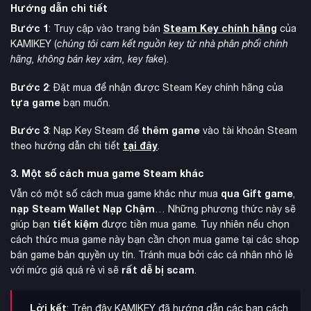
Hướng dẫn chi tiết
Bước 1
Steam Key chính hãng
: Truy cập vào trang bán
của
KAMIKEY (
chúng tôi cam kết nguồn key từ nhà phân phối chính
hãng, không bán key xám, key fake
).
Bước 2
: Đặt mua để nhận được Steam Key chính hãng của
tựa game
bạn muốn.
Bước 3
thêm game
: Nạp Key Steam để
vào tài khoản Steam
tại đây
theo hướng dẫn chi tiết
.
3. Một số cách mua game Steam khác
qua Gift game
Vẫn có một số cách mua game khác như mua
,
nạp Steam Wallet Nạp Chậm
… Những phương thức này sẽ
tiết kiệm
giúp bạn
được tiền mua game. Tuy nhiên nếu chọn
cách thức mua game này bạn cần chọn mua game tại các shop
bán game bản quyền uy tín. Tránh mua bởi các cá nhân nhỏ lẻ
rất dễ bị scam
với mức giá quá rẻ vì sẽ
.
Lời kết
: Trên đây KAMIKEY đã hướng dẫn các bạn cách