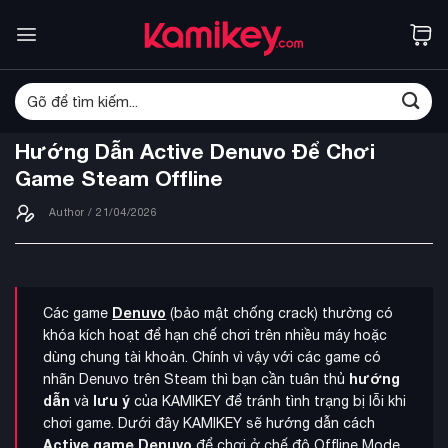
Bỏ
qua
nội
dung
Tìm
kiếm:
Hướng Dẫn Active Denuvo Để Chơi
Game Steam Offline
Author
/ 21/04/2026
Denuvo
Các game
(bảo mật chống crack) thường có
khóa kích hoạt để hạn chế chơi trên nhiều máy hoặc
dùng chung tài khoản. Chính vì vậy với các game có
hướng
nhãn Denuvo trên Steam thì bạn cần tuân thủ
dẫn
lưu ý
và
của KAMIKEY để tránh tình trạng bị lỗi khi
chơi game. Dưới đây KAMIKEY sẽ hướng dẫn cách
Active game Denuvo
để chơi ở chế độ Offline Mode.