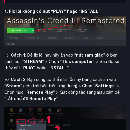
1. Fix lỗi không có nút “PLAY” hoặc “INSTALL”
Cách 1
nút tam giác
=>
: Để fix lỗi này hãy ấn vào “
” ở bên
STREAM
This computer
cạnh nút “
” > Chọn “
” > Sau đó sẽ
PLAY
INSTALL
thấy nút “
” hoặc “
“.
Cách 2
=>
: Bạn cũng có thể sửa lỗi này bằng cách ấn vào
Steam
Settings
“
” (góc trái bên trên ứng dụng) > Chọn “
” >
Remote Play
Chọn mục “
” > Gạt công tắc sang màu xám để
tắt chế độ Remote Play
“
“.