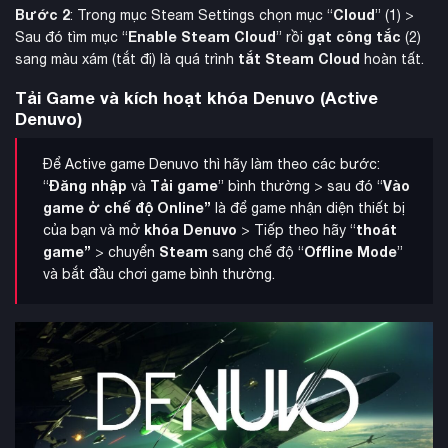
Bước 2
Cloud
: Trong mục Steam Settings chọn mục “
” (1) >
Enable Steam Cloud
gạt công tắc
Sau đó tìm mục “
” rồi
(2)
tắt Steam Cloud
sang màu xám (tắt đi) là quá trình
hoàn tất.
Tải Game và kích hoạt khóa Denuvo (Active
Denuvo)
Để Active game Denuvo thì hãy làm theo các bước:
Đăng nhập
Tải game
Vào
“
và
” bình thường > sau đó “
game ở chế độ Online”
là để game nhận diện thiết bị
khóa Denuvo
thoát
của bạn và mở
> Tiếp theo hãy “
game”
Steam
Offline Mode
> chuyển
sang chế độ “
”
và bắt đầu chơi game bình thường.