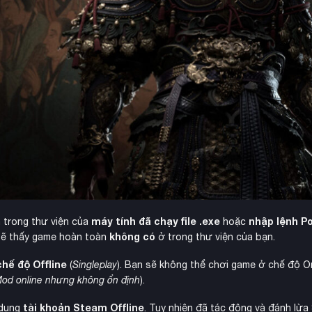
máy tính đã chạy file .exe
nhập lệnh P
n trong thư viện của
hoặc
không có
 sẽ thấy game hoàn toàn
ở trong thư viện của bạn.
chế độ Offline
(
Singleplay
). Bạn sẽ không thể chơi game ở chế độ O
Mod online nhưng không ổn định
).
tài khoản Steam Offline
 dụng
. Tuy nhiên đã tác động và đánh lừ