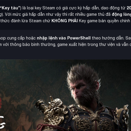
“Key tàu”
2
) là loại key Steam có giá cực kỳ hấp dẫn, dao động từ
động lòn
g
). Với mức giá hấp dẫn như vậy thì rất nhiều game thủ đã
KHÔNG PHẢI
nh thức đánh lừa Steam chứ
Key game bản quyền chính 
nhập lệnh vào PowerShell
hop cung cấp hoặc
theo hướng dẫn. Sau
 với thông báo bình thường, game xuất hiện trong thư viện và vẫn 