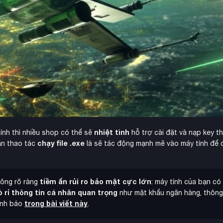
nhiệt tình
ính thì nhiều shop có thể sẽ
hỗ trợ cài đặt và nạp key t
chạy file .exe
cần thao tác
là sẽ tác động mạnh mẽ vào máy tính để 
tiềm ẩn rủi ro bảo mật cực lớn
hông rõ ràng
: máy tính của bạn có 
ò rỉ thông tin cá nhân quan trọng
như mật khẩu ngân hàng, thông t
trong bài viết này
ảnh báo
.