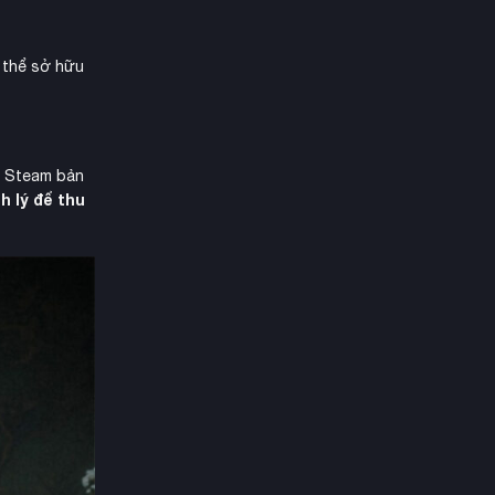
ó thể sở hữu
n Steam bản
h lý để thu