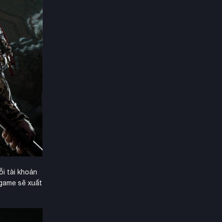
i tài khoản
 game sẽ xuất