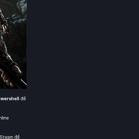
owershell
để
nline
a Steam để