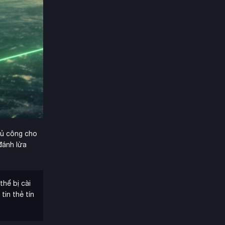
hủ công cho
đánh lừa
thể bị cài
in thẻ tín