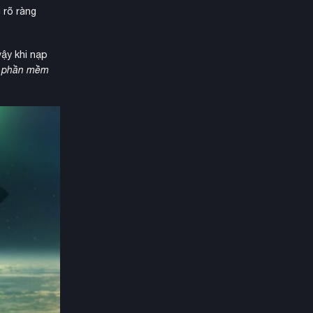
 rõ ràng
ậy khi nạp
c phần mềm