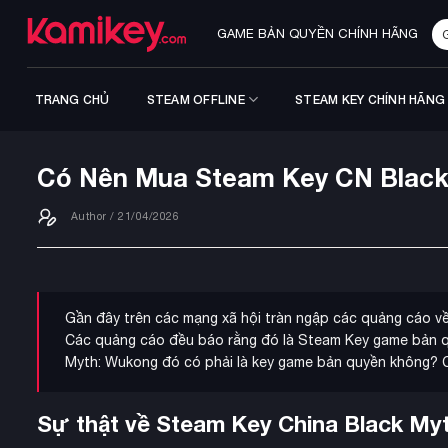
Bỏ
Tì
qua
GAME BẢN QUYỀN CHÍNH HÃNG
ki
nội
dung
TRANG CHỦ
STEAM OFFLINE
STEAM KEY CHÍNH HÃNG
Có Nên Mua Steam Key CN Black
Author
/ 21/04/2026
Gần đây trên các mạng xã hội tràn ngập các quảng cáo v
Các quảng cáo đều báo rằng đó là Steam Key game bản qu
Myth: Wukong đó có phải là key game bản quyền không? Cùn
Sự thật về Steam Key China Black Myt