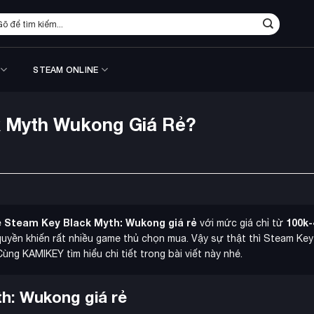
m
ếm:
STEAM ONLINE
 Myth Wukong Giá Rẻ?
Steam Key Black Myth: Wukong giá rẻ
100k
ề
với mức giá chỉ từ
yền khiến rất nhiều game thủ chọn mua. Vậy sự thật thì Steam Key
g KAMIKEY tìm hiểu chi tiết trong bài viết này nhé.
h: Wukong giá rẻ