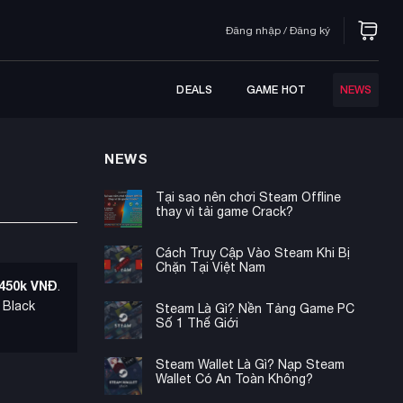
Đăng nhập / Đăng ký
DEALS
GAME HOT
NEWS
NEWS
Tại sao nên chơi Steam Offline
thay vì tải game Crack?
Cách Truy Cập Vào Steam Khi Bị
Chặn Tại Việt Nam
-450k VNĐ
.
 Black
Steam Là Gì? Nền Tảng Game PC
Số 1 Thế Giới
Steam Wallet Là Gì? Nạp Steam
Wallet Có An Toàn Không?