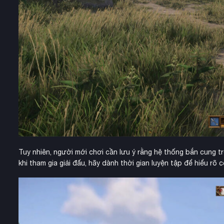
Tuy nhiên, người mới chơi cần lưu ý rằng hệ thống bắn cung 
khi tham gia giải đấu, hãy dành thời gian luyện tập để hiểu r