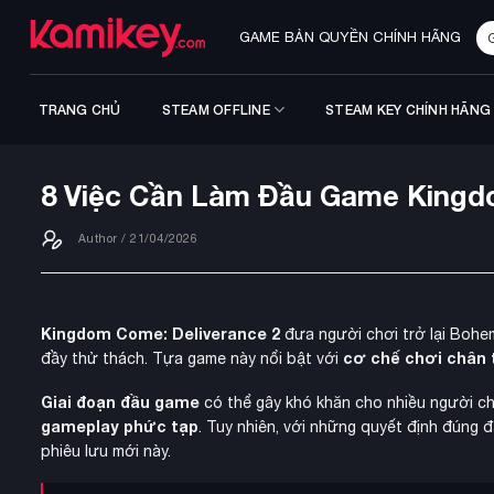
Bỏ
Tì
qua
GAME BẢN QUYỀN CHÍNH HÃNG
ki
nội
dung
TRANG CHỦ
STEAM OFFLINE
STEAM KEY CHÍNH HÃNG
8 Việc Cần Làm Đầu Game Kingd
Author
/ 21/04/2026
Kingdom Come: Deliverance 2
đưa người chơi trở lại Bohem
cơ chế chơi chân
đầy thử thách. Tựa game này nổi bật với
Giai đoạn đầu game
có thể gây khó khăn cho nhiều người chơi
gameplay phức tạp
. Tuy nhiên, với những quyết định đúng 
phiêu lưu mới này.