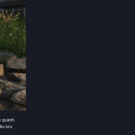
g quanh.
êu lưu.