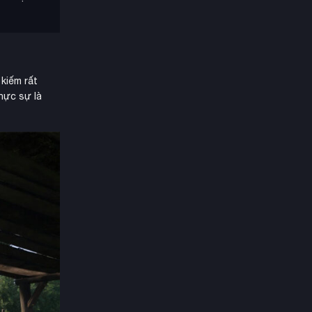
kiếm rất
thực sự là