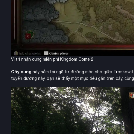
Vị trí nhận cung miễn phí Kingdom Come 2
Cây cung
này nằm tại ngã tư đường mòn nhỏ giữa Troskowitz 
tuyến đường này, bạn sẽ thấy một mục tiêu gắn trên cây, cùng