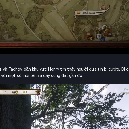
và Tachov, gần khu vực Henry tìm thấy người đưa tin bị cướp. Đi 
 với một số mũi tên và cây cung đặt gần đó.