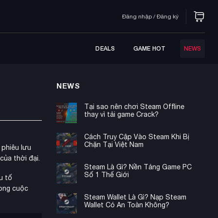
Đăng nhập / Đăng ký
DEALS
GAME HOT
NEWS
NEWS
Tại sao nên chơi Steam Offline
thay vì tải game Crack?
Cách Truy Cập Vào Steam Khi Bị
Chặn Tại Việt Nam
 phiêu lưu
của thời đại.
Steam Là Gì? Nền Tảng Game PC
Số 1 Thế Giới
u tố
rong cuộc
Steam Wallet Là Gì? Nạp Steam
Wallet Có An Toàn Không?