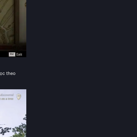
dọc theo