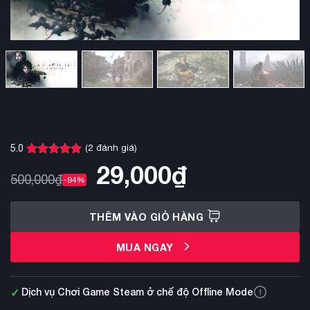
(
2
đánh giá)
5.0
5.0
2
trên 5
29,000
₫
dựa trên
500,000
₫
-94%
đánh giá
THÊM VÀO GIỎ HÀNG
MUA NGAY
✓
Dịch vụ Chơi Game Steam ở chế độ Offline Mode