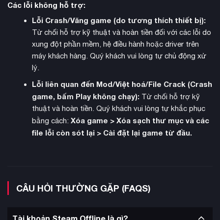
Game nhận được nhiều giải thưởng danh giá, trong đó có giải
Các lỗi không hỗ trợ:
Câu chuyện xuất sắc nhất
tại Steam Awards 2019. Với thời
Lỗi Crash/Văng game (do tương thích thiết bị):
lượng chơi trung bình 10-15 giờ, A Plague Tale: Innocence
Từ chối hỗ trợ kỹ thuật và hoàn tiền đối với các lỗi do
mang đến trải nghiệm phiêu lưu đầy cảm xúc về tình anh em
xung đột phần mềm, hệ điều hành hoặc driver trên
và sự sinh tồn giữa thời kỳ đen tối của lịch sử.
máy khách hàng. Quý khách vui lòng tự chủ động xử
lý.
Lỗi liên quan đến Mod/Việt hoá/File Crack (Crash
game, bấm Play không chạy):
Từ chối hỗ trợ kỹ
thuật và hoàn tiền. Quý khách vui lòng tự khắc phục
Xóa game > Xóa sạch thư mục và các
bằng cách:
file lỗi còn sót lại > Cài đặt lại game từ đầu.
CÂU HỎI THƯỜNG GẶP (FAQS)
Tài khoản Steam Offline là gì?