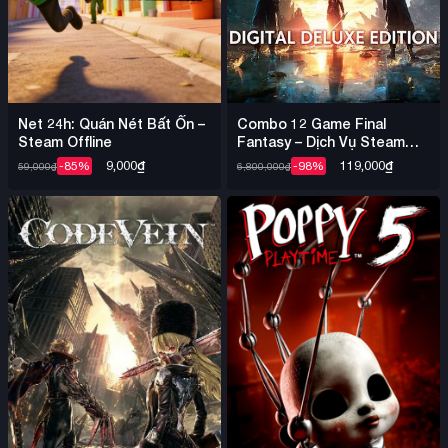
Combo 12 Game Final
Net 24h: Quán Nét Bất Ổn –
Fantasy – Dịch Vụ Steam
Steam Offline
Offline Nhiều Game
119,000
₫
9,000
₫
-98%
-85%
6,800,000
₫
59,000
₫