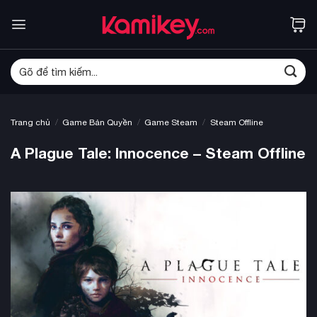
Bỏ
qua
nội
dung
Tìm
kiếm:
/
/
/
Trang chủ
Game Bản Quyền
Game Steam
Steam Offline
A Plague Tale: Innocence – Steam Offline