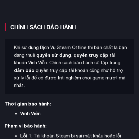
Yếu tố sinh tồn kinh dị
được thể hiện qua những bầy chuột
CHÍNH SÁCH BẢO HÀNH
khổng lồ – biểu tượng của cái chết và dịch bệnh. Người chơi
phải khéo léo sử dụng ánh sáng để tránh bị chúng tấn công,
đồng thời giải quyết các câu đố phức tạp trong môi trường u
Khi sử dụng Dịch Vụ Steam Offline thì bản chất là bạn
ám.
quyền sử dụng
quyền truy cập
đang thuê
,
tài
khoản Vĩnh Viễn. Chính sách bảo hành sẽ tập trung
đảm bảo
quyền truy cập tài khoản cũng như hỗ trợ
xử lý lỗi để có được trải nghiệm chơi game mượt mà
nhất.
Thời gian bảo hành:
Vĩnh Viễn
Phạm vi bảo hành:
Lỗi 1
: Tài khoản Steam bị sai mật khẩu hoặc lỗi