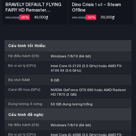
BRAVELY DEFAULT FLYING
Dino Crisis 1+2 – Steam
FAIRY HD Remaster
Offline
DENUVO – Steam Offline
49,000
₫
29,000
₫
-95%
-94%
990,000
₫
460,000
₫
Cấu hình tối thiểu:
Hệ điều hành (OS)
Windows 7/8/10 (64-bit)
Bộ vi xử lý (CPU)
Intel Core i3-2120 (3.3 GHz) hoặc AMD FX-
4100 X4 (3.6 GHz)
Bộ nhớ RAM
8 GB
Card đồ họa (GPU)
NVIDIA GeForce GTX 660 hoặc AMD Radeon
HD 7870 (2 GB)
Dung lượng ổ cứng
50 GB dung lượng trống
Cấu hình đề nghị:
Hệ điều hành (OS)
Windows 7/8/10 (64-bit)
Bộ vi xử lý (CPU)
Intel Core i5-4690 (3.5 GHz) hoặc AMD FX-