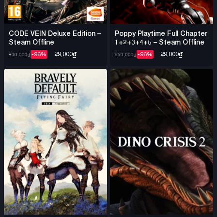
CODE VEIN Deluxe Edition –
Poppy Playtime Full Chapter
Steam Offline
1+2+3+4+5 – Steam Offline
29,000
₫
29,000
₫
-96%
-96%
800,000
₫
650,000
₫