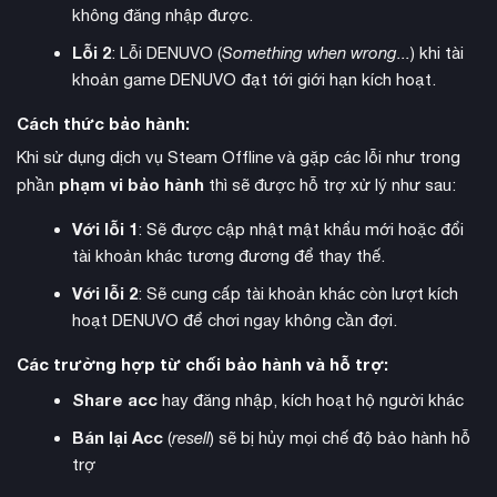
không đăng nhập được.
Lỗi 2
: Lỗi DENUVO (
Something when wrong...
) khi tài
phong cách Gothic đen tối
Đồ họa của game mang đậm
khoản game DENUVO đạt tới giới hạn kích hoạt.
đặc trưng của thời kỳ Trung cổ. Âm nhạc và hiệu ứng âm
thanh được chăm chút tỉ mỉ, tạo nên bầu không khí căng
Cách thức bảo hành:
thẳng và đầy ám ảnh xuyên suốt trò chơi.
Khi sử dụng dịch vụ Steam Offline và gặp các lỗi như trong
phạm vi bảo hành
phần
thì sẽ được hỗ trợ xử lý như sau:
Với lỗi 1
: Sẽ được cập nhật mật khẩu mới hoặc đổi
tài khoản khác tương đương để thay thế.
Với lỗi 2
: Sẽ cung cấp tài khoản khác còn lượt kích
hoạt DENUVO để chơi ngay không cần đợi.
Các trường hợp từ chối bảo hành và hỗ trợ:
Share acc
hay đăng nhập, kích hoạt hộ người khác
Bán lại Acc
(
resell
) sẽ bị hủy mọi chế độ bảo hành hỗ
trợ