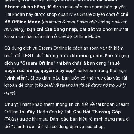
Steam chính hãng
đã được mua sẵn các game bản quyền.
chế
Tài khoản này được shop quản lý và Share quyền chơi ở
độ Offline Mode
(
tài khoản Steam Share chứ không phải sở
lén lút và giải đố
bạn chỉ cần đăng nhập, cài đặt và chơi
Lối chơi tập trung vào yếu tố
. Người chơi
hữu riêng
);
như tài
điều khiển Amicia, sử dụng ná để tạo ra âm thanh đánh lạc
khoản cá nhân của mình ở chế độ Offline Mode.
hướng kẻ thù hoặc xua đuổi lũ chuột bằng ánh sáng. Hệ
Sử dụng dịch vụ Steam Offline là cách an toàn và tiết kiệm
thống chế tạo cho phép tạo ra đạn dược và vật phẩm hữu
TEST
mua game
nhất để
chất lượng trước khi
. Khi sử dụng
ích trong hành trình.
Steam Offline
thuê
dịch vụ "
" thì bản chất là bạn đang "
quyền sử dụng, quyền truy cập
" tài khoản trong thời hạn
vĩnh viễn
"
". Shop đảm bảo bạn luôn có thể truy cập vào tài
khoản để chơi (
nếu bị lỗi về tài khoản thì sẽ được hỗ trợ xử lý
ngay
).
Chú ý
: Tham khảo thêm thông tin chi tiết về tài khoản Steam
tại đây
Câu Hỏi Thường Gặp
Offline
. Hoặc đọc kỹ Tab
(FAQs) trước khi mua. Đảm bảo bạn hiểu rõ mình đang mua gì
tránh rắc rối
để "
" khi sử dụng dịch vụ của shop.