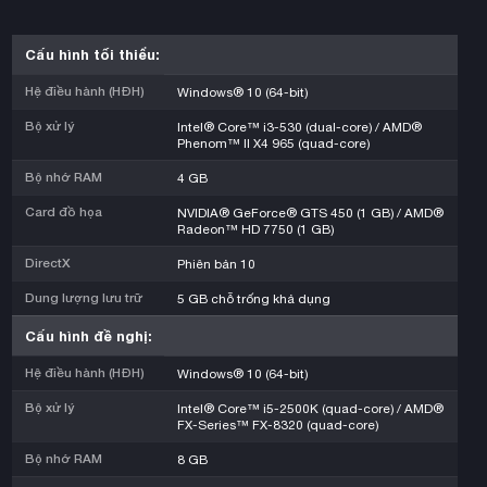
Cấu hình tối thiểu:
Hệ điều hành (HĐH)
Windows® 10 (64-bit)
Bộ xử lý
Intel® Core™ i3-530 (dual-core) / AMD®
Phenom™ II X4 965 (quad-core)
Bộ nhớ RAM
4 GB
Card đồ họa
NVIDIA® GeForce® GTS 450 (1 GB) / AMD®
Radeon™ HD 7750 (1 GB)
DirectX
Phiên bản 10
Dung lượng lưu trữ
5 GB chỗ trống khả dụng
Cấu hình đề nghị:
Hệ điều hành (HĐH)
Windows® 10 (64-bit)
Bộ xử lý
Intel® Core™ i5-2500K (quad-core) / AMD®
FX-Series™ FX-8320 (quad-core)
Bộ nhớ RAM
8 GB