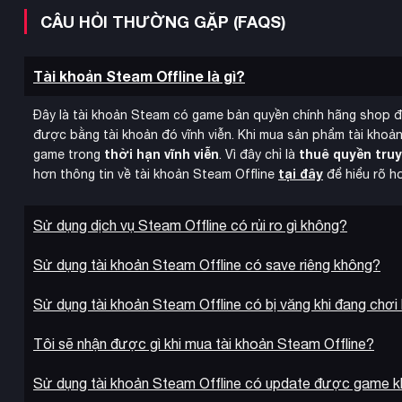
CÂU HỎI THƯỜNG GẶP (FAQS)
Tài khoản Steam Offline là gì?
Đây là tài khoản Steam có game bản quyền chính hãng shop 
được bằng tài khoản đó vĩnh viễn. Khi mua sản phẩm tài khoản
thời hạn vĩnh viễn
thuê quyền tru
game trong
. Vì đây chỉ là
tại đây
hơn thông tin về tài khoản Steam Offline
để hiểu rõ h
Sử dụng dịch vụ Steam Offline có rủi ro gì không?
Sử dụng tài khoản Steam Offline có save riêng không?
Sử dụng tài khoản Steam Offline có bị văng khi đang chơi
Tôi sẽ nhận được gì khi mua tài khoản Steam Offline?
lối chơi xây dựng
Against the Storm kết hợp
thành phố cốt l
nhiều khu định cư trải rộng trên bản đồ thế giới lớn, đồng thờ
Sử dụng tài khoản Steam Offline có update được game 