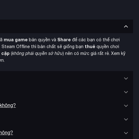
mua game
Share
đã
bản quyền và
để các bạn có thể chơi
thuê
 Steam Offline thì bản chất sẽ giống bạn
quyền chơi
y cập
(
không phải quyền sở hữu
) nên có mức giá rất rẻ. Xem kỹ
ơn.
 không?
õi với tính năng chơi lại của roguelite. Bạn xây dựng và quản lý
i thu thập tài nguyên tiến triển để nâng cấp Thành Phố Âm Ỉ.
không?