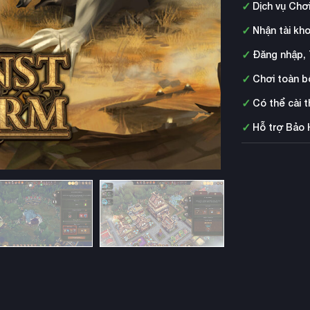
✓
Dịch vụ Chơ
✓
Nhận tài kh
✓
Đăng nhập, 
✓
Chơi toàn b
✓
Có thể cài 
✓
Hỗ trợ Bảo 