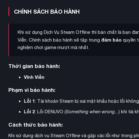
CHÍNH SÁCH BẢO HÀNH
Khi sử dụng Dịch Vụ Steam Offline thì bản chất là bạn đ
đảm bảo
Viễn. Chính sách bảo hành sẽ tập trung
quyền tr
nghiệm chơi game mượt mà nhất.
Thời gian bảo hành:
Vĩnh Viễn
Phạm vi bảo hành:
Lỗi 1
: Tài khoản Steam bị sai mật khẩu hoặc lỗi khôn
Lỗi 2
: Lỗi DENUVO (
Something when wrong...
) khi tài
Cáo, hải ly và thằn lằn đứng cùng con người và người harpy 
của từng nhóm
khi cân bằng nhu cầu khác nhau của họ, từ nhà
Cách thức bảo hành:
Khi sử dụng dịch vụ Steam Offline và gặp các lỗi như trong p