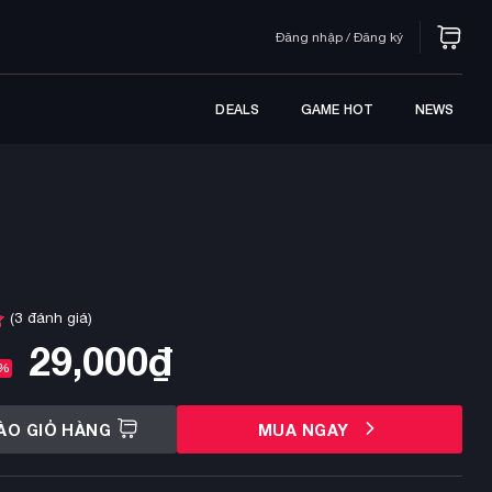
Đăng nhập / Đăng ký
DEALS
GAME HOT
NEWS
(
3
đánh giá)
29,000
₫
6%
ÀO GIỎ HÀNG
MUA NGAY