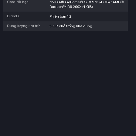
Card đồ họa
NVIDIA® GeForce® GTX 970 (4 GB) / AMD®
Radeon™ R9 290X (4 GB)
DirectX
Phiên bản 12
Dung lượng lưu trữ
5 GB chỗ trống khả dụng