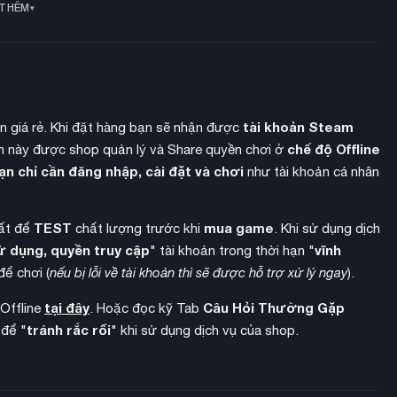
 THÊM
tài khoản Steam
ền giá rẻ. Khi đặt hàng bạn sẽ nhận được
chế độ Offline
 này được shop quản lý và Share quyền chơi ở
ạn chỉ cần đăng nhập, cài đặt và chơi
như tài khoản cá nhân
TEST
mua game
hất để
chất lượng trước khi
. Khi sử dụng dịch
ử dụng, quyền truy cập
vĩnh
" tài khoản trong thời hạn "
để chơi (
nếu bị lỗi về tài khoản thì sẽ được hỗ trợ xử lý ngay
).
ông ngừng nghỉ sẽ tấn công dân cư của bạn. Nếu khu định cư
tại đây
Câu Hỏi Thường Gặp
 Offline
. Hoặc đọc kỹ Tab
 chơi vẫn tiếp tục
. Với cơ chế roguelite, bạn sẽ mang theo tài
tránh rắc rối
 để "
" khi sử dụng dịch vụ của shop.
 đó mỗi khi bắt đầu hành trình mới.