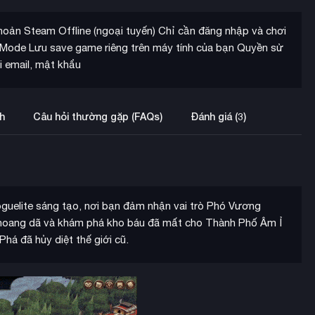
hoản Steam Offline (ngoại tuyến) Chỉ cần đăng nhập và chơi
e Mode Lưu save game riêng trên máy tính của bạn Quyền sử
i email, mật khẩu
h
Câu hỏi thường gặp (FAQs)
Đánh giá (3)
guelite sáng tạo, nơi bạn đảm nhận vai trò Phó Vương
 hoang dã và khám phá kho báu đã mất cho Thành Phố Âm Ỉ
há đã hủy diệt thế giới cũ.