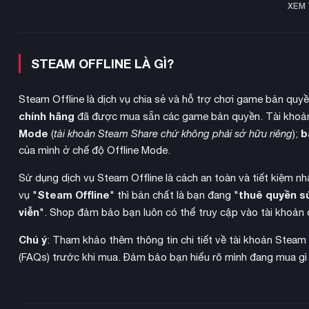
XEM
STEAM OFFLINE LÀ GÌ?
Steam Offline là dịch vụ chia sẻ và hỗ trợ chơi game bản quy
chính hãng
đã được mua sẵn các game bản quyền. Tài khoản
Mode
b
(
tài khoản Steam Share chứ không phải sở hữu riêng
);
của mình ở chế độ Offline Mode.
Sử dụng dịch vụ Steam Offline là cách an toàn và tiết kiệm n
Steam Offline
thuê quyền s
vụ "
" thì bản chất là bạn đang "
viễn
". Shop đảm bảo bạn luôn có thể truy cập vào tài khoản 
Vùng hoang dã ẩn chứa nhiều nguy hiểm và những cơn bão kh
Chú ý
: Tham khảo thêm thông tin chi tiết về tài khoản Steam
trò
của bạn sụp đổ, cuộc thám hiểm có thể kết thúc – nhưng
(FAQs) trước khi mua. Đảm bảo bạn hiểu rõ mình đang mua gì
nguyên, nâng cấp và kinh nghiệm từ các cuộc thám hiểm trước