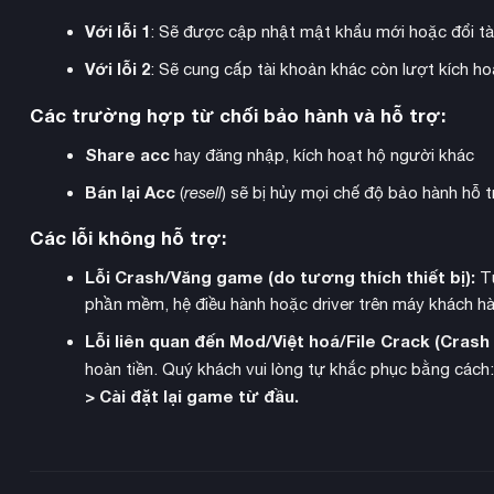
Với lỗi 1
: Sẽ được cập nhật mật khẩu mới hoặc đổi tà
Với lỗi 2
: Sẽ cung cấp tài khoản khác còn lượt kích 
Các trường hợp từ chối bảo hành và hỗ trợ:
Share acc
hay đăng nhập, kích hoạt hộ người khác
Bán lại Acc
(
resell
) sẽ bị hủy mọi chế độ bảo hành hỗ t
Các lỗi không hỗ trợ:
Lỗi Crash/Văng game (do tương thích thiết bị):
Từ
phần mềm, hệ điều hành hoặc driver trên máy khách hà
Lỗi liên quan đến Mod/Việt hoá/File Crack (Cras
hoàn tiền. Quý khách vui lòng tự khắc phục bằng cách
> Cài đặt lại game từ đầu.
Mỗi chủng tộc đều có cá tính riêng biệt. Hải ly là những chàng 
thích nhai thịt bò khô và tham gia vào các cuộc chiến giải trí.
tinh thần đối mặt với sự thù địch của khu rừng, hay ưu tiên