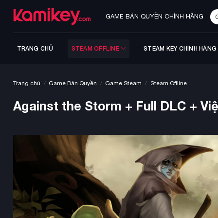
Bỏ
Tì
qua
GAME BẢN QUYỀN CHÍNH HÃNG
ki
nội
dung
TRANG CHỦ
STEAM OFFLINE
STEAM KEY CHÍNH HÃNG
/
/
/
Trang chủ
Game Bản Quyền
Game Steam
Steam Offline
Against the Storm + Full DLC + Vi