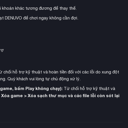
i khoản khác tương đương để thay thế.
hoạt DENUVO để chơi ngay không cần đợi.
rợ
 chối hỗ trợ kỹ thuật và hoàn tiền đối với các lỗi do xung đột
ng. Quý khách vui lòng tự chủ động xử lý.
h game, bấm Play không chạy):
Từ chối hỗ trợ kỹ thuật và
Xóa game > Xóa sạch thư mục và các file lỗi còn sót lại
:
trai nhỏ bé thích những bữa tiệc trà và rượu vang. Thằn lằn lại
sản xuất áo mưa
 Bạn sẽ
, nấu bia, và nướng bánh để nâng cao
 nhu cầu của một chủng tộc để hoạt động nhanh hơn?