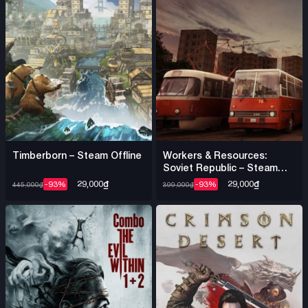
Timberborn – Steam Offline
Workers & Resources:
Soviet Republic – Steam
Offline
29,000
₫
29,000
₫
-93%
-93%
445,000
₫
399,000
₫