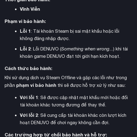
thu hoạch tài nguyên, xây dựng công trình, trồng trọt và
Vĩnh Viễn
khám phá bí ẩn của các thế giới trong game.
Phạm vi bảo hành:
Lỗi 1
: Tài khoản Steam bị sai mật khẩu hoặc lỗi
không đăng nhập được.
Lỗi 2
: Lỗi DENUVO (
Something when wrong...
) khi tài
khoản game DENUVO đạt tới giới hạn kích hoạt.
Cách thức bảo hành:
Khi sử dụng dịch vụ Steam Offline và gặp các lỗi như trong
phạm vi bảo hành
phần
thì sẽ được hỗ trợ xử lý như sau:
Với lỗi 1
: Sẽ được cập nhật mật khẩu mới hoặc đổi
tài khoản khác tương đương để thay thế.
thuần hóa động vật
Hệ thống
cho phép người chơi bắt,
Với lỗi 2
: Sẽ cung cấp tài khoản khác còn lượt kích
huấn luyện và lai tạo hàng trăm loài khủng long khác nhau.
hoạt DENUVO để chơi ngay không cần đợi.
Mỗi sinh vật đều có AI được cải tiến với khả năng tìm đường
Các trường hợp từ chối bảo hành và hỗ trợ:
thông minh hơn, tạo nên những trận chiến gay cấn và thử