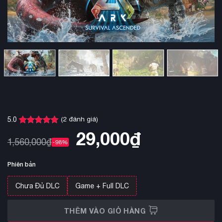
(
2
đánh giá)
5.0
5.0
2
trên 5
29,000
₫
dựa trên
1,560,000
₫
-98%
đánh giá
Phiên bản
Chưa Đủ DLC
Game + Full DLC
THÊM VÀO GIỎ HÀNG