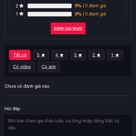
0%
| 0 đánh giá
2
0%
| 0 đánh giá
1
ĐÁNH GIÁ NGAY
Tất cả
5
4
3
2
1
Có video
Có ảnh
Chưa có đánh giá nào.
Hỏi đáp