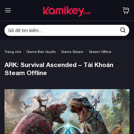
Bỏ
qua
nội
dung
Tìm
kiếm:
/
/
/
Trang chủ
Game Bản Quyền
Game Steam
Steam Offline
ARK: Survival Ascended – Tài Khoản
Steam Offline