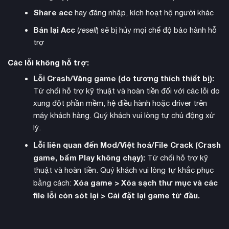
thách. Hệ thống theo dõi mới giúp quản lý vị trí và trạng thái
Share acc
hay đăng nhập, kích hoạt hộ người khác
của tất cả sinh vật đã thuần hóa theo thời gian thực.
Bán lại Acc
(
resell
) sẽ bị hủy mọi chế độ bảo hành hỗ
trợ
Các lỗi không hỗ trợ:
Lỗi Crash/Văng game (do tương thích thiết bị):
Từ chối hỗ trợ kỹ thuật và hoàn tiền đối với các lỗi do
xung đột phần mềm, hệ điều hành hoặc driver trên
máy khách hàng. Quý khách vui lòng tự chủ động xử
lý.
Lỗi liên quan đến Mod/Việt hoá/File Crack (Crash
game, bấm Play không chạy):
Từ chối hỗ trợ kỹ
thuật và hoàn tiền. Quý khách vui lòng tự khắc phục
Xóa game > Xóa sạch thư mục và các
bằng cách:
giao diện người dùng
Game được trang bị
hoàn toàn mới
file lỗi còn sót lại > Cài đặt lại game từ đầu.
với bản đồ mini cải tiến, hệ thống điều hướng thông minh và
nhiều tính năng tiện ích. Người chơi có thể tùy biến nhân vật
chi tiết, sử dụng chế độ chụp ảnh mới để ghi lại khoảnh khắc