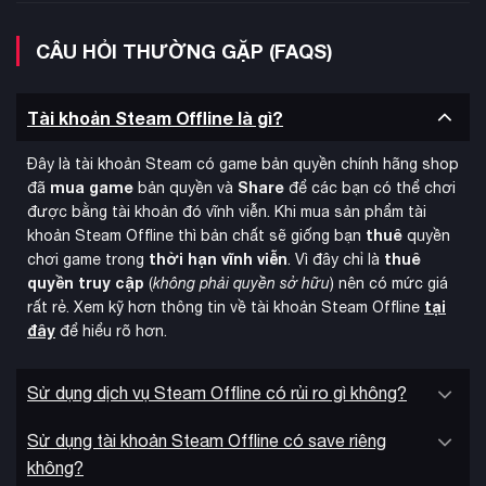
đẹp trong game.
CÂU HỎI THƯỜNG GẶP (FAQS)
Tài khoản Steam Offline là gì?
Đây là tài khoản Steam có game bản quyền chính hãng shop
mua game
Share
đã
bản quyền và
để các bạn có thể chơi
được bằng tài khoản đó vĩnh viễn. Khi mua sản phẩm tài
thuê
khoản Steam Offline thì bản chất sẽ giống bạn
quyền
thời hạn vĩnh viễn
thuê
chơi game trong
. Vì đây chỉ là
quyền truy cập
(
không phải quyền sở hữu
) nên có mức giá
tại
rất rẻ. Xem kỹ hơn thông tin về tài khoản Steam Offline
đây
để hiểu rõ hơn.
chơi đa nền tảng
ARK: Survival Ascended hỗ trợ
giữa PC,
Sử dụng dịch vụ Steam Offline có rủi ro gì không?
Xbox và PlayStation với tối đa 70 người chơi trực tuyến, 8
người trong phiên riêng và chế độ chia màn hình local 2 người.
Sử dụng tài khoản Steam Offline có save riêng
Đặc biệt, game cho phép tải và sử dụng mod từ cộng đồng
không?
trên mọi nền tảng, mở ra khả năng sáng tạo không giới hạn