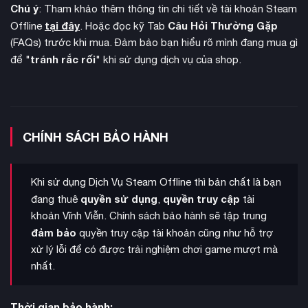
Chú ý
: Tham khảo thêm thông tin chi tiết về tài khoản Steam
chuyển, cỏ cây lay động theo chuyển động nhân vật. Hệ
tại đây
Câu Hỏi Thường Gặp
Offline
. Hoặc đọc kỹ Tab
thống vật lý được cải tiến cho phép mọi tương tác đều tạo
(FAQs) trước khi mua. Đảm bảo bạn hiểu rõ mình đang mua gì
ra phản ứng thực tế như đốn cây, phá hủy công trình.
tránh rắc rối
để "
" khi sử dụng dịch vụ của shop.
CHÍNH SÁCH BẢO HÀNH
Khi sử dụng Dịch Vụ Steam Offline thì bản chất là bạn
quyền sử dụng
quyền truy cập
đang thuê
,
tài
khoản Vĩnh Viễn. Chính sách bảo hành sẽ tập trung
đảm bảo
quyền truy cập tài khoản cũng như hỗ trợ
xử lý lỗi để có được trải nghiệm chơi game mượt mà
nhất.
sinh tồn sâu rộng
Về gameplay, game cung cấp hệ thống
với việc quản lý nhiệt độ, nước uống, thức ăn và thời tiết.
Người chơi có thể dần dần mở rộng lãnh thổ thông qua việc
Thời gian bảo hành: