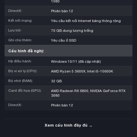
1080
DirectX:
Phiên bản 12
Kết nối mạng:
Yêu cầu kết nối Internet băng thông rộng
Lưu trữ:
70 GB dung lượng trống
Ghi chú thêm:
Yêu cầu ổ SSD
Cấu hình đề nghị:
Hệ điều hành:
Windows 10/11 (đã cập nhật)
Bộ vi xử lý (CPU):
AMD Ryzen 5 3600X, Intel i5-10600K
Bộ nhớ (RAM):
32 GB
Card đồ họa (GPU):
AMD Radeon RX 6800, NVIDIA GeForce RTX
3080
DirectX:
Phiên bản 12
Xem cấu hình đầy đủ →