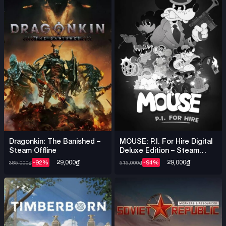
MOUSE: P.I. For Hire Digital
Dragonkin: The Banished –
Deluxe Edition – Steam
Steam Offline
Offline
29,000
₫
29,000
₫
-94%
-92%
515,000
₫
385,000
₫