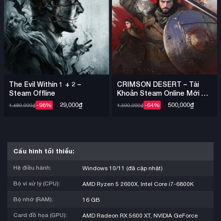
The Evil Within 1 + 2 –
CRIMSON DESERT – Tài
Steam Offline
Khoản Steam Online Mới +
Mail
29,000
₫
500,000
₫
-98%
-64%
1,480,000
₫
1,390,000
₫
Cấu hình tối thiểu:
Hệ điều hành:
Windows 10/11 (đã cập nhật)
Bộ vi xử lý (CPU):
AMD Ryzen 5 2600X, Intel Core i7-6800K
Bộ nhớ (RAM):
16 GB
Card đồ họa (GPU):
AMD Radeon RX 5600 XT, NVIDIA GeForce