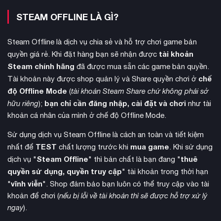
ra mắt vào 16/12 cùng nhiều bản mở rộng miễn phí trong
STEAM OFFLINE LÀ GÌ?
tương lai.
Steam Offline là dịch vụ chia sẻ và hỗ trợ chơi game bản
tài khoản
quyền giá rẻ. Khi đặt hàng bạn sẽ nhận được
Steam chính hãng
đã được mua sẵn các game bản quyền.
chế
Tài khoản này được shop quản lý và Share quyền chơi ở
độ Offline Mode
(
tài khoản Steam Share chứ không phải sở
bạn chỉ cần đăng nhập, cài đặt và chơi
hữu riêng
);
như tài
khoản cá nhân của mình ở chế độ Offline Mode.
Sử dụng dịch vụ Steam Offline là cách an toàn và tiết kiệm
TEST
mua game
nhất để
chất lượng trước khi
. Khi sử dụng
Steam Offline
thuê
dịch vụ "
" thì bản chất là bạn đang "
quyền sử dụng, quyền truy cập
" tài khoản trong thời hạn
Lumen và
Về mặt đồ họa, game ứng dụng công nghệ
vĩnh viễn
"
". Shop đảm bảo bạn luôn có thể truy cập vào tài
Nanite
tạo nên hệ thống ánh sáng động và chi tiết cực cao.
khoản để chơi (
nếu bị lỗi về tài khoản thì sẽ được hỗ trợ xử lý
Mọi yếu tố từ nước đến thực vật đều có tính tương tác cao,
ngay
).
với các hiệu ứng như sóng nước, gợn nước khi sinh vật di