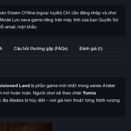
oản Steam Offline (ngoại tuyến) Chỉ cần đăng nhập và chơi
ne Mode Lưu save game riêng trên máy tính của bạn Quyền Sử
ổi email, mật khẩu
h
Câu hỏi thường gặp (FAQs)
Đánh giá (0)
visioned Land
là phần game mới nhất trong series Atelier
Yumia
ới mở hoàn toàn. Người chơi sẽ theo chân
c địa Aladiss bị hủy diệt – nơi giả kim thuật từng thịnh vượng