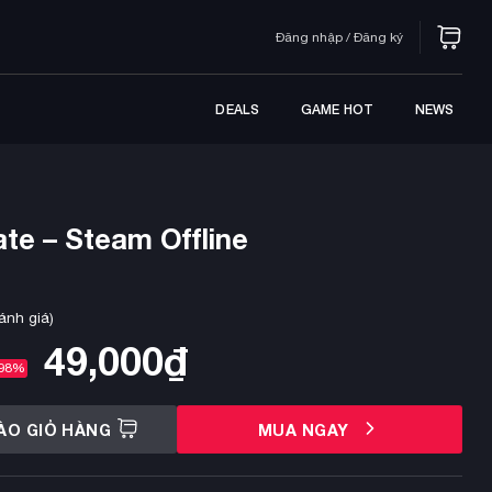
Đăng nhập / Đăng ký
DEALS
GAME HOT
NEWS
te – Steam Offline
ánh giá)
49,000
₫
98%
ÀO GIỎ HÀNG
MUA NGAY