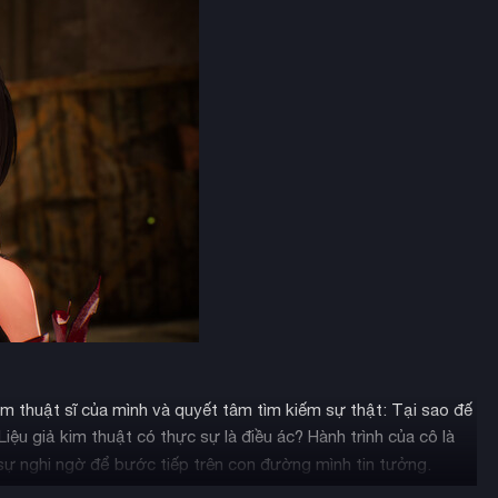
m thuật sĩ của mình và quyết tâm tìm kiếm sự thật: Tại sao đế
iệu giả kim thuật có thực sự là điều ác? Hành trình của cô là
sự nghi ngờ để bước tiếp trên con đường mình tin tưởng.