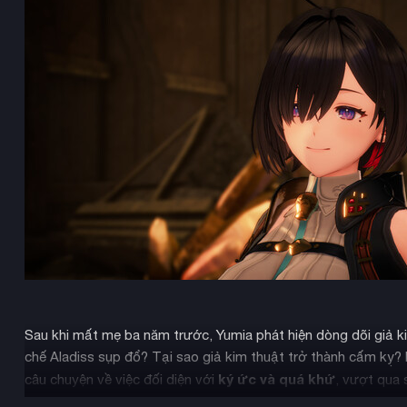
Sau khi mất mẹ ba năm trước, Yumia phát hiện dòng dõi giả ki
chế Aladiss sụp đổ? Tại sao giả kim thuật trở thành cấm kỵ? L
ký ức và quá khứ
câu chuyện về việc đối diện với
, vượt qua 