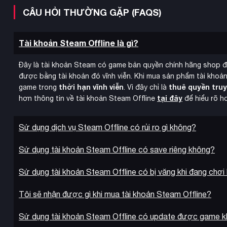
CÂU HỎI THƯỜNG GẶP (FAQS)
tổng hợp giả kim
Hệ thống
(Synthesis) vẫn là trái tim của 
Tài khoản Steam Offline là gì?
mana trong nguyên liệu để tạo vật phẩm theo công thức, với
Alchemy Cores chia nhỏ quá trình tổng hợp thành các bước rõ 
Đây là tài khoản Steam có game bản quyền chính hãng shop 
Synthesis cho phép tạo vật phẩm đơn giản ngay trên đường, r
được bằng tài khoản đó vĩnh viễn. Khi mua sản phẩm tài khoản
thời hạn vĩnh viễn
thuê quyền tru
game trong
. Vì đây chỉ là
tại đây
hơn thông tin về tài khoản Steam Offline
để hiểu rõ h
Sử dụng dịch vụ Steam Offline có rủi ro gì không?
Sử dụng tài khoản Steam Offline có save riêng không?
Sử dụng tài khoản Steam Offline có bị văng khi đang chơi
Tôi sẽ nhận được gì khi mua tài khoản Steam Offline?
Sử dụng tài khoản Steam Offline có update được game 