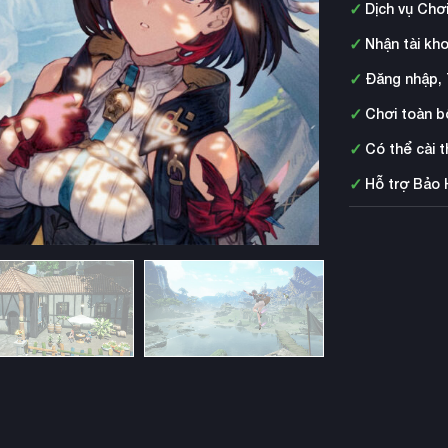
✓
Dịch vụ Chơ
✓
Nhận tài kh
✓
Đăng nhập, 
✓
Chơi toàn b
✓
Có thể cài 
✓
Hỗ trợ Bảo 