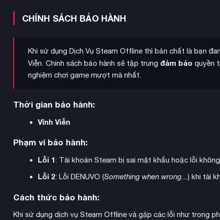
khám phá từng ngóc ngách để thu thập nguyên liệu, giải các
năng đa dạng
.
CHÍNH SÁCH BẢO HÀNH
Khi sử dụng Dịch Vụ Steam Offline thì bản chất là bạn đ
đảm bảo
Viễn. Chính sách bảo hành sẽ tập trung
quyền tr
nghiệm chơi game mượt mà nhất.
Thời gian bảo hành:
Vĩnh Viễn
Phạm vi bảo hành:
Lỗi 1
: Tài khoản Steam bị sai mật khẩu hoặc lỗi khôn
Lỗi 2
: Lỗi DENUVO (
Something when wrong...
) khi tài
Cách thức bảo hành:
Khi sử dụng dịch vụ Steam Offline và gặp các lỗi như trong p