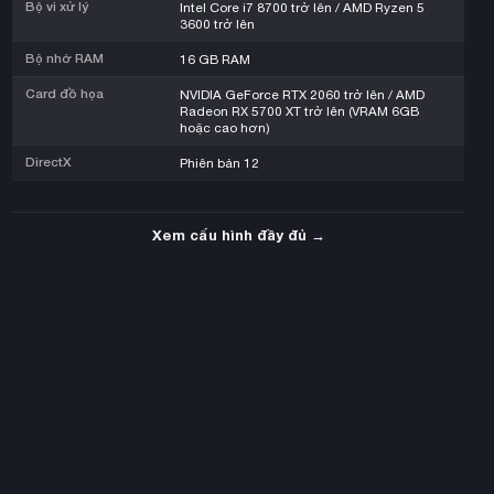
Bộ vi xử lý
Intel Core i7 8700 trở lên / AMD Ryzen 5
3600 trở lên
Bộ nhớ RAM
16 GB RAM
Card đồ họa
NVIDIA GeForce RTX 2060 trở lên / AMD
Radeon RX 5700 XT trở lên (VRAM 6GB
hoặc cao hơn)
DirectX
Phiên bản 12
Xem cấu hình đầy đủ →