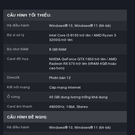
CẤU HÌNH TỐI THIỂU:
Hệ điều hành
Windows® 10, Windows® 11 (64-bit)
Bộ vi xử lý
Intel Core i3 8100 trở lên / AMD Ryzen 3
3200G trở lên
Bộ nhớ RAM
8 GB RAM
Card đồ họa
NVIDIA GeForce GTX 1650 trở lên / AMD
Radeon RX 570 trở lên (VRAM 4GB hoặc
cao hơn)
DirectX
Phiên bản 12
Kết nối mạng
Cáp mạng Internet
Ổ cứng
40 GB dung lượng trống khả dụng
Card âm thanh
48000Hz, 16bit, Stereo
CẤU HÌNH ĐỀ NGHỊ:
Hệ điều hành
Windows® 10, Windows® 11 (64-bit)