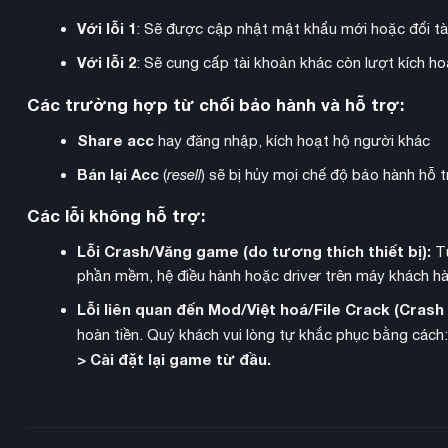
chiến đấu thời gian thực
Hệ thống
là điểm đột phá của Ate
Với lỗi 1
: Sẽ được cập nhật mật khẩu mới hoặc đổi tà
hành động nhanh với khả năng chuyển đổi giữa hai khoảng các
Bạn có thể điều khiển từng nhân vật trong đội, né tránh đòn
Với lỗi 2
: Sẽ cung cấp tài khoản khác còn lượt kích 
tấn công. Các vật phẩm này có thể tái sử dụng không giới hạ
Các trường hợp từ chối bảo hành và hỗ trợ:
Share acc
hay đăng nhập, kích hoạt hộ người khác
Bán lại Acc
(
resell
) sẽ bị hủy mọi chế độ bảo hành hỗ t
Các lỗi không hỗ trợ:
Lỗi Crash/Văng game (do tương thích thiết bị):
Từ
phần mềm, hệ điều hành hoặc driver trên máy khách hà
Lỗi liên quan đến Mod/Việt hoá/File Crack (Cras
hoàn tiền. Quý khách vui lòng tự khắc phục bằng cách
> Cài đặt lại game từ đầu.