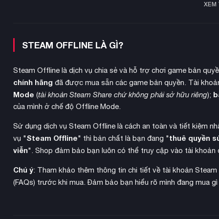
XEM
STEAM OFFLINE LÀ GÌ?
Steam Offline là dịch vụ chia sẻ và hỗ trợ chơi game bản quy
chính hãng
đã được mua sẵn các game bản quyền. Tài khoản
Mode
b
(
tài khoản Steam Share chứ không phải sở hữu riêng
);
của mình ở chế độ Offline Mode.
Sử dụng dịch vụ Steam Offline là cách an toàn và tiết kiệm n
Steam Offline
thuê quyền s
vụ "
" thì bản chất là bạn đang "
viễn
". Shop đảm bảo bạn luôn có thể truy cập vào tài khoản 
Chú ý
: Tham khảo thêm thông tin chi tiết về tài khoản Steam
(FAQs) trước khi mua. Đảm bảo bạn hiểu rõ mình đang mua gì
Game mang đến trải nghiệm thế giới mở rộng lớn với bốn khu
hữu cảnh quan, tài nguyên và thử thách độc đáo. Bạn có thể 