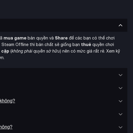
game nhưng được cải tiến dễ tiếp cận hơn. Bạn sẽ thao túng
 sức mạnh phụ thuộc vào chất lượng nguyên liệu. Hệ thống
ràng, tập trung vào hiệu ứng, đặc tính và chất lượng. Simple
mua game
Share
đã
bản quyền và
để các bạn có thể chơi
ất tiện lợi cho khám phá.
thuê
 Steam Offline thì bản chất sẽ giống bạn
quyền chơi
y cập
(
không phải quyền sở hữu
) nên có mức giá rất rẻ. Xem kỹ
ơn.
 không?
không?