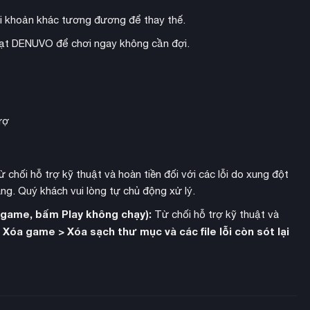
lier Yumia. Không còn lượt chơi, game chuyển sang phong cách
i khoản khác tương đương để thay thế.
h tấn công (cận chiến và tầm xa), thay đổi kỹ năng tương ứng.
 đánh của kẻ địch và sử dụng vật phẩm tổng hợp như vũ khí để
hoạt DENUVO để chơi ngay không cần đợi.
n, mở ra chiến thuật đa dạng và sâu sắc.
rợ
 chối hỗ trợ kỹ thuật và hoàn tiền đối với các lỗi do xung đột
ng. Quý khách vui lòng tự chủ động xử lý.
h game, bấm Play không chạy):
Từ chối hỗ trợ kỹ thuật và
Xóa game > Xóa sạch thư mục và các file lỗi còn sót lại
: