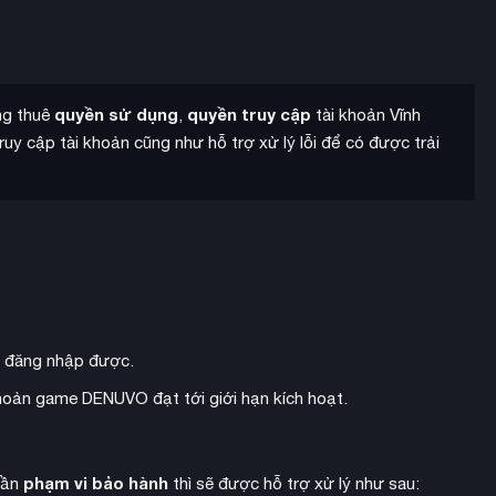
kỹ năng cây kỹ
 câu đố nhỏ, hoàn thành nhiệm vụ và mở khóa
quyền sử dụng
quyền truy cập
ang thuê
,
tài khoản Vĩnh
uy cập tài khoản cũng như hỗ trợ xử lý lỗi để có được trải
g đăng nhập được.
 khoản game DENUVO đạt tới giới hạn kích hoạt.
phạm vi bảo hành
hần
thì sẽ được hỗ trợ xử lý như sau: