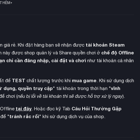
 THÊM
tài khoản Steam
ền giá rẻ. Khi đặt hàng bạn sẽ nhận được
chế độ Offline
 này được shop quản lý và Share quyền chơi ở
ạn chỉ cần đăng nhập, cài đặt và chơi
như tài khoản cá nhân
TEST
mua game
hất để
chất lượng trước khi
. Khi sử dụng dịch
ử dụng, quyền truy cập
vĩnh
" tài khoản trong thời hạn "
để chơi (
nếu bị lỗi về tài khoản thì sẽ được hỗ trợ xử lý ngay
).
tại đây
Câu Hỏi Thường Gặp
 Offline
. Hoặc đọc kỹ Tab
tránh rắc rối
 để "
" khi sử dụng dịch vụ của shop.
 vực chính như Lignumbria, Syvashi và Auruma. Mỗi vùng đất sở
tự do di chuyển khắp lục địa mà không gặp màn hình loading,