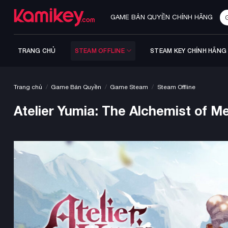
Bỏ
Tì
qua
GAME BẢN QUYỀN CHÍNH HÃNG
ki
nội
dung
TRANG CHỦ
STEAM OFFLINE
STEAM KEY CHÍNH HÃNG
/
/
/
Trang chủ
Game Bản Quyền
Game Steam
Steam Offline
Atelier Yumia: The Alchemist of M