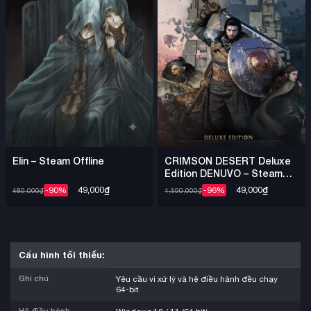
Elin – Steam Offline
CRIMSON DESERT Deluxe
Edition DENUVO – Steam
Offline
49,000
₫
49,000
₫
-90%
-96%
480,000
₫
1,390,000
₫
Cấu hình tối thiểu:
Ghi chú
Yêu cầu vi xử lý và hệ điều hành đều chạy
64-bit