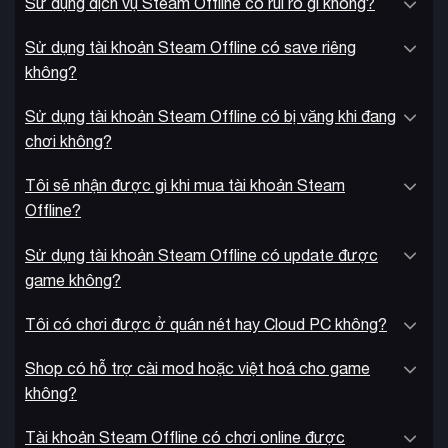
Sử dụng dịch vụ Steam Offline có rủi ro gì không?
Sử dụng tài khoản Steam Offline có save riêng
không?
Sử dụng tài khoản Steam Offline có bị văng khi đang
chơi không?
Tôi sẽ nhận được gì khi mua tài khoản Steam
Offline?
Sử dụng tài khoản Steam Offline có update được
game không?
Tôi có chơi được ở quán nét hay Cloud PC không?
Shop có hỗ trợ cài mod hoặc việt hoá cho game
không?
Tài khoản Steam Offline có chơi online được