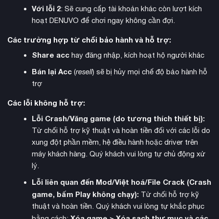
Với lỗi 2
: Sẽ cung cấp tài khoản khác còn lượt kích
hoạt DENUVO để chơi ngay không cần đợi.
Các trường hợp từ chối bảo hành và hỗ trợ:
Share acc
hay đăng nhập, kích hoạt hộ người khác
Bán lại Acc
(
resell
) sẽ bị hủy mọi chế độ bảo hành hỗ
trợ
Các lỗi không hỗ trợ:
Lỗi Crash/Văng game (do tương thích thiết bị):
Từ chối hỗ trợ kỹ thuật và hoàn tiền đối với các lỗi do
xung đột phần mềm, hệ điều hành hoặc driver trên
máy khách hàng. Quý khách vui lòng tự chủ động xử
lý.
Lỗi liên quan đến Mod/Việt hoá/File Crack (Crash
game, bấm Play không chạy):
Từ chối hỗ trợ kỹ
thuật và hoàn tiền. Quý khách vui lòng tự khắc phục
Xóa game > Xóa sạch thư mục và các
bằng cách: