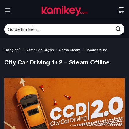
Bỏ
Mô tả
Steam Offline là gì?
Chính sách bảo hành
qua
nội
dung
Tìm
kiếm:
/
/
/
Trang chủ
Game Bản Quyền
Game Steam
Steam Offline
City Car Driving 1+2 – Steam Offline