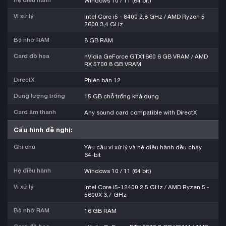
Hệ điều hành
Windows 10 / 11 (64 bit)
Vi xử lý
Intel Core i5 - 8400 2,8 GHz / AMD Ryzen 5
2600 3,4 GHz
Bộ nhớ RAM
8 GB RAM
Card đồ họa
nVidia GeForce GTX1660 6 GB VRAM / AMD
RX 5700 8 GB VRAM
DirectX
Phiên bản 12
Dung lượng trống
15 GB chỗ trống khả dụng
Card âm thanh
Any sound card compatible with DirectX
Cấu hình đề nghị:
Ghi chú
Yêu cầu vi xử lý và hệ điều hành đều chạy
64-bit
Hệ điều hành
Windows 10 / 11 (64 bit)
Vi xử lý
Intel Core i5-12400 2,5 GHz / AMD Ryzen 5 -
5600X 3,7 GHz
Bộ nhớ RAM
16 GB RAM