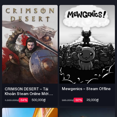
Mewgenics – Steam Offline
CRIMSON DESERT – Tài
Khoản Steam Online Mới +
Mail
29,000
₫
500,000
₫
-92%
-64%
385,000
₫
1,390,000
₫