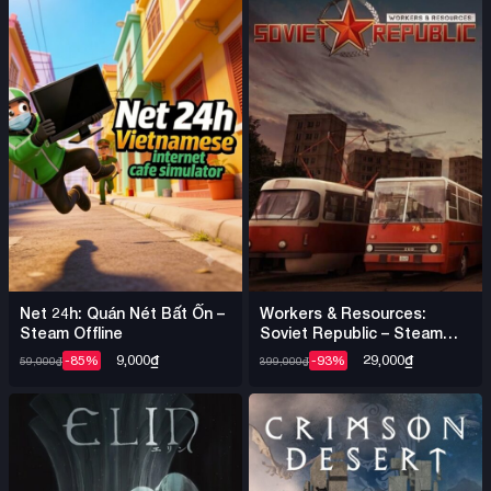
Net 24h: Quán Nét Bất Ổn –
Workers & Resources:
Steam Offline
Soviet Republic – Steam
Offline
9,000
₫
29,000
₫
-85%
-93%
59,000
₫
399,000
₫