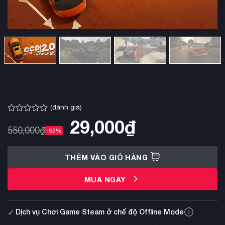
(đánh giá)
Được
29,000
₫
xếp
550,000
₫
-95%
hạng
0.0
5
THÊM VÀO GIỎ HÀNG
sao
MUA NGAY
✓
Dịch vụ Chơi Game Steam ở chế độ Offline Mode