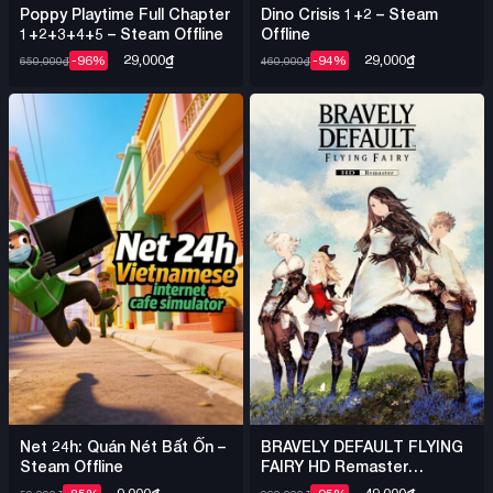
Poppy Playtime Full Chapter
Dino Crisis 1+2 – Steam
1+2+3+4+5 – Steam Offline
Offline
29,000
₫
29,000
₫
-96%
-94%
650,000
₫
460,000
₫
Net 24h: Quán Nét Bất Ổn –
BRAVELY DEFAULT FLYING
Steam Offline
FAIRY HD Remaster
DENUVO – Steam Offline
9,000
₫
49,000
₫