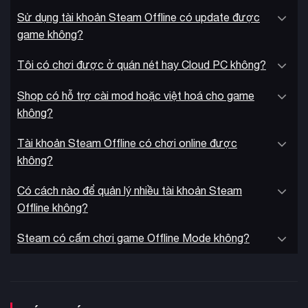
nhiều bộ trang phục
Nội dung trang trí bao gồm
lấy cảm
Sử dụng tài khoản Steam Offline có update được
hứng từ các thời kỳ lịch sử: Garments of the Holy Roman
game không?
Empire, Fashion of the Abbasid Court, Elegance of the
Empire, và Couture of the Capets. Người chơi có thể tùy
Tôi có chơi được ở quán nét hay Cloud PC không?
chỉnh ngoại hình của các nhà cai trị và triều đình với đa dạng
trang phục, kiểu tóc và tạo phẩm.
Shop có hỗ trợ cài mod hoặc việt hoá cho game
không?
Tài khoản Steam Offline có chơi online được
không?
Có cách nào để quản lý nhiều tài khoản Steam
Offline không?
Steam có cấm chơi game Offline Mode không?