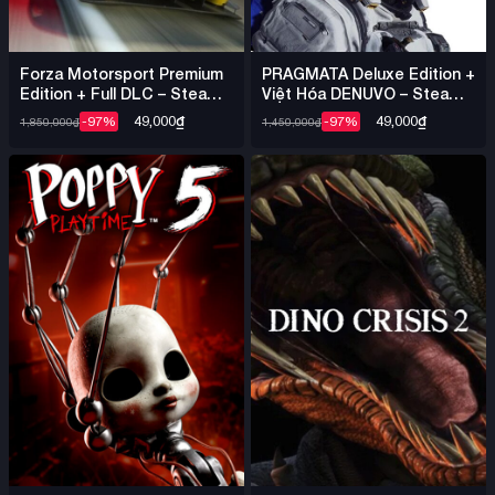
Forza Motorsport Premium
PRAGMATA Deluxe Edition +
Edition + Full DLC – Steam
Việt Hóa DENUVO – Steam
Offline
Offline
49,000
₫
49,000
₫
-97%
-97%
1,850,000
₫
1,450,000
₫