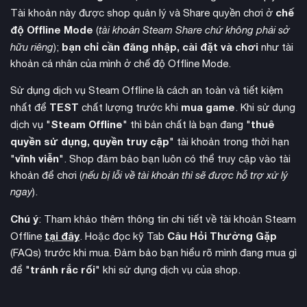
chế
Tài khoản này được shop quản lý và Share quyền chơi ở
triều đại quý tộc
Game cho phép người chơi điều khiển một
độ Offline Mode
(
tài khoản Steam Share chứ không phải sở
qua nhiều thế hệ, trải nghiệm cuộc sống cá nhân và chính trị
bạn chỉ cần đăng nhập, cài đặt và chơi
hữu riêng
);
như tài
của hàng trăm nhân vật từ nhiều vương quốc và nền văn hóa
khoản cá nhân của mình ở chế độ Offline Mode.
khác nhau. Hệ thống kế thừa độc đáo cho phép mỗi thế hệ
mới mang đến những thế mạnh, điểm yếu và tính cách riêng
Sử dụng dịch vụ Steam Offline là cách an toàn và tiết kiệm
biệt.
TEST
mua game
nhất để
chất lượng trước khi
. Khi sử dụng
Steam Offline
thuê
dịch vụ "
" thì bản chất là bạn đang "
quyền sử dụng, quyền truy cập
" tài khoản trong thời hạn
vĩnh viễn
"
". Shop đảm bảo bạn luôn có thể truy cập vào tài
khoản để chơi (
nếu bị lỗi về tài khoản thì sẽ được hỗ trợ xử lý
ngay
).
Chú ý
: Tham khảo thêm thông tin chi tiết về tài khoản Steam
tại đây
Câu Hỏi Thường Gặp
Offline
. Hoặc đọc kỹ Tab
(FAQs) trước khi mua. Đảm bảo bạn hiểu rõ mình đang mua gì
tránh rắc rối
để "
" khi sử dụng dịch vụ của shop.