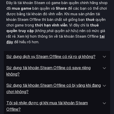
Đây là tài khoản Steam có game bản quyền chính hãng shop
mua game
Share
đã
bản quyền và
để các bạn có thể chơi
được bằng tài khoản đó vĩnh viễn. Khi mua sản phẩm tài
thuê
khoản Steam Offline thì bản chất sẽ giống bạn
quyền
thời hạn vĩnh viễn
thuê
chơi game trong
. Vì đây chỉ là
quyền truy cập
(
không phải quyền sở hữu
) nên có mức giá
tại
rất rẻ. Xem kỹ hơn thông tin về tài khoản Steam Offline
đây
để hiểu rõ hơn.
Sử dụng dịch vụ Steam Offline có rủi ro gì không?
Sử dụng tài khoản Steam Offline có save riêng
Collection Bundle cũng bao gồm các Event Packs như
không?
Friends and Foes, Wards and Wardens, và Wandering Nobles,
nội dung tường thuật mới
mang đến
Sử dụng tài khoản Steam Offline có bị văng khi đang
và cơ chế gameplay
đầy hấp dẫn. Các gói này tập trung vào mối quan hệ quan
chơi không?
trọng nhất của nhân vật như gia đình, bạn bè, người yêu và
Tôi sẽ nhận được gì khi mua tài khoản Steam
kẻ thù.
Offline?