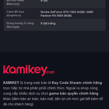
Bộ nhớ RAM
8 GB
(Memory)
Card đồ họa
Nvidia GeForce GTX 1650 (4GB) / AMD
(Graphics)
Radeon R9 390X (8GB)
Dung lượng ổ cứng
8 GB trống
(Storage)
KAMIKEY
Key Code Steam chính hãng
là trang web bán lẻ
trực tiếp từ nhà phân phối chính thức. Ngoài ra shop cũng
game bản quyền chính hãng
cung cấp nhiều dịch vụ chơi
khác (
đảm bảo an toàn, bảo mật, tiện lợi với mức giá tiết kiệm tối
đa cho khách hàng
).