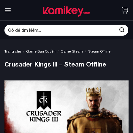
Bỏ
qua
nội
dung
Tìm
kiếm:
/
/
/
Trang chủ
Game Bản Quyền
Game Steam
Steam Offline
Crusader Kings III – Steam Offline