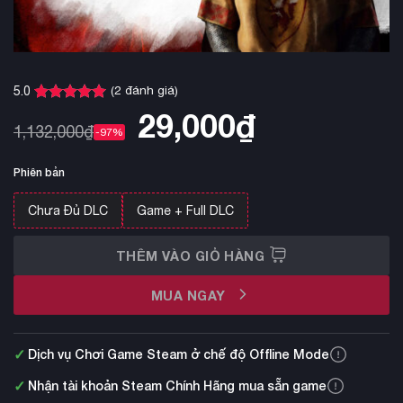
(
2
đánh giá)
5.0
5.0
2
trên 5
29,000
₫
dựa trên
1,132,000
₫
-97%
đánh giá
Phiên bản
Chưa Đủ DLC
Game + Full DLC
THÊM VÀO GIỎ HÀNG
MUA NGAY
✓
Dịch vụ Chơi Game Steam ở chế độ Offline Mode
✓
Nhận tài khoản Steam Chính Hãng mua sẵn game