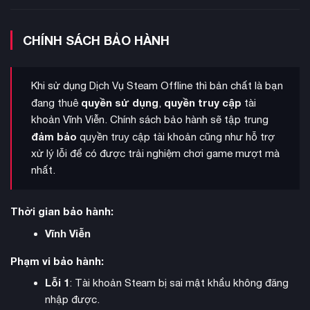
4 bản mở rộng chính
Collection Bundle bao gồm
: Royal
Court (hệ thống phòng ngai vàng và văn hóa), Tours and
CHÍNH SÁCH BẢO HÀNH
Tournaments (du lịch và giải đấu), Legends of the Dead
(huyền thoại của người chết), và Roads to Power (con đường
quyền lực Byzantine). Mỗi expansion mang đến cơ chế
Khi sử dụng Dịch Vụ Steam Offline thì bản chất là bạn
gameplay mới và mở rộng khả năng kể chuyện của người
quyền sử dụng
quyền truy cập
đang thuê
,
tài
chơi.
khoản Vĩnh Viễn. Chính sách bảo hành sẽ tập trung
đảm bảo
quyền truy cập tài khoản cũng như hỗ trợ
xử lý lỗi để có được trải nghiệm chơi game mượt mà
nhất.
Thời gian bảo hành:
Vĩnh Viễn
Phạm vi bảo hành:
Lỗi 1
: Tài khoản Steam bị sai mật khẩu không đăng
nhập được.