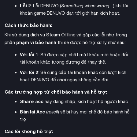
Lỗi 2
: Lỗi DENUVO (
Something when wrong...
) khi tài
khoản game DENUVO đạt tới giới hạn kích hoạt.
Gói Flavor Packs bao gồm Northern Lords (thời đại Viking),
Fate of Iberia (bán đảo Iberia) và Legacy of Persia (di sản Ba
Cách thức bảo hành:
các vùng văn hóa cụ thể
Tư). Những gói này tập trung vào
,
Khi sử dụng dịch vụ Steam Offline và gặp các lỗi như trong
thêm sự kiện độc đáo, quyết định và yếu tố chủ đề để làm
phạm vi bảo hành
phần
thì sẽ được hỗ trợ xử lý như sau:
phong phú thêm thế giới trung cổ.
Với lỗi 1
: Sẽ được cập nhật mật khẩu mới hoặc đổi
Đế chế Byzantine
Bản mở rộng Roads to Power giới thiệu
tài khoản khác tương đương để thay thế.
với hệ thống Chính phủ Hành chính hoàn toàn mới. Thay vì sở
Với lỗi 2
: Sẽ cung cấp tài khoản khác còn lượt kích
hữu đất đai trực tiếp, người chơi sẽ quản lý thông qua mạng
hoạt DENUVO để chơi ngay không cần đợi.
lưới Thống đốc, sử dụng hệ thống Ảnh hưởng (Influence) để
leo lên nấc thang chính trị.
Các trường hợp từ chối bảo hành và hỗ trợ:
Share acc
hay đăng nhập, kích hoạt hộ người khác
Bán lại Acc
(
resell
) sẽ bị hủy mọi chế độ bảo hành hỗ
trợ
Các lỗi không hỗ trợ: