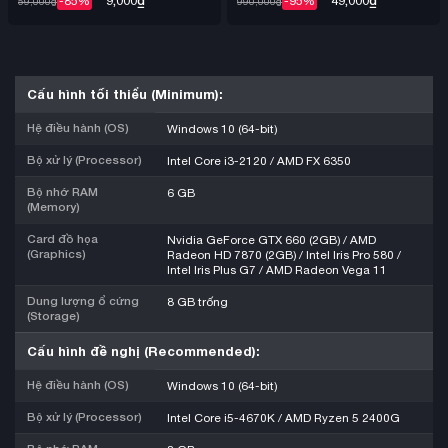
-85%
-95%
59,000
₫
990,000
₫
Cấu hình tối thiểu (Minimum):
Hệ điều hành (OS)
Windows 10 (64-bit)
Bộ xử lý (Processor)
Intel Core i3-2120 / AMD FX 6350
Bộ nhớ RAM
6 GB
(Memory)
Card đồ họa
Nvidia GeForce GTX 660 (2GB) / AMD
(Graphics)
Radeon HD 7870 (2GB) / Intel Iris Pro 580 /
Intel Iris Plus G7 / AMD Radeon Vega 11
Dung lượng ổ cứng
8 GB trống
(Storage)
Cấu hình đề nghị (Recommended):
Hệ điều hành (OS)
Windows 10 (64-bit)
Bộ xử lý (Processor)
Intel Core i5-4670K / AMD Ryzen 5 2400G