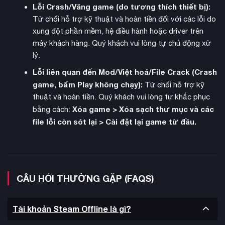
Lỗi Crash/Văng game (do tương thích thiết bị):
Từ chối hỗ trợ kỹ thuật và hoàn tiền đối với các lỗi do
xung đột phần mềm, hệ điều hành hoặc driver trên
máy khách hàng. Quý khách vui lòng tự chủ động xử
lý.
Lỗi liên quan đến Mod/Việt hoá/File Crack (Crash
chế độ Landless
Một trong những tính năng đột phá là
game, bấm Play không chạy):
Từ chối hỗ trợ kỹ
Adventurer
– cho phép người chơi khám phá thế giới với tư
thuật và hoàn tiền. Quý khách vui lòng tự khắc phục
cách phiêu lưu gia không đất đai. Người chơi có thể tự do di
Xóa game > Xóa sạch thư mục và các
bằng cách:
chuyển trên bản đồ, nhận hợp đồng, xây dựng danh tiếng và
file lỗi còn sót lại > Cài đặt lại game từ đầu.
cuối cùng giành được đất đai thông qua công sức bản thân.
điền trang gia
Hệ thống Family Estate cho phép quản lý
đình
– trung tâm quyền lực của dòng họ ngay cả khi không
CÂU HỎI THƯỜNG GẶP (FAQS)
sở hữu đất đai khác. Người chơi có thể xây dựng các tòa nhà
và cải tiến để tăng cường quyền lực và ảnh hưởng trong đế
chế hành chính.
Tài khoản Steam Offline là gì?