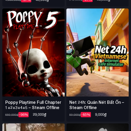
Poppy Playtime Full Chapter
Net 24h: Quán Nét Bất Ổn –
1+2+3+4+5 – Steam Offline
Steam Offline
29,000
₫
9,000
₫
-96%
-85%
650,000
₫
59,000
₫