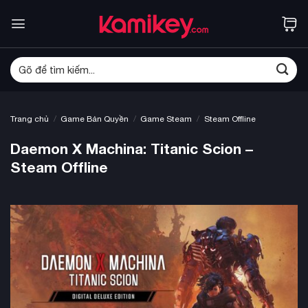
Bỏ
qua
nội
dung
Tìm
kiếm:
/
/
/
Trang chủ
Game Bản Quyền
Game Steam
Steam Offline
Daemon X Machina: Titanic Scion –
Steam Offline