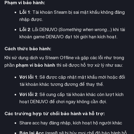
Phạm vi bảo hành:
Lỗi 1
: Tài khoản Steam bị sai mật khẩu không đăng
nhập được.
Lỗi 2
: Lỗi DENUVO (
Something when wrong...
) khi tài
khoản game DENUVO đạt tới giới hạn kích hoạt.
Cách thức bảo hành:
Khi sử dụng dịch vụ Steam Offline và gặp các lỗi như trong
phạm vi bảo hành
phần
thì sẽ được hỗ trợ xử lý như sau:
Với lỗi 1
: Sẽ được cập nhật mật khẩu mới hoặc đổi
Shoji Kawamori
Được thiết kế bởi
– nghệ sĩ nổi tiếng của
tài khoản khác tương đương để thay thế.
Macross và The Vision of Escaflowne – game mang đậm
Với lỗi 2
: Sẽ cung cấp tài khoản khác còn lượt kích
phong cách anime với đồ họa ấn tượng trên nền tảng Unreal
hoạt DENUVO để chơi ngay không cần đợi.
Engine 5. Titanic Scion ra mắt ngày 5 tháng 9 năm 2025 trên
các nền tảng PC (Steam), PlayStation 5, Xbox Series X|S và
Các trường hợp từ chối bảo hành và hỗ trợ:
Nintendo Switch 2.
Share acc hay đăng nhập, kích hoạt hộ người khác
Bán lại Acc
(
resell
) sẽ bị hủy mọi chế độ bảo hành hỗ