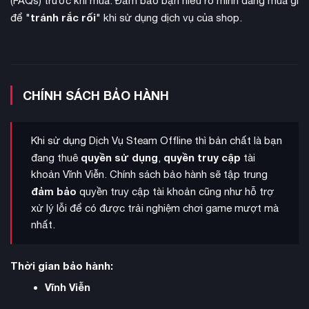
(FAQs) trước khi mua. Đảm bảo bạn hiểu rõ mình đang mua gì
tránh rắc rối
để "
" khi sử dụng dịch vụ của shop.
CHÍNH SÁCH BẢO HÀNH
Khi sử dụng Dịch Vụ Steam Offline thì bản chất là bạn
quyền sử dụng
quyền truy cập
đang thuê
,
tài
khoản Vĩnh Viễn. Chính sách bảo hành sẽ tập trung
hợp tác trực tuyến
Game hỗ trợ chế độ
lên đến 3 người
đảm bảo
quyền truy cập tài khoản cũng như hỗ trợ
chơi, cho phép cùng nhau thực hiện các nhiệm vụ cốt truyện
xử lý lỗi để có được trải nghiệm chơi game mượt mà
và đối đầu với những boss khổng lồ đầy thách thức. Ngoài ra
nhất.
còn có arena Coliseum để đấu PvE một-đối-một với bảng
xếp hạng và phần thưởng hấp dẫn, cùng với nhiều nhiệm vụ
Thời gian bảo hành:
phụ như đua xe, giải phóng căn cứ và tìm kiếm kho báu ẩn.
Vĩnh Viễn