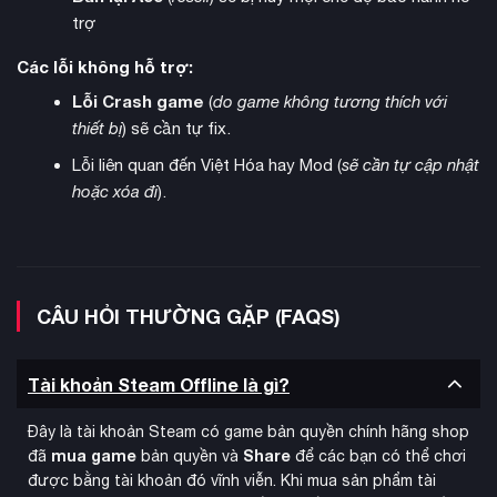
trợ
Các lỗi không hỗ trợ:
Lỗi Crash game
(
do game không tương thích với
thiết bị
) sẽ cần tự fix.
Lỗi liên quan đến Việt Hóa hay Mod (
sẽ cần tự cập nhật
hoặc xóa đi
).
Tại sao nên chọn tài khoản Steam Offline từ KAMIKEY?
CÂU HỎI THƯỜNG GẶP (FAQS)
Tiết kiệm tối đa:
Với tài khoản Steam Offline + Daemon
X Machina: Titanic Scion, game thủ có thể trải nghiệm
Tài khoản Steam Offline là gì?
bom tấn mech này với mức giá rẻ không tưởng – chỉ bằng
10% giá gốc trên Steam
Đây là tài khoản Steam có game bản quyền chính hãng shop
mua game
Share
An toàn tuyệt đối:
đã
bản quyền và
để các bạn có thể chơi
KAMIKEY cung cấp tài khoản Steam
được bằng tài khoản đó vĩnh viễn. Khi mua sản phẩm tài
sẵn game, người chơi chỉ cần đăng nhập và chơi ngay mà