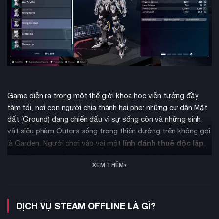
Game diễn ra trong một thế giới khoa học viễn tưởng đầy
tăm tối, nơi con người chia thành hai phe: những cư dân Mặt
đất (Ground) đang chiến đấu vì sự sống còn và những sinh
vật siêu phàm Outers sống trong thiên đường trên không gọi
lính đánh thuê độc lập
là Garden. Người chơi vào vai một
,
một Outer rơi xuống từ thiên đường, gia nhập lực lượng
XEM THÊM
kháng chiến Reclaimers để chống lại chính phủ quân sự độc
tài Sovereign Axiom.
DỊCH VỤ STEAM OFFLINE LÀ GÌ?