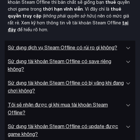
thuê
khoản Steam Offline thì bản chất sẽ giống bạn
quyền
không cần cài đặt thêm bất cứ gì
thời hạn vĩnh viễn
thuê
chơi game trong
. Vì đây chỉ là
Trải nghiệm bản quyền:
Mang lại trải nghiệm chơi game
quyền truy cập
(
không phải quyền sở hữu
) nên có mức giá
bản quyền hoàn chỉnh và an toàn với mức giá dễ tiếp cận
tại
rất rẻ. Xem kỹ hơn thông tin về tài khoản Steam Offline
đây
để hiểu rõ hơn.
Phương thức tối ưu:
Đây là cách chơi game bản quyền
an toàn và tiết kiệm (giá rẻ) nhất hiện tại
Sử dụng dịch vụ Steam Offline có rủi ro gì không?
Độ tin cậy cao:
KAMIKEY là shop game bản quyền uy tín
với nhiều năm kinh nghiệm phục vụ cộng đồng game thủ
Sử dụng tài khoản Steam Offline có save riêng
Việt Nam
không?
Hướng dẫn mua game Steam Offline tại KAMIKEY
Sử dụng tài khoản Steam Offline có bị văng khi đang
Ấn nút “Mua ngay”
trên trang sản phẩm Daemon X
chơi không?
Machina: Titanic Scion
Tôi sẽ nhận được gì khi mua tài khoản Steam
Nhập thông tin
cá nhân và địa chỉ giao hàng (nếu có)
Offline?
Ấn “Đặt hàng”
và chọn phương thức thanh toán phù hợp
Sử dụng tài khoản Steam Offline có update được
Hoàn tất thanh toán
theo hướng dẫn
game không?
Nhận tài khoản Steam
(username và password) kèm