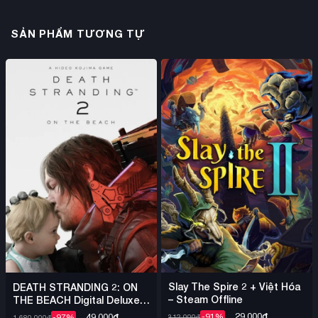
SẢN PHẨM TƯƠNG TỰ
Slay The Spire 2 + Việt Hóa
DEATH STRANDING 2: ON
– Steam Offline
THE BEACH Digital Deluxe +
Việt Hóa – Steam Offline
29,000
₫
49,000
₫
-91%
-97%
312,000
₫
1,680,000
₫