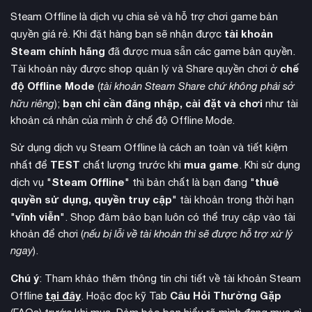
Steam Offline là dịch vụ chia sẻ và hỗ trợ chơi game bản
tài khoản
quyền giá rẻ. Khi đặt hàng bạn sẽ nhận được
Steam chính hãng
đã được mua sẵn các game bản quyền.
chế
Tài khoản này được shop quản lý và Share quyền chơi ở
độ Offline Mode
(
tài khoản Steam Share chứ không phải sở
bạn chỉ cần đăng nhập, cài đặt và chơi
hữu riêng
);
như tài
khoản cá nhân của mình ở chế độ Offline Mode.
Sử dụng dịch vụ Steam Offline là cách an toàn và tiết kiệm
TEST
mua game
nhất để
chất lượng trước khi
. Khi sử dụng
thế giới mở
Điểm nổi bật nhất của Titanic Scion là chế độ
Steam Offline
thuê
dịch vụ "
" thì bản chất là bạn đang "
rộng lớn
cho phép khám phá tự do. Người chơi có thể di
quyền sử dụng, quyền truy cập
" tài khoản trong thời hạn
chuyển bằng bộ giáp Arsenal trên không, đi bộ khám phá địa
vĩnh viễn
"
". Shop đảm bảo bạn luôn có thể truy cập vào tài
hình, hoặc thậm chí cưỡi ngựa ngoài hành tinh để băng qua
khoản để chơi (
nếu bị lỗi về tài khoản thì sẽ được hỗ trợ xử lý
đồng bằng, đầm lầy và núi non. Hệ thống chiến đấu nhịp độ
ngay
).
tùy chỉnh vũ khí đa dạng
nhanh kết hợp hoàn hảo giữa
và
cơ chế thu thập trang bị từ kẻ thù bị đánh bại.
Chú ý
: Tham khảo thêm thông tin chi tiết về tài khoản Steam
tại đây
Câu Hỏi Thường Gặp
Offline
. Hoặc đọc kỹ Tab