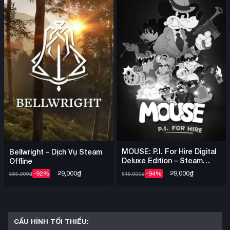
MOUSE: P.I. For Hire Digital
Bellwright – Dịch Vụ Steam
Deluxe Edition – Steam
Offline
Offline
29,000
₫
29,000
₫
-94%
-92%
515,000
₫
385,000
₫
CẤU HÌNH TỐI THIỂU: