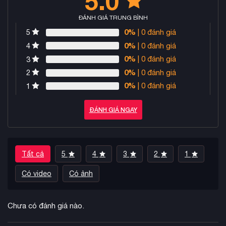
5.0
ĐÁNH GIÁ TRUNG BÌNH
0%
| 0 đánh giá
5
0%
| 0 đánh giá
4
0%
| 0 đánh giá
3
0%
| 0 đánh giá
2
0%
| 0 đánh giá
1
ĐÁNH GIÁ NGAY
Tất cả
5
4
3
2
1
Có video
Có ảnh
Chưa có đánh giá nào.