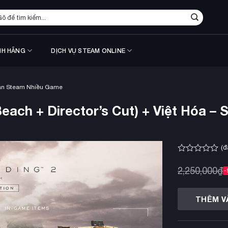
m
ếm:
NH HÃNG
DỊCH VỤ STEAM ONLINE
ản Steam Nhiều Game
h + Director’s Cut) + Việt Hóa – S
(đ
Được
xếp
2,250,000
₫
-
hạng
0.0
5
THÊM V
sao