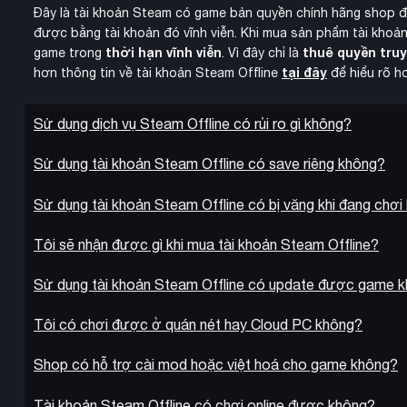
Đây là tài khoản Steam có game bản quyền chính hãng shop 
được bằng tài khoản đó vĩnh viễn. Khi mua sản phẩm tài khoản
thời hạn vĩnh viễn
thuê quyền tru
game trong
. Vì đây chỉ là
tại đây
hơn thông tin về tài khoản Steam Offline
để hiểu rõ h
Sử dụng dịch vụ Steam Offline có rủi ro gì không?
Sử dụng tài khoản Steam Offline có save riêng không?
Sử dụng tài khoản Steam Offline có bị văng khi đang chơi
Tôi sẽ nhận được gì khi mua tài khoản Steam Offline?
Sử dụng tài khoản Steam Offline có update được game 
Tôi có chơi được ở quán nét hay Cloud PC không?
Shop có hỗ trợ cài mod hoặc việt hoá cho game không?
Tài khoản Steam Offline có chơi online được không?