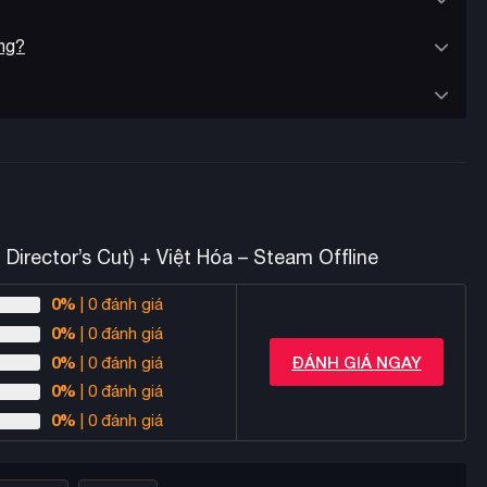
ông?
rector’s Cut) + Việt Hóa – Steam Offline
0%
| 0 đánh giá
0%
| 0 đánh giá
0%
ĐÁNH GIÁ NGAY
| 0 đánh giá
0%
| 0 đánh giá
0%
| 0 đánh giá