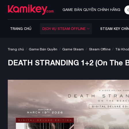
Bỏ
Tì
qua
GAME BẢN QUYỀN CHÍNH HÃNG
ki
nội
dung
TRANG CHỦ
DỊCH VỤ STEAM OFFLINE
STEAM KEY CHÍ
/
/
/
/
Trang chủ
Game Bản Quyền
Game Steam
Steam Offline
Tài Kho
DEATH STRANDING 1+2 (On The Beac