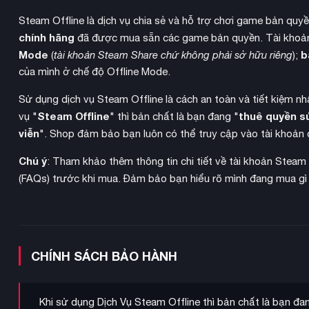
Steam Offline là dịch vụ chia sẻ và hỗ trợ chơi game bản quy
chính hãng
đã được mua sẵn các game bản quyền. Tài khoản
Mode
b
(
tài khoản Steam Share chứ không phải sở hữu riêng
);
của mình ở chế độ Offline Mode.
Sử dụng dịch vụ Steam Offline là cách an toàn và tiết kiệm n
Steam Offline
thuê quyền s
vụ "
" thì bản chất là bạn đang "
viễn
". Shop đảm bảo bạn luôn có thể truy cập vào tài khoản 
Chú ý
: Tham khảo thêm thông tin chi tiết về tài khoản Steam
(FAQs) trước khi mua. Đảm bảo bạn hiểu rõ mình đang mua gì
CHÍNH SÁCH BẢO HÀNH
Khi sử dụng Dịch Vụ Steam Offline thì bản chất là bạn đ