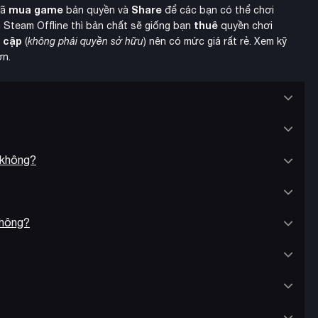
mua game
Share
đã
bản quyền và
để các bạn có thể chơi
thuê
 Steam Offline thì bản chất sẽ giống bạn
quyền chơi
y cập
(
không phải quyền sở hữu
) nên có mức giá rất rẻ. Xem kỹ
ơn.
 không?
không?