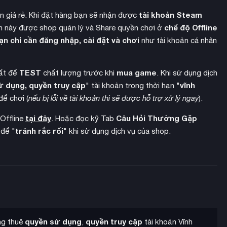
tài khoản Steam
ền giá rẻ. Khi đặt hàng bạn sẽ nhận được
chế độ Offline
 này được shop quản lý và Share quyền chơi ở
ạn chỉ cần đăng nhập, cài đặt và chơi
như tài khoản cá nhân
TEST
mua game
hất để
chất lượng trước khi
. Khi sử dụng dịch
ử dụng, quyền truy cập
vĩnh
" tài khoản trong thời hạn "
để chơi (
nếu bị lỗi về tài khoản thì sẽ được hỗ trợ xử lý ngay
).
tại đây
Câu Hỏi Thường Gặp
 Offline
. Hoặc đọc kỹ Tab
tránh rắc rối
 để "
" khi sử dụng dịch vụ của shop.
quyền sử dụng
quyền truy cập
ang thuê
,
tài khoản Vĩnh