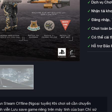
✓
Dịch vụ Chơ
✓
Nhận tài kh
✓
Đăng nhập, 
✓
Chơi toàn b
✓
Có thể cài 
✓
Hỗ trợ Bảo 
Steam Offline (Ngoại tuyến) Khi chơi sẽ cần chuyển
h viễn Lưu save game riêng trên máy tính của bạn Chỉ sử