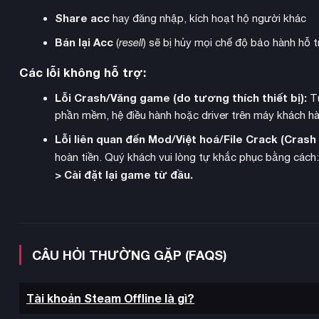
Share acc
hay đăng nhập, kích hoạt hộ người khác
Bán lại Acc
(
resell
) sẽ bị hủy mọi chế độ bảo hành hỗ t
Các lỗi không hỗ trợ:
Lỗi Crash/Văng game (do tương thích thiết bị):
Từ
phần mềm, hệ điều hành hoặc driver trên máy khách hà
Lỗi liên quan đến Mod/Việt hoá/File Crack (Cras
hoàn tiền. Quý khách vui lòng tự khắc phục bằng cách
> Cài đặt lại game từ đầu.
CÂU HỎI THƯỜNG GẶP (FAQS)
Tài khoản Steam Offline là gì?