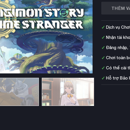
THÊM V
✓
Dịch vụ Chơ
✓
Nhận tài kh
✓
Đăng nhập, 
✓
Chơi toàn b
✓
Có thể cài 
✓
Hỗ trợ Bảo 