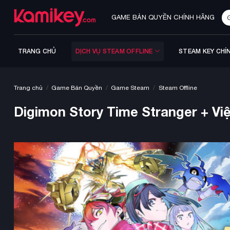
Bỏ
Tì
qua
GAME BẢN QUYỀN CHÍNH HÃNG
ki
nội
dung
TRANG CHỦ
DỊCH VỤ STEAM OFFLINE
STEAM KEY CHÍ
/
/
/
Trang chủ
Game Bản Quyền
Game Steam
Steam Offline
Digimon Story Time Stranger + Vi