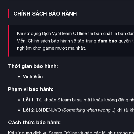
có thể tận hưởng các khu vực phong phú, đa dạng với đồ họa
CHÍNH SÁCH BẢO HÀNH
Khi sử dụng Dịch Vụ Steam Offline thì bản chất là bạn đ
đảm bảo
Viễn. Chính sách bảo hành sẽ tập trung
quyền tr
nghiệm chơi game mượt mà nhất.
Thời gian bảo hành:
Vĩnh Viễn
Phạm vi bảo hành:
Lỗi 1
: Tài khoản Steam bị sai mật khẩu không đăng n
Lỗi 2
: Lỗi DENUVO (
Something when wrong...
) khi tài
Cách thức bảo hành:
chiến thuật theo lượt
Hệ thống chiến đấu
kết hợp các yếu t
Khi sử dụng dịch vụ Steam Offline và gặp các lỗi như trong p