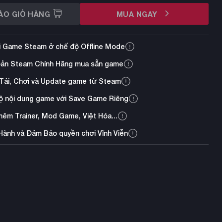
ÀO GIỎ HÀNG
MUA NGAY
i Game Steam ở chế độ Offline Mode
oản Steam Chính Hãng mua sẵn game
Tải, Chơi và Update game từ Steam
ộ nội dung game với Save Game Riêng
thêm Trainer, Mod Game, Việt Hóa...
Hành và Đảm Bảo quyền chơi Vĩnh Viễn