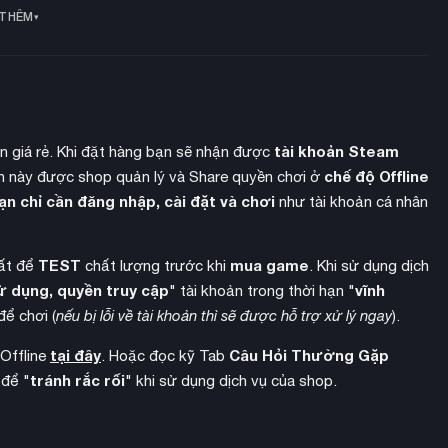
 THÊM
tài khoản Steam
ền giá rẻ. Khi đặt hàng bạn sẽ nhận được
chế độ Offline
 này được shop quản lý và Share quyền chơi ở
ạn chỉ cần đăng nhập, cài đặt và chơi
như tài khoản cá nhân
TEST
mua game
hất để
chất lượng trước khi
. Khi sử dụng dịch
ử dụng, quyền truy cập
vĩnh
" tài khoản trong thời hạn "
để chơi (
nếu bị lỗi về tài khoản thì sẽ được hỗ trợ xử lý ngay
).
tại đây
Câu Hỏi Thường Gặp
 Offline
. Hoặc đọc kỹ Tab
tránh rắc rối
 để "
" khi sử dụng dịch vụ của shop.
ời
và Thế Giới Số – Digital World: Iliad nơi các Digimon cư trú.
tố tương tác và nhiệm vụ phụ đặc biệt để khám phá. Người chơi