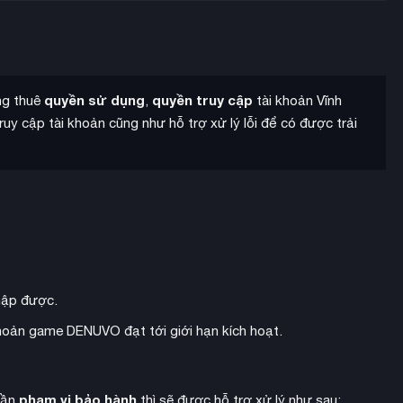
 3D anime tuyệt đẹp.
quyền sử dụng
quyền truy cập
ang thuê
,
tài khoản Vĩnh
uy cập tài khoản cũng như hỗ trợ xử lý lỗi để có được trải
hập được.
 khoản game DENUVO đạt tới giới hạn kích hoạt.
ố chiến lược với thành phần chiến đấu tiến hóa. Với hơn 450
phạm vi bảo hành
hần
thì sẽ được hỗ trợ xử lý như sau: