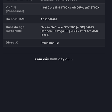
Vi xử lý
Intel Core i7-11700K / AMD Ryzen7 3700X
(Processor)
Bộ nhớ RAM
16 GB RAM
Card đồ họa
Nvidia GeForce GTX 980 [4 GB] / AMD
(Graphics)
Radeon RX Vega 56 [8 GB] / Intel Arc A580
[8 GB]
DirectX
Phiên bản 12
Xem cấu hình đầy đủ →