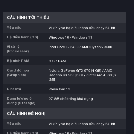
CẤU HÌNH TỐI THIỂU
Yêu cầu
Vi xử lý và hệ điều hành đều chạy 64-bit
Hệ điều hành (OS)
Windows 10 / Windows 11
Vi xử lý
Intel Core i5-8400 / AMD Ryzen5 3600
(Processor)
Bộ nhớ RAM
8 GB RAM
Card đồ họa
Nvidia GeForce GTX 970 [4 GB] / AMD
(Graphics)
Radeon RX 580 [8 GB] / Intel Arc A580 [8
GB]
DirectX
Phiên bản 12
Dung lượng ổ
27 GB chỗ trống khả dụng
cứng (Storage)
CẤU HÌNH ĐỀ NGHỊ
Yêu cầu
Vi xử lý và hệ điều hành đều chạy 64-bit
Hệ điều hành (OS)
Windows 10 / Windows 11