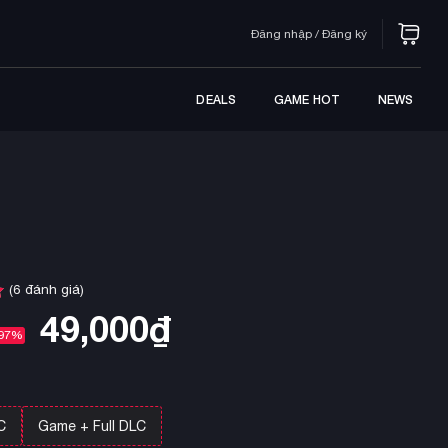
Đăng nhập / Đăng ký
DEALS
GAME HOT
NEWS
(
6
đánh giá)
49,000
₫
97%
C
Game + Full DLC