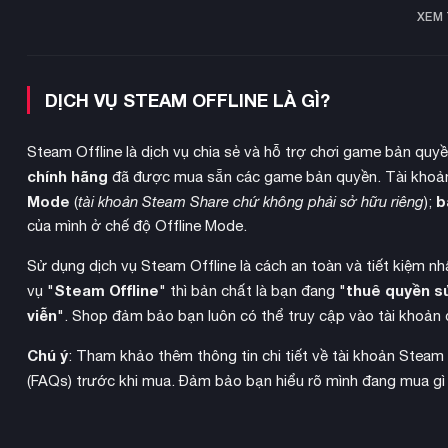
XEM
DỊCH VỤ STEAM OFFLINE LÀ GÌ?
Steam Offline là dịch vụ chia sẻ và hỗ trợ chơi game bản quy
chính hãng
đã được mua sẵn các game bản quyền. Tài khoản
Mode
b
(
tài khoản Steam Share chứ không phải sở hữu riêng
);
của mình ở chế độ Offline Mode.
Sử dụng dịch vụ Steam Offline là cách an toàn và tiết kiệm n
Steam Offline
thuê quyền s
vụ "
" thì bản chất là bạn đang "
viễn
". Shop đảm bảo bạn luôn có thể truy cập vào tài khoản 
Chú ý
: Tham khảo thêm thông tin chi tiết về tài khoản Steam
(FAQs) trước khi mua. Đảm bảo bạn hiểu rõ mình đang mua gì
thế giới con ngư
Game mang đến trải nghiệm du hành giữa
Thế giới số được thiết kế chi tiết chưa từng có với các yếu 