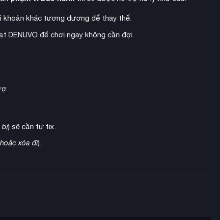
ô số cách tiếp cận thử thách chiến đấu và khám phá sức mạnh
i khoản khác tương đương để thay thế.
hoạt DENUVO để chơi ngay không cần đợi.
rợ
 bị
) sẽ cần tự fix.
 hoặc xóa đi
).