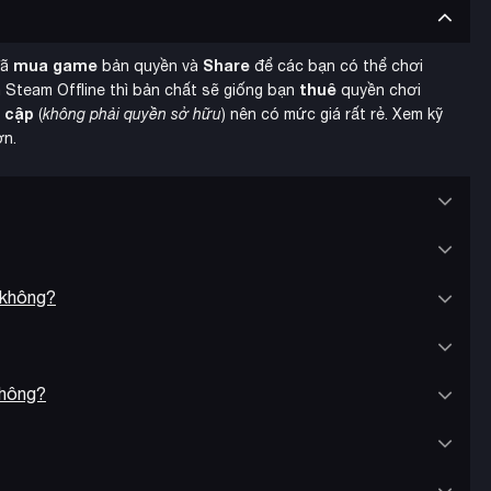
nters”
thay vì chiến đấu ngẫu nhiên như các phần trước.
c với chúng sẽ kích hoạt trận chiến theo lượt. Game cũng cho
mua game
Share
đã
bản quyền và
để các bạn có thể chơi
.
thuê
 Steam Offline thì bản chất sẽ giống bạn
quyền chơi
y cập
(
không phải quyền sở hữu
) nên có mức giá rất rẻ. Xem kỹ
ơn.
 không?
không?