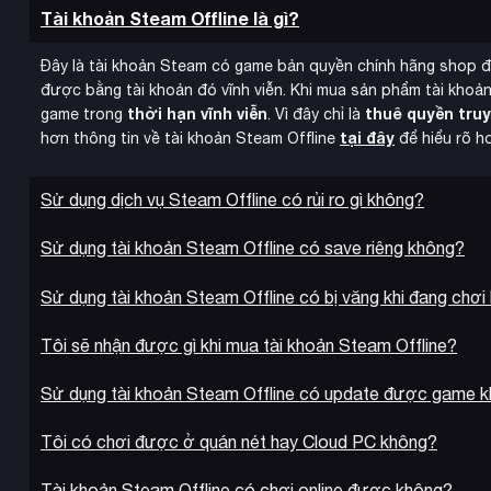
Tài khoản Steam Offline là gì?
“symbol encou
Điểm đặc biệt của Time Stranger là hệ thống
Digimon kẻ thù sẽ đi lang thang trong các dungeon và tiếp xú
Đây là tài khoản Steam có game bản quyền chính hãng shop 
phép chuyển đổi giới tính nhân vật chính sau khi chọn ban đầu
được bằng tài khoản đó vĩnh viễn. Khi mua sản phẩm tài khoản
thời hạn vĩnh viễn
thuê quyền tru
game trong
. Vì đây chỉ là
tại đây
hơn thông tin về tài khoản Steam Offline
để hiểu rõ h
Sử dụng dịch vụ Steam Offline có rủi ro gì không?
Sử dụng tài khoản Steam Offline có save riêng không?
Sử dụng tài khoản Steam Offline có bị văng khi đang chơi
Tôi sẽ nhận được gì khi mua tài khoản Steam Offline?
Sử dụng tài khoản Steam Offline có update được game 
Tôi có chơi được ở quán nét hay Cloud PC không?
Tài khoản Steam Offline có chơi online được không?