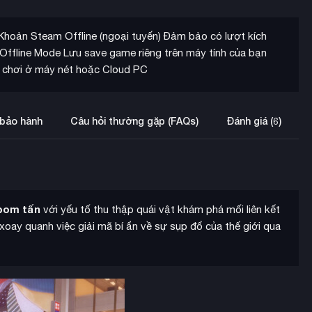
Khoản Steam Offline (ngoại tuyến) Đảm bảo có lượt kích
ffline Mode Lưu save game riêng trên máy tính của bạn
ợ chơi ở máy nét hoặc Cloud PC
 bảo hành
Câu hỏi thường gặp (FAQs)
Đánh giá (6)
bom tấn
với yếu tố thu thập quái vật khám phá mối liên kết
oay quanh việc giải mã bí ẩn về sự sụp đổ của thế giới qua