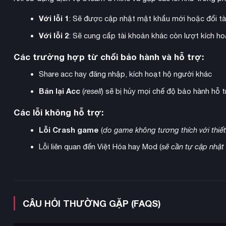
Digimon và các tùy chọn tùy chỉnh sâu sắc, game cung cấp v
Với lỗi 1
: Sẽ được cập nhật mật khẩu mới hoặc đổi tà
của mối liên kết được hình thành với Digimon của bạn.
Với lỗi 2
: Sẽ cung cấp tài khoản khác còn lượt kích 
Các trường hợp từ chối bảo hành và hỗ trợ:
Share acc hay đăng nhập, kích hoạt hộ người khác
Bán lại Acc
(
resell
) sẽ bị hủy mọi chế độ bảo hành hỗ t
Các lỗi không hỗ trợ:
Lỗi Crash game
(
do game không tương thích với thiết
Lỗi liên quan đến Việt Hóa hay Mod (
sẽ cần tự cập nhật
CÂU HỎI THƯỜNG GẶP (FAQS)