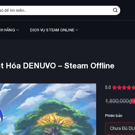
m
ếm:
NH HÃNG
DỊCH VỤ STEAM ONLINE
ệt Hóa DENUVO – Steam Offline
5.0
5.0
6
trên 5
dựa trên
1,890,000
₫
-
đánh giá
Phiên bản
Chưa Đủ DL