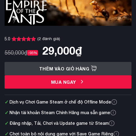
(
2
đánh giá)
5.0
5.0
2
trên 5
29,000
₫
dựa trên
550,000
₫
-95%
đánh giá
THÊM VÀO GIỎ HÀNG
MUA NGAY
✓
Dịch vụ Chơi Game Steam ở chế độ Offline Mode
✓
Nhận tài khoản Steam Chính Hãng mua sẵn game
✓
Đăng nhập, Tải, Chơi và Update game từ Steam
✓
Chơi toàn bộ nội dung game với Save Game Riêng