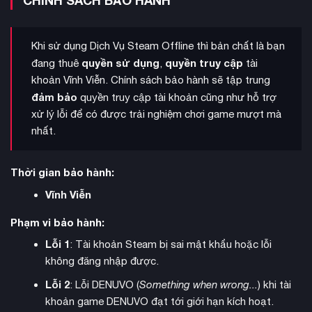
CHÍNH SÁCH BẢO HÀNH
Khi sử dụng Dịch Vụ Steam Offline thì bản chất là bạn
quyền sử dụng
quyền truy cập
đang thuê
,
tài
khoản Vĩnh Viễn. Chính sách bảo hành sẽ tập trung
đảm bảo
quyền truy cập tài khoản cũng như hỗ trợ
xử lý lỗi để có được trải nghiệm chơi game mượt mà
nhất.
Tài nguyên trong game
bao gồm thức ăn và gỗ, dùng để
Thời gian bảo hành:
xây dựng đơn vị, nâng cấp tổ kiến và mở khóa kỹ năng đặc
Vĩnh Viễn
biệt. Người chơi có thể nghiên cứu các quyền năng mang lại
lợi thế chiến thuật như buff đồng minh và debuff kẻ thù trong
Phạm vi bảo hành:
phạm vi gần.
Lỗi 1
: Tài khoản Steam bị sai mật khẩu hoặc lỗi
không đăng nhập được.
Lỗi 2
: Lỗi DENUVO (
Something when wrong...
) khi tài
khoản game DENUVO đạt tới giới hạn kích hoạt.