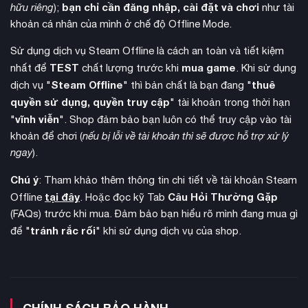
bạn chỉ cần đăng nhập, cài đặt và chơi
hữu riêng
);
như tài
khoản cá nhân của mình ở chế độ Offline Mode.
Sử dụng dịch vụ Steam Offline là cách an toàn và tiết kiệm
TEST
mua game
nhất để
chất lượng trước khi
. Khi sử dụng
Steam Offline
thuê
dịch vụ "
" thì bản chất là bạn đang "
quyền sử dụng, quyền truy cập
" tài khoản trong thời hạn
vĩnh viễn
"
". Shop đảm bảo bạn luôn có thể truy cập vào tài
khoản để chơi (
nếu bị lỗi về tài khoản thì sẽ được hỗ trợ xử lý
ngay
).
Chú ý
: Tham khảo thêm thông tin chi tiết về tài khoản Steam
đơn vị
Hệ thống chiến đấu theo cơ chế kéo búa bao với 3
tại đây
Câu Hỏi Thường Gặp
Offline
. Hoặc đọc kỹ Tab
chủ lực
: kiến thợ chuyên thu thập tài nguyên, kiến chiến binh
(FAQs) trước khi mua. Đảm bảo bạn hiểu rõ mình đang mua gì
thiện chiến và kiến xạ thủ tấn công từ xa. Người chơi có thể
tránh rắc rối
để "
" khi sử dụng dịch vụ của shop.
điều khiển thêm các đơn vị hỗ trợ như rệp rầy, ốc sên để tăng
cường sức mạnh cho đội quân của mình.