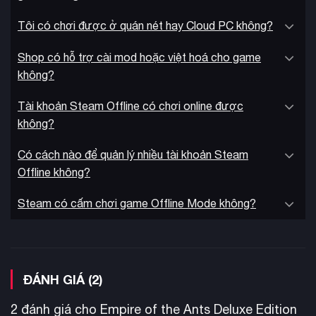
Tôi có chơi được ở quán nét hay Cloud PC không?
Shop có hỗ trợ cài mod hoặc việt hoá cho game
không?
Tài khoản Steam Offline có chơi online được
không?
nâng cấp tổ kiến
Người chơi có thể
để cải thiện khả năng
sản xuất và phòng thủ. Xây dựng các phòng chức năng để
Có cách nào để quản lý nhiều tài khoản Steam
phát triển kinh tế, quản lý quân đội, thu thập thông tin chiến
Offline không?
trường, mở khóa sức mạnh mới hoặc tăng cường phòng thủ.
Chiếm đóng thêm tổ kiến để mở rộng lãnh thổ và gia tăng
Steam có cấm chơi game Offline Mode không?
sức mạnh.
ĐÁNH GIÁ (2)
2 đánh giá cho
Empire of the Ants Deluxe Edition