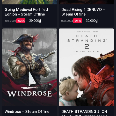
Going Medieval Fortified
Dead Rising 4 DENUVO –
Edition – Steam Offline
Steam Offline
29,000
₫
29,000
₫
-92%
-97%
385,000
₫
832,000
₫
Windrose – Steam Offline
DEATH STRANDING 2: ON