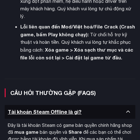
xung đột phần mềm, hệ điều hành hoặc driver trên
máy khách hàng. Quý khách vui lòng tự chủ động xử
lý.
Lỗi liên quan đến Mod/Việt hoá/File Crack (Crash
game, bấm Play không chạy):
Từ chối hỗ trợ kỹ
thuật và hoàn tiền. Quý khách vui lòng tự khắc phục
Xóa game > Xóa sạch thư mục và các
bằng cách:
file lỗi còn sót lại > Cài đặt lại game từ đầu.
chế độ multiplayer đa dạng
Chơi online với
gồm đấu đối
kháng 1v1 xếp hạng và battle royale 3 người chơi. Game hỗ
trợ chơi đa nền tảng với lobby tùy chỉnh cho phép luyện tập
với bạn bè hoặc AI. Chế độ AI Master mang đến trải nghiệm
CÂU HỎI THƯỜNG GẶP (FAQS)
thách thức với khả năng xử lý tình huống nhanh nhạy.
Tài khoản Steam Offline là gì?
Đây là tài khoản Steam có game bản quyền chính hãng shop
mua game
Share
đã
bản quyền và
để các bạn có thể chơi
được bằng tài khoản đó vĩnh viễn. Khi mua sản phẩm tài