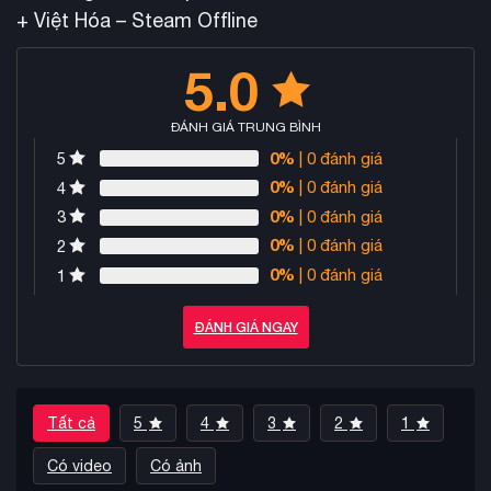
+ Việt Hóa – Steam Offline
5.0
ĐÁNH GIÁ TRUNG BÌNH
0%
| 0 đánh giá
5
0%
| 0 đánh giá
4
0%
| 0 đánh giá
3
0%
| 0 đánh giá
2
0%
| 0 đánh giá
1
ĐÁNH GIÁ NGAY
Tất cả
5
4
3
2
1
Có video
Có ảnh