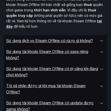
thuê
khoản Steam Offline thì bản chất sẽ giống bạn
quyền
thời hạn vĩnh viễn
thuê
chơi game trong
. Vì đây chỉ là
quyền truy cập
(
không phải quyền sở hữu
) nên có mức giá
tại
rất rẻ. Xem kỹ hơn thông tin về tài khoản Steam Offline
đây
để hiểu rõ hơn.
Sử dụng dịch vụ Steam Offline có rủi ro gì không?
đặc quyền hấp
Phiên bản Digital Deluxe Edition cung cấp
dẫn
như truy cập sớm 3 ngày, artbook kỹ thuật số, hình nền
Sử dụng tài khoản Steam Offline có save riêng
HD và nhạc nền game. Cốt truyện lấy cảm hứng từ tiểu
không?
thuyết của Bernard Werber, tập trung vào cuộc chiến sinh tồn
và chính trị giữa các đàn kiến qua chiến dịch đơn 20 giờ
Sử dụng tài khoản Steam Offline có bị văng khi đang
gameplay.
chơi không?
Tôi sẽ nhận được gì khi mua tài khoản Steam
Offline?
Sử dụng tài khoản Steam Offline có update được
game không?