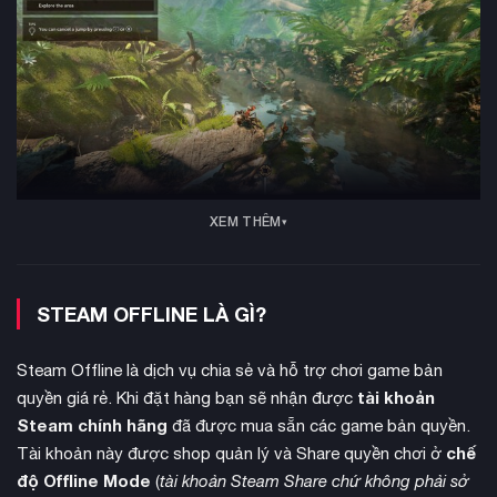
XEM THÊM
Trong vai kiến số 103.683, người chơi sẽ tham gia vào các
STEAM OFFLINE LÀ GÌ?
nhiệm vụ đa dạng
. Nhiệm vụ chiến lược tập trung vào quản
lý tài nguyên và chiếm đóng tổ kiến. Nhiệm vụ chiến thuật đòi
Steam Offline là dịch vụ chia sẻ và hỗ trợ chơi game bản
hỏi tư duy quyết định với đội quân có sẵn. Nhiệm vụ thám
tài khoản
quyền giá rẻ. Khi đặt hàng bạn sẽ nhận được
hiểm kết hợp yếu tố platform, cho phép trinh sát tìm tài
Steam chính hãng
đã được mua sẵn các game bản quyền.
nguyên và săn mồi.
chế
Tài khoản này được shop quản lý và Share quyền chơi ở
độ Offline Mode
(
tài khoản Steam Share chứ không phải sở