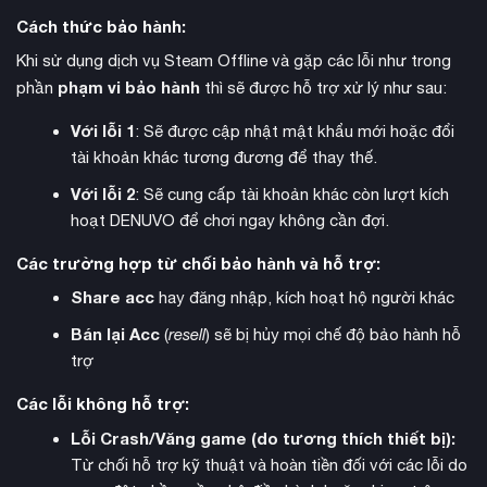
Cách thức bảo hành:
Khi sử dụng dịch vụ Steam Offline và gặp các lỗi như trong
phạm vi bảo hành
phần
thì sẽ được hỗ trợ xử lý như sau:
Với lỗi 1
: Sẽ được cập nhật mật khẩu mới hoặc đổi
tài khoản khác tương đương để thay thế.
Với lỗi 2
: Sẽ cung cấp tài khoản khác còn lượt kích
hoạt DENUVO để chơi ngay không cần đợi.
đồ họa siêu thực
Game mang đến
được xây dựng trên
Các trường hợp từ chối bảo hành và hỗ trợ:
Unreal Engine 5, tái hiện chi tiết môi trường sống của loài kiến.
Các vật thể quen thuộc như quả bóng đá trở thành điểm
Share acc
hay đăng nhập, kích hoạt hộ người khác
mốc trên bản đồ rộng lớn. Thay đổi mùa trong game ảnh
Bán lại Acc
(
resell
) sẽ bị hủy mọi chế độ bảo hành hỗ
hưởng trực tiếp đến gameplay và hành vi của sinh vật.
trợ
Các lỗi không hỗ trợ:
Lỗi Crash/Văng game (do tương thích thiết bị):
Từ chối hỗ trợ kỹ thuật và hoàn tiền đối với các lỗi do