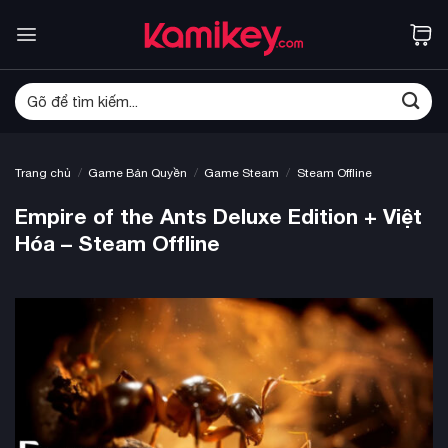
Bỏ
qua
nội
dung
Tìm
kiếm:
/
/
/
Trang chủ
Game Bản Quyền
Game Steam
Steam Offline
Empire of the Ants Deluxe Edition + Việt
Hóa – Steam Offline