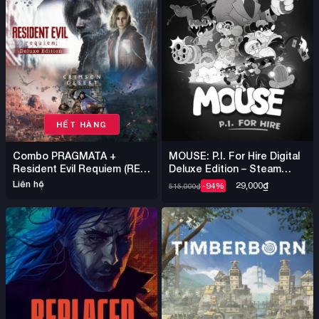
HẾT HÀNG
MOUSE: P.I. For Hire Digital
Combo PRAGMATA +
Deluxe Edition – Steam
Resident Evil Requiem (RE9)
Offline
+ Crimson Desert – Steam
Liên hệ
29,000
₫
-94%
515,000
₫
Offline Nhiều Game