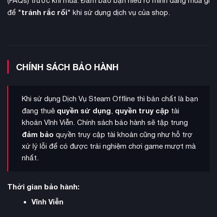
(FAQs) trước khi mua. Đảm bảo bạn hiểu rõ mình đang mua gì
tránh rắc rối
để "
" khi sử dụng dịch vụ của shop.
CHÍNH SÁCH BẢO HÀNH
Khi sử dụng Dịch Vụ Steam Offline thì bản chất là bạn
quyền sử dụng
quyền truy cập
đang thuê
,
tài
khoản Vĩnh Viễn. Chính sách bảo hành sẽ tập trung
Một trong những điểm nổi bật của game là hệ thống nhân vật
đảm bảo
quyền truy cập tài khoản cũng như hỗ trợ
đa dạng. Người chơi có thể chuyển đổi giữa ba nhân vật độc
xử lý lỗi để có được trải nghiệm chơi game mượt mà
đáo, mỗi người sở hữu bộ kỹ năng, công cụ và vũ khí riêng để
nhất.
giải quyết chướng ngại vật và giải đố. Việc kết hợp khả năng
của các nhân vật tạo nên những trải nghiệm gameplay sâu
Thời gian bảo hành:
sắc và đa chiều.
Vĩnh Viễn