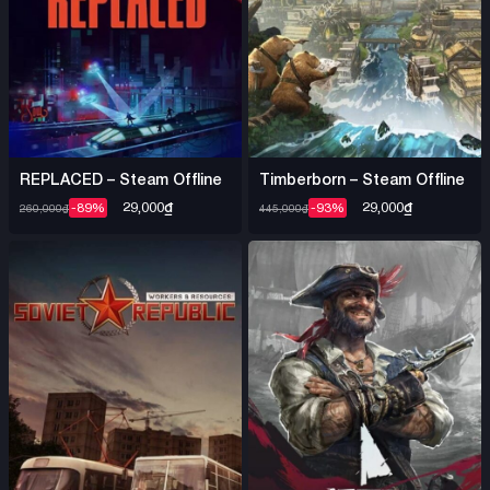
REPLACED – Steam Offline
Timberborn – Steam Offline
29,000
₫
29,000
₫
-89%
-93%
260,000
₫
445,000
₫