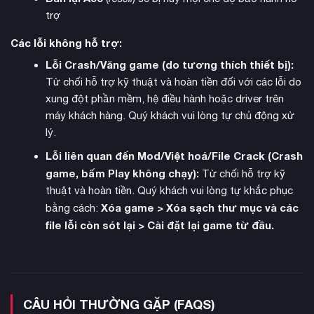
trợ
Các lỗi không hỗ trợ:
Lỗi Crash/Văng game (do tương thích thiết bị):
Từ chối hỗ trợ kỹ thuật và hoàn tiền đối với các lỗi do
xung đột phần mềm, hệ điều hành hoặc driver trên
máy khách hàng. Quý khách vui lòng tự chủ động xử
lý.
Lỗi liên quan đến Mod/Việt hoá/File Crack (Crash
game, bấm Play không chạy):
Từ chối hỗ trợ kỹ
thuật và hoàn tiền. Quý khách vui lòng tự khắc phục
Game sở hữu đồ họa tuyệt đẹp với công nghệ MotionGrinder
Xóa game > Xóa sạch thư mục và các
bằng cách:
và Metahuman tạo nên những mô hình khuôn mặt chân thực
file lỗi còn sót lại > Cài đặt lại game từ đầu.
nhất trong gaming hiện đại. Mỗi nhân vật đều biểu cảm
phong phú, phản ứng chân thực và trông cực kỳ ấn tượng.
Phần cutscene được giới hạn ở 30FPS để tối ưu độ trung
thực hình ảnh, trong khi gameplay chạy mượt mà ở 60FPS.
CÂU HỎI THƯỜNG GẶP (FAQS)