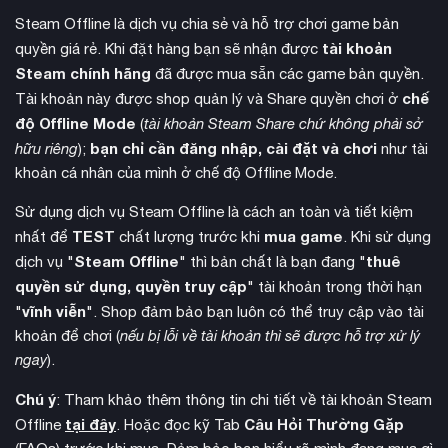
Steam Offline là dịch vụ chia sẻ và hỗ trợ chơi game bản
tài khoản
quyền giá rẻ. Khi đặt hàng bạn sẽ nhận được
Steam chính hãng
đã được mua sẵn các game bản quyền.
chế
Tài khoản này được shop quản lý và Share quyền chơi ở
độ Offline Mode
(
tài khoản Steam Share chứ không phải sở
bạn chỉ cần đăng nhập, cài đặt và chơi
hữu riêng
);
như tài
khoản cá nhân của mình ở chế độ Offline Mode.
Câu chuyện theo chân cuộc phiêu lưu của Hanna qua những
Sử dụng dịch vụ Steam Offline là cách an toàn và tiết kiệm
con phố sống động của Eriksholm trong nhiệm vụ tìm kiếm
TEST
mua game
nhất để
chất lượng trước khi
. Khi sử dụng
anh trai Herman và khám phá bí ẩn đằng sau sự biến mất của
Steam Offline
thuê
dịch vụ "
" thì bản chất là bạn đang "
anh ta. Hành trình sẽ đưa Hanna vào con đường không thể
quyền sử dụng, quyền truy cập
" tài khoản trong thời hạn
quay lại, buộc cô phải vươn lên từ tầng lớp dưới đáy của
vĩnh viễn
"
". Shop đảm bảo bạn luôn có thể truy cập vào tài
Eriksholm và trở thành biểu tượng của sự thay đổi chống lại
khoản để chơi (
nếu bị lỗi về tài khoản thì sẽ được hỗ trợ xử lý
chính phủ áp bức. Mỗi manh mối đưa bạn đến gần hơn với sự
ngay
).
thật, nhưng nguy hiểm rình rập ở mọi ngả rẽ với những
quyền lực lớn hơn
đang tác động.
Chú ý
: Tham khảo thêm thông tin chi tiết về tài khoản Steam
tại đây
Câu Hỏi Thường Gặp
Offline
. Hoặc đọc kỹ Tab