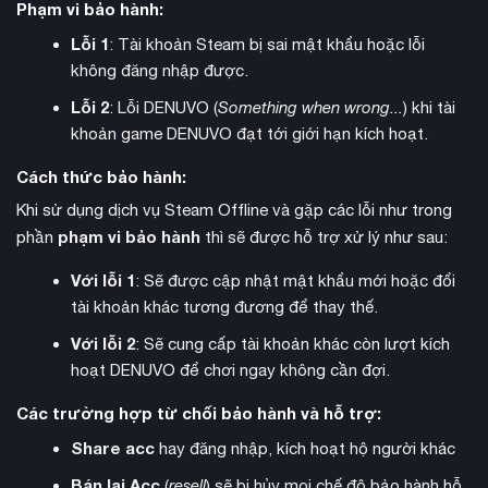
Phạm vi bảo hành:
Lỗi 1
: Tài khoản Steam bị sai mật khẩu hoặc lỗi
không đăng nhập được.
Lỗi 2
: Lỗi DENUVO (
Something when wrong...
) khi tài
khoản game DENUVO đạt tới giới hạn kích hoạt.
Cách thức bảo hành:
Khi sử dụng dịch vụ Steam Offline và gặp các lỗi như trong
phạm vi bảo hành
phần
thì sẽ được hỗ trợ xử lý như sau:
Với lỗi 1
: Sẽ được cập nhật mật khẩu mới hoặc đổi
Eriksholm: The Stolen Dream
Về mặt gameplay,
yêu cầu
tài khoản khác tương đương để thay thế.
người chơi quan sát hành vi của lính canh, sử dụng các dấu
Với lỗi 2
: Sẽ cung cấp tài khoản khác còn lượt kích
hiệu môi trường và tìm ra giải pháp thông minh để vượt qua
hoạt DENUVO để chơi ngay không cần đợi.
chướng ngại vật. Nếu bị phát hiện chỉ một lần, game sẽ kết
thúc ngay lập tức và đưa người chơi về checkpoint gần nhất,
Các trường hợp từ chối bảo hành và hỗ trợ:
tạo nên sự căng thẳng và thách thức thực sự.
Share acc
hay đăng nhập, kích hoạt hộ người khác
Bán lại Acc
(
resell
) sẽ bị hủy mọi chế độ bảo hành hỗ