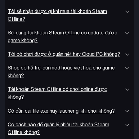
Tôi sẽ nhận được gì khi mua tài khoản Steam
Offline?
Sử dụng tài khoản Steam Offline có update được
game không?
Tôi có chơi được ở quán nét hay Cloud PC không?
Shop có hỗ trợ cài mod hoặc việt hoá cho game
không?
Với những đánh giá 10/10 từ TheSixthAxis và 9.5/10 từ Loot
Tài khoản Steam Offline có chơi online được
Level Chill, game được ca ngợi là “trò chơi ẩn náu mang tính
không?
bước ngoặt” và “cuộc phiêu lưu tuyệt vời trong thế giới tuyệt
10 giờ
đẹp”. Thời gian chơi khoảng
với 8 chương đầy thử
Có cần cài file exe hay laucher gì khi chơi không?
thách, mang đến trải nghiệm vừa phải và súc tích.
Có cách nào để quản lý nhiều tài khoản Steam
Offline không?