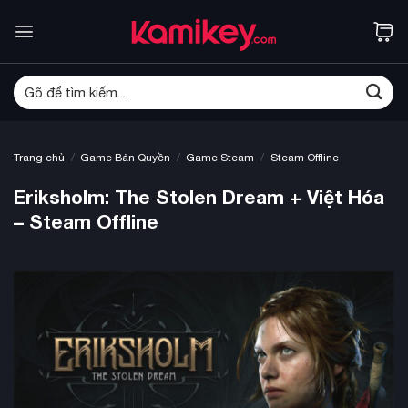
Bỏ
qua
nội
dung
Tìm
kiếm:
/
/
/
Trang chủ
Game Bản Quyền
Game Steam
Steam Offline
Eriksholm: The Stolen Dream + Việt Hóa
– Steam Offline