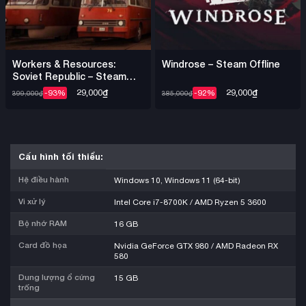
Workers & Resources:
Windrose – Steam Offline
Soviet Republic – Steam
Offline
29,000
₫
29,000
₫
-93%
-92%
399,000
₫
385,000
₫
Cấu hình tối thiểu:
Hệ điều hành
Windows 10, Windows 11 (64-bit)
Vi xử lý
Intel Core i7-8700K / AMD Ryzen 5 3600
Bộ nhớ RAM
16 GB
Card đồ họa
Nvidia GeForce GTX 980 / AMD Radeon RX
580
Dung lượng ổ cứng
15 GB
trống