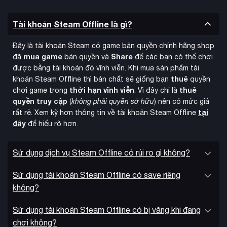
Tài khoản Steam Offline là gì?
Đây là tài khoản Steam có game bản quyền chính hãng shop
mua game
Share
đã
bản quyền và
để các bạn có thể chơi
được bằng tài khoản đó vĩnh viễn. Khi mua sản phẩm tài
thuê
khoản Steam Offline thì bản chất sẽ giống bạn
quyền
thời hạn vĩnh viễn
thuê
chơi game trong
. Vì đây chỉ là
quyền truy cập
(
không phải quyền sở hữu
) nên có mức giá
tại
rất rẻ. Xem kỹ hơn thông tin về tài khoản Steam Offline
đây
để hiểu rõ hơn.
Thế giới hư cấu Eriksholm là một nơi đầy vẻ đẹp, khó khăn và
phiêu lưu, được lấy cảm hứng mạnh mẽ từ các thành phố
Sử dụng dịch vụ Steam Offline có rủi ro gì không?
Bắc Âu của những năm 1900. Thành phố có cảm giác
Sử dụng tài khoản Steam Offline có save riêng
whalepunk với động cơ hơi nước, xe cáp treo và tính thẳng
đứng gợi nhớ đến series Dishonored của Arkane, tạo nên
không?
khung cảnh độc đáo và hấp dẫn.
Sử dụng tài khoản Steam Offline có bị văng khi đang
chơi không?