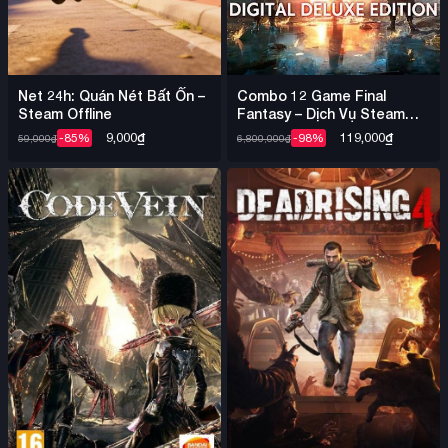
Combo 12 Game Final
Net 24h: Quán Nét Bất Ổn –
Fantasy – Dịch Vụ Steam
Steam Offline
Offline Nhiều Game
119,000
₫
9,000
₫
-98%
-85%
6,800,000
₫
59,000
₫