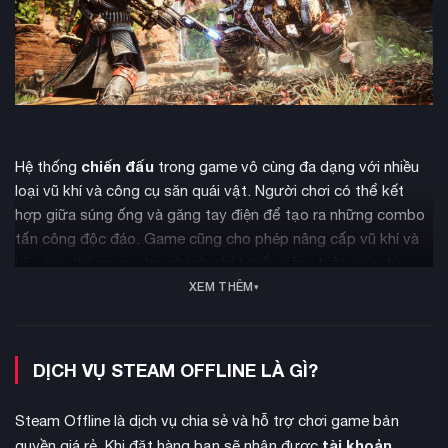
chiến đấu
Hệ thống
trong game vô cùng đa dạng với nhiều
loại vũ khí và công cụ săn quái vật. Người chơi có thể kết
hợp giữa súng ống và găng tay điện để tạo ra những combo
tấn công độc đáo. Game cũng cho phép nâng cấp vũ khí và
kỹ năng thông qua hai nhánh phát triển riêng biệt, giúp tùy
biến phong cách chiến đấu theo ý muốn.
XEM THÊM
DỊCH VỤ STEAM OFFLINE LÀ GÌ?
Steam Offline là dịch vụ chia sẻ và hỗ trợ chơi game bản
tài khoản
quyền giá rẻ. Khi đặt hàng bạn sẽ nhận được