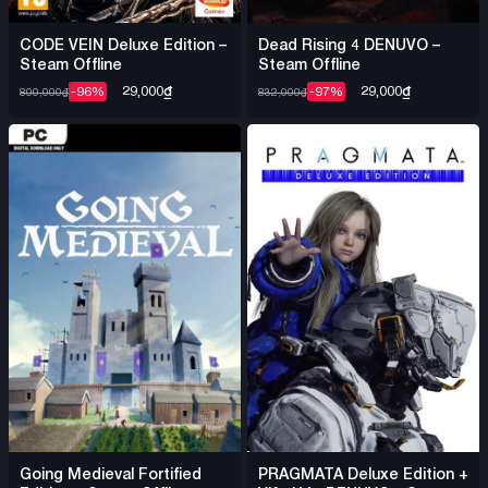
CODE VEIN Deluxe Edition –
Dead Rising 4 DENUVO –
Steam Offline
Steam Offline
29,000
₫
29,000
₫
-96%
-97%
800,000
₫
832,000
₫
Going Medieval Fortified
PRAGMATA Deluxe Edition +