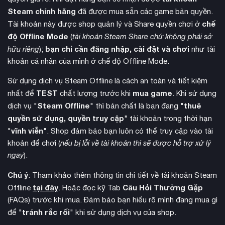
Steam chính hãng
đã được mua sẵn các game bản quyền.
chế
Tài khoản này được shop quản lý và Share quyền chơi ở
độ Offline Mode
(
tài khoản Steam Share chứ không phải sở
bạn chỉ cần đăng nhập, cài đặt và chơi
hữu riêng
);
như tài
khoản cá nhân của mình ở chế độ Offline Mode.
Sử dụng dịch vụ Steam Offline là cách an toàn và tiết kiệm
chuyển động
Phần
của nhân vật được thiết kế mượt mà,
TEST
mua game
nhất để
chất lượng trước khi
. Khi sử dụng
cho phép thực hiện các pha né tránh và phản công nhanh
Steam Offline
thuê
dịch vụ "
" thì bản chất là bạn đang "
nhẹn. Người chơi có thể chuyển đổi linh hoạt giữa các loại vũ
quyền sử dụng, quyền truy cập
" tài khoản trong thời hạn
khí để đối phó với từng loại kẻ thù khác nhau. Hệ thống điều
vĩnh viễn
"
". Shop đảm bảo bạn luôn có thể truy cập vào tài
khiển được tối ưu hóa giúp dễ dàng thực hiện các combo tấn
khoản để chơi (
nếu bị lỗi về tài khoản thì sẽ được hỗ trợ xử lý
công phức tạp.
ngay
).
Chú ý
: Tham khảo thêm thông tin chi tiết về tài khoản Steam
tại đây
Câu Hỏi Thường Gặp
Offline
. Hoặc đọc kỹ Tab
(FAQs) trước khi mua. Đảm bảo bạn hiểu rõ mình đang mua gì
tránh rắc rối
để "
" khi sử dụng dịch vụ của shop.