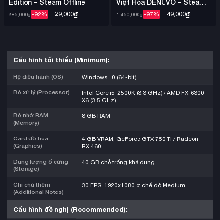
Edition – Steam Offline
Việt Hóa DENUVO – Steam
Offline
29,000
₫
49,000
₫
-92%
-97%
385,000
₫
1,450,000
₫
Cấu hình tối thiểu (Minimum):
Hệ điều hành (OS)
Windows 10 (64-bit)
Bộ xử lý (Processor)
Intel Core i5-2500K (3.3 GHz) / AMD FX-6300
X6 (3.5 GHz)
Bộ nhớ RAM
8 GB RAM
(Memory)
Card đồ họa
4 GB VRAM, GeForce GTX 750 Ti / Radeon
(Graphics)
RX 460
Dung lượng ổ cứng
40 GB chỗ trống khả dụng
(Storage)
Ghi chú thêm
30 FPS, 1920x1080 ở chế độ Medium
(Additional Notes)
Cấu hình đề nghị (Recommended):