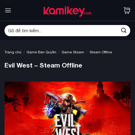
Bỏ
qua
nội
dung
Tìm
kiếm:
/
/
/
Trang chủ
Game Bản Quyền
Game Steam
Steam Offline
Evil West – Steam Offline