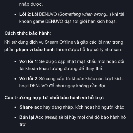
nhập được.
Lỗi 2
: Lỗi DENUVO (
Something when wrong...
) khi tài
khoản game DENUVO đạt tới giới hạn kích hoạt.
Cách thức bảo hành:
Khi sử dụng dịch vụ Steam Offline và gặp các lỗi như trong
phạm vi bảo hành
phần
thì sẽ được hỗ trợ xử lý như sau:
chơi đơn
Evil West hỗ trợ chế độ
và chơi co-op trực tuyến
với một người chơi khác. Trong chế độ co-op, người chơi có
Với lỗi 1
: Sẽ được cập nhật mật khẩu mới hoặc đổi
thể hỗ trợ nhau trong các trận chiến, chia sẻ tài nguyên và
tài khoản khác tương đương để thay thế.
cùng nhau khám phá thế giới game. Điều này tạo thêm nhiều
Với lỗi 2
: Sẽ cung cấp tài khoản khác còn lượt kích
chiến thuật và trải nghiệm thú vị cho người chơi.
hoạt DENUVO để chơi ngay không cần đợi.
Các trường hợp từ chối bảo hành và hỗ trợ:
Share acc
hay đăng nhập, kích hoạt hộ người khác
Bán lại Acc
(
resell
) sẽ bị hủy mọi chế độ bảo hành hỗ
trợ