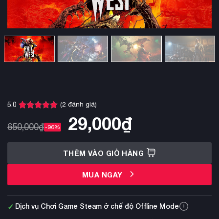
(
2
đánh giá)
5.0
5.0
2
trên 5
29,000
₫
dựa trên
650,000
₫
-96%
đánh giá
THÊM VÀO GIỎ HÀNG
MUA NGAY
✓
Dịch vụ Chơi Game Steam ở chế độ Offline Mode