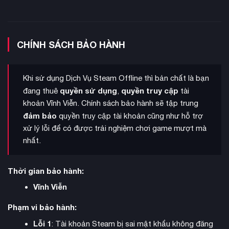
CHÍNH SÁCH BẢO HÀNH
Khi sử dụng Dịch Vụ Steam Offline thì bản chất là bạn
nhiệm vụ chính
Game có tổng cộng 16
với thời lượng chơi
quyền sử dụng
quyền truy cập
đang thuê
,
tài
khoảng 10-15 giờ. Ngoài ra còn có nhiều nhiệm vụ phụ và kho
khoản Vĩnh Viễn. Chính sách bảo hành sẽ tập trung
báu ẩn để khám phá. Người chơi sẽ được khám phá nhiều địa
đảm bảo
quyền truy cập tài khoản cũng như hỗ trợ
điểm đa dạng như lâu đài cổ, nghĩa địa u ám hay khu rừng
xử lý lỗi để có được trải nghiệm chơi game mượt mà
rậm bí ẩn. Mỗi khu vực đều mang đến những thử thách và trải
nhất.
nghiệm riêng biệt.
Thời gian bảo hành:
Vĩnh Viễn
Phạm vi bảo hành:
Lỗi 1
: Tài khoản Steam bị sai mật khẩu không đăng