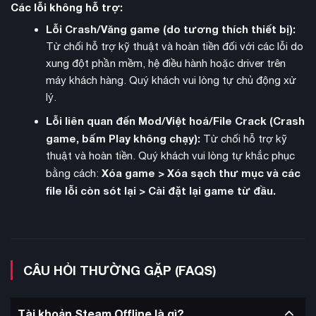
Các lỗi không hỗ trợ:
Lỗi Crash/Văng game (do tương thích thiết bị):
Từ chối hỗ trợ kỹ thuật và hoàn tiền đối với các lỗi do
xung đột phần mềm, hệ điều hành hoặc driver trên
máy khách hàng. Quý khách vui lòng tự chủ động xử
lý.
hình ảnh
Về mặt
, game sở hữu đồ họa chất lượng cao với
thiết kế monster và hiệu ứng chiến đấu ấn tượng. Môi trường
Lỗi liên quan đến Mod/Việt hoá/File Crack (Crash
chơi được chăm chút tỉ mỉ, tái hiện chân thực khung cảnh
game, bấm Play không chạy):
Từ chối hỗ trợ kỹ
miền Tây hoang dã pha trộn với các yếu tố kinh dị giả tưởng.
thuật và hoàn tiền. Quý khách vui lòng tự khắc phục
Âm thanh trong game cũng được đầu tư kỹ lưỡng, góp phần
Xóa game > Xóa sạch thư mục và các
bằng cách:
tạo nên bầu không khí kịch tính và hồi hộp.
file lỗi còn sót lại > Cài đặt lại game từ đầu.
CÂU HỎI THƯỜNG GẶP (FAQS)
Tài khoản Steam Offline là gì?