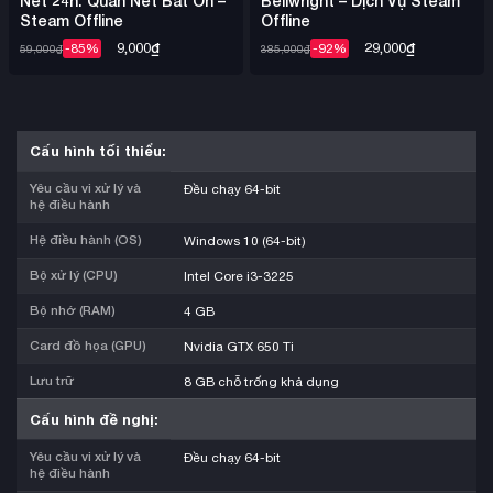
Net 24h: Quán Nét Bất Ổn –
Bellwright – Dịch Vụ Steam
Steam Offline
Offline
9,000
₫
29,000
₫
-85%
-92%
59,000
₫
385,000
₫
Cấu hình tối thiểu:
Yêu cầu vi xử lý và
Đều chạy 64-bit
hệ điều hành
Hệ điều hành (OS)
Windows 10 (64-bit)
Bộ xử lý (CPU)
Intel Core i3-3225
Bộ nhớ (RAM)
4 GB
Card đồ họa (GPU)
Nvidia GTX 650 Ti
Lưu trữ
8 GB chỗ trống khả dụng
Cấu hình đề nghị:
Yêu cầu vi xử lý và
Đều chạy 64-bit
hệ điều hành