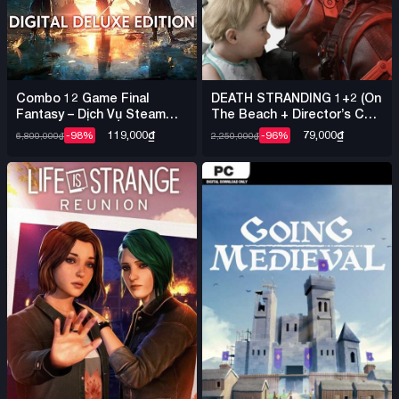
Combo 12 Game Final
DEATH STRANDING 1+2 (On
Fantasy – Dịch Vụ Steam
The Beach + Director’s Cut)
Offline Nhiều Game
+ Việt Hóa – Steam Offline
119,000
₫
79,000
₫
-98%
-96%
6,800,000
₫
2,250,000
₫