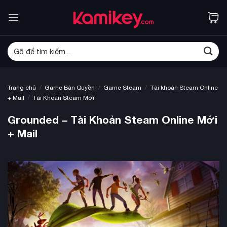
Bỏ
qua
nội
dung
Tìm
kiếm:
/
/
/
Trang chủ
Game Bản Quyền
Game Steam
Tài khoản Steam Online
/
+ Mail
Tài Khoản Steam Mới
Grounded – Tài Khoản Steam Online Mới
+ Mail