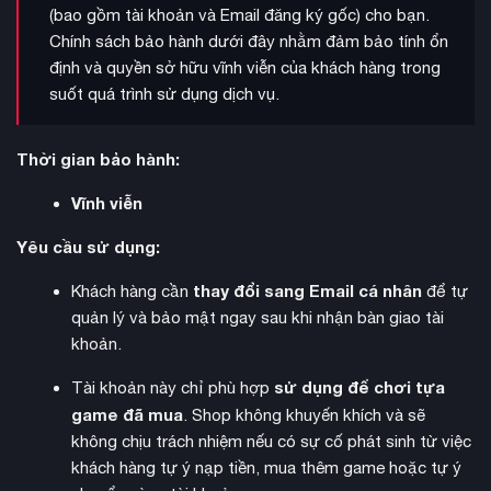
(bao gồm tài khoản và Email đăng ký gốc) cho bạn.
Chính sách bảo hành dưới đây nhằm đảm bảo tính ổn
tùy biến nhân vật
Hệ thống
phong phú thông qua Mutations
định và quyền sở hữu vĩnh viễn của khách hàng trong
cho phép mở khóa các khả năng đặc biệt như tăng sức
suốt quá trình sử dụng dịch vụ.
mạnh, sức bền, khả năng chống độc. Milk Molars giúp cải
thiện các chỉ số cơ bản như máu, thể lực, đói khát. Người
Thời gian bảo hành:
chơi có thể nâng cấp áo giáp và vũ khí với nhiều thuộc tính
khác nhau để phù hợp với phong cách chiến đấu.
Vĩnh viễn
Yêu cầu sử dụng:
thay đổi sang Email cá nhân
Khách hàng cần
để tự
quản lý và bảo mật ngay sau khi nhận bàn giao tài
khoản.
sử dụng để chơi tựa
Tài khoản này chỉ phù hợp
game đã mua
. Shop không khuyến khích và sẽ
không chịu trách nhiệm nếu có sự cố phát sinh từ việc
khách hàng tự ý nạp tiền, mua thêm game hoặc tự ý