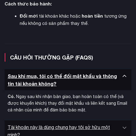
Cách thức bảo hành:
Cốt truyện bí ẩn
được kể qua 28 cuộn băng ghi âm rải rác
Đổi mới
hoàn tiền
tài khoản khác hoặc
tương ứng
trong game. Người chơi dần khám phá ra sự thật về dự án
nếu không có sản phẩm thay thế.
thu nhỏ con người thông qua việc tìm hiểu phòng thí nghiệm
bí mật dưới gốc cây sồi và tương tác với robot BURG.L –
nhân vật then chốt trong game.
CÂU HỎI THƯỜNG GẶP (FAQS)
Sau khi mua, tôi có thể đổi mật khẩu và thông
tin tài khoản không?
Có.
Ngay sau khi nhận bàn giao, bạn hoàn toàn có thể (và
được khuyến khích) thay đổi mật khẩu và liên kết sang Email
cá nhân của mình để đảm bảo bảo mật.
Tài khoản này là dùng chung hay tôi sở hữu một
mình?