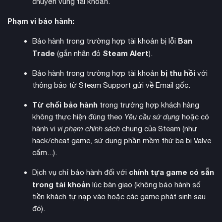
chuyển vùng tài khoản.
Phạm vi bảo hành:
chơi nhiều người
Chế độ
hấp dẫn cho phép tối đa 4 người
Ban
Bảo hành trong trường hợp tài khoản bị lỗi
cùng khám phá và sinh tồn. Tính năng Shared Worlds độc
Trade
Steam Alert
đáo cho phép người chơi tiếp tục trong thế giới chung ngay
(gắn nhãn đỏ
).
cả khi chủ phòng không online, với toàn bộ tiến trình được
bị thu hồi
Bảo hành trong trường hợp tài khoản
với
lưu lại.
thông báo từ Steam Support gửi về Email gốc.
Từ chối bảo hành
trong trường hợp khách hàng
không thực hiện đúng theo
Yêu cầu sử dụng
hoặc có
hành vi
vi phạm chính sách
chung của Steam (như
hack/cheat game, sử dụng phần mềm thứ ba bị Valve
cấm...).
chính tựa game có sẵn
Dịch vụ chỉ bảo hành đối với
trong tài khoản
lúc bàn giao (không bảo hành số
tiền khách tự nạp vào hoặc các game phát sinh sau
đó).