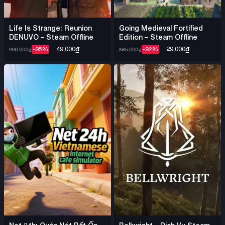
Life Is Strange: Reunion
Going Medieval Fortified
DENUVO – Steam Offline
Edition – Steam Offline
49,000
₫
29,000
₫
-95%
-92%
990,000
₫
385,000
₫