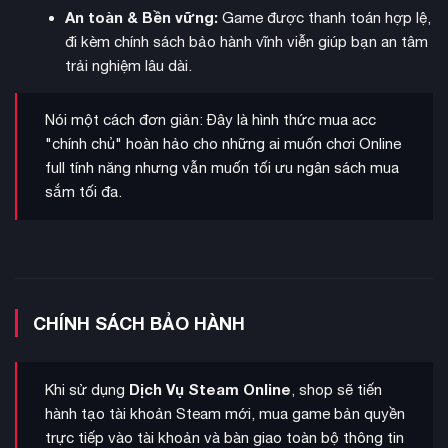
An toàn & Bền vững:
Game được thanh toán hợp lệ,
đi kèm chính sách bảo hành vĩnh viễn giúp bạn an tâm
Khám phá thế giới
rộng lớn với nhiều môi trường độc đáo
trải nghiệm lâu dài.
như hồ nước sâu thẳm, tổ mối phức tạp, hộp cát nóng bỏng.
Mỗi khu vực ẩn chứa những tài nguyên quý giá và thách thức
Nói một cách đơn giản: Đây là hình thức mua acc
riêng. Người chơi có thể kích hoạt thiết bị MIX.R để thu hút
"chính chủ" hoàn hảo cho những ai muốn chơi Online
côn trùng đến các khu vực khác nhau, tạo ra những tình
full tính năng nhưng vẫn muốn tối ưu ngân sách mua
huống thú vị.
sắm tối đa.
CHÍNH SÁCH BẢO HÀNH
Dịch Vụ Steam Online
Khi sử dụng
, shop sẽ tiến
hành tạo tài khoản Steam mới, mua game bản quyền
trực tiếp vào tài khoản và bàn giao toàn bộ thông tin