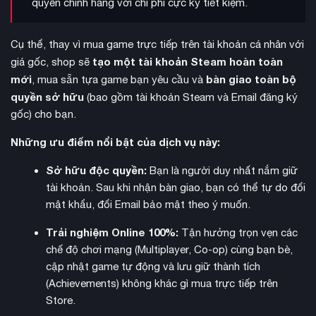
quyền chính hãng với chi phí cực kỳ tiết kiệm.
Cụ thể, thay vì mua game trực tiếp trên tài khoản cá nhân với
chiến đấu
Hệ thống
đa dạng với nhiều loại vũ khí cận chiến
tạo một tài khoản Steam hoàn toàn
giá gốc, shop sẽ
và tầm xa. Người chơi có thể sử dụng giáo từ cỏ, cung tên,
mới
bàn giao toàn bộ
, mua sẵn tựa game bạn yêu cầu và
búa từ đá để đối đầu với những kẻ thù như kiến đỏ khổng lồ,
quyền sở hữu
(bao gồm tài khoản Steam và Email đăng ký
nhện độc, bọ rùa hung dữ. Mỗi loài côn trùng có hành vi và
gốc) cho bạn.
điểm yếu riêng, đòi hỏi chiến thuật khác nhau để đánh bại.
Những ưu điểm nổi bật của dịch vụ này:
Sở hữu độc quyền:
Bạn là người duy nhất nắm giữ
tài khoản. Sau khi nhận bàn giao, bạn có thể tự do đổi
mật khẩu, đổi Email bảo mật theo ý muốn.
Trải nghiệm Online 100%:
Tận hưởng trọn vẹn các
chế độ chơi mạng (Multiplayer, Co-op) cùng bạn bè,
cập nhật game tự động và lưu giữ thành tích
(Achievements) không khác gì mua trực tiếp trên
Store.