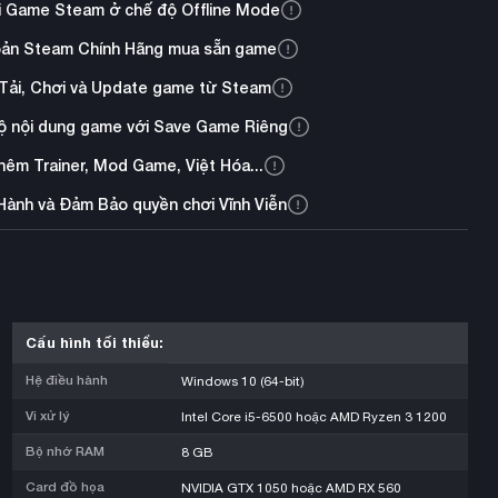
i Game Steam ở chế độ Offline Mode
oản Steam Chính Hãng mua sẵn game
Tải, Chơi và Update game từ Steam
ộ nội dung game với Save Game Riêng
thêm Trainer, Mod Game, Việt Hóa...
Hành và Đảm Bảo quyền chơi Vĩnh Viễn
Cấu hình tối thiểu:
Hệ điều hành
Windows 10 (64-bit)
Vi xử lý
Intel Core i5-6500 hoặc AMD Ryzen 3 1200
Bộ nhớ RAM
8 GB
Card đồ họa
NVIDIA GTX 1050 hoặc AMD RX 560