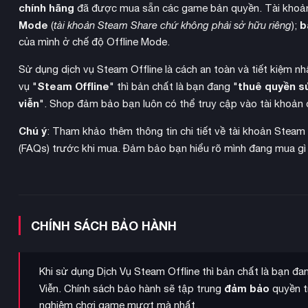
chính hãng
đã được mua sẵn các game bản quyền. Tài khoản
Mode
b
(
tài khoản Steam Share chứ không phải sở hữu riêng
);
của mình ở chế độ Offline Mode.
Sử dụng dịch vụ Steam Offline là cách an toàn và tiết kiệm n
Steam Offline
thuê quyền s
vụ "
" thì bản chất là bạn đang "
viễn
". Shop đảm bảo bạn luôn có thể truy cập vào tài khoản 
Chú ý
: Tham khảo thêm thông tin chi tiết về tài khoản Steam
(FAQs) trước khi mua. Đảm bảo bạn hiểu rõ mình đang mua gì
CHÍNH SÁCH BẢO HÀNH
Khi sử dụng Dịch Vụ Steam Offline thì bản chất là bạn đ
đảm bảo
Viễn. Chính sách bảo hành sẽ tập trung
quyền tr
nghiệm chơi game mượt mà nhất.