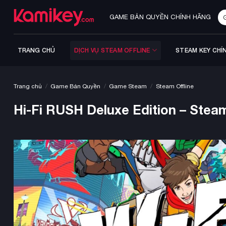
Bỏ
Tì
qua
GAME BẢN QUYỀN CHÍNH HÃNG
ki
nội
dung
TRANG CHỦ
DỊCH VỤ STEAM OFFLINE
STEAM KEY CHÍ
/
/
/
Trang chủ
Game Bản Quyền
Game Steam
Steam Offline
Hi-Fi RUSH Deluxe Edition – Steam