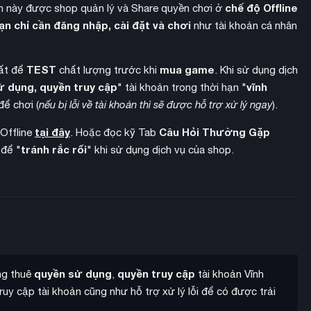
chế độ Offline
 này được shop quản lý và Share quyền chơi ở
ạn chỉ cần đăng nhập, cài đặt và chơi
như tài khoản cá nhân
TEST
mua game
hất để
chất lượng trước khi
. Khi sử dụng dịch
ử dụng, quyền truy cập
vĩnh
" tài khoản trong thời hạn "
để chơi (
nếu bị lỗi về tài khoản thì sẽ được hỗ trợ xử lý ngay
).
tại đây
Câu Hỏi Thường Gặp
 Offline
. Hoặc đọc kỹ Tab
tránh rắc rối
 để "
" khi sử dụng dịch vụ của shop.
quyền sử dụng
quyền truy cập
ang thuê
,
tài khoản Vĩnh
uy cập tài khoản cũng như hỗ trợ xử lý lỗi để có được trải