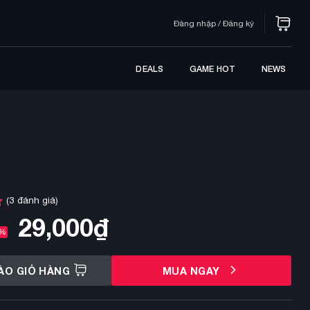
Đăng nhập / Đăng ký
DEALS
GAME HOT
NEWS
(
3
đánh giá)
29,000
₫
5%
ÀO GIỎ HÀNG
MUA NGAY