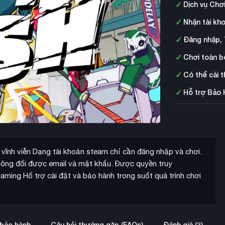
✓
Dịch vụ Chơ
✓
Nhận tài kh
✓
Đăng nhập, 
✓
Chơi toàn b
✓
Có thể cài 
✓
Hỗ trợ Bảo 
ĩnh viễn Dạng tài khoản steam chỉ cần đăng nhập và chơi.
hông đổi được email và mật khẩu. Được quyền truy
ing Hổ trợ cài đặt và bảo hành trong suốt quá trình chơi
 bảo hành
Câu hỏi thường gặp (FAQs)
Đánh giá (3)