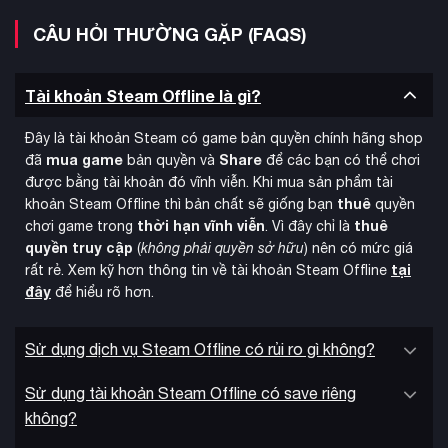
bản PS5 được nâng cấp lên 60fps mượt mà, cùng hệ thống
CÂU HỎI THƯỜNG GẶP (FAQS)
thời tiết và chu kỳ ngày đêm vô cùng sinh động. Horizon Zero
Dawn nhận được vô số lời khen ngợi về cốt truyện hấp dẫn,
gameplay sáng tạo và thiết kế thế giới tuyệt đẹp, mang đến
Tài khoản Steam Offline là gì?
trải nghiệm phiêu lưu đáng nhớ cho mọi người chơi.
Đây là tài khoản Steam có game bản quyền chính hãng shop
mua game
Share
đã
bản quyền và
để các bạn có thể chơi
được bằng tài khoản đó vĩnh viễn. Khi mua sản phẩm tài
thuê
khoản Steam Offline thì bản chất sẽ giống bạn
quyền
thời hạn vĩnh viễn
thuê
chơi game trong
. Vì đây chỉ là
quyền truy cập
(
không phải quyền sở hữu
) nên có mức giá
tại
rất rẻ. Xem kỹ hơn thông tin về tài khoản Steam Offline
đây
để hiểu rõ hơn.
Sử dụng dịch vụ Steam Offline có rủi ro gì không?
Sử dụng tài khoản Steam Offline có save riêng
không?
hệ thống nhiệm vụ phụ
Ngoài nhiệm vụ chính, game còn có