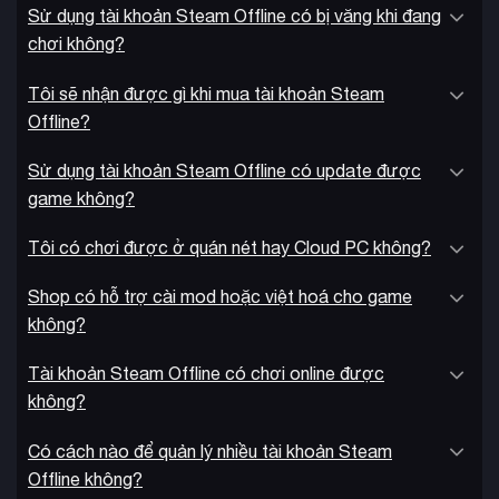
Sử dụng tài khoản Steam Offline có bị văng khi đang
phong phú với các hoạt động như săn bắt máy móc đặc biệt,
chơi không?
khám phá boongke cổ đại, giúp đỡ người dân địa phương
hay tham gia thử thách trong đấu trường. Mỗi nhiệm vụ đều
Tôi sẽ nhận được gì khi mua tài khoản Steam
được thiết kế công phu với cốt truyện riêng và phần thưởng
Offline?
hấp dẫn, góp phần làm phong phú thêm thế giới game.
Sử dụng tài khoản Steam Offline có update được
game không?
Tôi có chơi được ở quán nét hay Cloud PC không?
Shop có hỗ trợ cài mod hoặc việt hoá cho game
không?
Tài khoản Steam Offline có chơi online được
không?
Có cách nào để quản lý nhiều tài khoản Steam
Offline không?