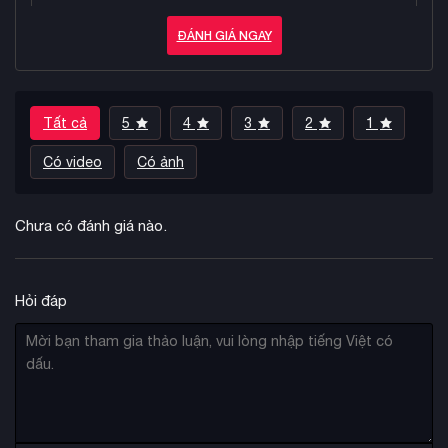
ĐÁNH GIÁ NGAY
Tất cả
5
4
3
2
1
Có video
Có ảnh
Chưa có đánh giá nào.
Hỏi đáp