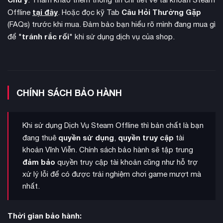
hiệu quả.
tại đây
Câu Hỏi Thường Gặp
Offline
. Hoặc đọc kỹ Tab
(FAQs) trước khi mua. Đảm bảo bạn hiểu rõ mình đang mua gì
3 nhánh kỹ năng đặc
Về cách xây dựng nhân vật, game có
tránh rắc rối
để "
" khi sử dụng dịch vụ của shop.
trưng
: Prowler tập trung vào lén lút và đột kích, Brave
chuyên về chiến đấu trực diện, và Forager giúp thu thập tài
nguyên cùng hồi phục hiệu quả hơn. Mỗi nhánh có nhiều kỹ
năng độc đáo để người chơi phát triển Aloy theo phong cách
riêng.
CHÍNH SÁCH BẢO HÀNH
Khi sử dụng Dịch Vụ Steam Offline thì bản chất là bạn
quyền sử dụng
quyền truy cập
đang thuê
,
tài
khoản Vĩnh Viễn. Chính sách bảo hành sẽ tập trung
đảm bảo
quyền truy cập tài khoản cũng như hỗ trợ
xử lý lỗi để có được trải nghiệm chơi game mượt mà
nhất.
Thời gian bảo hành: