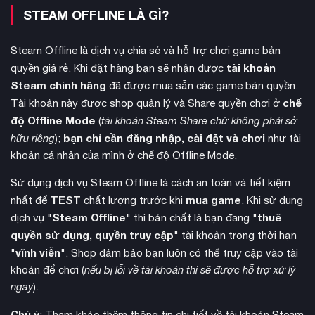
STEAM OFFLINE LÀ GÌ?
Steam Offline là dịch vụ chia sẻ và hỗ trợ chơi game bản
tài khoản
quyền giá rẻ. Khi đặt hàng bạn sẽ nhận được
Steam chính hãng
đã được mua sẵn các game bản quyền.
chế
Tài khoản này được shop quản lý và Share quyền chơi ở
độ Offline Mode
(
tài khoản Steam Share chứ không phải sở
bạn chỉ cần đăng nhập, cài đặt và chơi
hữu riêng
);
như tài
khoản cá nhân của mình ở chế độ Offline Mode.
Sử dụng dịch vụ Steam Offline là cách an toàn và tiết kiệm
TEST
mua game
nhất để
chất lượng trước khi
. Khi sử dụng
Steam Offline
thuê
dịch vụ "
" thì bản chất là bạn đang "
thu thập tài nguyên từ môi trường
Người chơi cần
và
quyền sử dụng, quyền truy cập
" tài khoản trong thời hạn
xác máy móc để chế tạo đạn dược, bẫy cùng các vật phẩm
vĩnh viễn
"
". Shop đảm bảo bạn luôn có thể truy cập vào tài
hồi phục. Hệ thống craft được thiết kế chi tiết với nhiều công
khoản để chơi (
nếu bị lỗi về tài khoản thì sẽ được hỗ trợ xử lý
thức, tài nguyên và nâng cấp khác nhau. Game còn tích hợp
ngay
).
yếu tố lén lút thông qua thiết bị Focus, cho phép Aloy phân
tích điểm yếu, lộ trình tuần tra và tiến hành đột kích kẻ thù
Chú ý
: Tham khảo thêm thông tin chi tiết về tài khoản Steam