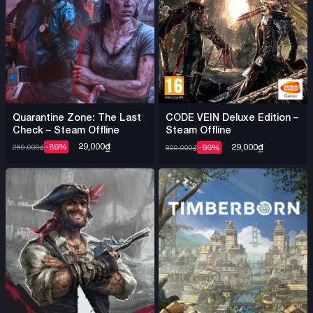
Quarantine Zone: The Last
CODE VEIN Deluxe Edition –
Check – Steam Offline
Steam Offline
29,000
₫
29,000
₫
-89%
-96%
260,000
₫
800,000
₫