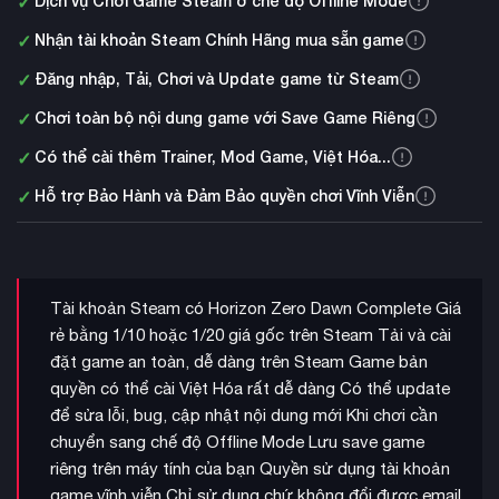
✓
Dịch vụ Chơi Game Steam ở chế độ Offline Mode
✓
Nhận tài khoản Steam Chính Hãng mua sẵn game
✓
Đăng nhập, Tải, Chơi và Update game từ Steam
✓
Chơi toàn bộ nội dung game với Save Game Riêng
✓
Có thể cài thêm Trainer, Mod Game, Việt Hóa...
✓
Hỗ trợ Bảo Hành và Đảm Bảo quyền chơi Vĩnh Viễn
Tài khoản Steam có Horizon Zero Dawn Complete Giá
rẻ bằng 1/10 hoặc 1/20 giá gốc trên Steam Tải và cài
đặt game an toàn, dễ dàng trên Steam Game bản
quyền có thể cài Việt Hóa rất dễ dàng Có thể update
để sửa lỗi, bug, cập nhật nội dung mới Khi chơi cần
chuyển sang chế độ Offline Mode Lưu save game
riêng trên máy tính của bạn Quyền sử dụng tài khoản
game vĩnh viễn Chỉ sử dụng chứ không đổi được email