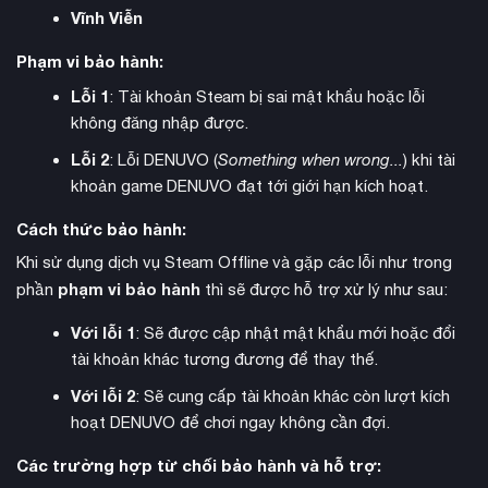
Vĩnh Viễn
Phạm vi bảo hành:
địa hình đa dạng
Thế giới game mở rộng lớn với
từ rừng
rậm nguyên sinh, thảo nguyên bạt ngàn, sa mạc khô cằn cho
Lỗi 1
: Tài khoản Steam bị sai mật khẩu hoặc lỗi
đến núi tuyết lạnh giá. Người chơi có thể tự do khám phá, leo
không đăng nhập được.
trèo các Tallneck để mở khóa bản đồ, săn tìm nhiệm vụ phụ
Lỗi 2
: Lỗi DENUVO (
Something when wrong...
) khi tài
và thu thập các món đồ sưu tầm giá trị.
khoản game DENUVO đạt tới giới hạn kích hoạt.
DLC The Frozen
Điểm nhấn của bản Complete Edition là
Cách thức bảo hành:
Wilds
với khoảng 8 giờ gameplay bổ sung. Người chơi sẽ
Khi sử dụng dịch vụ Steam Offline và gặp các lỗi như trong
khám phá vùng đất băng giá khắc nghiệt, nơi sinh sống của
phạm vi bảo hành
phần
thì sẽ được hỗ trợ xử lý như sau:
bộ tộc Banuk đầy bí ẩn. DLC giới thiệu nhiều kẻ thù mới –
những cỗ máy bị nhiễm virus daemon và trở nên nguy hiểm
Với lỗi 1
: Sẽ được cập nhật mật khẩu mới hoặc đổi
hơn, cùng với đó là các loại vũ khí và trang bị mới tích hợp
tài khoản khác tương đương để thay thế.
sức mạnh nguyên tố băng và lửa.
Với lỗi 2
: Sẽ cung cấp tài khoản khác còn lượt kích
hoạt DENUVO để chơi ngay không cần đợi.
Các trường hợp từ chối bảo hành và hỗ trợ: