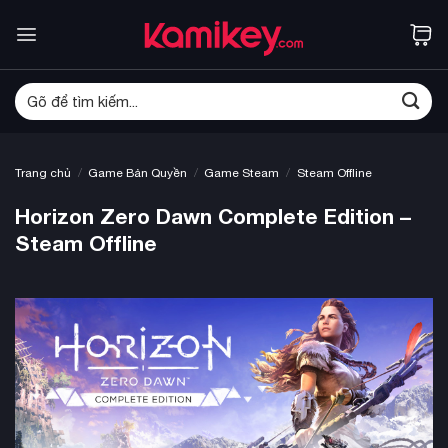
Bỏ
qua
nội
dung
Tìm
kiếm:
/
/
/
Trang chủ
Game Bản Quyền
Game Steam
Steam Offline
Horizon Zero Dawn Complete Edition –
Steam Offline