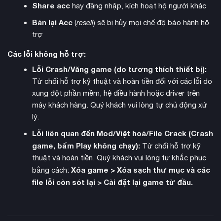
Share acc
hay đăng nhập, kích hoạt hộ người khác
Bán lại Acc
(
resell
) sẽ bị hủy mọi chế độ bảo hành hỗ
trợ
Các lỗi không hỗ trợ:
Lỗi Crash/Văng game (do tương thích thiết bị):
Từ chối hỗ trợ kỹ thuật và hoàn tiền đối với các lỗi do
xung đột phần mềm, hệ điều hành hoặc driver trên
máy khách hàng. Quý khách vui lòng tự chủ động xử
cốt truyện
Về mặt
, game kể về hành trình của Aloy khám
lý.
phá nguồn gốc xuất thân và số phận của nhân loại trong thế
Lỗi liên quan đến Mod/Việt hoá/File Crack (Crash
giới đầy rẫy máy móc. Cô gặp gỡ nhiều bộ tộc khác nhau với
game, bấm Play không chạy):
Từ chối hỗ trợ kỹ
văn hóa và tín ngưỡng riêng biệt, một số tôn thờ máy móc
thuật và hoàn tiền. Quý khách vui lòng tự khắc phục
trong khi số khác lại khiếp sợ chúng. Câu chuyện đan xen
Xóa game > Xóa sạch thư mục và các
bằng cách:
giữa hành trình khám phá bản thân với các chủ đề lớn về sự
file lỗi còn sót lại > Cài đặt lại game từ đầu.
sống còn và sụp đổ môi trường.
đồ họa đẹp mắt
Game sở hữu
, thể hiện xuất sắc sự giao
thoa giữa thiên nhiên hoang dã và công nghệ tiên tiến. Phiên