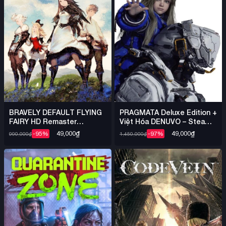
BRAVELY DEFAULT FLYING
PRAGMATA Deluxe Edition +
FAIRY HD Remaster
Việt Hóa DENUVO – Steam
DENUVO – Steam Offline
Offline
49,000
₫
49,000
₫
-95%
-97%
990,000
₫
1,450,000
₫