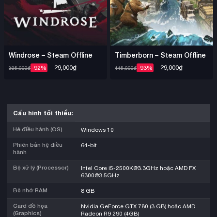
Windrose – Steam Offline
Timberborn – Steam Offline
29,000
₫
29,000
₫
-92%
-93%
385,000
₫
445,000
₫
Cấu hình tối thiểu:
Hệ điều hành (OS)
Windows 10
Phiên bản hệ điều
64-bit
hành
Bộ xử lý (Processor)
Intel Core i5-2500K@3.3GHz hoặc AMD FX
6300@3.5GHz
Bộ nhớ RAM
8 GB
Card đồ họa
Nvidia GeForce GTX 780 (3 GB) hoặc AMD
(Graphics)
Radeon R9 290 (4GB)