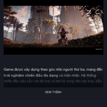
Game được xây dựng theo góc nhìn người thứ ba, mang đến
trải nghiệm chiến đấu đa dạng
và mãn nhãn. Hệ thống
chiến đầu sâu sắc với đủ loại vũ khí từ cung tên các loại, bẫy
rập, cho đến vũ khí cận chiến. Aloy có thể tận dụng điểm yếu
XEM THÊM
của kẻ thù bằng cách nhắm vào các bộ phận như bình nhiên
liệu, lớp giáp hay các bộ phận trọng yếu để gây sát thương
tối đa.