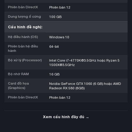
Phiên bản DirectX
Phiên bản 12
Dung lượng ổ cứng
100 GB
Cấu hình đề nghị:
Hệ điều hành (OS)
Windows 10
Phiên bản hệ điều
64-bit
hành
Bộ xử lý (Processor)
Intel Core i7-4770K@3.5GHz hoặc Ryzen 5
1500X@3.5GHz
Bộ nhớ RAM
16 GB
Card đồ họa
Nvidia GeForce GTX 1060 (6 GB) hoặc AMD
(Graphics)
Radeon RX 580 (8GB)
Phiên bản DirectX
Phiên bản 12
Xem cấu hình đầy đủ →