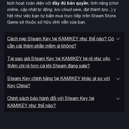
đầy đủ bản quyền
kích hoạt toàn diện với
, tính năng (
chơi
online, cập nhật tự động, lưu cloud save, đạt thành tựu...
) y
hệt như việc bạn tự bấm mua trực tiếp trên Steam Store.
Game sẽ thuộc sở hữu vĩnh viễn của bạn.
Cách nạp Steam Key tại KAMIKEY như thế nào? Có
cần cài thêm phần mềm gì không?
Tại sao giá Steam Key tại KAMIKEY lại rẻ như vậy,
thậm chí rẻ hơn cả khi Steam đang sale?
Steam Key chính hãng tại KAMIKEY khác gì so với
không được phát
Key China?
Đây là game độc quyền PlayStation và
hành chính thức tại Việt Nam
trên Steam Store do chính
Chính sách bảo hành đối với Steam Key tại
mua Steam Key
sách vùng miền của Sony. Tuy nhiên, việc
KAMIKEY như thế nào?
Horizon Zero Dawn Remastered
là giải pháp tối ưu cho
game thủ Việt Nam. Steam Key có thể được nạp vào tài
khoản Steam Việt Nam mà không cần bật VPN hay có bất kỳ
hạn chế nào, cho phép bạn chơi thoải mái như tự mua game.