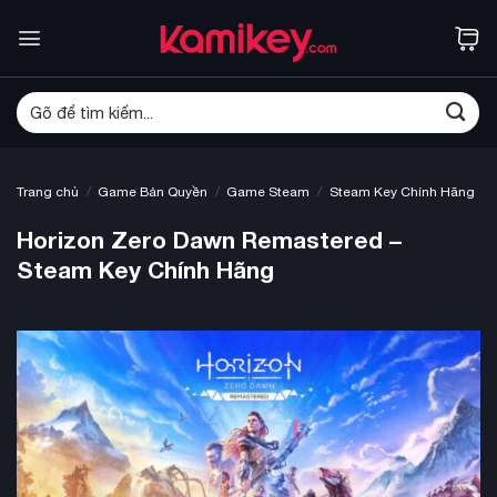
Bỏ
qua
nội
dung
Tìm
kiếm:
/
/
/
Trang chủ
Game Bản Quyền
Game Steam
Steam Key Chính Hãng
Horizon Zero Dawn Remastered –
Steam Key Chính Hãng