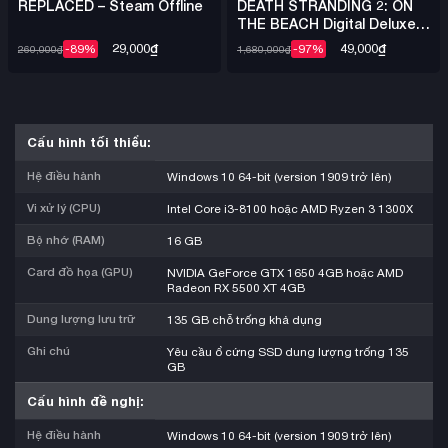
REPLACED – Steam Offline
DEATH STRANDING 2: ON
THE BEACH Digital Deluxe +
Việt Hóa – Steam Offline
29,000
₫
49,000
₫
-89%
-97%
260,000
₫
1,680,000
₫
Cấu hình tối thiểu:
Hệ điều hành
Windows 10 64-bit (version 1909 trở lên)
Vi xử lý (CPU)
Intel Core i3-8100 hoặc AMD Ryzen 3 1300X
Bộ nhớ (RAM)
16 GB
Card đồ họa (GPU)
NVIDIA GeForce GTX 1650 4GB hoặc AMD
Radeon RX 5500 XT 4GB
Dung lượng lưu trữ
135 GB chỗ trống khả dụng
Ghi chú
Yêu cầu ổ cứng SSD dung lượng trống 135
GB
Cấu hình đề nghị:
Hệ điều hành
Windows 10 64-bit (version 1909 trở lên)