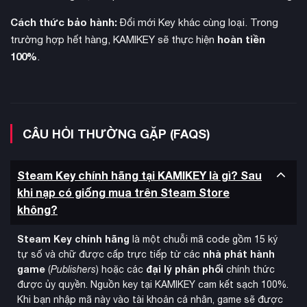
Cách thức bảo hành:
Đổi mới Key khác cùng loại. Trong
hoàn tiền
trường hợp hết hàng, KAMIKEY sẽ thực hiện
100%
.
CÂU HỎI THƯỜNG GẶP (FAQS)
Steam Key chính hãng tại KAMIKEY là gì? Sau
khi nạp có giống mua trên Steam Store
không?
Phiên bản này bao gồm
bản mở rộng The Frozen Wilds –
một vùng đất băng giá rộng lớn với các kỹ năng, vũ khí và
Steam Key chính hãng
là một chuỗi mã code gồm 15 ký
máy móc mới. Game được phát triển bởi Guerrilla Games và
nhà phát hành
tự số và chữ được cấp trực tiếp từ các
được khen ngợi vì câu chuyện hấp dẫn do John Gonzalez –
game
đại lý phân phối
(
Publishers
) hoặc các
chính thức
được ủy quyền. Nguồn key tại KAMIKEY cam kết sạch 100%.
tác giả Fallout: New Vegas viết kịch bản.
Khi bạn nhập mã này vào tài khoản cá nhân, game sẽ được