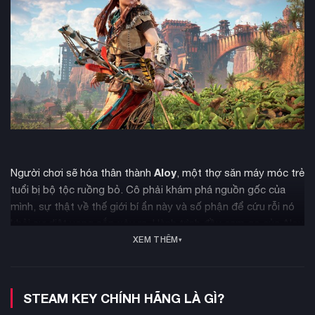
Aloy
Người chơi sẽ hóa thân thành
, một thợ săn máy móc trẻ
tuổi bị bộ tộc ruồng bỏ. Cô phải khám phá nguồn gốc của
mình, sự thật về thế giới bí ẩn này và số phận để cứu rỗi nó
khỏi sự diệt vong sắp xảy ra. Hành trình đầy cam go của Aloy
XEM THÊM
sẽ đưa cô đến gặp những bộ lạc độc đáo, khu định cư sôi
động cùng các nhân vật và bạn đồng hành thú vị.
STEAM KEY CHÍNH HÃNG LÀ GÌ?