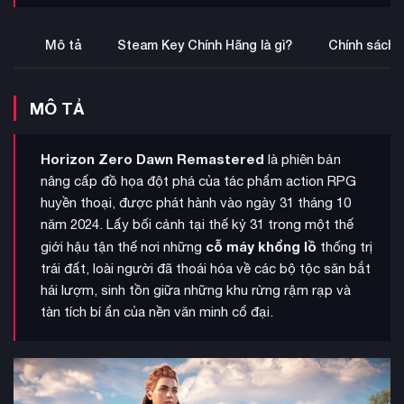
Mô tả
Steam Key Chính Hãng là gì?
Chính sách 
MÔ TẢ
Horizon Zero Dawn Remastered
là phiên bản
nâng cấp đồ họa đột phá của tác phẩm action RPG
huyền thoại, được phát hành vào ngày 31 tháng 10
năm 2024. Lấy bối cảnh tại thế kỷ 31 trong một thế
cỗ máy khổng lồ
giới hậu tận thế nơi những
thống trị
trái đất, loài người đã thoái hóa về các bộ tộc săn bắt
hái lượm, sinh tồn giữa những khu rừng rậm rạp và
tàn tích bí ẩn của nền văn minh cổ đại.