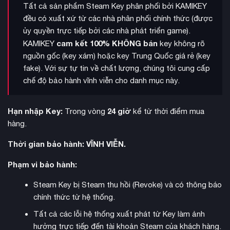
Tất cả sản phẩm Steam Key phân phối bởi KAMIKEY
đều có xuất xứ từ các nhà phân phối chính thức (được
ủy quyền trực tiếp bởi các nhà phát triển game).
cam kết 100% KHÔNG bán
KAMIKEY
key không rõ
nguồn gốc (key xám) hoặc key Trung Quốc giá rẻ (key
fake). Với sự tự tin về chất lượng, chúng tôi cung cấp
chế độ bảo hành vĩnh viễn cho danh mục này.
Hạn nhập Key:
24 giờ
Trong vòng
kể từ thời điểm mua
hàng.
Thế giới mở rộng lớn này ẩn chứa vô số hiểm nguy với những
Thời gian bảo hành: VĨNH VIỄN.
cỗ máy đáng kinh ngạc
bị tha hóa bởi lực lượng bí ẩn.
Phạm vi bảo hành:
Trong chiến đấu, người chơi sẽ tung ra các đòn tấn công
chiến thuật tàn khốc, vận dụng kho vũ khí đa dạng bao gồm
Steam Key bị Steam thu hồi (Revoke) và có thông báo
cung tên với nhiều loại mũi tên khác nhau, giáo cận chiến, bẫy
chính thức từ hệ thống.
dây thép để chống lại những kẻ thù đáng sợ. Bản
Remastered cũng hỗ trợ đầy đủ tay cầm DualSense với chức
Tất cả các lỗi hệ thống xuất phát từ Key làm ảnh
năng cò điều khiển thích ứng và phản hồi rung.
hưởng trực tiếp đến tài khoản Steam của khách hàng.