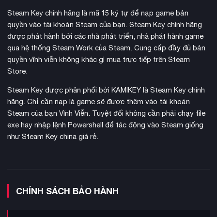
Steam Key chính hãng là mã 15 ký tự để nạp game bản
quyền vào tài khoản Steam của bạn. Steam Key chính hãng
được phát hành bởi các nhà phát triển, nhà phát hành game
qua hệ thống Steam Work của Steam. Cung cấp đầy đủ bản
quyền vĩnh viễn không khác gì mua trực tiếp trên Steam
Store.
Steam Key được phân phối bởi KAMIKEY là Steam Key chính
hãng. Chỉ cần nạp là game sẽ được thêm vào tài khoản
Steam của bạn Vĩnh Viễn. Tuyệt đối không cần phải chạy file
độ chân thực cao hơn
Bản Remastered mang đến
với đồ
exe hay nhập lệnh Powershell để tác động vào Steam giống
họa được cải tiến tuyệt đẹp, hỗ trợ độ phân giải Ultrawide
như Steam Key china giá rẻ.
21:9 và Super Ultrawide 32:9, cùng khả năng hỗ trợ ba màn
hình đến 48:9. Game tích hợp các công nghệ tiên tiến như
NVIDIA DLSS 3 với tăng cường khung hình, NVIDIA DLAA và
giảm độ trễ NVIDIA Reflex, đồng thời hỗ trợ AMD FSR 3.1 và
Intel XeSS.
CHÍNH SÁCH BẢO HÀNH