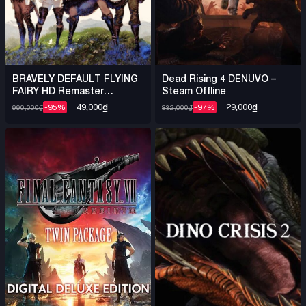
BRAVELY DEFAULT FLYING
Dead Rising 4 DENUVO –
FAIRY HD Remaster
Steam Offline
DENUVO – Steam Offline
49,000
₫
29,000
₫
-95%
-97%
990,000
₫
832,000
₫