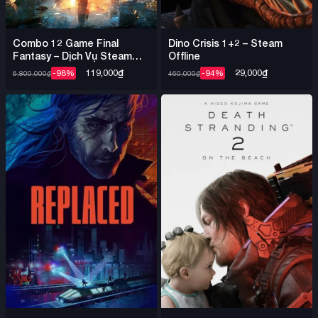
Combo 12 Game Final
Dino Crisis 1+2 – Steam
Fantasy – Dịch Vụ Steam
Offline
Offline Nhiều Game
119,000
₫
29,000
₫
-98%
-94%
6,800,000
₫
460,000
₫