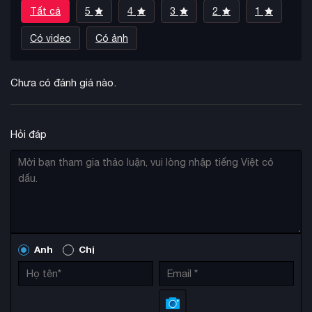
Tất cả
5
4
3
2
1
trình sử dụng.
Có video
Có ảnh
Chưa có đánh giá nào.
Hỏi đáp
Game gốc đã bán được hơn 24.3 triệu bản và giành được
Anh
Chị
nhiều giải thưởng danh giá. Với thời lượng chơi lên đến 60+
giờ bao gồm cả DLC, Horizon Zero Dawn Remastered mang
đến trải nghiệm RPG hành động hoàn hảo với đồ họa đỉnh
cao và gameplay độc đáo không thể bỏ qua.