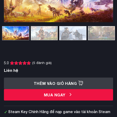
(
5
đánh giá)
5.0
5.0
5
trên 5
Liên hệ
dựa trên
đánh giá
THÊM VÀO GIỎ HÀNG
MUA NGAY
✓
Steam Key Chính Hãng để nạp game vào tài khoản Steam