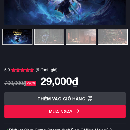
(
5
đánh giá)
5.0
5.0
5
trên 5
29,000
₫
dựa trên
700,000
₫
-96%
đánh giá
THÊM VÀO GIỎ HÀNG
MUA NGAY