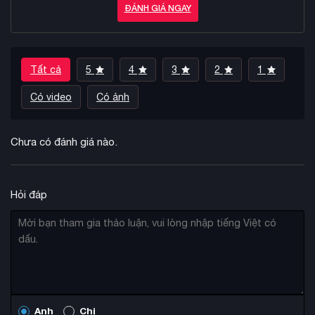
ĐÁNH GIÁ NGAY
Tất cả
5
4
3
2
1
Có video
Có ảnh
Chưa có đánh giá nào.
Hỏi đáp
Anh
Chị