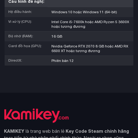
Cấu hình đề nghị:
Hệ điều hành:
Windows 10 hoặc Windows 11 (64-bit)
Vi xử lý (CPU):
Intel Core i5-7600k hoặc AMD Ryzen 5 3600X
hoặc tương đương
Bộ nhớ (RAM):
16 GB
Card đồ họa (GPU):
Nvidia Geforce RTX 2070 8 GB hoặc AMD RX
6600 XT hoặc tương đương
DirectX:
Phiên bản 12
KAMIKEY
Key Code Steam chính hãng
là trang web bán lẻ