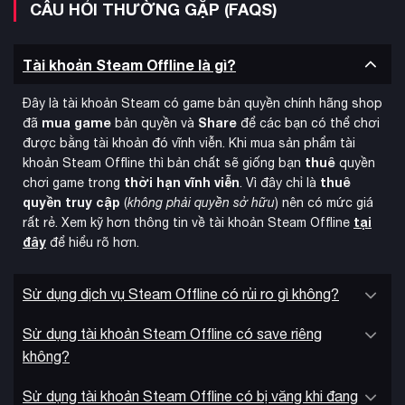
CÂU HỎI THƯỜNG GẶP (FAQS)
Tài khoản Steam Offline là gì?
tài khoản Steam
Những ai muốn sở hữu
với game này có
Đây là tài khoản Steam có game bản quyền chính hãng shop
mua game
Share
tài khoản Steam Offline
tài
đã
bản quyền và
để các bạn có thể chơi
thể tìm hiểu các gói
hoặc
được bằng tài khoản đó vĩnh viễn. Khi mua sản phẩm tài
khoản Steam có game
Mandragora: Whispers of the Witch
thuê
khoản Steam Offline thì bản chất sẽ giống bạn
quyền
tài khoản Steam giá rẻ
Tree. Với các lựa chọn
, game thủ
thời hạn vĩnh viễn
thuê
chơi game trong
. Vì đây chỉ là
tài khoản Steam bản quyền
có thể trải nghiệm tác phẩm
quyền truy cập
(
không phải quyền sở hữu
) nên có mức giá
này một cách dễ dàng và tiết kiệm.
tại
rất rẻ. Xem kỹ hơn thông tin về tài khoản Steam Offline
đây
để hiểu rõ hơn.
Sử dụng dịch vụ Steam Offline có rủi ro gì không?
Sử dụng tài khoản Steam Offline có save riêng
không?
Sử dụng tài khoản Steam Offline có bị văng khi đang