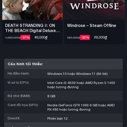
DEATH STRANDING 2: ON
Windrose – Steam Offline
THE BEACH Digital Deluxe +
Việt Hóa – Steam Offline
49,000
₫
29,000
₫
-97%
-92%
1,680,000
₫
385,000
₫
Cấu hình tối thiểu:
Hệ điều hành:
Windows 10 hoặc Windows 11 (64-bit)
Vi xử lý (CPU):
Intel Core i5-6500 hoặc AMD Ryzen 5 1400
hoặc tương đương
Bộ nhớ (RAM):
8 GB
Card đồ họa (GPU):
Nvidia GeForce GTX 1060 6 GB hoặc AMD
RX 480 hoặc tương đương
DirectX:
Phiên bản 12