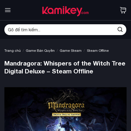
Bỏ
qua
nội
dung
Tìm
kiếm:
/
/
/
Trang chủ
Game Bản Quyền
Game Steam
Steam Offline
Mandragora: Whispers of the Witch Tree
Digital Deluxe – Steam Offline