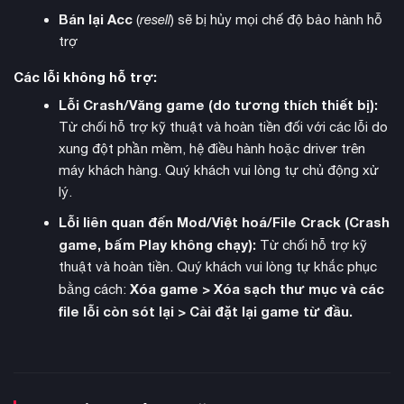
Bán lại Acc
(
resell
) sẽ bị hủy mọi chế độ bảo hành hỗ
trợ
Các lỗi không hỗ trợ:
kỹ năng timing
Combat system trong Mandragora yêu cầu
Lỗi Crash/Văng game (do tương thích thiết bị):
chính xác với các thao tác né tránh, đỡ đòn và phản đòn.
Từ chối hỗ trợ kỹ thuật và hoàn tiền đối với các lỗi do
Game hỗ trợ tùy chỉnh độ khó cho người chơi mới, trong khi
xung đột phần mềm, hệ điều hành hoặc driver trên
vẫn duy trì độ thử thách cao cho các fan của dòng game
máy khách hàng. Quý khách vui lòng tự chủ động xử
Soulslike. Hệ thống Equip Load ảnh hưởng đến tốc độ di
lý.
chuyển, tạo thêm chiều sâu chiến thuật.
Lỗi liên quan đến Mod/Việt hoá/File Crack (Crash
game, bấm Play không chạy):
Từ chối hỗ trợ kỹ
thuật và hoàn tiền. Quý khách vui lòng tự khắc phục
Xóa game > Xóa sạch thư mục và các
bằng cách:
file lỗi còn sót lại > Cài đặt lại game từ đầu.