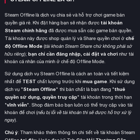
Steam Offline là dịch vụ chia sẻ và hỗ trợ chơi game bản
tài khoản
quyền giá rẻ. Khi đặt hàng bạn sẽ nhận được
Steam chính hãng
đã được mua sẵn các game bản quyền.
chế
Tài khoản này được shop quản lý và Share quyền chơi ở
Witch Lantern
Điểm đặc biệt của game là hệ thống
huyền
độ Offline Mode
(
tài khoản Steam Share chứ không phải sở
thoại, cho phép người chơi xuyên qua các vết nứt thực tại để
bạn chỉ cần đăng nhập, cài đặt và chơi
hữu riêng
);
như tài
khám phá vùng đất Entropy đen tối. Trong những khu vực
khoản cá nhân của mình ở chế độ Offline Mode.
này, đèn lồng sẽ dần mất năng lượng, tạo ra thử thách về
Entropic Essence
thời gian và chiến thuật khi thu thập
để
Sử dụng dịch vụ Steam Offline là cách an toàn và tiết kiệm
nâng cấp kỹ năng.
TEST
mua game
nhất để
chất lượng trước khi
. Khi sử dụng
Steam Offline
thuê
dịch vụ "
" thì bản chất là bạn đang "
quyền sử dụng, quyền truy cập
" tài khoản trong thời hạn
vĩnh viễn
"
". Shop đảm bảo bạn luôn có thể truy cập vào tài
khoản để chơi (
nếu bị lỗi về tài khoản thì sẽ được hỗ trợ xử lý
ngay
).
Chú ý
: Tham khảo thêm thông tin chi tiết về tài khoản Steam
tại đây
Câu Hỏi Thường Gặp