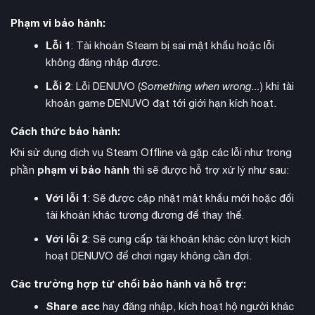
Phạm vi bảo hành:
Lỗi 1
: Tài khoản Steam bị sai mật khẩu hoặc lỗi
không đăng nhập được.
Lỗi 2
: Lỗi DENUVO (
Something when wrong...
) khi tài
60 nhiệm vụ
Với hơn
và 75 địa điểm độc đáo, game cung cấp
khoản game DENUVO đạt tới giới hạn kích hoạt.
khoảng 40 giờ nội dung chính với nhiều kết thúc khác nhau.
Hệ thống craft cho phép tạo ra hàng trăm vũ khí và trang bị,
Cách thức bảo hành:
trong khi các Artisan Vendor tại Witch Tree sẽ hỗ trợ nâng
Khi sử dụng dịch vụ Steam Offline và gặp các lỗi như trong
cấp thiết bị và pha chế các vật phẩm hữu ích.
phạm vi bảo hành
phần
thì sẽ được hỗ trợ xử lý như sau:
Với lỗi 1
: Sẽ được cập nhật mật khẩu mới hoặc đổi
tài khoản khác tương đương để thay thế.
Với lỗi 2
: Sẽ cung cấp tài khoản khác còn lượt kích
hoạt DENUVO để chơi ngay không cần đợi.
Các trường hợp từ chối bảo hành và hỗ trợ:
Share acc
hay đăng nhập, kích hoạt hộ người khác