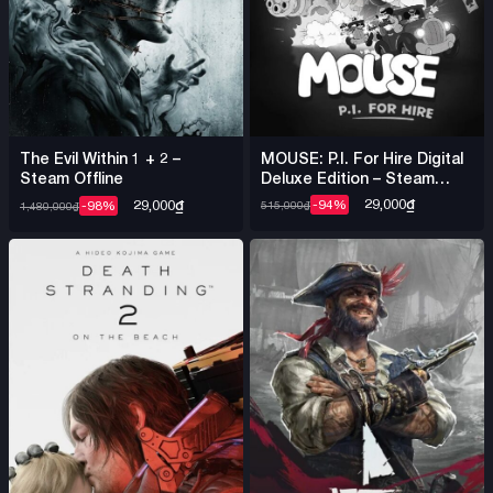
MOUSE: P.I. For Hire Digital
The Evil Within 1 + 2 –
Deluxe Edition – Steam
Steam Offline
Offline
29,000
₫
29,000
₫
-94%
-98%
515,000
₫
1,480,000
₫