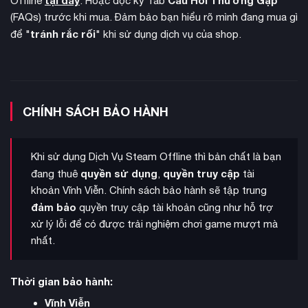
Offline
. Hoặc đọc kỹ Tab
(FAQs) trước khi mua. Đảm bảo bạn hiểu rõ mình đang mua gì
tránh rắc rối
để "
" khi sử dụng dịch vụ của shop.
Game được phát triển bởi Primal Game Studio với cảm hứng
từ văn hóa dân gian Ireland, mang đến một thế giới giả tưởng
CHÍNH SÁCH BẢO HÀNH
phong cách nghệ thuật
tuyệt đẹp với
như tranh vẽ và nhạc
nền đầy cảm hứng từ Christos Antoniou và FILMharmonic
Khi sử dụng Dịch Vụ Steam Offline thì bản chất là bạn
Orchestra Prague. Câu chuyện được viết bởi Brian Mitsoda,
quyền sử dụng
quyền truy cập
đang thuê
,
tài
tác giả của Vampire: The Masquerade – Bloodlines.
khoản Vĩnh Viễn. Chính sách bảo hành sẽ tập trung
đảm bảo
quyền truy cập tài khoản cũng như hỗ trợ
xử lý lỗi để có được trải nghiệm chơi game mượt mà
nhất.
Thời gian bảo hành:
Vĩnh Viễn