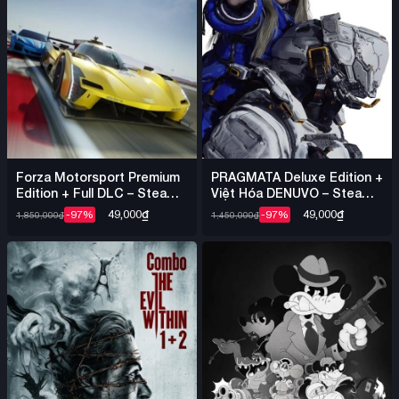
Forza Motorsport Premium
PRAGMATA Deluxe Edition +
Edition + Full DLC – Steam
Việt Hóa DENUVO – Steam
Offline
Offline
49,000
₫
49,000
₫
-97%
-97%
1,850,000
₫
1,450,000
₫