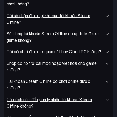
chơi không?
Tôi sẽ nhận được gì khi mua tài khoản Steam
Offline?
Game hiện có sẵn trên PC (Steam, Epic Games), PlayStation
Sử dụng tài khoản Steam Offline có update được
5, Xbox Series X|S và Nintendo Switch, với hỗ trợ tiếng Anh
game không?
đầy đủ cùng phụ đề nhiều ngôn ngữ. Phiên bản Digital Deluxe
bao gồm thêm Digital Artbook, Soundtrack gốc, các pet
Tôi có chơi được ở quán nét hay Cloud PC không?
follower và transmog set độc quyền.
Shop có hỗ trợ cài mod hoặc việt hoá cho game
không?
Tài khoản Steam Offline có chơi online được
không?
Có cách nào để quản lý nhiều tài khoản Steam
Offline không?