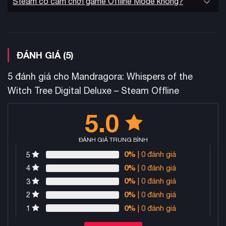
Steam có cấm chơi game Offline Mode không?
New Game Plus
Với
mode, người chơi có thể khởi đầu lại
ĐÁNH GIÁ (5)
với nhân vật mạnh hơn và thử thách mới. Community đánh
giá game ở mức Mixed trên Steam với 65% đánh giá tích
5 đánh giá cho
Mandragora: Whispers of the
cực, chủ yếu khen ngợi đồ họa tuyệt đẹp và gameplay sâu
Witch Tree Digital Deluxe – Steam Offline
sắc, nhưng cũng chỉ ra một số thử thách khó khăn trong các
khu vực Entropy platforming.
5.0
ĐÁNH GIÁ TRUNG BÌNH
0%
| 0 đánh giá
5
0%
| 0 đánh giá
4
0%
| 0 đánh giá
3
0%
| 0 đánh giá
2
0%
| 0 đánh giá
1