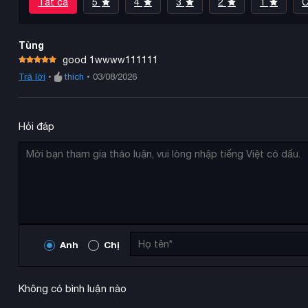
Tất cả
5
4
3
2
1
C
Tùng
good 1wwww111111
Được xếp
Trả lời
•
thích
•
03/08/2026
5
hạng
5
sao
Hỏi đáp
Anh
Chị
Không có bình luận nào