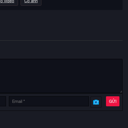
ó video
Có ảnh
GỬI