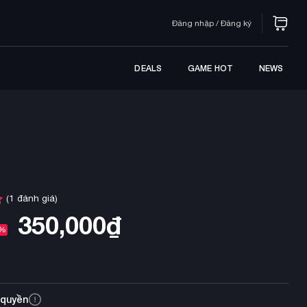
Đăng nhập / Đăng ký
DEALS
GAME HOT
NEWS
(
1
đánh giá)
350,000
₫
8%
 quyền