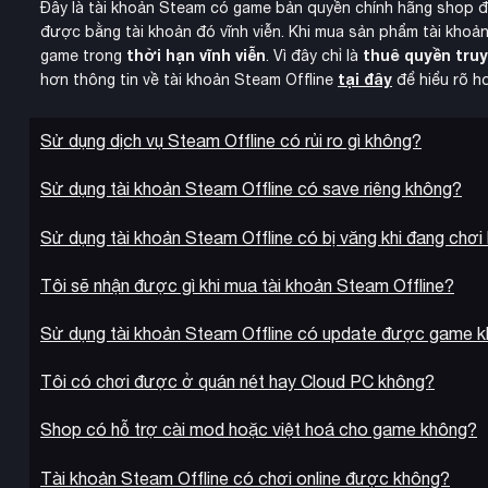
Đây là tài khoản Steam có game bản quyền chính hãng shop 
Đăng nhập được ngay cả khi server đầy
được bằng tài khoản đó vĩnh viễn. Khi mua sản phẩm tài khoản
thời hạn vĩnh viễn
thuê quyền tru
game trong
. Vì đây chỉ là
Không bị giới hạn tính năng như tài khoản free
tại đây
hơn thông tin về tài khoản Steam Offline
để hiểu rõ h
Mod & Modpack Không Giới Hạn
Sử dụng dịch vụ Steam Offline có rủi ro gì không?
Bạn có thể tự do cài đặt và chơi mọi loại mod, modpack nổi
CurseForge Client để quản lý modpack dễ dàng, cũng như t
Sử dụng tài khoản Steam Offline có save riêng không?
Skyblock.
Sử dụng tài khoản Steam Offline có bị văng khi đang chơi
Quy Trình Đơn Giản & Nhanh Chóng
Tôi sẽ nhận được gì khi mua tài khoản Steam Offline?
giao tài khoản tự động tro
Sau khi thanh toán, hệ thống sẽ
Sử dụng tài khoản Steam Offline có update được game 
Bạn nhận được:
Tôi có chơi được ở quán nét hay Cloud PC không?
Tài khoản Microsoft (email đăng nhập)
Mật khẩu
Shop có hỗ trợ cài mod hoặc việt hoá cho game không?
Hướng dẫn chi tiết bằng tiếng Việt
Tài khoản Steam Offline có chơi online được không?