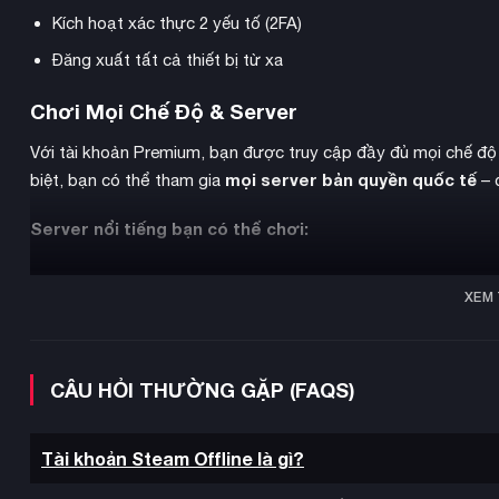
Kích hoạt xác thực 2 yếu tố (2FA)
Đăng xuất tất cả thiết bị từ xa
Chơi Mọi Chế Độ & Server
Với tài khoản Premium, bạn được truy cập đầy đủ mọi chế độ 
mọi server bản quyền quốc tế
biệt, bạn có thể tham gia
– 
Server nổi tiếng bạn có thể chơi:
Hypixel
– Server lớn nhất với minigames đa dạng
XEM
Mineplex
– Cộng đồng hàng triệu người chơi
CubeCraft
– PvP và minigames chất lượng cao
CÂU HỎI THƯỜNG GẶP (FAQS)
Pokemon Server
– Bắt Pokemon trong thế giới Minecraf
Đặc quyền Premium khi chơi server:
Tài khoản Steam Offline là gì?
Vào server không phải chờ đợi (không có dòng chữ “Thử lại