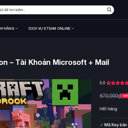
m
ếm:
NH HÃNG
DỊCH VỤ STEAM ONLINE
on – Tài Khoản Microsoft + Mail
5.0
5.0
1
trên 5
dựa trên
670,000
₫
-4
đánh giá
Hết hàng
✓
Mã Key bản