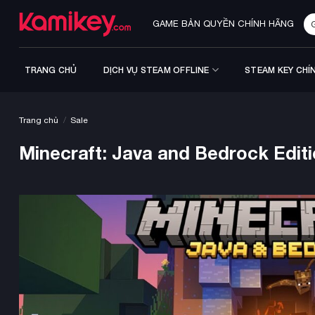
Bỏ
Tì
qua
GAME BẢN QUYỀN CHÍNH HÃNG
ki
nội
dung
TRANG CHỦ
DỊCH VỤ STEAM OFFLINE
STEAM KEY CHÍ
/
Trang chủ
Sale
Minecraft: Java and Bedrock Editi