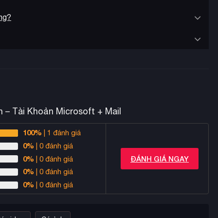
ông?
n – Tài Khoản Microsoft + Mail
100%
| 1 đánh giá
0%
| 0 đánh giá
0%
ĐÁNH GIÁ NGAY
| 0 đánh giá
0%
| 0 đánh giá
0%
| 0 đánh giá