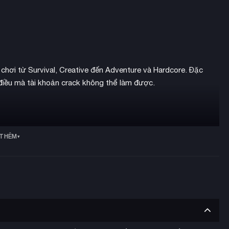
chơi từ Survival, Creative đến Adventure và Hardcore. Đặc
điều mà tài khoản crack không thể làm được.
 THÊM
t
 sau 3 giây”)