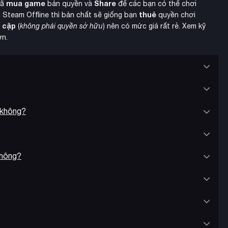
mua game
Share
đã
bản quyền và
để các bạn có thể chơi
thuê
 Steam Offline thì bản chất sẽ giống bạn
quyền chơi
y cập
(
không phải quyền sở hữu
) nên có mức giá rất rẻ. Xem kỹ
ơn.
 tiếng như RLCraft, SkyFactory, Feed The Beast… Sử dụng
ruy cập các mod độc quyền như MineZ, HungerGames hay
 không?
ng 1 phút
qua email.
không?