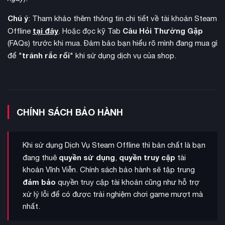
xây dựng thị trấn
Tính năng
là điểm nhấn độc đáo của
OCTOPATH TRAVELER 0. Sau khi quê hương Wishvale bị
Chú ý
: Tham khảo thêm thông tin chi tiết về tài khoản Steam
thiêu rụi, nhiệm vụ của bạn là khôi phục thị trấn bằng cách
tại đây
Câu Hỏi Thường Gặp
Offline
. Hoặc đọc kỹ Tab
xây dựng các công trình như cửa hàng, trang trại, bếp ăn và
(FAQs) trước khi mua. Đảm bảo bạn hiểu rõ mình đang mua gì
nhiều cơ sở khác. Mỗi nhân vật trong đội có thể đóng góp
tránh rắc rối
để "
" khi sử dụng dịch vụ của shop.
vào sự phát triển của thị trấn theo class của họ, như
Merchant giúp quản lý cửa hàng, tạo ra vòng lặp gameplay
chiến đấu và xây dựng
gắn kết chặt chẽ giữa
.
CHÍNH SÁCH BẢO HÀNH
Khi sử dụng Dịch Vụ Steam Offline thì bản chất là bạn
quyền sử dụng
quyền truy cập
đang thuê
,
tài
khoản Vĩnh Viễn. Chính sách bảo hành sẽ tập trung
đảm bảo
quyền truy cập tài khoản cũng như hỗ trợ
xử lý lỗi để có được trải nghiệm chơi game mượt mà
nhất.