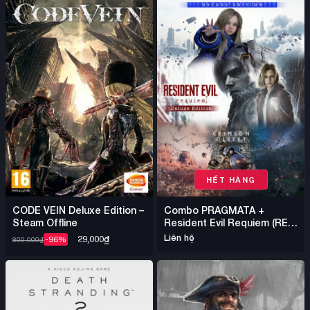
HẾT HÀNG
CODE VEIN Deluxe Edition –
Combo PRAGMATA +
Steam Offline
Resident Evil Requiem (RE9)
+ Crimson Desert – Steam
Liên hệ
29,000
₫
-96%
800,000
₫
Offline Nhiều Game