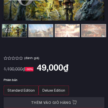
(đánh giá)
Được
49,000
₫
xếp
1,190,000
₫
-96%
hạng
0.0
5
Phiên bản
sao
Standard Edition
Deluxe Edition
THÊM VÀO GIỎ HÀNG