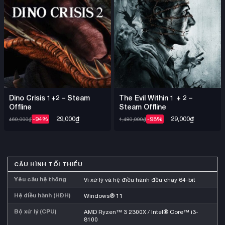
Dino Crisis 1+2 – Steam
The Evil Within 1 + 2 –
Offline
Steam Offline
29,000
₫
29,000
₫
-94%
-98%
460,000
₫
1,480,000
₫
CẤU HÌNH TỐI THIỂU
Yêu cầu hệ thống
Vi xử lý và hệ điều hành đều chạy 64-bit
Hệ điều hành (HĐH)
Windows® 11
Bộ xử lý (CPU)
AMD Ryzen™ 3 2300X / Intel® Core™ i3-
8100