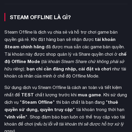
thành nhóm tối đa 8 nhân vật trong mỗi trận chiến. Đội hình
được chia thành hàng trước tấn công và hàng sau phòng thủ,
tự do hoán đổi vị trí
cho phép bạn
giữa các thành viên
STEAM OFFLINE LÀ GÌ?
trong lúc chiến đấu. Hệ thống kỹ năng hành động mới cho
phép các nhân vật học kỹ năng và truyền lại cho đồng đội,
Steam Offline là dịch vụ chia sẻ và hỗ trợ chơi game bản
tạo nên khả năng tùy biến chiến thuật đa dạng.
tài khoản
quyền giá rẻ. Khi đặt hàng bạn sẽ nhận được
Steam chính hãng
đã được mua sẵn các game bản quyền.
chế
Tài khoản này được shop quản lý và Share quyền chơi ở
độ Offline Mode
(
tài khoản Steam Share chứ không phải sở
bạn chỉ cần đăng nhập, cài đặt và chơi
hữu riêng
);
như tài
khoản cá nhân của mình ở chế độ Offline Mode.
Sử dụng dịch vụ Steam Offline là cách an toàn và tiết kiệm
TEST
mua game
nhất để
chất lượng trước khi
. Khi sử dụng
Steam Offline
thuê
dịch vụ "
" thì bản chất là bạn đang "
quyền sử dụng, quyền truy cập
" tài khoản trong thời hạn
vĩnh viễn
"
". Shop đảm bảo bạn luôn có thể truy cập vào tài
khoản để chơi (
nếu bị lỗi về tài khoản thì sẽ được hỗ trợ xử lý
ngay
).