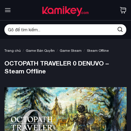
Bỏ
qua
nội
dung
Tìm
kiếm:
/
/
/
Trang chủ
Game Bản Quyền
Game Steam
Steam Offline
OCTOPATH TRAVELER 0 DENUVO –
Steam Offline