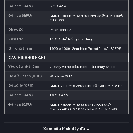
Bộ nhớ (RAM)
8 GB RAM
Đồ họa (GPU)
AMD Radeon™ RX 470 / NVIDIA® GeForce®
GTX 960
DirectX
Phiên bản 12
Lưu trữ
10 GB chỗ trống khả dụng
Ghi chú thêm
1920 × 1080, Graphics Preset "Low", 30FPS
CẤU HÌNH ĐỀ NGHỊ
Yêu cầu hệ thống
Vi xử lý và hệ điều hành đều chạy 64-bit
Hệ điều hành (HĐH)
Windows® 11
Bộ xử lý (CPU)
AMD Ryzen™ 5 2600 / Intel® Core™ i5-8400
Bộ nhớ (RAM)
16 GB RAM
Đồ họa (GPU)
AMD Radeon™ RX 5600XT / NVIDIA®
GeForce® GTX 1070 / Intel® Arc™ A580
Xem cấu hình đầy đủ →