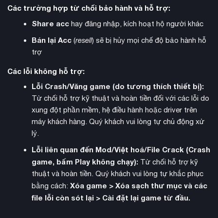
Các trường hợp từ chối bảo hành và hỗ trợ:
Share acc
hay đăng nhập, kích hoạt hộ người khác
Bán lại Acc
(
resell
) sẽ bị hủy mọi chế độ bảo hành hỗ
Câu chuyện bắt đầu tại Wishvale trong ngày lễ Day of
trợ
Reverence thường niên, khi thị trấn bất ngờ bị tấn công và
Các lỗi không hỗ trợ:
thiêu rụi bởi ba phản diện chính: Herminia – phù thủy tham
lam, Tytos – anh hùng bạo ngược, và Auguste – nhà viết kịch
Lỗi Crash/Văng game (do tương thích thiết bị):
phục hồi
điên loạn. Bạn sẽ phải lựa chọn giữa con đường
Từ chối hỗ trợ kỹ thuật và hoàn tiền đối với các lỗi do
hay báo thù
xung đột phần mềm, hệ điều hành hoặc driver trên
, định hình cách tiếp cận câu chuyện theo ý
muốn riêng. Cốt truyện được thiết kế để kéo dài khoảng 100
máy khách hàng. Quý khách vui lòng tự chủ động xử
giờ chỉ với nội dung chính, chưa kể các nhiệm vụ phụ.
lý.
Lỗi liên quan đến Mod/Việt hoá/File Crack (Crash
game, bấm Play không chạy):
Từ chối hỗ trợ kỹ
thuật và hoàn tiền. Quý khách vui lòng tự khắc phục
Xóa game > Xóa sạch thư mục và các
bằng cách:
file lỗi còn sót lại > Cài đặt lại game từ đầu.