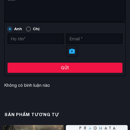
Chọn phương thức thanh toán phù hợp và hoàn tất đơn
hàng
Nhận ngay thông tin tài khoản Steam (tên đăng nhập và
mật khẩu) kèm hướng dẫn chi tiết qua email
Anh
Chị
Đăng nhập vào Steam, tải game về máy và bắt đầu chơi
ngay
Cam kết từ KAMIKEY:
Tài khoản Steam Offline chính hãng, an toàn tuyệt đối
GỬI
Không cần cài đặt thêm bất kỳ phần mềm bên thứ ba nào
Không có bình luận nào
Bảo mật thông tin cá nhân tối đa
Hỗ trợ kỹ thuật tận tình, giải đáp mọi thắc mắc
Phương thức chơi game bản quyền an toàn và tiết kiệm
nhất hiện nay
SẢN PHẨM TƯƠNG TỰ