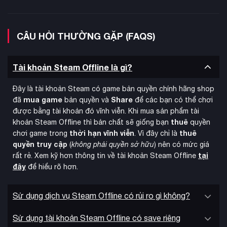
CÂU HỎI THƯỜNG GẶP (FAQS)
Tài khoản Steam Offline là gì?
HD-2D đặc trưng
Game giữ nguyên phong cách đồ họa
, kết
Đây là tài khoản Steam có game bản quyền chính hãng shop
hợp nghệ thuật pixel cổ điển với đồ họa 3D hiện đại, được
mua game
Share
đã
bản quyền và
để các bạn có thể chơi
nâng cấp với độ phân giải texture cao hơn, hệ thống ánh
được bằng tài khoản đó vĩnh viễn. Khi mua sản phẩm tài
sáng cải tiến và hiệu ứng hạt được làm lại. Nhạc nền do
thuê
khoản Steam Offline thì bản chất sẽ giống bạn
quyền
Yasunori Nishiki sáng tác tiếp tục mang đến những giai điệu
thời hạn vĩnh viễn
thuê
chơi game trong
. Vì đây chỉ là
đặc sắc, kết hợp cả nhạc mới và tuyển chọn từ các phần
quyền truy cập
(
không phải quyền sở hữu
) nên có mức giá
trước của series.
tại
rất rẻ. Xem kỹ hơn thông tin về tài khoản Steam Offline
đây
để hiểu rõ hơn.
Sử dụng dịch vụ Steam Offline có rủi ro gì không?
Sử dụng tài khoản Steam Offline có save riêng