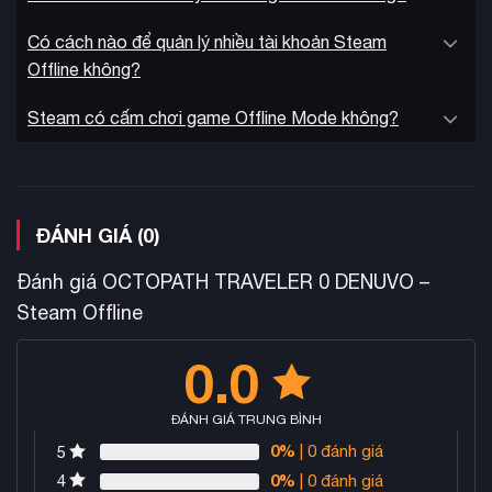
Có cách nào để quản lý nhiều tài khoản Steam
Offline không?
Steam có cấm chơi game Offline Mode không?
ĐÁNH GIÁ (0)
Đánh giá OCTOPATH TRAVELER 0 DENUVO –
Tại sao nên chọn tài khoản Steam Offline tại KAMIKEY?
Steam Offline
Tiết kiệm tối đa
: Giá rẻ hơn 90% so với giá gốc trên
0.0
Steam, giúp bạn trải nghiệm OCTOPATH TRAVELER 0 với
mức chi phí cực kỳ hợp lý.
ĐÁNH GIÁ TRUNG BÌNH
Chơi ngay lập tức
: Không cần chờ crack – game sử
0%
| 0 đánh giá
5
dụng Denuvo thường rất lâu mới có bản crack hoặc thậm
0%
| 0 đánh giá
4