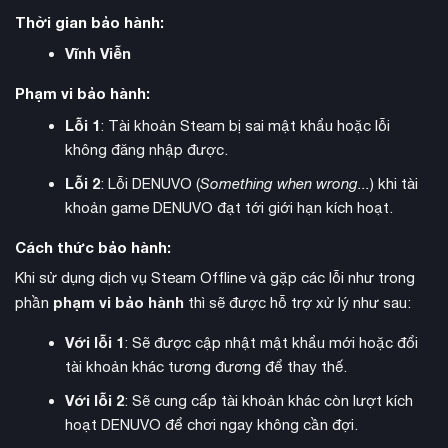
Thời gian bảo hành:
Vĩnh Viễn
Hệ thống Path Actions được mở rộng cho phép bạn tương
tác với NPC theo nhiều cách khác nhau dựa trên giá trị họ coi
Phạm vi bảo hành:
trọng. Những người trọng tài sản sẽ phản ứng với Purchase
Lỗi 1
: Tài khoản Steam bị sai mật khẩu hoặc lỗi
hoặc Hire, người trọng sức mạnh đáp ứng với Contend hoặc
không đăng nhập được.
phản hồi
Impress, còn người coi trọng danh tiếng sẽ
Entreat và Recruit
tùy thuộc vào mức độ ảnh hưởng của
Lỗi 2
: Lỗi DENUVO (
Something when wrong...
) khi tài
bạn. Bạn cũng có thể mời một số NPC chuyển đến sinh sống
khoản game DENUVO đạt tới giới hạn kích hoạt.
tại thị trấn của mình.
Cách thức bảo hành:
Khi sử dụng dịch vụ Steam Offline và gặp các lỗi như trong
phạm vi bảo hành
phần
thì sẽ được hỗ trợ xử lý như sau:
Với lỗi 1
: Sẽ được cập nhật mật khẩu mới hoặc đổi
tài khoản khác tương đương để thay thế.
Với lỗi 2
: Sẽ cung cấp tài khoản khác còn lượt kích
hoạt DENUVO để chơi ngay không cần đợi.