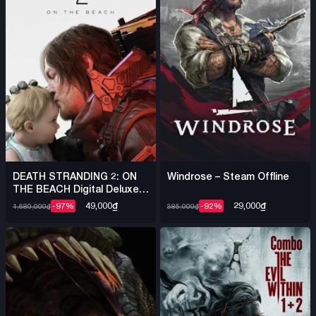
DEATH STRANDING 2: ON
Windrose – Steam Offline
THE BEACH Digital Deluxe +
Việt Hóa – Steam Offline
49,000
₫
29,000
₫
-97%
-92%
1,680,000
₫
385,000
₫