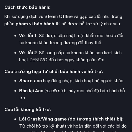
hơn, hay khu chung cư Wood Side Apartments với những câu
Cách thức bảo hành:
đố phức tạp. Biểu tượng Pyramid Head huyền thoại cũng
Khi sử dụng dịch vụ Steam Offline và gặp các lỗi như trong
được thiết kế lại ấn tượng, tạo nên những màn rượt đuổi gay
phạm vi bảo hành
phần
thì sẽ được hỗ trợ xử lý như sau:
cấn.
Với lỗi 1
: Sẽ được cập nhật mật khẩu mới hoặc đổi
tài khoản khác tương đương để thay thế.
Với lỗi 2
: Sẽ cung cấp tài khoản khác còn lượt kích
hoạt DENUVO để chơi ngay không cần đợi.
Các trường hợp từ chối bảo hành và hỗ trợ:
Share acc
hay đăng nhập, kích hoạt hộ người khác
Bán lại Acc
(
resell
) sẽ bị hủy mọi chế độ bảo hành hỗ
trợ
Các lỗi không hỗ trợ:
Lỗi Crash/Văng game (do tương thích thiết bị):
bốn kết thúc khác nhau
Game có
tùy thuộc vào hành động
Từ chối hỗ trợ kỹ thuật và hoàn tiền đối với các lỗi do
và quyết định của người chơi trong suốt hành trình. Mỗi