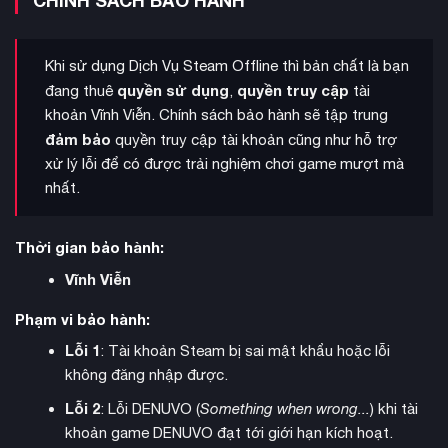
CHÍNH SÁCH BẢO HÀNH
đến shotgun. Các quái vật mang hình dạng méo mó của phụ
nữ trở nên đáng sợ hơn, phản ánh những ám ảnh tâm lý của
James.
Khi sử dụng Dịch Vụ Steam Offline thì bản chất là bạn
quyền sử dụng
quyền truy cập
đang thuê
,
tài
khoản Vĩnh Viễn. Chính sách bảo hành sẽ tập trung
đảm bảo
quyền truy cập tài khoản cũng như hỗ trợ
xử lý lỗi để có được trải nghiệm chơi game mượt mà
nhất.
Thời gian bảo hành:
Vĩnh Viễn
Phạm vi bảo hành:
Lỗi 1
: Tài khoản Steam bị sai mật khẩu hoặc lỗi
không đăng nhập được.
Silent Hill
Bản đồ
được mở rộng với nhiều địa điểm mới
Lỗi 2
: Lỗi DENUVO (
Something when wrong...
) khi tài
trước đây chưa từng xuất hiện. Người chơi có thể khám phá
khoản game DENUVO đạt tới giới hạn kích hoạt.
nhiều tòa nhà bí ẩn, bệnh viện Brookhaven Hospital chi tiết