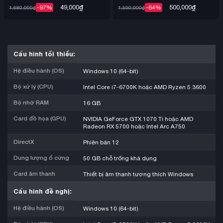
Việt Hóa – Steam Offline
Mail
49,000
₫
500,000
₫
-97%
-64%
1,680,000
₫
1,390,000
₫
Cấu hình tối thiểu:
Hệ điều hành (OS)
Windows 10 (64-bit)
Bộ xử lý (CPU)
Intel Core i7-6700K hoặc AMD Ryzen 5 3600
Bộ nhớ RAM
16 GB
Card đồ họa (GPU)
NVIDIA GeForce GTX 1070 Ti hoặc AMD
Radeon RX 5700 hoặc Intel Arc A750
DirectX
Phiên bản 12
Dung lượng ổ cứng
50 GB chỗ trống khả dụng
Card âm thanh
Thiết bị âm thanh tương thích Windows
Cấu hình đề nghị:
Hệ điều hành (OS)
Windows 10 (64-bit)