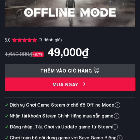
(
3
đánh giá)
5.0
5.0
3
trên 5
49,000
₫
dựa trên
1,650,000
₫
-97%
đánh giá
THÊM VÀO GIỎ HÀNG
MUA NGAY
✓
Dịch vụ Chơi Game Steam ở chế độ Offline Mode
✓
Nhận tài khoản Steam Chính Hãng mua sẵn game
✓
Đăng nhập, Tải, Chơi và Update game từ Steam
✓
Chơi toàn bộ nội dung game với Save Game Riêng