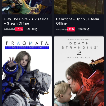
Slay The Spire 2 + Việt Hóa
Bellwright – Dịch Vụ Steam
– Steam Offline
Offline
29,000
₫
29,000
₫
-91%
-92%
312,000
₫
385,000
₫