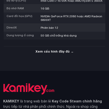
Bộ xử lý (CPU)
Intel Core i7-8700K hoặc AMD Ryzen 5 3600X
Bộ nhớ RAM
16 GB
Card đồ họa (GPU)
NVIDIA GeForce RTX 2080 hoặc AMD Radeon
6800XT
DirectX
Phiên bản 12
Dung lượng ổ cứng
50 GB chỗ trống khả dụng
Xem cấu hình đầy đủ →
KAMIKEY
Key Code Steam chính hãng
là trang web bán lẻ
trực tiếp từ nhà phân phối chính thức. Ngoài ra shop cũng