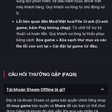
xung đột phần mềm, hệ điều hành hoặc driver trên
ending đều mang những ý nghĩa sâu sắc về tội lỗi, sự chuộc
máy khách hàng. Quý khách vui lòng tự chủ động xử
tội và đấu tranh nội tâm của James. Các nhân vật phụ như
lý.
Angela, Eddie hay Laura cũng có câu chuyện riêng, góp phần
làm sâu sắc thêm chủ đề về nỗi đau và sự cứu rỗi.
Lỗi liên quan đến Mod/Việt hoá/File Crack (Crash
game, bấm Play không chạy):
Từ chối hỗ trợ kỹ
thuật và hoàn tiền. Quý khách vui lòng tự khắc phục
Xóa game > Xóa sạch thư mục và các
bằng cách:
file lỗi còn sót lại > Cài đặt lại game từ đầu.
CÂU HỎI THƯỜNG GẶP (FAQS)
Tài khoản Steam Offline là gì?
Đây là tài khoản Steam có game bản quyền chính hãng shop
Silent Hill 2 Remake không chỉ là một trò chơi kinh dị – đây là
mua game
Share
đã
bản quyền và
để các bạn có thể chơi
kiệt tác nghệ thuật
một
về tâm lý con người. Với cốt
được bằng tài khoản đó vĩnh viễn. Khi mua sản phẩm tài