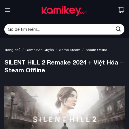
Bỏ
qua
nội
dung
Tìm
kiếm:
/
/
/
Trang chủ
Game Bản Quyền
Game Steam
Steam Offline
SILENT HILL 2 Remake 2024 + Việt Hóa –
Steam Offline