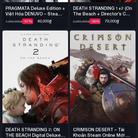
PRAGMATA Deluxe Edition +
DEATH STRANDING 1+2 (On
Việt Hóa DENUVO – Steam
The Beach + Director’s Cut)
Offline
+ Việt Hóa – Steam Offline
49,000
₫
79,000
₫
-97%
-96%
1,450,000
₫
2,250,000
₫
DEATH STRANDING 2: ON
CRIMSON DESERT – Tài
THE BEACH Digital Deluxe +
Khoản Steam Online Mới +