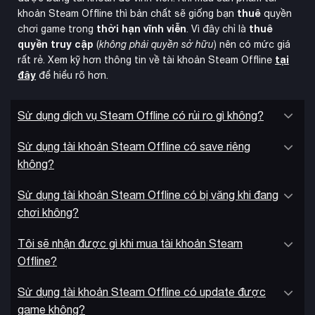
truyện sâu sắc, những ẩn ý và biểu tượng phức tạp, game
thuê
khoản Steam Offline thì bản chất sẽ giống bạn
quyền
vẫn giữ nguyên sức hút sau hơn 20 năm. Phiên bản làm lại
thời hạn vĩnh viễn
thuê
chơi game trong
. Vì đây chỉ là
này đã thành công trong việc tôn vinh tinh thần nguyên tác,
quyền truy cập
(
không phải quyền sở hữu
) nên có mức giá
đồng thời mang đến trải nghiệm hiện đại phù hợp với thế hệ
tại
rất rẻ. Xem kỹ hơn thông tin về tài khoản Steam Offline
đây
để hiểu rõ hơn.
game thủ mới.
Sử dụng dịch vụ Steam Offline có rủi ro gì không?
Sử dụng tài khoản Steam Offline có save riêng
không?
Sử dụng tài khoản Steam Offline có bị văng khi đang
chơi không?
Tôi sẽ nhận được gì khi mua tài khoản Steam
Offline?
Sử dụng tài khoản Steam Offline có update được
game không?