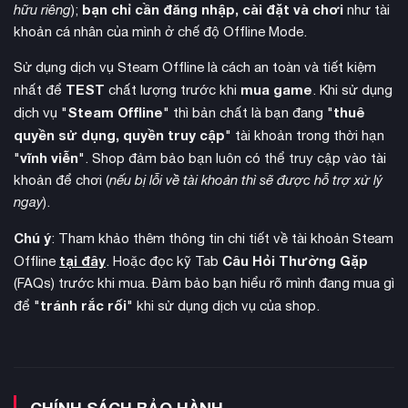
lại từ đầu với âm nhạc của Akira Yamaoka, tạo nên không
bạn chỉ cần đăng nhập, cài đặt và chơi
hữu riêng
);
như tài
gian kinh dị đặc trưng của series.
khoản cá nhân của mình ở chế độ Offline Mode.
Sử dụng dịch vụ Steam Offline là cách an toàn và tiết kiệm
TEST
mua game
nhất để
chất lượng trước khi
. Khi sử dụng
Steam Offline
thuê
dịch vụ "
" thì bản chất là bạn đang "
quyền sử dụng, quyền truy cập
" tài khoản trong thời hạn
vĩnh viễn
"
". Shop đảm bảo bạn luôn có thể truy cập vào tài
khoản để chơi (
nếu bị lỗi về tài khoản thì sẽ được hỗ trợ xử lý
ngay
).
Chú ý
: Tham khảo thêm thông tin chi tiết về tài khoản Steam
tại đây
Câu Hỏi Thường Gặp
Offline
. Hoặc đọc kỹ Tab
(FAQs) trước khi mua. Đảm bảo bạn hiểu rõ mình đang mua gì
tránh rắc rối
để "
" khi sử dụng dịch vụ của shop.
gameplay
Về
, góc nhìn qua vai thay thế cho góc camera cố
định mang đến trải nghiệm chơi game hoàn toàn mới. Hệ
thống chiến đấu được cải tiến với cơ chế né tránh linh hoạt,
ngắm bắn chính xác và đa dạng vũ khí từ ống thép, súng lục