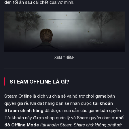
đen tối ẩn sau cái chết của vợ mình.
XEM THÊM
STEAM OFFLINE LÀ GÌ?
Steam Offline là dịch vụ chia sẻ và hỗ trợ chơi game bản
đồ họa next-gen
Phiên bản remake sở hữu
với công nghệ
tài khoản
quyền giá rẻ. Khi đặt hàng bạn sẽ nhận được
ray tracing tân tiến, tạo nên hiệu ứng ánh sáng và bóng đổ
Steam chính hãng
đã được mua sẵn các game bản quyền.
chân thực. Các hiệu ứng sương mù, khói bụi và môi trường
chế
được nâng cấp hoàn toàn, khắc họa một Silent Hill u ám và
Tài khoản này được shop quản lý và Share quyền chơi ở
ám ảnh hơn bao giờ hết. Hệ thống âm thanh 3D được thiết kế
độ Offline Mode
(
tài khoản Steam Share chứ không phải sở