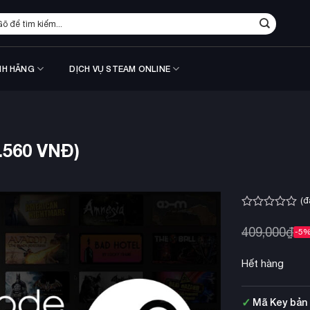
m
ếm:
NH HÃNG
DỊCH VỤ STEAM ONLINE
.560 VNĐ)
(đ
Được
xếp
409,000
₫
-5
hạng
0.0
5
Hết hàng
sao
✓
Mã Key bản