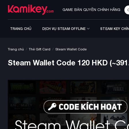
Bỏ
Mô tả
Đánh giá (0)
Tì
qua
GAME BẢN QUYỀN CHÍNH HÃNG
ki
nội
dung
TRANG CHỦ
DỊCH VỤ STEAM OFFLINE
STEAM KEY CHÍ
/
/
Trang chủ
Thẻ Gift Card
Steam Wallet Code
Steam Wallet Code 120 HKD (~391