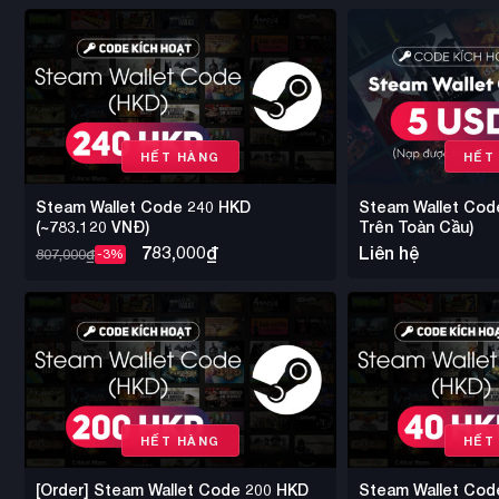
HẾT HÀNG
HẾT
Steam Wallet Code 240 HKD
Steam Wallet Cod
(~783.120 VNĐ)
Trên Toàn Cầu)
783,000
₫
Liên hệ
807,000
₫
-3%
HẾT HÀNG
HẾT
[Order] Steam Wallet Code 200 HKD
Steam Wallet Cod