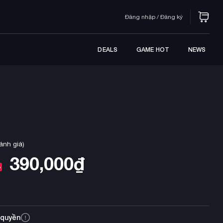
Đăng nhập / Đăng ký
DEALS
GAME HOT
NEWS
ánh giá)
390,000
₫
%
 quyền