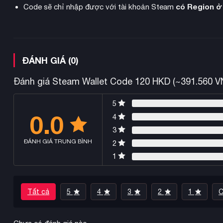
có Region ở
Code sẽ chỉ nhập được với tài khoản Steam
ĐÁNH GIÁ (0)
Đánh giá Steam Wallet Code 120 HKD (~391.560 V
5
0.0
4
3
ĐÁNH GIÁ TRUNG BÌNH
2
1
Tất cả
5
4
3
2
1
C