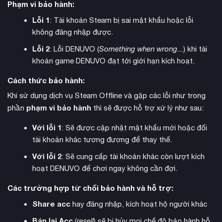
Phạm vi bảo hành:
Lỗi 1
: Tài khoản Steam bị sai mật khẩu hoặc lỗi
không đăng nhập được.
Lỗi 2
: Lỗi DENUVO (
Something when wrong...
) khi tài
khoản game DENUVO đạt tới giới hạn kích hoạt.
Cách thức bảo hành:
Khi sử dụng dịch vụ Steam Offline và gặp các lỗi như trong
phạm vi bảo hành
phần
thì sẽ được hỗ trợ xử lý như sau:
chiến dịch lịch sử
Những
mới cho phép người chơi tham gia
Với lỗi 1
: Sẽ được cập nhật mật khẩu mới hoặc đổi
vào các trận chiến huyền thoại như Nicaea, Heraclea và các
tài khoản khác tương đương để thay thế.
cuộc bao vây Jerusalem cùng Antioch. Với âm nhạc được
remaster hoàn toàn bởi nhà soạn nhạc huyền thoại Robert L.
Với lỗi 2
: Sẽ cung cấp tài khoản khác còn lượt kích
Euvino, trải nghiệm trở nên sống động và hấp dẫn hơn bao
hoạt DENUVO để chơi ngay không cần đợi.
giờ hết.
Các trường hợp từ chối bảo hành và hỗ trợ:
Stronghold Crusader
Tài khoản Steam có game
Definitive
Share acc
hay đăng nhập, kích hoạt hộ người khác
Edition mang đến mode skirmish được mở rộng với bản đồ
Bán lại Acc
(
resell
) sẽ bị hủy mọi chế độ bảo hành hỗ