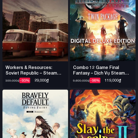
Combo 12 Game Final
Workers & Resources:
Fantasy – Dịch Vụ Steam
Soviet Republic – Steam
Offline Nhiều Game
Offline
119,000
₫
29,000
₫
-98%
-93%
6,800,000
₫
399,000
₫