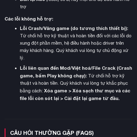
lớn hơn, tùy chọn tùy chỉnh và các cải tiến chất lượng cuộc
trợ
sống theo yêu cầu của người chơi. Chế độ co-op hoàn toàn
mới cho phép hai người chơi cùng nhau vượt qua 10 nhiệm vụ
Các lỗi không hỗ trợ:
“Battle Trail” thú vị.
Lỗi Crash/Văng game (do tương thích thiết bị):
Từ chối hỗ trợ kỹ thuật và hoàn tiền đối với các lỗi do
xung đột phần mềm, hệ điều hành hoặc driver trên
máy khách hàng. Quý khách vui lòng tự chủ động xử
lý.
Lỗi liên quan đến Mod/Việt hoá/File Crack (Crash
game, bấm Play không chạy):
Từ chối hỗ trợ kỹ
thuật và hoàn tiền. Quý khách vui lòng tự khắc phục
Xóa game > Xóa sạch thư mục và các
bằng cách:
file lỗi còn sót lại > Cài đặt lại game từ đầu.
kinh tế lâu đài
Hệ thống
đầy đủ với việc xây dựng thành phố
sa mạc thịnh vượng và hệ thống phòng thủ hung hãn tạo nên
CÂU HỎI THƯỜNG GẶP (FAQS)