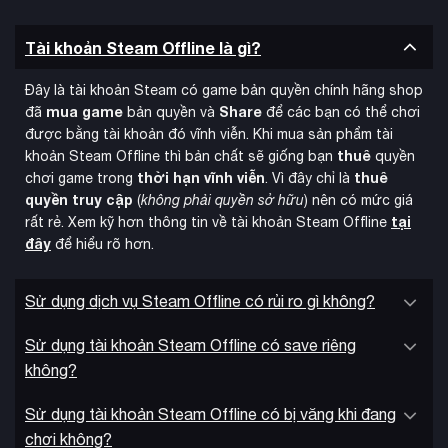
trải nghiệm RTS độc đáo. Người chơi có thể xây dựng từ
những trang trại lúa mì, lò bánh mì, nhà thờ, giếng nước đến
Tài khoản Steam Offline là gì?
các công trình phòng thủ như tường đá, bẫy gai ẩn và lồng
chó.
Đây là tài khoản Steam có game bản quyền chính hãng shop
mua game
Share
đã
bản quyền và
để các bạn có thể chơi
Stronghold Crusader
Tài khoản Steam giá rẻ cho
được bằng tài khoản đó vĩnh viễn. Khi mua sản phẩm tài
Definitive Edition đặc biệt hấp dẫn với những cải tiến về đồ
thuê
khoản Steam Offline thì bản chất sẽ giống bạn
quyền
họa được nâng cấp từ phong cách isometric tiền kết xuất
thời hạn vĩnh viễn
thuê
chơi game trong
. Vì đây chỉ là
gốc. Hình ảnh được remaster trung thành với artwork, âm
quyền truy cập
(
không phải quyền sở hữu
) nên có mức giá
nhạc và giọng nói gốc, mang đến trải nghiệm vừa quen thuộc
tại
rất rẻ. Xem kỹ hơn thông tin về tài khoản Steam Offline
vừa mới mẻ.
đây
để hiểu rõ hơn.
Sử dụng dịch vụ Steam Offline có rủi ro gì không?
Sử dụng tài khoản Steam Offline có save riêng
không?
Sử dụng tài khoản Steam Offline có bị văng khi đang
chơi không?