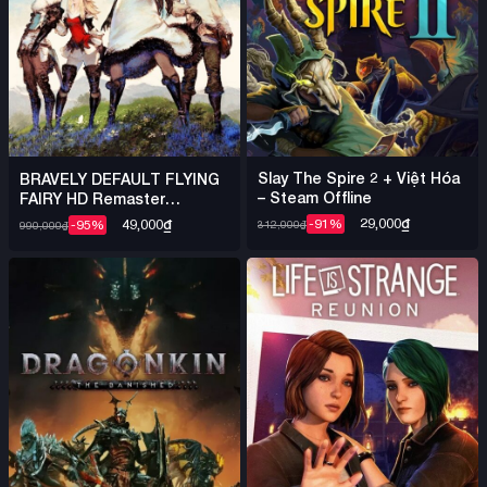
Slay The Spire 2 + Việt Hóa
BRAVELY DEFAULT FLYING
– Steam Offline
FAIRY HD Remaster
DENUVO – Steam Offline
29,000
₫
49,000
₫
-91%
-95%
312,000
₫
990,000
₫