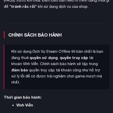
(FAQs) trước khi mua. Đảm bảo bạn hiểu rõ mình đang mua gì
tránh rắc rối
để "
" khi sử dụng dịch vụ của shop.
8 đơn vị
Phiên bản Definitive Edition bổ sung
chiến đấu mới
dưới dạng những chiến binh Bedouin dũng cảm với thuộc
tính, điểm mạnh và khả năng độc đáo. Những đơn vị này bao
CHÍNH SÁCH BẢO HÀNH
gồm các chiến binh ném lao nhanh nhẹn, thợ phá hoại chuyên
phá hủy công trình, những kẻ mai phục ném lửa, chiến binh
Eunuch cầm đôi đao cong, thầy thuốc chữa lành và kỵ binh
Khi sử dụng Dịch Vụ Steam Offline thì bản chất là bạn
lạc đà hạng nặng với sức mạnh đáng gờm.
quyền sử dụng
quyền truy cập
đang thuê
,
tài
khoản Vĩnh Viễn. Chính sách bảo hành sẽ tập trung
4 lãnh chủ AI
Game giới thiệu
mới với lâu đài và chiến thuật
đảm bảo
quyền truy cập tài khoản cũng như hỗ trợ
độc đáo, nâng tổng số đối thủ lên 20 nhân vật. Những nhân
xử lý lỗi để có được trải nghiệm chơi game mượt mà
vật mới này mang đến thử thách chiến thuật đa dạng, từ
nhất.
Wazir với khả năng phòng thủ mạnh mẽ đến Jewel – người
thích tập hợp quân đội lớn trước khi tấn công.
Thời gian bảo hành:
Vĩnh Viễn