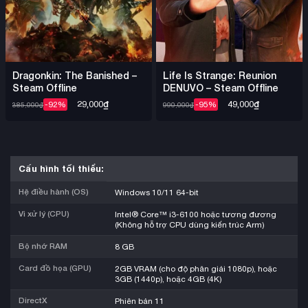
Dragonkin: The Banished –
Life Is Strange: Reunion
Steam Offline
DENUVO – Steam Offline
29,000
₫
49,000
₫
-92%
-95%
385,000
₫
990,000
₫
Cấu hình tối thiểu:
Hệ điều hành (OS)
Windows 10/11 64-bit
Vi xử lý (CPU)
Intel® Core™ i3-6100 hoặc tương đương
(Không hỗ trợ CPU dùng kiến trúc Arm)
Bộ nhớ RAM
8 GB
Card đồ họa (GPU)
2GB VRAM (cho độ phân giải 1080p), hoặc
3GB (1440p), hoặc 4GB (4K)
DirectX
Phiên bản 11