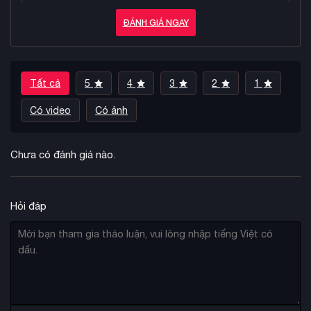
ĐÁNH GIÁ NGAY
Tất cả
5
4
3
2
1
Có video
Có ảnh
Chưa có đánh giá nào.
Hỏi đáp