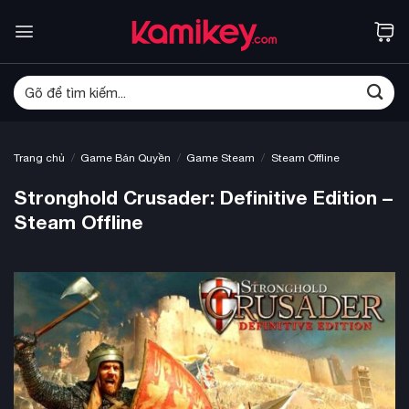
Bỏ
qua
nội
dung
Tìm
kiếm:
/
/
/
Trang chủ
Game Bản Quyền
Game Steam
Steam Offline
Stronghold Crusader: Definitive Edition –
Steam Offline