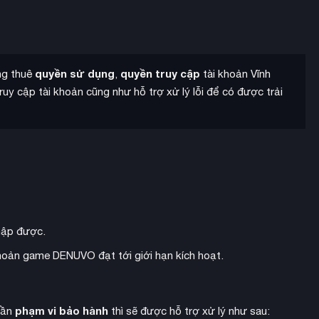
quyền sử dụng
quyền truy cập
ang thuê
,
tài khoản Vĩnh
uy cập tài khoản cũng như hỗ trợ xử lý lỗi để có được trải
Chiến tranh Lạnh đến hiện đại, mỗi giai đoạn đều mang đến
hập được.
i tiến tập trung vào khía cạnh chính trị, cho phép người chơi
 khoản game DENUVO đạt tới giới hạn kích hoạt.
t nước theo nhiều hướng khác nhau.
phạm vi bảo hành
hần
thì sẽ được hỗ trợ xử lý như sau: