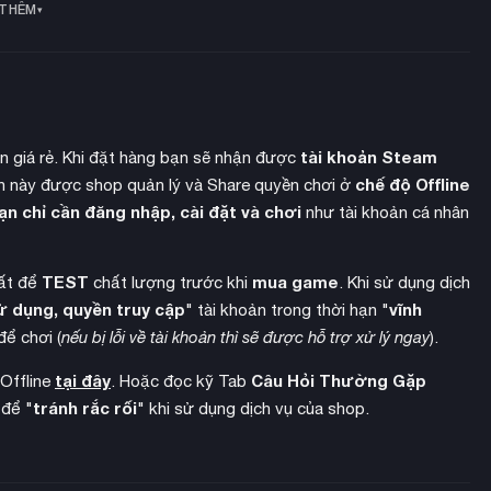
 THÊM
tài khoản Steam
ền giá rẻ. Khi đặt hàng bạn sẽ nhận được
chế độ Offline
 này được shop quản lý và Share quyền chơi ở
ạn chỉ cần đăng nhập, cài đặt và chơi
như tài khoản cá nhân
TEST
mua game
hất để
chất lượng trước khi
. Khi sử dụng dịch
ử dụng, quyền truy cập
vĩnh
 cử điệp viên đi “mượn” các kỳ quan thế giới như Tượng Nữ
" tài khoản trong thời hạn "
Những công trình này không chỉ làm đẹp cảnh quan mà còn
để chơi (
nếu bị lỗi về tài khoản thì sẽ được hỗ trợ xử lý ngay
).
hần tăng trưởng GDP cho quốc gia.
tại đây
Câu Hỏi Thường Gặp
 Offline
. Hoặc đọc kỹ Tab
tránh rắc rối
 để "
" khi sử dụng dịch vụ của shop.