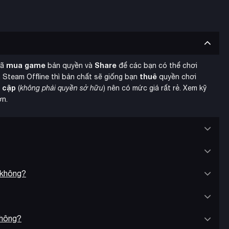
mua game
Share
đã
bản quyền và
để các bạn có thể chơi
thuê
 Steam Offline thì bản chất sẽ giống bạn
quyền chơi
y cập
(
không phải quyền sở hữu
) nên có mức giá rất rẻ. Xem kỹ
ơn.
 không?
 các hòn đảo khác nhau, từ phát triển du lịch, xây dựng công
tùy chỉnh dinh thự của mình với nhiều phong cách kiến trúc
không?