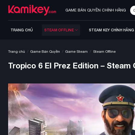
Bỏ
Tì
qua
GAME BẢN QUYỀN CHÍNH HÃNG
ki
nội
dung
TRANG CHỦ
STEAM OFFLINE
STEAM KEY CHÍNH HÃNG
/
/
/
Trang chủ
Game Bản Quyền
Game Steam
Steam Offline
Tropico 6 El Prez Edition – Steam 