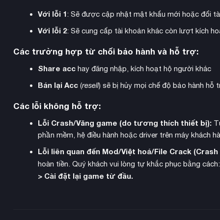
Với lỗi 1
: Sẽ được cập nhật mật khẩu mới hoặc đổi tà
Với lỗi 2
: Sẽ cung cấp tài khoản khác còn lượt kích 
Các trường hợp từ chối bảo hành và hỗ trợ:
Share acc
hay đăng nhập, kích hoạt hộ người khác
Bán lại Acc
(
resell
) sẽ bị hủy mọi chế độ bảo hành hỗ t
Các lỗi không hỗ trợ:
Lỗi Crash/Văng game (do tương thích thiết bị):
Từ
phần mềm, hệ điều hành hoặc driver trên máy khách hà
Lỗi liên quan đến Mod/Việt hoá/File Crack (Cras
hoàn tiền. Quý khách vui lòng tự khắc phục bằng cách
Hệ thống chính trị
trong game vô cùng phức tạp với nhiều ph
> Cài đặt lại game từ đầu.
Militarists… Mỗi phe phái đều có những yêu cầu và mong muốn 
để duy trì quyền lực và tránh bị lật đổ.