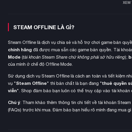
XEM
STEAM OFFLINE LÀ GÌ?
Steam Offline là dịch vụ chia sẻ và hỗ trợ chơi game bản quy
chính hãng
đã được mua sẵn các game bản quyền. Tài khoản
Mode
b
(
tài khoản Steam Share chứ không phải sở hữu riêng
);
của mình ở chế độ Offline Mode.
Sử dụng dịch vụ Steam Offline là cách an toàn và tiết kiệm n
chiến dịch cướp bóc
Steam Offline
thuê quyền s
Hệ thống
độc đáo cho phép người chơi
vụ "
" thì bản chất là bạn đang "
thần Tự do hay Tháp Eiffel về trưng bày trên đảo của mình. 
viễn
". Shop đảm bảo bạn luôn có thể truy cập vào tài khoản 
mang lại nhiều lợi ích kinh tế và thu hút khách du lịch, góp p
Chú ý
: Tham khảo thêm thông tin chi tiết về tài khoản Steam
(FAQs) trước khi mua. Đảm bảo bạn hiểu rõ mình đang mua gì