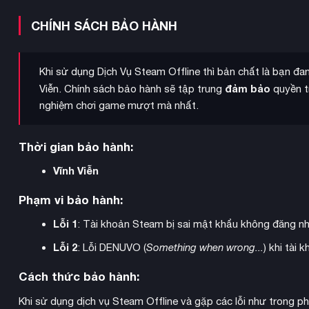
CHÍNH SÁCH BẢO HÀNH
Khi sử dụng Dịch Vụ Steam Offline thì bản chất là bạn đ
đảm bảo
Viễn. Chính sách bảo hành sẽ tập trung
quyền tr
nghiệm chơi game mượt mà nhất.
Thời gian bảo hành:
Vĩnh Viễn
Phạm vi bảo hành:
4 thời kỳ lịch sử
Game diễn ra qua
từ thuộc địa, Thế chiến, 
Lỗi 1
: Tài khoản Steam bị sai mật khẩu không đăng n
những thách thức và cơ hội riêng. Hệ thống nghiên cứu được cả
Lỗi 2
: Lỗi DENUVO (
Something when wrong...
) khi tài
nghiên cứu các chính sách và công nghệ mới để phát triển đấ
Cách thức bảo hành:
Khi sử dụng dịch vụ Steam Offline và gặp các lỗi như trong p