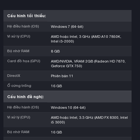
Cấu hình tối thiểu:
Hệ điều hành (OS)
Windows 7 (64-bit)
Vi xử lý (CPU)
AMD hoặc Intel, 3 GHz (AMD A10 7850K,
Intel i3-2000)
Bộ nhớ RAM
8 GB
Card đồ họa (GPU)
AMD/NVIDIA, VRAM 2GB (Radeon HD 7870,
Geforce GTX 750)
DirectX
Phiên bản 11
Ổ cứng trống
16 GB
Cấu hình đề nghị:
Hệ điều hành (OS)
Windows 10 (64-bit)
Vi xử lý (CPU)
AMD hoặc Intel, 3.3 GHz (AMD FX 8300, Intel
i5 3000)
Bộ nhớ RAM
16 GB