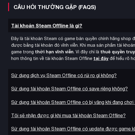
CÂU HỎI THƯỜNG GẶP (FAQS)
Tài khoản Steam Offline là gì?
Đây là tài khoản Steam có game bản quyền chính hãng shop 
được bằng tài khoản đó vĩnh viễn. Khi mua sản phẩm tài khoản
thời hạn vĩnh viễn
thuê quyền tru
game trong
. Vì đây chỉ là
tại đây
hơn thông tin về tài khoản Steam Offline
để hiểu rõ h
Sử dụng dịch vụ Steam Offline có rủi ro gì không?
Sử dụng tài khoản Steam Offline có save riêng không?
Sử dụng tài khoản Steam Offline có bị văng khi đang chơi
15 nhiệm vụ chiến dịch
Game cung cấp
đa dạng diễn ra trên
Tôi sẽ nhận được gì khi mua tài khoản Steam Offline?
nghiệp nặng cho đến thiết lập các căn cứ quân sự. Bạn có thể 
độc đáo và đọc diễn văn từ ban công để lấy lòng dân chúng.
Sử dụng tài khoản Steam Offline có update được game 