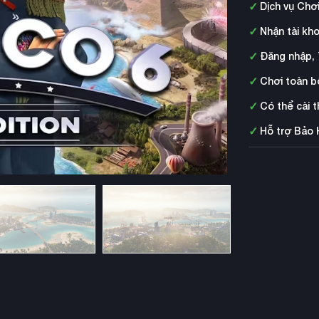
✓
Dịch vụ Chơ
✓
Nhận tài kh
✓
Đăng nhập, 
✓
Chơi toàn b
✓
Có thể cài 
✓
Hỗ trợ Bảo 