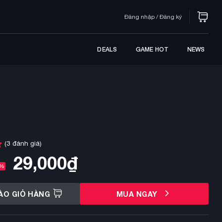
Đăng nhập / Đăng ký
DEALS
GAME HOT
NEWS
(
3
đánh giá)
29,000
₫
6%
ÀO GIỎ HÀNG
MUA NGAY