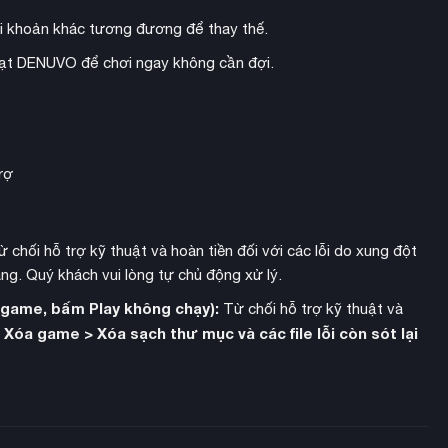
i khoản khác tương đương để thay thế.
hoạt DENUVO để chơi ngay không cần đợi.
rợ
 chối hỗ trợ kỹ thuật và hoàn tiền đối với các lỗi do xung đột
ng. Quý khách vui lòng tự chủ động xử lý.
h game, bấm Play không chạy):
Từ chối hỗ trợ kỹ thuật và
Xóa game > Xóa sạch thư mục và các file lỗi còn sót lại
:
e phái khác nhau như Capitalists, Communists, Religious,
riêng, người chơi phải khéo léo cân bằng lợi ích giữa các bên