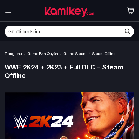
Bỏ
qua
nội
dung
Tìm
kiếm:
/
/
/
Trang chủ
Game Bản Quyền
Game Steam
Steam Offline
WWE 2K24 + 2K23 + Full DLC – Steam
Offline