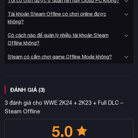
Tôi có chơi được ở quán nét hay Cloud PC không?
Tài khoản Steam Offline có chơi online được
không?
Có cách nào để quản lý nhiều tài khoản Steam
Với những cải tiến toàn diện về nội dung và gameplay, WWE
Offline không?
tựa game đấu vật
2K24 xứng đáng là
đáng chờ đợi nhất
năm 2024. Game mang đến trải nghiệm giải trí hoàn hảo cho
Steam có cấm chơi game Offline Mode không?
cả người hâm mộ lâu năm và những ai mới làm quen với thế
giới WWE thông qua hệ thống điều khiển trực quan và chế độ
luyện tập chi tiết.
ĐÁNH GIÁ (3)
3 đánh giá cho
WWE 2K24 + 2K23 + Full DLC –
Steam Offline
5.0