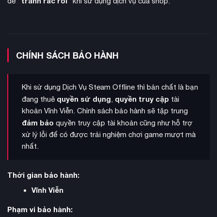
tránh rắc rối
để "
" khi sử dụng dịch vụ của shop.
CHÍNH SÁCH BẢO HÀNH
loại trận đấu độc đáo
Phiên bản mới bổ sung nhiều
như
Khi sử dụng Dịch Vụ Steam Offline thì bản chất là bạn
Guest Referee (trọng tài khách mời), Casket Match (trận đấu
quyền sử dụng
quyền truy cập
đang thuê
,
tài
quan tài), và Ambulance Match (trận đấu xe cứu thương). Chế
khoản Vĩnh Viễn. Chính sách bảo hành sẽ tập trung
độ Backstage Brawl giờ đây hỗ trợ nhiều đô vật tham chiến
đảm bảo
quyền truy cập tài khoản cũng như hỗ trợ
cùng lúc, tạo nên những màn hỗn chiến gay cấn sau hậu
xử lý lỗi để có được trải nghiệm chơi game mượt mà
trường.
nhất.
Thời gian bảo hành:
Vĩnh Viễn
Phạm vi bảo hành: