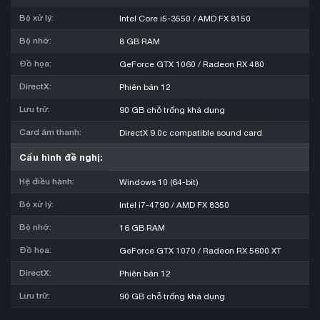
Bộ xử lý:
Intel Core i5-3550 / AMD FX 8150
Bộ nhớ:
8 GB RAM
Đồ họa:
GeForce GTX 1060 / Radeon RX 480
DirectX:
Phiên bản 12
Lưu trữ:
90 GB chỗ trống khả dụng
Card âm thanh:
DirectX 9.0c compatible sound card
Cấu hình đề nghị:
Hệ điều hành:
Windows 10 (64-bit)
Bộ xử lý:
Intel i7-4790 / AMD FX 8350
Bộ nhớ:
16 GB RAM
Đồ họa:
GeForce GTX 1070 / Radeon RX 5600 XT
DirectX:
Phiên bản 12
Lưu trữ:
90 GB chỗ trống khả dụng