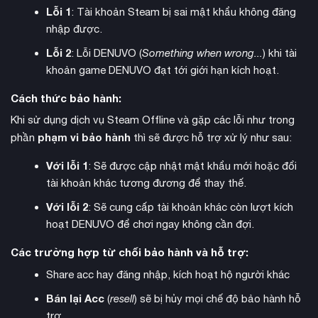
Lỗi 1
: Tài khoản Steam bị sai mật khẩu không đăng
nhập được.
Lỗi 2
: Lỗi DENUVO (
Something when wrong...
) khi tài
khoản game DENUVO đạt tới giới hạn kích hoạt.
Cách thức bảo hành:
Khi sử dụng dịch vụ Steam Offline và gặp các lỗi như trong
MyRISE
là chế độ sự nghiệp sâu sắc, nơi người chơi xây
phạm vi bảo hành
phần
thì sẽ được hỗ trợ xử lý như sau:
dựng nhân vật riêng và trải nghiệm hai cốt truyện độc đáo
trong hành trình chinh phục đỉnh cao WWE, dành cho cả
Với lỗi 1
: Sẽ được cập nhật mật khẩu mới hoặc đổi
tuyến nam và nữ. Mỗi lựa chọn của người chơi sẽ ảnh hưởng
tài khoản khác tương đương để thay thế.
đến diễn biến câu chuyện và mối quan hệ với các siêu sao
Với lỗi 2
: Sẽ cung cấp tài khoản khác còn lượt kích
khác.
hoạt DENUVO để chơi ngay không cần đợi.
Các trường hợp từ chối bảo hành và hỗ trợ:
Share acc hay đăng nhập, kích hoạt hộ người khác
Bán lại Acc
(
resell
) sẽ bị hủy mọi chế độ bảo hành hỗ
trợ