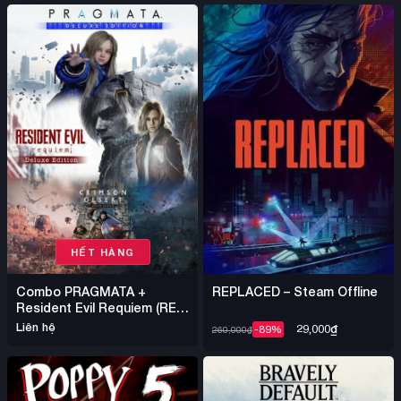
HẾT HÀNG
Combo PRAGMATA +
REPLACED – Steam Offline
Resident Evil Requiem (RE9)
+ Crimson Desert – Steam
Liên hệ
29,000
₫
-89%
260,000
₫
Offline Nhiều Game