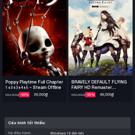
Poppy Playtime Full Chapter
BRAVELY DEFAULT FLYING
1+2+3+4+5 – Steam Offline
FAIRY HD Remaster
DENUVO – Steam Offline
29,000
₫
49,000
₫
-96%
-95%
650,000
₫
990,000
₫
Cấu hình tối thiểu:
Hệ điều hành:
Windows 10 (64-bit)