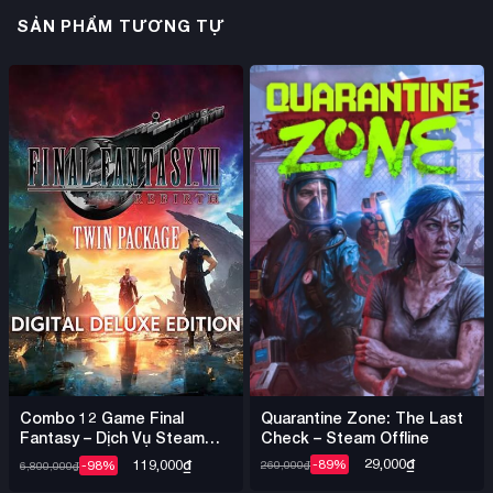
SẢN PHẨM TƯƠNG TỰ
Quarantine Zone: The Last
Combo 12 Game Final
Check – Steam Offline
Fantasy – Dịch Vụ Steam
Offline Nhiều Game
29,000
₫
119,000
₫
-89%
-98%
260,000
₫
6,800,000
₫