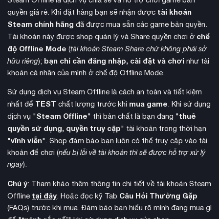
tài khoản
quyền giá rẻ. Khi đặt hàng bạn sẽ nhận được
Steam chính hãng
đã được mua sẵn các game bản quyền.
chế
Tài khoản này được shop quản lý và Share quyền chơi ở
độ Offline Mode
(
tài khoản Steam Share chứ không phải sở
bạn chỉ cần đăng nhập, cài đặt và chơi
hữu riêng
);
như tài
khoản cá nhân của mình ở chế độ Offline Mode.
2K Showcase of the Immortals
Chế độ
cho phép người
Sử dụng dịch vụ Steam Offline là cách an toàn và tiết kiệm
chơi tái hiện những khoảnh khắc lịch sử tại WrestleMania, với
TEST
mua game
nhất để
chất lượng trước khi
. Khi sử dụng
những trận đấu định nghĩa sự nghiệp của các huyền thoại.
Steam Offline
thuê
dịch vụ "
" thì bản chất là bạn đang "
Điểm nhấn là khả năng chuyển đổi liền mạch giữa gameplay
quyền sử dụng, quyền truy cập
" tài khoản trong thời hạn
và đoạn phim tư liệu thực tế, cùng lời kể từ chính những ngôi
vĩnh viễn
"
". Shop đảm bảo bạn luôn có thể truy cập vào tài
sao WWE.
khoản để chơi (
nếu bị lỗi về tài khoản thì sẽ được hỗ trợ xử lý
ngay
).
Chú ý
: Tham khảo thêm thông tin chi tiết về tài khoản Steam
tại đây
Câu Hỏi Thường Gặp
Offline
. Hoặc đọc kỹ Tab
(FAQs) trước khi mua. Đảm bảo bạn hiểu rõ mình đang mua gì