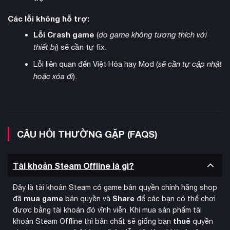
Các lỗi không hỗ trợ:
Lỗi Crash game
(
do game không tương thích với
thiết bị
) sẽ cần tự fix.
Lỗi liên quan đến Việt Hóa hay Mod (
sẽ cần tự cập nhật
hoặc xóa đi
).
Universe
Chế độ
cho phép người chơi kiểm soát hoàn toàn
thế giới WWE, từ lập kế hoạch cho các show truyền hình đến
phát triển các mối thù địch. Phiên bản mới hỗ trợ các trận
đấu tranh đai kép và bổ sung nhiều đoạn cutscene mới.
CÂU HỎI THƯỜNG GẶP (FAQS)
Trong khi đó, MyGM đưa người chơi vào vai giám đốc điều
hành, quản lý thương hiệu và tổ chức các sự kiện.
Tài khoản Steam Offline là gì?
Đây là tài khoản Steam có game bản quyền chính hãng shop
mua game
Share
đã
bản quyền và
để các bạn có thể chơi
được bằng tài khoản đó vĩnh viễn. Khi mua sản phẩm tài
thuê
khoản Steam Offline thì bản chất sẽ giống bạn
quyền