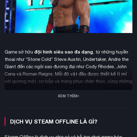
đội hình siêu sao đa dạng
Game sở hữu
, từ những huyền
thoại như “Stone Cold” Steve Austin, Undertaker, Andre the
Giant đến các ngôi sao đương đại như Cody Rhodes, John
Cena và Roman Reigns. Mỗi đô vật đều được thiết kế tỉ mỉ
với gương mặt, cơ bắp và trang phục chân thực, cùng những
động tác đặc trưng và lối vào sân hoành tráng.
XEM THÊM
DỊCH VỤ STEAM OFFLINE LÀ GÌ?
Steam Offline là dịch vụ chia sẻ và hỗ trợ chơi game bản