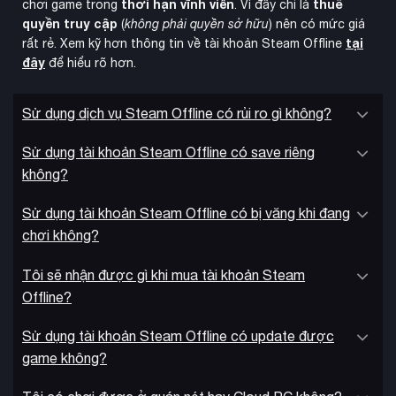
thời hạn vĩnh viễn
thuê
chơi game trong
. Vì đây chỉ là
quyền truy cập
(
không phải quyền sở hữu
) nên có mức giá
tại
rất rẻ. Xem kỹ hơn thông tin về tài khoản Steam Offline
đây
để hiểu rõ hơn.
Sử dụng dịch vụ Steam Offline có rủi ro gì không?
Sử dụng tài khoản Steam Offline có save riêng
ba phiên
WWE 2K24 phát hành chính thức ngày 8/3/2024, với
không?
bản
để lựa chọn: Standard Edition, Deluxe Edition và 40 Years
of WrestleMania Edition. Các phiên bản cao cấp đi kèm nhiều
Sử dụng tài khoản Steam Offline có bị văng khi đang
ưu đãi như nhân vật độc quyền và vật phẩm trong game.
chơi không?
Tôi sẽ nhận được gì khi mua tài khoản Steam
Offline?
Sử dụng tài khoản Steam Offline có update được
game không?