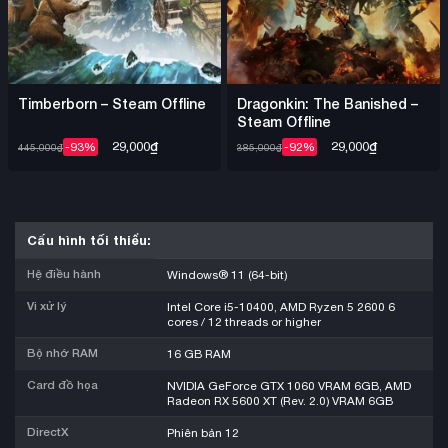
Timberborn – Steam Offline
Dragonkin: The Banished –
Steam Offline
29,000
₫
29,000
₫
-93%
-92%
445,000
₫
385,000
₫
Cấu hình tối thiểu:
Hệ điều hành
Windows® 11 (64-bit)
Vi xử lý
Intel Core i5-10400, AMD Ryzen 5 2600 6
cores / 12 threads or higher
Bộ nhớ RAM
16 GB RAM
Card đồ họa
NVIDIA GeForce GTX 1060 VRAM 6GB, AMD
Radeon RX 5600 XT (Rev. 2.0) VRAM 6GB
DirectX
Phiên bản 12