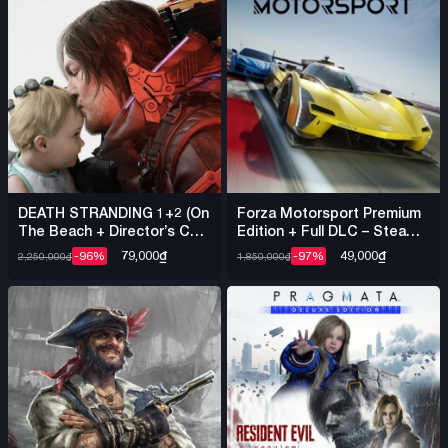
DEATH STRANDING 1+2 (On
Forza Motorsport Premium
The Beach + Director’s Cut)
Edition + Full DLC – Steam
+ Việt Hóa – Steam Offline
Offline
79,000
₫
49,000
₫
-96%
-97%
2,250,000
₫
1,850,000
₫