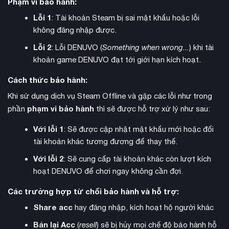
Phạm vi bảo hành:
Nioh 3
Đỉnh cao của bộ sưu tập là
– bước tiến hóa vượt bậc
Lỗi 1
: Tài khoản Steam bị sai mật khẩu hoặc lỗi
của series với bối cảnh “The Crucible”. Lần đầu tiên, dòng
không đăng nhập được.
Open Field
game giới thiệu cơ chế
(Bán mở), cho phép game
Lỗi 2
: Lỗi DENUVO (
Something when wrong...
) khi tài
thủ tự do khám phá những ngôi làng hoang tàn và đối mặt
khoản game DENUVO đạt tới giới hạn kích hoạt.
với Yokai trong một thế giới liền mạch đầy căng thẳng. Hệ
thống chiến đấu được cách tân với khả năng chuyển đổi tức
Cách thức bảo hành:
Samurai Style
thì giữa hai phong cách:
(đối đầu trực diện)
Khi sử dụng dịch vụ Steam Offline và gặp các lỗi như trong
Ninja Style
và
(tốc độ và kỹ thuật), tạo nên những chuỗi
phạm vi bảo hành
phần
thì sẽ được hỗ trợ xử lý như sau:
combo đẹp mắt và chết chóc.
Với lỗi 1
: Sẽ được cập nhật mật khẩu mới hoặc đổi
tài khoản khác tương đương để thay thế.
Với lỗi 2
: Sẽ cung cấp tài khoản khác còn lượt kích
hoạt DENUVO để chơi ngay không cần đợi.
Các trường hợp từ chối bảo hành và hỗ trợ:
Share acc
hay đăng nhập, kích hoạt hộ người khác
Bán lại Acc
(
resell
) sẽ bị hủy mọi chế độ bảo hành hỗ