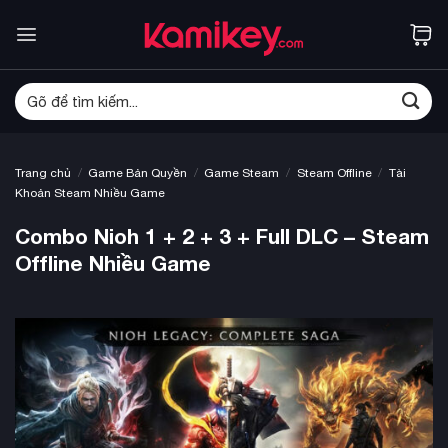
Bỏ
qua
nội
dung
Tìm
kiếm:
/
/
/
/
Trang chủ
Game Bản Quyền
Game Steam
Steam Offline
Tài
Khoản Steam Nhiều Game
Combo Nioh 1 + 2 + 3 + Full DLC – Steam
Offline Nhiều Game