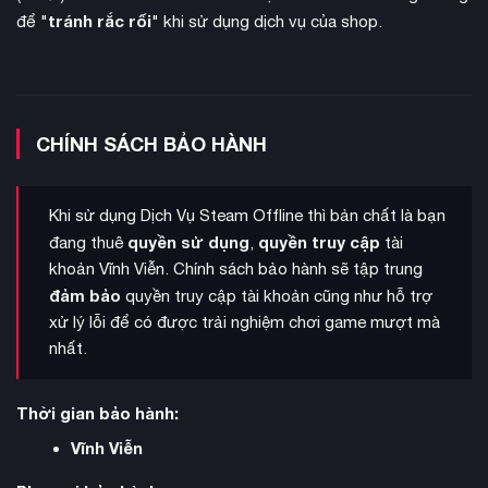
Yokai Shift
cho phép hóa thân thành quỷ dữ để tung ra
tránh rắc rối
để "
" khi sử dụng dịch vụ của shop.
những đòn đánh uy lực, cùng cơ chế Dark Realm khiến chiến
trường trở nên khốc liệt hơn bao giờ hết. Cốt truyện sâu sắc
khám phá quá khứ của thời kỳ Sengoku và mối liên hệ bí ẩn
với Otakemaru. Trọn bộ DLC bao gồm
The Tengu’s Disciple
,
Darkness in the Capital
và
The First Samurai
đều sẵn sàng để
CHÍNH SÁCH BẢO HÀNH
bạn chinh phục.
Khi sử dụng Dịch Vụ Steam Offline thì bản chất là bạn
quyền sử dụng
quyền truy cập
đang thuê
,
tài
khoản Vĩnh Viễn. Chính sách bảo hành sẽ tập trung
đảm bảo
quyền truy cập tài khoản cũng như hỗ trợ
xử lý lỗi để có được trải nghiệm chơi game mượt mà
nhất.
Thời gian bảo hành:
Vĩnh Viễn