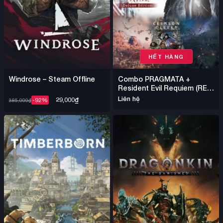
HẾT HÀNG
Windrose – Steam Offline
Combo PRAGMATA +
Resident Evil Requiem (RE9)
+ Crimson Desert – Steam
Liên hệ
29,000
₫
-92%
385,000
₫
Offline Nhiều Game