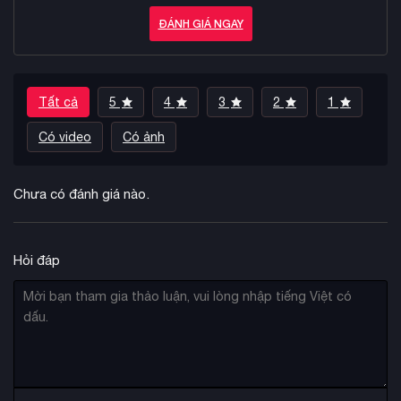
ĐÁNH GIÁ NGAY
Tất cả
5
4
3
2
1
Có video
Có ảnh
Chưa có đánh giá nào.
Hỏi đáp