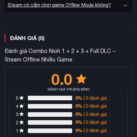
Steam có cấm chơi game Offline Mode không?
Cam kết: Không ảnh hưởng đến tài khoản cá nhân của
bạn, thao tác đơn giản, dễ dàng.
ĐÁNH GIÁ (0)
Đánh giá Combo Nioh 1 + 2 + 3 + Full DLC –
Steam Offline Nhiều Game
0.0
ĐÁNH GIÁ TRUNG BÌNH
0%
| 0 đánh giá
5
0%
| 0 đánh giá
4
0%
| 0 đánh giá
3
0%
| 0 đánh giá
2
0%
| 0 đánh giá
1