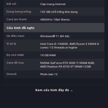
Kết nối
Cáp mạng Internet
Dung lượng trống
125 GB chỗ trống khả dụng
Card âm thanh
48000Hz 16bit Stereo
Cấu hình đề nghị:
Hệ điều hành
Windows® 11 (64-bit)
Vi xử lý
Intel Core i5-10600K, AMD Ryzen 5 5600X 6
cores / 12 threads or higher
Bộ nhớ RAM
16 GB RAM
Card đồ họa
NVIDIA GeForce RTX 3060 Ti VRAM 8GB,
AMD Radeon RX 6700 XT VRAM 12GB
DirectX
Phiên bản 12
Xem cấu hình đầy đủ →