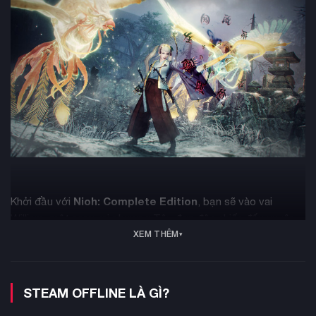
Nioh: Complete Edition
Khởi đầu với
, bạn sẽ vào vai
William, một samurai phương Tây đơn độc chiến đấu xuyên
XEM THÊM
qua nước Nhật bị tàn phá bởi chiến tranh và quỷ dữ. Cơ chế
chiến đấu cốt lõi xoay quanh việc quản lý Ki (thể lực), chuyển
đổi linh hoạt giữa ba thế tấn công (Thượng, Trung, Hạ) và hệ
thống thu thập trang bị (Loot) có chiều sâu. Phiên bản này đã
STEAM OFFLINE LÀ GÌ?
bao gồm đầy đủ 3 bản mở rộng cốt truyện:
Dragon of the