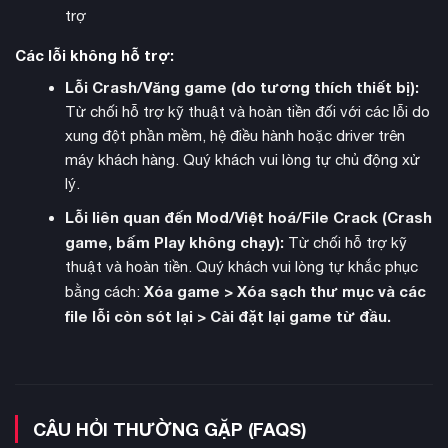
trợ
Các lỗi không hỗ trợ:
Lỗi Crash/Văng game (do tương thích thiết bị):
Sở hữu gói sản phẩm này, bạn sẽ được tận hưởng nền đồ
Từ chối hỗ trợ kỹ thuật và hoàn tiền đối với các lỗi do
họa đỉnh cao hỗ trợ độ phân giải 4K, tốc độ khung hình lên tới
xung đột phần mềm, hệ điều hành hoặc driver trên
120 FPS và khả năng tương thích màn hình siêu rộng (Ultra-
máy khách hàng. Quý khách vui lòng tự chủ động xử
wide). Đây là cơ hội duy nhất để trải nghiệm trọn vẹn biên
lý.
niên sử Nioh, từ những trận đấu trùm kinh điển đến những
Lỗi liên quan đến Mod/Việt hoá/File Crack (Crash
vùng đất mới chưa từng được khám phá.
game, bấm Play không chạy):
Từ chối hỗ trợ kỹ
thuật và hoàn tiền. Quý khách vui lòng tự khắc phục
Xóa game > Xóa sạch thư mục và các
bằng cách:
file lỗi còn sót lại > Cài đặt lại game từ đầu.
CÂU HỎI THƯỜNG GẶP (FAQS)