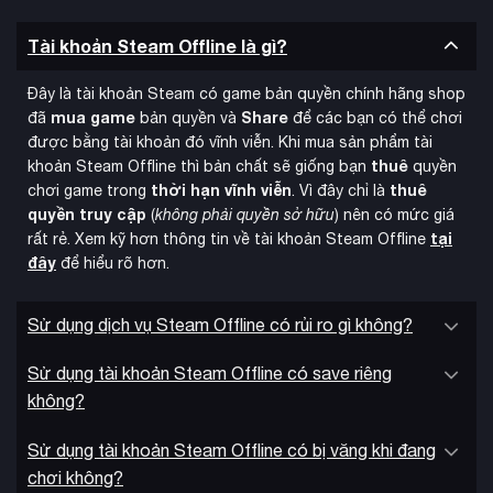
Tài khoản Steam Offline là gì?
Đây là tài khoản Steam có game bản quyền chính hãng shop
mua game
Share
Danh sách nội dung trong gói Nioh Collection:
đã
bản quyền và
để các bạn có thể chơi
được bằng tài khoản đó vĩnh viễn. Khi mua sản phẩm tài
thuê
Nioh: Complete Edition:
khoản Steam Offline thì bản chất sẽ giống bạn
quyền
Game gốc + 3 DLC (Dragon of
thời hạn vĩnh viễn
thuê
chơi game trong
. Vì đây chỉ là
the North, Defiant Honor, Bloodshed’s End) + Steam
quyền truy cập
(
không phải quyền sở hữu
) nên có mức giá
Exclusive Bonus (Dharmachakra Kabuto).
tại
rất rẻ. Xem kỹ hơn thông tin về tài khoản Steam Offline
Nioh 2: Complete Edition:
Game gốc + 3 DLC (The
đây
để hiểu rõ hơn.
Tengu’s Disciple, Darkness in the Capital, The First
Samurai) + Valve Helmet.
Sử dụng dịch vụ Steam Offline có rủi ro gì không?
Nioh 3:
Trải nghiệm cốt truyện mới, bản đồ Open Field và
Sử dụng tài khoản Steam Offline có save riêng
các vật phẩm thưởng (Twin-Snake Helmet).
không?
Tại sao nên chọn Tài khoản Steam Offline tại
Sử dụng tài khoản Steam Offline có bị văng khi đang
KAMIKEY?
chơi không?