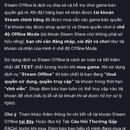
North
,
Defiant Honor
và
Bloodshed’s End
, đưa bạn đối đầu
Steam Offline là dịch vụ chia sẻ và hỗ trợ chơi game bản
với những huyền thoại như Date Masamune hay Sanada
tài khoản
quyền giá rẻ. Khi đặt hàng bạn sẽ nhận được
Yukimura.
Steam chính hãng
đã được mua sẵn các game bản quyền.
chế
Tài khoản này được shop quản lý và Share quyền chơi ở
độ Offline Mode
(
tài khoản Steam Share chứ không phải sở
bạn chỉ cần đăng nhập, cài đặt và chơi
hữu riêng
);
như tài
khoản cá nhân của mình ở chế độ Offline Mode.
Sử dụng dịch vụ Steam Offline là cách an toàn và tiết kiệm
TEST
mua game
nhất để
chất lượng trước khi
. Khi sử dụng
Steam Offline
thuê
dịch vụ "
" thì bản chất là bạn đang "
quyền sử dụng, quyền truy cập
" tài khoản trong thời hạn
vĩnh viễn
"
". Shop đảm bảo bạn luôn có thể truy cập vào tài
khoản để chơi (
nếu bị lỗi về tài khoản thì sẽ được hỗ trợ xử lý
ngay
).
Nioh 2: The Complete Edition
Tiếp nối thành công,
nâng
Chú ý
: Tham khảo thêm thông tin chi tiết về tài khoản Steam
tầm trải nghiệm khi cho phép người chơi tự tạo nhân vật và
tại đây
Câu Hỏi Thường Gặp
Offline
. Hoặc đọc kỹ Tab
mang trong mình dòng máu bán yêu (Shiftling). Tính năng
(FAQs) trước khi mua. Đảm bảo bạn hiểu rõ mình đang mua gì