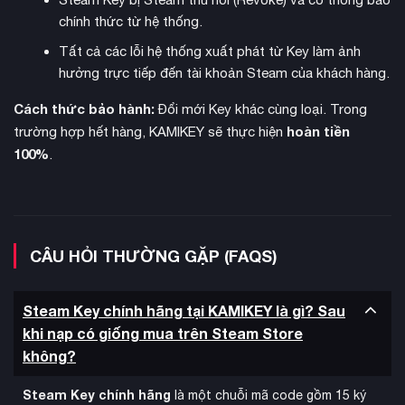
chính thức từ hệ thống.
Tất cả các lỗi hệ thống xuất phát từ Key làm ảnh
hưởng trực tiếp đến tài khoản Steam của khách hàng.
Cách thức bảo hành:
Đổi mới Key khác cùng loại. Trong
Episode Battle
Mode
kể lại câu chuyện qua góc nhìn của 8
hoàn tiền
trường hợp hết hàng, KAMIKEY sẽ thực hiện
nhân vật: Goku, Vegeta, Piccolo, Gohan, Future Trunks,
100%
.
Frieza, Goku Black và Jiren. Người chơi có thể đưa ra quyết
định khác biệt tại các điểm nút quan trọng, tạo ra những cái
kết hoàn toàn mới so với anime gốc.
CÂU HỎI THƯỜNG GẶP (FAQS)
Steam Key chính hãng tại KAMIKEY là gì? Sau
khi nạp có giống mua trên Steam Store
không?
Steam Key chính hãng
là một chuỗi mã code gồm 15 ký