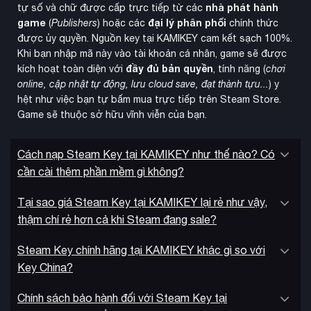
nhà phát hành
tự số và chữ được cấp trực tiếp từ các
game
đại lý phân phối
(
Publishers
) hoặc các
chính thức
được ủy quyền. Nguồn key tại KAMIKEY cam kết sạch 100%.
Khi bạn nhập mã này vào tài khoản cá nhân, game sẽ được
đầy đủ bản quyền
kích hoạt toàn diện với
, tính năng (
chơi
Custom Battle
Tính năng
cho phép tạo ra những trận chiến
online, cập nhật tự động, lưu cloud save, đạt thành tựu...
) y
theo ý tưởng riêng và chia sẻ với cộng đồng. Môi trường
hệt như việc bạn tự bấm mua trực tiếp trên Steam Store.
chiến đấu phản ứng thực tế với mọi hành động, từ biến đổi
Game sẽ thuộc sở hữu vĩnh viễn của bạn.
Cost System
đến các đòn tấn công hủy diệt. Với hệ thống
cân bằng, nhân vật mạnh hơn sẽ tiêu tốn nhiều điểm cost
Cách nạp Steam Key tại KAMIKEY như thế nào? Có
hơn, đảm bảo tính công bằng trong mọi trận đấu. Game hỗ
cần cài thêm phần mềm gì không?
trợ cả chế độ online competitive và local multiplayer để thử
thách bạn bè.
Tại sao giá Steam Key tại KAMIKEY lại rẻ như vậy,
thậm chí rẻ hơn cả khi Steam đang sale?
Steam Key chính hãng tại KAMIKEY khác gì so với
Key China?
Chính sách bảo hành đối với Steam Key tại