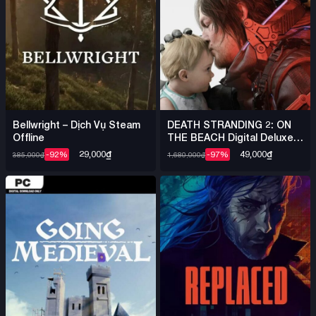
Bellwright – Dịch Vụ Steam
DEATH STRANDING 2: ON
Offline
THE BEACH Digital Deluxe +
Việt Hóa – Steam Offline
29,000
₫
49,000
₫
-92%
-97%
385,000
₫
1,680,000
₫