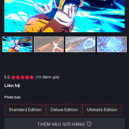
(
10
đánh giá)
5.0
5.0
10
trên 5
Liên hệ
dựa trên
đánh giá
Phiên bản
Standard Edition
Deluxe Edition
Ultimate Edition
THÊM VÀO GIỎ HÀNG