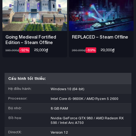
Going Medieval Fortified
REPLACED – Steam Offline
Edition – Steam Offline
29,000
₫
29,000
₫
-92%
-89%
385,000
₫
260,000
₫
Cấu hình tối thiểu:
Hệ điều hành:
Windows 10 (64-bit)
Processor:
Intel Core i5-9600K / AMD Ryzen 5 2600
Bộ nhớ:
8 GB RAM
Đồ họa:
Nvidia GeForce GTX 980 / AMD Radeon RX
590 / Intel Arc A750
DirectX:
Version 12