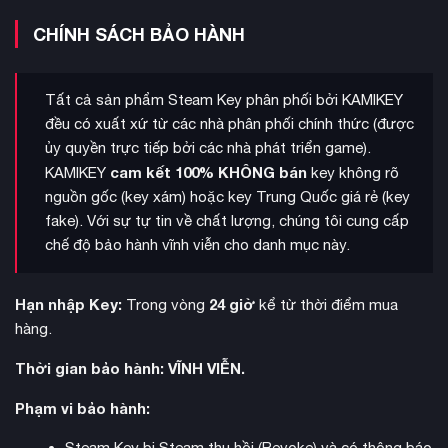
CHÍNH SÁCH BẢO HÀNH
Tất cả sản phẩm Steam Key phân phối bởi KAMIKEY
đều có xuất xứ từ các nhà phân phối chính thức (được
ủy quyền trực tiếp bởi các nhà phát triển game).
3D tốc độ cao
Hệ thống chiến đấu
tái hiện hoàn hảo cảm
cam kết 100% KHÔNG bán
KAMIKEY
key không rõ
giác anime với đồ họa tuyệt đẹp và các động tác chiến đấu
nguồn gốc (key xám) hoặc key Trung Quốc giá rẻ (key
chân thực. Từ những đòn Kamehameha kinh điển đến các
fake). Với sự tự tin về chất lượng, chúng tôi cung cấp
cuộc đụng độ năng lượng phá hủy hành tinh, mọi thứ đều
chế độ bảo hành vĩnh viễn cho danh mục này.
được tái hiện một cách sống động.
Hạn nhập Key:
24 giờ
Trong vòng
kể từ thời điểm mua
hàng.
Thời gian bảo hành: VĨNH VIỄN.
Phạm vi bảo hành:
Steam Key bị Steam thu hồi (Revoke) và có thông báo