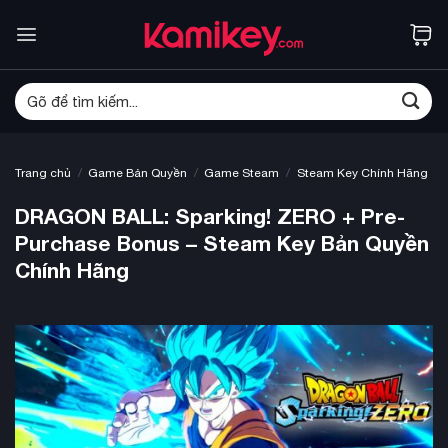
Bỏ
qua
nội
dung
Tìm
kiếm:
/
/
/
Trang chủ
Game Bản Quyền
Game Steam
Steam Key Chính Hãng
DRAGON BALL: Sparking! ZERO + Pre-
Purchase Bonus – Steam Key Bản Quyền
Chính Hãng