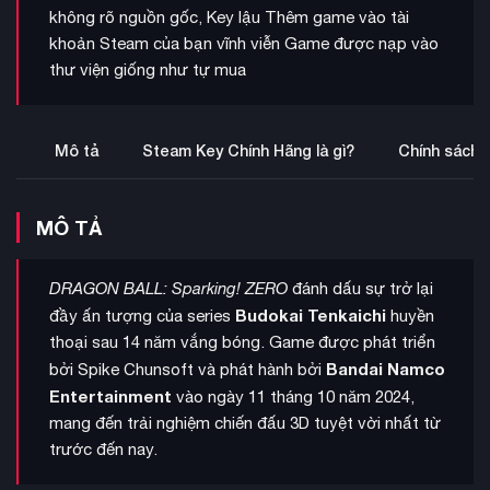
không rõ nguồn gốc, Key lậu Thêm game vào tài
khoản Steam của bạn vĩnh viễn Game được nạp vào
thư viện giống như tự mua
Mô tả
Steam Key Chính Hãng là gì?
Chính sách 
MÔ TẢ
DRAGON BALL: Sparking! ZERO
đánh dấu sự trở lại
Budokai Tenkaichi
đầy ấn tượng của series
huyền
thoại sau 14 năm vắng bóng. Game được phát triển
Bandai Namco
bởi Spike Chunsoft và phát hành bởi
Entertainment
vào ngày 11 tháng 10 năm 2024,
mang đến trải nghiệm chiến đấu 3D tuyệt vời nhất từ
trước đến nay.