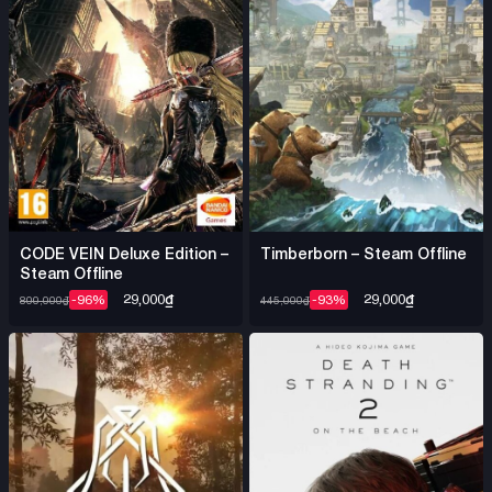
Steam Key chính hãng
Người chơi có thể tìm mua
DRAGON BALL Sparking ZERO
từ các đại lý được ủy
quyền để đảm bảo nhận được sản phẩm chất lượng và hỗ
trợ kỹ thuật tốt nhất. Game hứa hẹn sẽ tiếp tục được cập
nhật với nhiều nội dung DLC thú vị trong thời gian tới.
CODE VEIN Deluxe Edition –
Timberborn – Steam Offline
Steam Offline
29,000
₫
29,000
₫
-96%
-93%
800,000
₫
445,000
₫