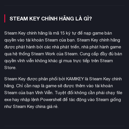
STEAM KEY CHÍNH HÃNG LÀ GÌ?
Steam Key chính hãng là mã 15 ký tự để nạp game bản
quyền vào tài khoản Steam của bạn. Steam Key chính hãng
được phát hành bởi các nhà phát triển, nhà phát hành game
182 nhân vật
Game sở hữu
khổng lồ ngay từ phiên bản gốc,
qua hệ thống Steam Work của Steam. Cung cấp đầy đủ bản
nhiều hơn 20 nhân vật so với Budokai Tenkaichi 3. Mỗi chiến
quyền vĩnh viễn không khác gì mua trực tiếp trên Steam
binh đều có kỹ năng đặc trưng, biến đổi và chiêu thức riêng
Store.
biệt từ Dragon Ball Z, Dragon Ball Super, Dragon Ball GT và
Steam Key được phân phối bởi KAMIKEY là Steam Key chính
các bộ phim chọn lọc.
hãng. Chỉ cần nạp là game sẽ được thêm vào tài khoản
Steam của bạn Vĩnh Viễn. Tuyệt đối không cần phải chạy file
exe hay nhập lệnh Powershell để tác động vào Steam giống
như Steam Key china giá rẻ.