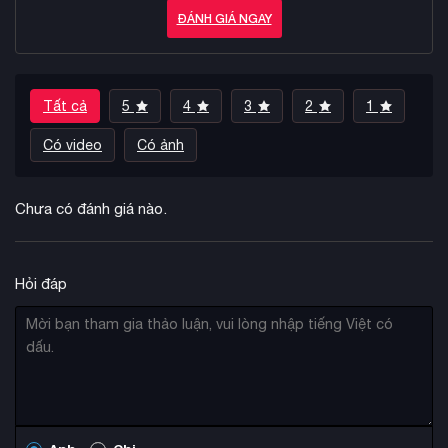
ĐÁNH GIÁ NGAY
Tất cả
5
4
3
2
1
Có video
Có ảnh
Chưa có đánh giá nào.
Hỏi đáp