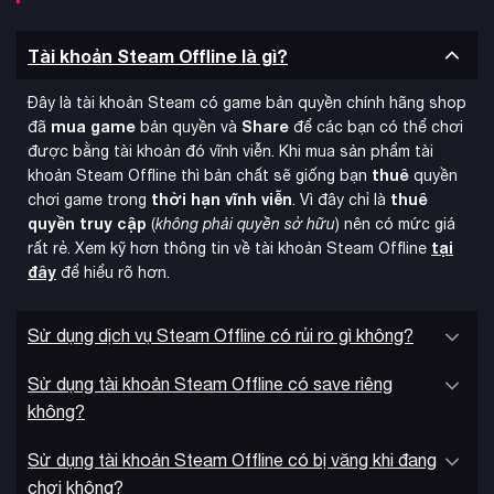
Tài khoản Steam Offline là gì?
Đây là tài khoản Steam có game bản quyền chính hãng shop
mua game
Share
đã
bản quyền và
để các bạn có thể chơi
được bằng tài khoản đó vĩnh viễn. Khi mua sản phẩm tài
thuê
khoản Steam Offline thì bản chất sẽ giống bạn
quyền
thời hạn vĩnh viễn
thuê
chơi game trong
. Vì đây chỉ là
quyền truy cập
(
không phải quyền sở hữu
) nên có mức giá
tại
rất rẻ. Xem kỹ hơn thông tin về tài khoản Steam Offline
đây
để hiểu rõ hơn.
Với những cải tiến vượt bậc về gameplay, đồ họa và nội
Sử dụng dịch vụ Steam Offline có rủi ro gì không?
dung, Dynasty Warriors: Origins hứa hẹn sẽ mang đến trải
hành động chặt chém đỉnh cao
nghiệm
, xứng đáng là một
Sử dụng tài khoản Steam Offline có save riêng
trong những tựa game được mong đợi nhất năm 2025.
không?
Sử dụng tài khoản Steam Offline có bị văng khi đang
chơi không?