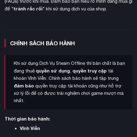
(FAQs) trước khi mua. Đảm bảo bạn hiểu rõ mình đang mua gì
tránh rắc rối
để "
" khi sử dụng dịch vụ của shop.
chiến thuật thời gian
Mỗi trận chiến là một thử thách về
CHÍNH SÁCH BẢO HÀNH
thực
, đòi hỏi người chơi phải linh hoạt điều chỉnh kế hoạch
tấn công, phòng thủ và phối hợp với quân đồng minh. Việc
kiểm soát các điểm chiến lược và đánh bại các tướng lĩnh
Khi sử dụng Dịch Vụ Steam Offline thì bản chất là bạn
địch sẽ quyết định thành bại của trận đánh.
quyền sử dụng
quyền truy cập
đang thuê
,
tài
khoản Vĩnh Viễn. Chính sách bảo hành sẽ tập trung
đảm bảo
quyền truy cập tài khoản cũng như hỗ trợ
xử lý lỗi để có được trải nghiệm chơi game mượt mà
nhất.
Thời gian bảo hành:
Vĩnh Viễn