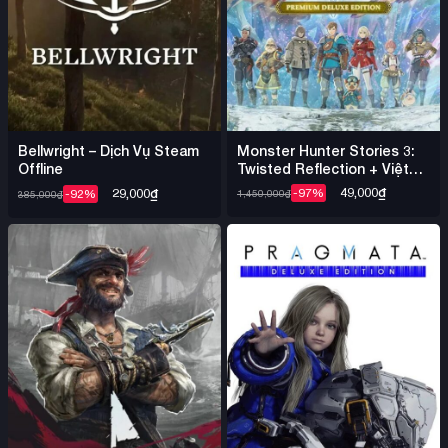
Monster Hunter Stories 3:
Bellwright – Dịch Vụ Steam
Twisted Reflection + Việt
Offline
Hóa DENUVO – Steam
49,000
₫
29,000
₫
-97%
-92%
1,450,000
₫
385,000
₫
Offline