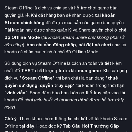
Steam Offline là dịch vụ chia sẻ và hỗ trợ chơi game bản
tài khoản
quyền giá rẻ. Khi đặt hàng bạn sẽ nhận được
Steam chính hãng
đã được mua sẵn các game bản quyền.
chế
Tài khoản này được shop quản lý và Share quyền chơi ở
độ Offline Mode
(
tài khoản Steam Share chứ không phải sở
quy mô chưa từng
Game nổi bật với những trận chiến
bạn chỉ cần đăng nhập, cài đặt và chơi
hữu riêng
);
như tài
thấy
, cho phép người chơi đối đầu với hàng nghìn kẻ thù
khoản cá nhân của mình ở chế độ Offline Mode.
cùng lúc trên màn hình. Hệ thống chiến đấu được cải tiến với
Sử dụng dịch vụ Steam Offline là cách an toàn và tiết kiệm
các combo đa dạng, kỹ năng đặc biệt hoành tráng và cơ chế
TEST
mua game
nhất để
chất lượng trước khi
. Khi sử dụng
phối hợp đồng đội sâu sắc hơn.
Steam Offline
thuê
dịch vụ "
" thì bản chất là bạn đang "
quyền sử dụng, quyền truy cập
" tài khoản trong thời hạn
vĩnh viễn
"
". Shop đảm bảo bạn luôn có thể truy cập vào tài
khoản để chơi (
nếu bị lỗi về tài khoản thì sẽ được hỗ trợ xử lý
ngay
).
Chú ý
: Tham khảo thêm thông tin chi tiết về tài khoản Steam
tại đây
Câu Hỏi Thường Gặp
Offline
. Hoặc đọc kỹ Tab