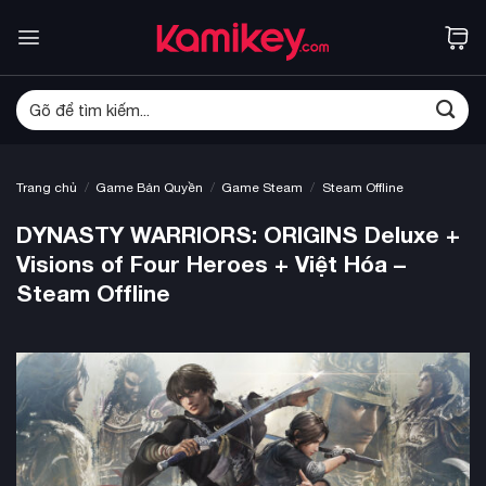
Bỏ
qua
nội
dung
Tìm
kiếm:
/
/
/
Trang chủ
Game Bản Quyền
Game Steam
Steam Offline
DYNASTY WARRIORS: ORIGINS Deluxe +
Visions of Four Heroes + Việt Hóa –
Steam Offline