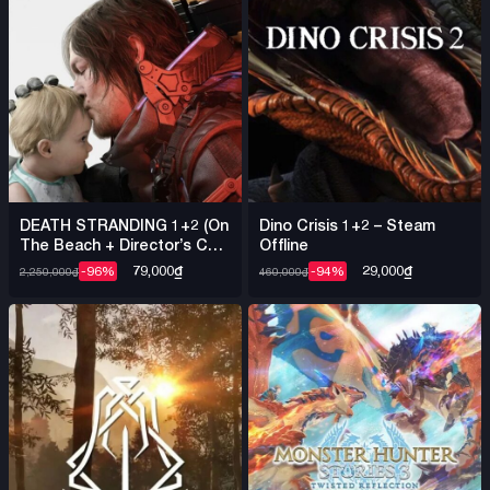
DEATH STRANDING 1+2 (On
Dino Crisis 1+2 – Steam
The Beach + Director’s Cut)
Offline
+ Việt Hóa – Steam Offline
79,000
₫
29,000
₫
-96%
-94%
2,250,000
₫
460,000
₫