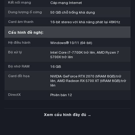
Kết nối mạng
Cáp mạng Internet
Dung lượng ổ cứng
50 GB chỗ trống khả dụng
Card âm thanh
16-bit stereo với khả năng phát lại 48KHz
Cấu hình đề nghị:
Hệ điều hành
Windows® 10/11 (64-bit)
Bộ xử lý
Intel Core i7-7700K trở lên, AMD Ryzen 7
5700X trở lên
Bộ nhớ RAM
16 GB
Card đồ họa
NVIDIA GeForce RTX 2070 (VRAM 8GB) trở
lên, AMD Radeon RX 5700 XT (VRAM 8GB) trở
lên
DirectX
Phiên bản 12
Xem cấu hình đầy đủ →