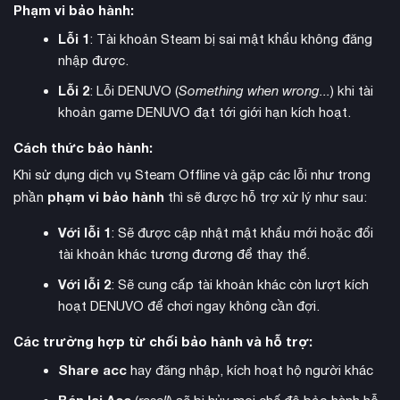
Phạm vi bảo hành:
Lỗi 1
: Tài khoản Steam bị sai mật khẩu không đăng
nhập được.
phát triển nhân vật
Lỗi 2
Hệ thống
cho phép người chơi tùy
: Lỗi DENUVO (
Something when wrong...
) khi tài
chỉnh trang bị, nâng cấp kỹ năng và mở khóa các combo
khoản game DENUVO đạt tới giới hạn kích hoạt.
mới. Game cũng giới thiệu nhiều vũ khí mới với phong cách
Cách thức bảo hành:
chiến đấu độc đáo, tạo nên trải nghiệm combat đa dạng và
Khi sử dụng dịch vụ Steam Offline và gặp các lỗi như trong
thú vị.
phạm vi bảo hành
phần
thì sẽ được hỗ trợ xử lý như sau:
chế độ phụ
Ngoài chế độ chiến dịch chính, game còn có các
Với lỗi 1
: Sẽ được cập nhật mật khẩu mới hoặc đổi
hấp dẫn
như Challenge Mode thử thách kỹ năng người chơi,
tài khoản khác tương đương để thay thế.
Conquest Mode cho phép xây dựng và phát triển lãnh thổ,
hay Online Co-op để cùng bạn bè chinh phục các nhiệm vụ
Với lỗi 2
: Sẽ cung cấp tài khoản khác còn lượt kích
khó khăn.
hoạt DENUVO để chơi ngay không cần đợi.
Các trường hợp từ chối bảo hành và hỗ trợ:
Share acc
hay đăng nhập, kích hoạt hộ người khác
Bán lại Acc