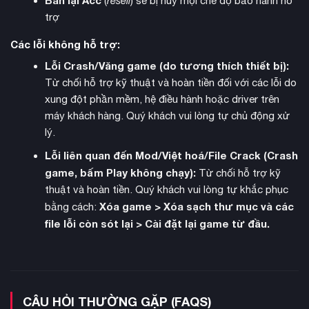
(
resell
) sẽ bị hủy mọi chế độ bảo hành hỗ
trợ
Các lỗi không hỗ trợ:
Lỗi Crash/Văng game (do tương thích thiết bị):
Từ chối hỗ trợ kỹ thuật và hoàn tiền đối với các lỗi do
xung đột phần mềm, hệ điều hành hoặc driver trên
máy khách hàng. Quý khách vui lòng tự chủ động xử
lý.
hệ thống âm thanh sống động
Origins mang đến
với nhạc
Lỗi liên quan đến Mod/Việt hoá/File Crack (Crash
nền hùng tráng và hiệu ứng chiến trường chân thực. Giọng
game, bấm Play không chạy):
Từ chối hỗ trợ kỹ
lồng tiếng chuyên nghiệp cùng các đoạn cắt cảnh chất lượng
thuật và hoàn tiền. Quý khách vui lòng tự khắc phục
cao góp phần tạo nên bầu không khí Tam Quốc đặc trưng.
Xóa game > Xóa sạch thư mục và các
bằng cách:
file lỗi còn sót lại > Cài đặt lại game từ đầu.
Digital Deluxe Edition
Phiên bản
bổ sung nhiều nội dung
độc quyền như trang phục đặc biệt, vũ khí mới, artwork và
nhạc nền. Người chơi cũng nhận được quyền truy cập sớm
vào một số nhiệm vụ và nhân vật.
CÂU HỎI THƯỜNG GẶP (FAQS)