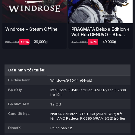
Windrose – Steam Offline
PRAGMATA Deluxe Edition +
Việt Hóa DENUVO – Steam
Offline
29,000
₫
49,000
₫
-92%
-97%
385,000
₫
1,450,000
₫
Cấu hình tối thiểu:
Hệ điều hành
Windows® 10/11 (64-bit)
Bộ xử lý
Intel Core i5-8400 trở lên, AMD Ryzen 5 2600
trở lên
Bộ nhớ RAM
12 GB
Card đồ họa
NVIDIA GeForce GTX 1060 (VRAM 6GB) trở
lên, AMD Radeon RX 590 (VRAM 8GB) trở lên
DirectX
Phiên bản 12