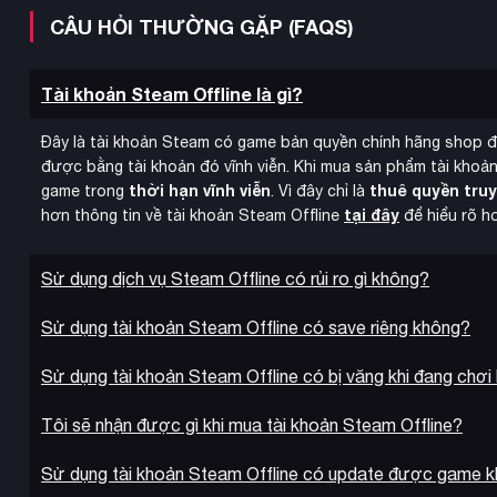
CÂU HỎI THƯỜNG GẶP (FAQS)
Tài khoản Steam Offline là gì?
Đây là tài khoản Steam có game bản quyền chính hãng shop 
được bằng tài khoản đó vĩnh viễn. Khi mua sản phẩm tài khoản
thời hạn vĩnh viễn
thuê quyền tru
game trong
. Vì đây chỉ là
tại đây
hơn thông tin về tài khoản Steam Offline
để hiểu rõ h
Sử dụng dịch vụ Steam Offline có rủi ro gì không?
Sử dụng tài khoản Steam Offline có save riêng không?
Sử dụng tài khoản Steam Offline có bị văng khi đang chơi
Frontier Workshop
Tính năng
cho phép bạn tạo, tải lên và chi
Tôi sẽ nhận được gì khi mua tài khoản Steam Offline?
tuyệt vời nhất từ cộng đồng, đặt chúng vào game của bạn hoặ
Sử dụng tài khoản Steam Offline có update được game 
để chia sẻ với người chơi khác.