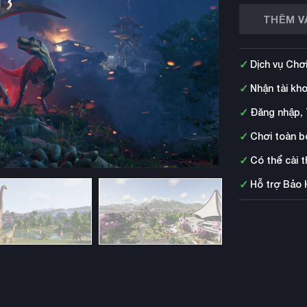
THÊM V
✓
Dịch vụ Chơ
✓
Nhận tài kh
✓
Đăng nhập, 
✓
Chơi toàn b
✓
Có thể cài 
✓
Hỗ trợ Bảo 