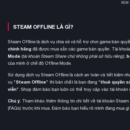
XEM
STEAM OFFLINE LÀ GÌ?
Steam Offline là dịch vụ chia sẻ và hỗ trợ chơi game bản quy
chính hãng
đã được mua sẵn các game bản quyền. Tài khoản
Mode
b
(
tài khoản Steam Share chứ không phải sở hữu riêng
);
của mình ở chế độ Offline Mode.
Sử dụng dịch vụ Steam Offline là cách an toàn và tiết kiệm n
Steam Offline
thuê quyền s
vụ "
" thì bản chất là bạn đang "
viễn
". Shop đảm bảo bạn luôn có thể truy cập vào tài khoản 
hành vi xã hội
Khủng long trong game thể hiện các
và tương t
bơi lặn vào vùng nước sâu và khủng long bay đi bộ trên cạn. 
Chú ý
: Tham khảo thêm thông tin chi tiết về tài khoản Steam
giao tiếp và phản ứng với thế giới sống động xung quanh.
(FAQs) trước khi mua. Đảm bảo bạn hiểu rõ mình đang mua gì