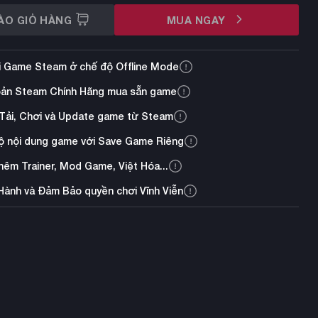
ÀO GIỎ HÀNG
MUA NGAY
i Game Steam ở chế độ Offline Mode
oản Steam Chính Hãng mua sẵn game
Tải, Chơi và Update game từ Steam
ộ nội dung game với Save Game Riêng
thêm Trainer, Mod Game, Việt Hóa...
Hành và Đảm Bảo quyền chơi Vĩnh Viễn