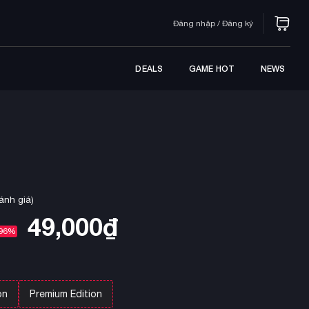
Đăng nhập / Đăng ký
DEALS
GAME HOT
NEWS
ánh giá)
49,000
₫
96%
on
Premium Edition