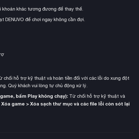
i khoản khác tương đương để thay thế.
hoạt DENUVO để chơi ngay không cần đợi.
rợ
 chối hỗ trợ kỹ thuật và hoàn tiền đối với các lỗi do xung đột
ng. Quý khách vui lòng tự chủ động xử lý.
h game, bấm Play không chạy):
Từ chối hỗ trợ kỹ thuật và
Xóa game > Xóa sạch thư mục và các file lỗi còn sót lại
:
yến bay khinh khí cầu), Dinosaur Encounter cho phép khách tiếp
khác để tăng doanh thu công viên.