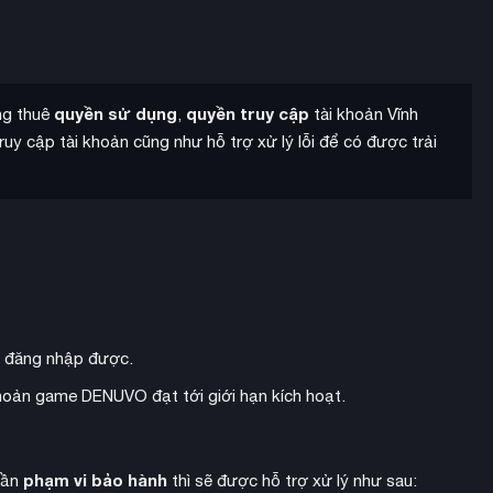
quyền sử dụng
quyền truy cập
ang thuê
,
tài khoản Vĩnh
uy cập tài khoản cũng như hỗ trợ xử lý lỗi để có được trải
g đăng nhập được.
ột phá và tùy chỉnh cảnh quan theo module
cho phép bạn tạo
 khoản game DENUVO đạt tới giới hạn kích hoạt.
 đào thung lũng, thậm chí xây thác nước, thiết kế chuồng tự
phạm vi bảo hành
hần
thì sẽ được hỗ trợ xử lý như sau: