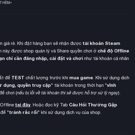
 THÊM
tài khoản Steam
ền giá rẻ. Khi đặt hàng bạn sẽ nhận được
chế độ Offline
 này được shop quản lý và Share quyền chơi ở
ạn chỉ cần đăng nhập, cài đặt và chơi
như tài khoản cá nhân
TEST
mua game
hất để
chất lượng trước khi
. Khi sử dụng dịch
ử dụng, quyền truy cập
vĩnh
" tài khoản trong thời hạn "
để chơi (
nếu bị lỗi về tài khoản thì sẽ được hỗ trợ xử lý ngay
).
ác nâng cao chưa từng thấy
, bao gồm khủng long bán thủy sinh
Du khách sẽ kinh ngạc khi chứng kiến những sinh vật hùng vĩ này
tại đây
Câu Hỏi Thường Gặp
 Offline
. Hoặc đọc kỹ Tab
tránh rắc rối
 để "
" khi sử dụng dịch vụ của shop.