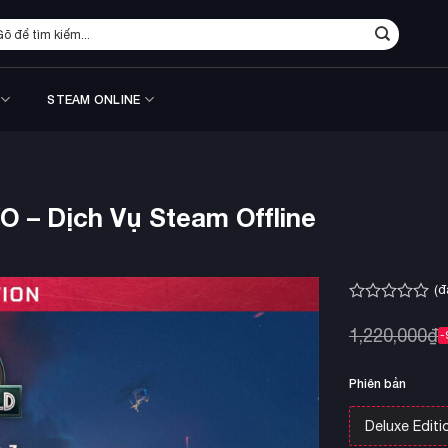
m
ếm:
STEAM ONLINE
O – Dịch Vụ Steam Offline
(đ
Được
xếp
1,220,000
₫
-
hạng
0.0
5
Phiên bản
sao
Deluxe Editi