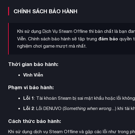
CHÍNH SÁCH BẢO HÀNH
Khi sử dụng Dịch Vụ Steam Offline thì bản chất là bạn đ
đảm bảo
Viễn. Chính sách bảo hành sẽ tập trung
quyền tr
nghiệm chơi game mượt mà nhất.
Thời gian bảo hành:
Vĩnh Viễn
Phạm vi bảo hành:
Lỗi 1
: Tài khoản Steam bị sai mật khẩu hoặc lỗi khôn
chỉnh sửa địa hình
Hệ thống xây dựng mạnh mẽ với công cụ
đ
Lỗi 2
: Lỗi DENUVO (
Something when wrong...
) khi tài
ra những công viên ấn tượng từ nền móng. Bạn có thể tạo núi,
nhiên với độ dốc và cảnh quan phong phú.
Cách thức bảo hành:
Khi sử dụng dịch vụ Steam Offline và gặp các lỗi như trong p