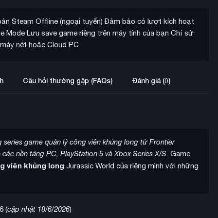
hoản Steam Offline (ngoại tuyến) Đảm bảo có lượt kích hoạt
e Mode Lưu save game riêng trên máy tính của bạn Chỉ sử
ở máy nét hoặc Cloud PC
h
Câu hỏi thường gặp (FAQs)
Đánh giá (0)
g series game quản lý công viên khủng long từ Frontier
các nền tảng PC, PlayStation 5 và Xbox Series X/S.
Game
g viên khủng long
Jurassic World của riêng mình với những
6 (
cập nhật 18/6/2026
)