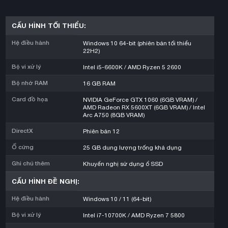
CẤU HÌNH TỐI THIỂU:
Hệ điều hành
Windows 10 64-bit (phiên bản tối thiểu
22H2)
Bộ vi xử lý
Intel i5-6600K / AMD Ryzen 5 2600
Bộ nhớ RAM
16 GB RAM
Card đồ họa
NVIDIA GeForce GTX 1060 (6GB VRAM) /
AMD Radeon RX 5600XT (6GB VRAM) / Intel
Arc A750 (8GB VRAM)
DirectX
Phiên bản 12
Ổ cứng
25 GB dung lượng trống khả dụng
Ghi chú thêm
Khuyến nghị sử dụng ổ SSD
CẤU HÌNH ĐỀ NGHỊ:
Hệ điều hành
Windows 10 / 11 (64-bit)
Bộ vi xử lý
Intel i7-10700K / AMD Ryzen 7 5800