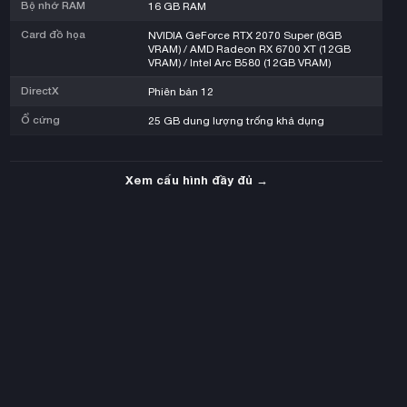
Bộ nhớ RAM
16 GB RAM
Card đồ họa
NVIDIA GeForce RTX 2070 Super (8GB
VRAM) / AMD Radeon RX 6700 XT (12GB
VRAM) / Intel Arc B580 (12GB VRAM)
DirectX
Phiên bản 12
Ổ cứng
25 GB dung lượng trống khả dụng
Xem cấu hình đầy đủ →