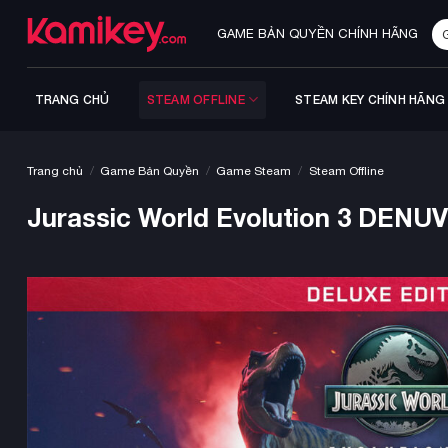
Bỏ
Tì
qua
GAME BẢN QUYỀN CHÍNH HÃNG
ki
nội
dung
TRANG CHỦ
STEAM OFFLINE
STEAM KEY CHÍNH HÃNG
/
/
/
Trang chủ
Game Bản Quyền
Game Steam
Steam Offline
Jurassic World Evolution 3 DENUV