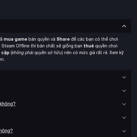
mua game
Share
đã
bản quyền và
để các bạn có thể chơi
thuê
 Steam Offline thì bản chất sẽ giống bạn
quyền chơi
y cập
(
không phải quyền sở hữu
) nên có mức giá rất rẻ. Xem kỹ
ơn.
 không?
a sẻ nội dung cộng đồng đa nền tảng
. Duyệt qua những sáng tạo
c tự tạo công viên, tòa nhà và chuồng khủng long tùy chỉnh
không?