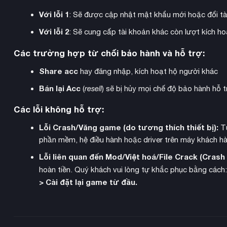
Với lỗi 1
: Sẽ được cập nhật mật khẩu mới hoặc đổi tà
Với lỗi 2
: Sẽ cung cấp tài khoản khác còn lượt kích 
Các trường hợp từ chối bảo hành và hỗ trợ:
Share acc
hay đăng nhập, kích hoạt hộ người khác
Bán lại Acc
(
resell
) sẽ bị hủy mọi chế độ bảo hành hỗ t
Các lỗi không hỗ trợ:
Lỗi Crash/Văng game (do tương thích thiết bị):
Từ
phần mềm, hệ điều hành hoặc driver trên máy khách hà
Lỗi liên quan đến Mod/Việt hoá/File Crack (Cras
hoàn tiền. Quý khách vui lòng tự khắc phục bằng cách
> Cài đặt lại game từ đầu.
Balloon Tour
Game bổ sung các điểm tham quan mới như
(chu
cận gần và chạm vào khủng long
, và nhiều trải nghiệm thú vị 