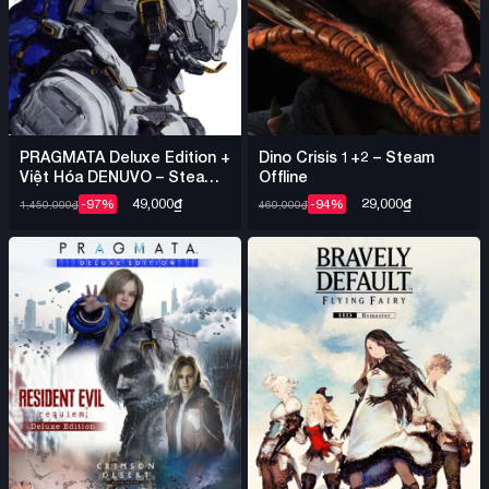
PRAGMATA Deluxe Edition +
Dino Crisis 1+2 – Steam
Việt Hóa DENUVO – Steam
Offline
Offline
49,000
₫
29,000
₫
-97%
-94%
1,450,000
₫
460,000
₫