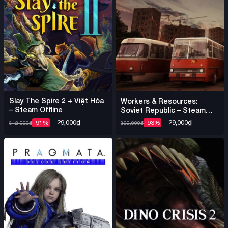
Slay The Spire 2 + Việt Hóa
Workers & Resources:
– Steam Offline
Soviet Republic – Steam
Offline
29,000
₫
29,000
₫
-91%
-93%
312,000
₫
399,000
₫