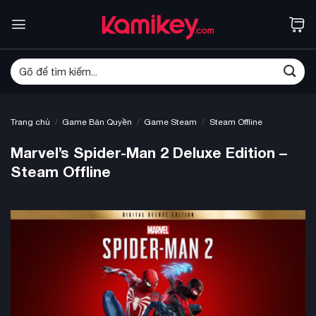
Bỏ
qua
nội
dung
Tìm
kiếm:
/
/
/
Trang chủ
Game Bản Quyền
Game Steam
Steam Offline
Marvel’s Spider-Man 2 Deluxe Edition –
Steam Offline