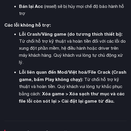
Bán lại Acc
(
resell
) sẽ bị hủy mọi chế độ bảo hành hỗ
trợ
Các lỗi không hỗ trợ:
Lỗi Crash/Văng game (do tương thích thiết bị):
PlayStation Network
Tích hợp
cho phép người chơi PC
Từ chối hỗ trợ kỹ thuật và hoàn tiền đối với các lỗi do
đăng nhập tài khoản PlayStation để nhận thành tích, quản lý
xung đột phần mềm, hệ điều hành hoặc driver trên
danh sách bạn bè và truy cập hồ sơ người chơi thông qua
máy khách hàng. Quý khách vui lòng tự chủ động xử
overlay có thể mở bằng phím tắt Shift + F1.
lý.
Lỗi liên quan đến Mod/Việt hoá/File Crack (Crash
game, bấm Play không chạy):
Từ chối hỗ trợ kỹ
thuật và hoàn tiền. Quý khách vui lòng tự khắc phục
Xóa game > Xóa sạch thư mục và các
bằng cách:
file lỗi còn sót lại > Cài đặt lại game từ đầu.