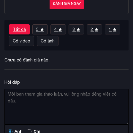
ĐÁNH GIÁ NGAY
Tất cả
5
4
3
2
1
Có video
Có ảnh
Chưa có đánh giá nào.
Hỏi đáp
Anh
Chị