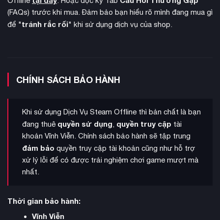
Offline
. Hoặc đọc kỹ Tab
(FAQs) trước khi mua. Đảm bảo bạn hiểu rõ mình đang mua gì
tránh rắc rối
để "
" khi sử dụng dịch vụ của shop.
CHÍNH SÁCH BẢO HÀNH
16:9, 21:9 và 32:9
Game hỗ trợ đa dạng tỷ lệ màn hình như
cùng thiết lập màn hình ultra-wide. Người chơi có thể trải
Khi sử dụng Dịch Vụ Steam Offline thì bản chất là bạn
nghiệm với ba màn hình qua NVIDIA Surround hoặc AMD
quyền sử dụng
quyền truy cập
đang thuê
,
tài
Eyefinity, tạo góc nhìn rộng và ấn tượng khi khám phá New
khoản Vĩnh Viễn. Chính sách bảo hành sẽ tập trung
York.
đảm bảo
quyền truy cập tài khoản cũng như hỗ trợ
xử lý lỗi để có được trải nghiệm chơi game mượt mà
nhất.
Thời gian bảo hành:
Vĩnh Viễn