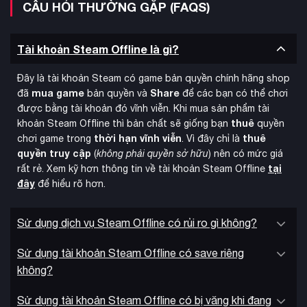
CÂU HỎI THƯỜNG GẶP (FAQS)
Tài khoản Steam Offline là gì?
New York mở rộng
Game mang đến một
với Brooklyn và
Queens bên cạnh Manhattan. Sử dụng Web Wings mới để di
Đây là tài khoản Steam có game bản quyền chính hãng shop
chuyển linh hoạt, người chơi có thể chuyển đổi giữa hai
mua game
Share
đã
bản quyền và
để các bạn có thể chơi
Spider-Men để trải nghiệm các câu chuyện và sức mạnh khác
được bằng tài khoản đó vĩnh viễn. Khi mua sản phẩm tài
nhau.
thuê
khoản Steam Offline thì bản chất sẽ giống bạn
quyền
thời hạn vĩnh viễn
thuê
chơi game trong
. Vì đây chỉ là
quyền truy cập
(
không phải quyền sở hữu
) nên có mức giá
tại
rất rẻ. Xem kỹ hơn thông tin về tài khoản Steam Offline
đây
để hiểu rõ hơn.
Sử dụng dịch vụ Steam Offline có rủi ro gì không?
Sử dụng tài khoản Steam Offline có save riêng
không?
Sử dụng tài khoản Steam Offline có bị văng khi đang