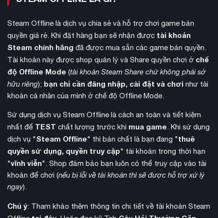
Steam Offline là dịch vụ chia sẻ và hỗ trợ chơi game bản
tài khoản
quyền giá rẻ. Khi đặt hàng bạn sẽ nhận được
Steam chính hãng
đã được mua sẵn các game bản quyền.
chế
Tài khoản này được shop quản lý và Share quyền chơi ở
độ Offline Mode
(
tài khoản Steam Share chứ không phải sở
bạn chỉ cần đăng nhập, cài đặt và chơi
hữu riêng
);
như tài
khoản cá nhân của mình ở chế độ Offline Mode.
Sử dụng dịch vụ Steam Offline là cách an toàn và tiết kiệm
phản xạ, bóng đổ và
Ray tracing trên PC được cải tiến với
TEST
mua game
nhất để
chất lượng trước khi
. Khi sử dụng
ánh sáng môi trường
chân thực. Đặc biệt với GPU NVIDIA
Steam Offline
thuê
dịch vụ "
" thì bản chất là bạn đang "
GeForce RTX, công nghệ DLSS Ray Reconstruction tạo nên
quyền sử dụng, quyền truy cập
" tài khoản trong thời hạn
hình ảnh ray-traced sắc nét và chính xác hơn thông qua AI.
vĩnh viễn
"
". Shop đảm bảo bạn luôn có thể truy cập vào tài
khoản để chơi (
nếu bị lỗi về tài khoản thì sẽ được hỗ trợ xử lý
ngay
).
Chú ý
: Tham khảo thêm thông tin chi tiết về tài khoản Steam
tại đây
Câu Hỏi Thường Gặp