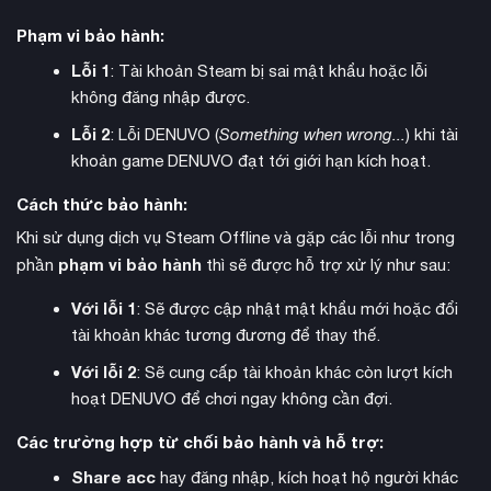
Phạm vi bảo hành:
Lỗi 1
: Tài khoản Steam bị sai mật khẩu hoặc lỗi
không đăng nhập được.
Lỗi 2
: Lỗi DENUVO (
Something when wrong...
) khi tài
khoản game DENUVO đạt tới giới hạn kích hoạt.
bàn phím và chuột
Về điều khiển, game hỗ trợ đầy đủ
với
Cách thức bảo hành:
khả năng tùy chỉnh phím. Khi sử dụng tay cầm DualSense qua
Khi sử dụng dịch vụ Steam Offline và gặp các lỗi như trong
kết nối có dây, người chơi được trải nghiệm phản hồi xúc
phạm vi bảo hành
phần
thì sẽ được hỗ trợ xử lý như sau:
giác và cò adaptive triggers chân thực.
Với lỗi 1
: Sẽ được cập nhật mật khẩu mới hoặc đổi
tài khoản khác tương đương để thay thế.
Với lỗi 2
: Sẽ cung cấp tài khoản khác còn lượt kích
hoạt DENUVO để chơi ngay không cần đợi.
Các trường hợp từ chối bảo hành và hỗ trợ:
Share acc
hay đăng nhập, kích hoạt hộ người khác