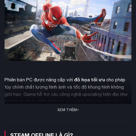
đồ họa tối ưu
Phiên bản PC được nâng cấp với
cho phép
tùy chỉnh chất lượng hình ảnh và tốc độ khung hình không
giới hạn. Game hỗ trợ các công nghệ upscaling hiện đại như
NVIDIA DLSS 3, AMD FSR 3.1 và Intel XeSS giúp cân bằng
giữa hiệu năng và chất lượng hình ảnh.
XEM THÊM
STEAM OFFLINE LÀ GÌ?