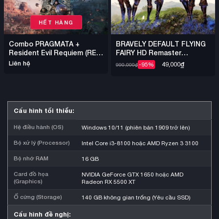
HẾT HÀNG
Combo PRAGMATA +
BRAVELY DEFAULT FLYING
Resident Evil Requiem (RE9)
FAIRY HD Remaster
+ Crimson Desert – Steam
DENUVO – Steam Offline
Liên hệ
49,000
₫
-95%
990,000
₫
Offline Nhiều Game
Cấu hình tối thiểu:
Hệ điều hành (OS)
Windows 10/11 (phiên bản 1909 trở lên)
Bộ xử lý (Processor)
Intel Core i3-8100 hoặc AMD Ryzen 3 3100
Bộ nhớ RAM
16 GB
Card đồ họa
NVIDIA GeForce GTX 1650 hoặc AMD
(Graphics)
Radeon RX 5500 XT
Ổ cứng (Storage)
140 GB không gian trống (Yêu cầu SSD)
Cấu hình đề nghị: