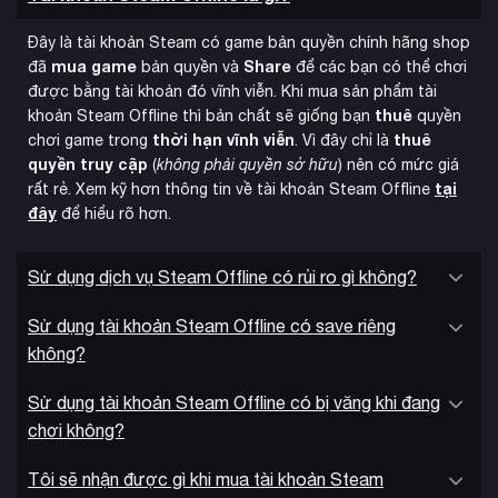
Đây là tài khoản Steam có game bản quyền chính hãng shop
mua game
Share
đã
bản quyền và
để các bạn có thể chơi
được bằng tài khoản đó vĩnh viễn. Khi mua sản phẩm tài
thuê
khoản Steam Offline thì bản chất sẽ giống bạn
quyền
thời hạn vĩnh viễn
thuê
chơi game trong
. Vì đây chỉ là
quyền truy cập
(
không phải quyền sở hữu
) nên có mức giá
tại
rất rẻ. Xem kỹ hơn thông tin về tài khoản Steam Offline
đây
để hiểu rõ hơn.
tùy biến ngoại hình
Hệ thống
phong phú cho phép người
Sử dụng dịch vụ Steam Offline có rủi ro gì không?
chơi thay đổi trang phục, hiệu ứng chakra và các phụ kiện
thông qua phần thưởng sau mỗi trận đấu. Có hàng trăm vật
Sử dụng tài khoản Steam Offline có save riêng
phẩm trang trí có thể mở khóa, giúp tạo nên phong cách độc
không?
đáo cho từng người chơi.
Sử dụng tài khoản Steam Offline có bị văng khi đang
chơi không?
Tôi sẽ nhận được gì khi mua tài khoản Steam