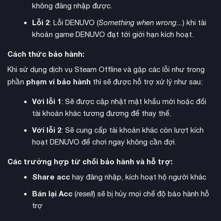
không đăng nhập được.
Lỗi 2
: Lỗi DENUVO (
Something when wrong...
) khi tài
khoản game DENUVO đạt tới giới hạn kích hoạt.
Cách thức bảo hành:
Khi sử dụng dịch vụ Steam Offline và gặp các lỗi như trong
phạm vi bảo hành
phần
thì sẽ được hỗ trợ xử lý như sau:
Với lỗi 1
: Sẽ được cập nhật mật khẩu mới hoặc đổi
tài khoản khác tương đương để thay thế.
Với lỗi 2
: Sẽ cung cấp tài khoản khác còn lượt kích
Hệ thống chiến đấu
được thiết kế linh hoạt với nhiều cơ chế
hoạt DENUVO để chơi ngay không cần đợi.
mới. Người chơi có thể thực hiện các đòn tấn công melee,
Các trường hợp từ chối bảo hành và hỗ trợ:
jutsu tầm xa và ultimate jutsu hoành tráng. Mỗi nhân vật đều
có bộ kỹ năng độc đáo phản ánh đúng phong cách chiến đấu
Share acc
hay đăng nhập, kích hoạt hộ người khác
trong anime/manga.
Bán lại Acc
(
resell
) sẽ bị hủy mọi chế độ bảo hành hỗ
trợ