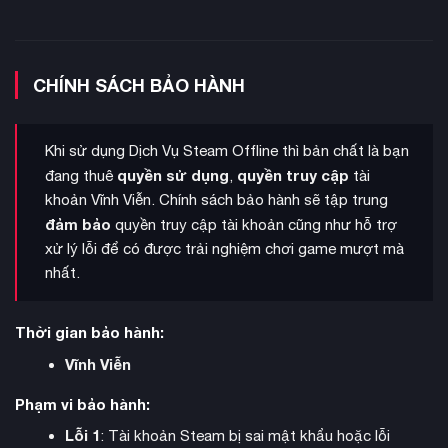
CHÍNH SÁCH BẢO HÀNH
Khi sử dụng Dịch Vụ Steam Offline thì bản chất là bạn
quyền sử dụng
quyền truy cập
đang thuê
,
tài
khoản Vĩnh Viễn. Chính sách bảo hành sẽ tập trung
đảm bảo
quyền truy cập tài khoản cũng như hỗ trợ
xử lý lỗi để có được trải nghiệm chơi game mượt mà
nhất.
cuộc đối đầu giữa Naruto
Lần đầu tiên trong lịch sử series,
và Sasuke
được tái hiện hoàn chỉnh từ đầu đến cuối trong
Thời gian bảo hành:
một game. Kết hợp giữa những cảnh anime gốc được
Vĩnh Viễn
remaster với trải nghiệm chiến đấu chất lượng cao, game tái
hiện trọn vẹn hành trình của hai ninja huyền thoại.
Phạm vi bảo hành:
Lỗi 1
: Tài khoản Steam bị sai mật khẩu hoặc lỗi