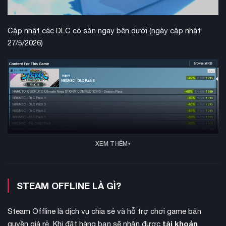
Cập nhật các DLC có sẵn ngay bên dưới (ngày cập nhật
27/5/2026)
XEM THÊM
130 nhân vật
Với hơn
có thể chơi được, bao gồm cả những
nhân vật mới như Indra và Asura Ōtsutsuki, game thủ sẽ
STEAM OFFLINE LÀ GÌ?
được trải nghiệm những trận chiến ninja đỉnh cao. Hệ thống
chiến đấu được cải tiến với chế độ Simple Mode giúp người
Steam Offline là dịch vụ chia sẻ và hỗ trợ chơi game bản
chơi dễ dàng thực hiện các combo ninjutsu mạnh mẽ chỉ với
tài khoản
quyền giá rẻ. Khi đặt hàng bạn sẽ nhận được
một nút bấm.