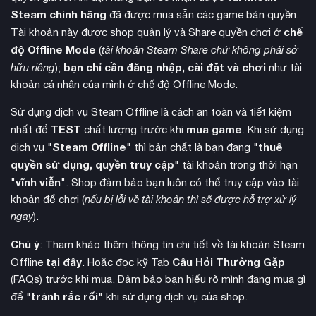
Steam chính hãng
đã được mua sẵn các game bản quyền.
chế
Tài khoản này được shop quản lý và Share quyền chơi ở
độ Offline Mode
(
tài khoản Steam Share chứ không phải sở
bạn chỉ cần đăng nhập, cài đặt và chơi
hữu riêng
);
như tài
khoản cá nhân của mình ở chế độ Offline Mode.
Sử dụng dịch vụ Steam Offline là cách an toàn và tiết kiệm
TEST
mua game
nhất để
chất lượng trước khi
. Khi sử dụng
Steam Offline
thuê
dịch vụ "
" thì bản chất là bạn đang "
quyền sử dụng, quyền truy cập
" tài khoản trong thời hạn
vĩnh viễn
"
". Shop đảm bảo bạn luôn có thể truy cập vào tài
khoản để chơi (
nếu bị lỗi về tài khoản thì sẽ được hỗ trợ xử lý
ngay
).
chế độ cốt truyện
Game có hai
chính. History Mode cho
Chú ý
: Tham khảo thêm thông tin chi tiết về tài khoản Steam
phép người chơi trải nghiệm lại những khoảnh khắc quan
tại đây
Câu Hỏi Thường Gặp
Offline
. Hoặc đọc kỹ Tab
trọng trong saga Naruto qua 8 chương, có thể bắt đầu từ
(FAQs) trước khi mua. Đảm bảo bạn hiểu rõ mình đang mua gì
bất kỳ chương nào. Special Story Mode mang đến cốt truyện
tránh rắc rối
để "
" khi sử dụng dịch vụ của shop.
độc quyền hoàn toàn mới về thế hệ ninja hiện đại.