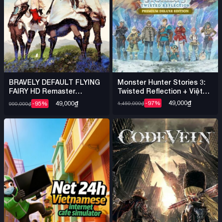
Monster Hunter Stories 3:
BRAVELY DEFAULT FLYING
Twisted Reflection + Việt
FAIRY HD Remaster
Hóa DENUVO – Steam
DENUVO – Steam Offline
49,000
₫
49,000
₫
-97%
-95%
1,450,000
₫
990,000
₫
Offline