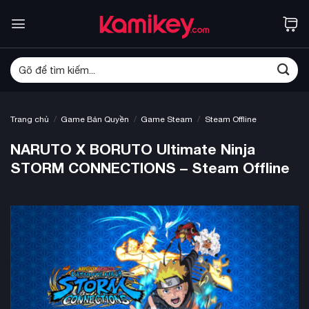
Bỏ
qua
nội
dung
Tìm
kiếm:
/
/
/
Trang chủ
Game Bản Quyền
Game Steam
Steam Offline
NARUTO X BORUTO Ultimate Ninja
STORM CONNECTIONS – Steam Offline