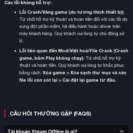
Các lỗi không hỗ trợ:
Lỗi Crash/Văng game (do tương thích thiết bị):
Từ chối hỗ trợ kỹ thuật và hoàn tiền đối với các lỗi do
xung đột phần mềm, hệ điều hành hoặc driver trên
máy khách hàng. Quý khách vui lòng tự chủ động xử
lý.
Lỗi liên quan đến Mod/Việt hoá/File Crack (Crash
game, bấm Play không chạy):
Từ chối hỗ trợ kỹ
thuật và hoàn tiền. Quý khách vui lòng tự khắc phục
Xóa game > Xóa sạch thư mục và các
bằng cách:
chế độ multiplayer
Game có
online với hệ thống kết nối
file lỗi còn sót lại > Cài đặt lại game từ đầu.
được cải thiện, cho phép đấu rank và casual. Người chơi có
thể tham gia các trận đấu 1v1 hoặc tag team 2v2 với bạn bè
hoặc đối thủ toàn cầu. Hệ thống tìm trận được tối ưu để
giảm thiểu thời gian chờ đợi.
CÂU HỎI THƯỜNG GẶP (FAQS)
Tài khoản Steam Offline là gì?