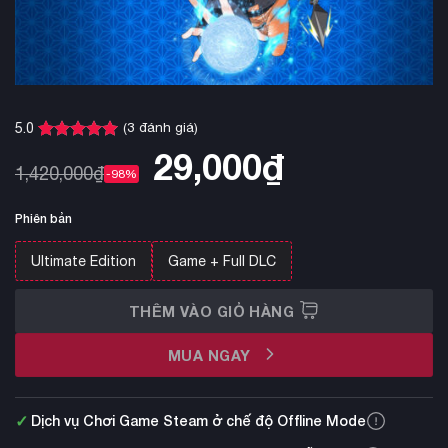
(
3
đánh giá)
5.0
5.0
3
trên 5
29,000
₫
dựa trên
1,420,000
₫
-98%
đánh giá
Phiên bản
Ultimate Edition
Game + Full DLC
THÊM VÀO GIỎ HÀNG
MUA NGAY
✓
Dịch vụ Chơi Game Steam ở chế độ Offline Mode