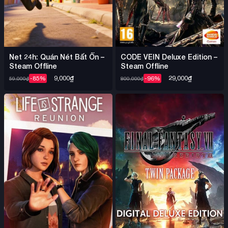
Net 24h: Quán Nét Bất Ổn –
CODE VEIN Deluxe Edition –
Steam Offline
Steam Offline
9,000
₫
29,000
₫
-85%
-96%
59,000
₫
800,000
₫