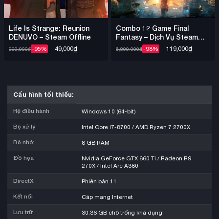
Combo 12 Game Final
Life Is Strange: Reunion
Fantasy – Dịch Vụ Steam
DENUVO – Steam Offline
Offline Nhiều Game
119,000
₫
49,000
₫
-98%
-95%
6,800,000
₫
990,000
₫
Cấu hình tối thiểu:
Hệ điều hành
Windows 10 (64-bit)
Bộ xử lý
Intel Core i7-8700 / AMD Ryzen 7 2700X
Bộ nhớ
8 GB RAM
Đồ họa
Nvidia GeForce GTX 660 Ti / Radeon R9
270X / Intel Arc A380
DirectX
Phiên bản 11
Kết nối
Cáp mạng Internet
Lưu trữ
30.36 GB chỗ trống khả dụng