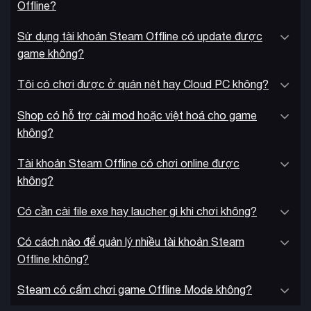
Offline?
Sử dụng tài khoản Steam Offline có update được
game không?
Tôi có chơi được ở quán nét hay Cloud PC không?
Shop có hỗ trợ cài mod hoặc việt hoá cho game
không?
Đồ họa và âm thanh
được nâng cấp đáng kể với hiệu ứng
Tài khoản Steam Offline có chơi online được
particle đẹp mắt và diễn họa chiêu thức hoành tráng. Game
không?
chạy mượt mà ở 60 FPS trên các console thế hệ mới, đi kèm
soundtrack quen thuộc từ series anime và những bản nhạc
Có cần cài file exe hay laucher gì khi chơi không?
độc quyền mới.
Có cách nào để quản lý nhiều tài khoản Steam
Offline không?
Steam có cấm chơi game Offline Mode không?