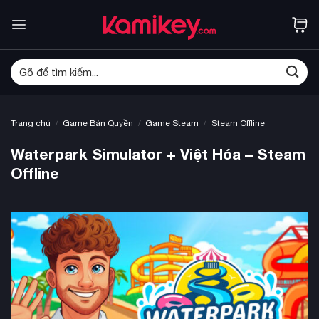
Bỏ
qua
nội
dung
Tìm
kiếm:
/
/
/
Trang chủ
Game Bản Quyền
Game Steam
Steam Offline
Waterpark Simulator + Việt Hóa – Steam
Offline