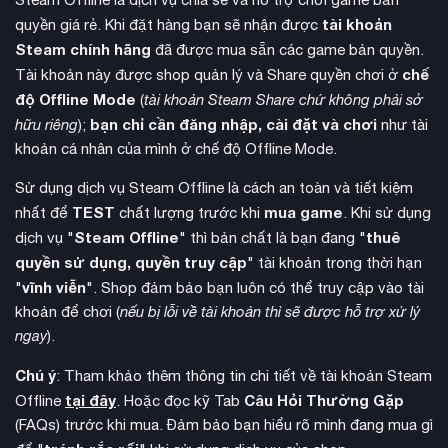
tài khoản
quyền giá rẻ. Khi đặt hàng bạn sẽ nhận được
Steam chính hãng
đã được mua sẵn các game bản quyền.
chế
Tài khoản này được shop quản lý và Share quyền chơi ở
độ Offline Mode
(
tài khoản Steam Share chứ không phải sở
Ban đầu, mọi việc đều phụ thuộc vào bạn. Từ bán vé, phục
bạn chỉ cần đăng nhập, cài đặt và chơi
hữu riêng
);
như tài
vụ thức ăn, cứu khách đuối nước, sửa chữa cầu trượt hỏng,
khoản cá nhân của mình ở chế độ Offline Mode.
dọn dẹp sau khách tham quan, đến việc vớt phân ra khỏi bể
Sử dụng dịch vụ Steam Offline là cách an toàn và tiết kiệm
thực tế
bơi. Đây là trải nghiệm hỗn loạn nhưng
của việc điều
TEST
mua game
nhất để
chất lượng trước khi
. Khi sử dụng
hành công viên nước thành công.
Steam Offline
thuê
dịch vụ "
" thì bản chất là bạn đang "
quyền sử dụng, quyền truy cập
" tài khoản trong thời hạn
vĩnh viễn
"
". Shop đảm bảo bạn luôn có thể truy cập vào tài
khoản để chơi (
nếu bị lỗi về tài khoản thì sẽ được hỗ trợ xử lý
ngay
).
Chú ý
: Tham khảo thêm thông tin chi tiết về tài khoản Steam
tại đây
Câu Hỏi Thường Gặp
Offline
. Hoặc đọc kỹ Tab
(FAQs) trước khi mua. Đảm bảo bạn hiểu rõ mình đang mua gì