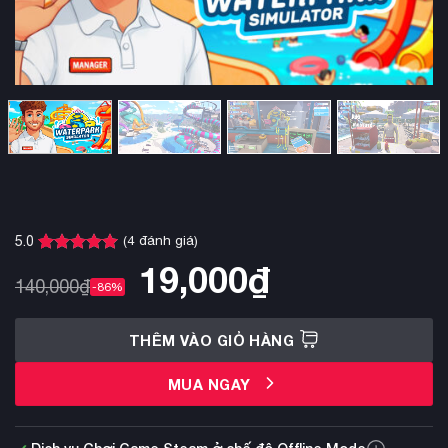
(
4
đánh giá)
5.0
5.0
4
trên 5
19,000
₫
dựa trên
140,000
₫
-86%
đánh giá
THÊM VÀO GIỎ HÀNG
MUA NGAY