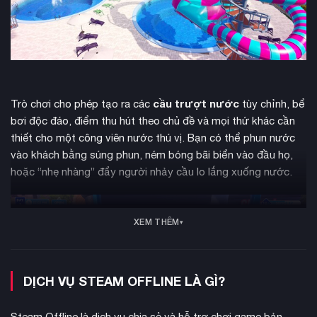
cầu trượt nước
Trò chơi cho phép tạo ra các
tùy chỉnh, bể
bơi độc đáo, điểm thu hút theo chủ đề và mọi thứ khác cần
thiết cho một công viên nước thú vị. Bạn có thể phun nước
vào khách bằng súng phun, ném bóng bãi biển vào đầu họ,
hoặc “nhẹ nhàng” đẩy người nhảy cầu lo lắng xuống nước.
XEM THÊM
DỊCH VỤ STEAM OFFLINE LÀ GÌ?
Steam Offline là dịch vụ chia sẻ và hỗ trợ chơi game bản