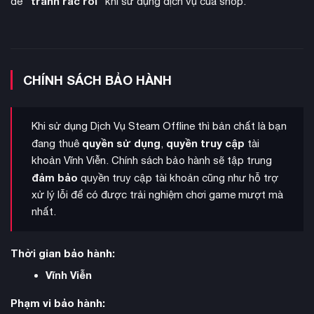
tránh rắc rối
để "
" khi sử dụng dịch vụ của shop.
tùy chỉnh
Hệ thống
phong phú cho phép sơn tường và cầu
CHÍNH SÁCH BẢO HÀNH
trượt, tạo thiết kế riêng trên bất kỳ bề mặt nào, thay đổi sàn
để tạo tông màu cho từng khu vực. Bạn có thể thêm đạo cụ,
biển hiệu và đồ trang trí để mang lại nét cá nhân và khiến mọi
Khi sử dụng Dịch Vụ Steam Offline thì bản chất là bạn
góc cảm thấy độc đáo.
quyền sử dụng
quyền truy cập
đang thuê
,
tài
khoản Vĩnh Viễn. Chính sách bảo hành sẽ tập trung
đảm bảo
quyền truy cập tài khoản cũng như hỗ trợ
xử lý lỗi để có được trải nghiệm chơi game mượt mà
nhất.
Thời gian bảo hành:
Vĩnh Viễn
Phạm vi bảo hành: