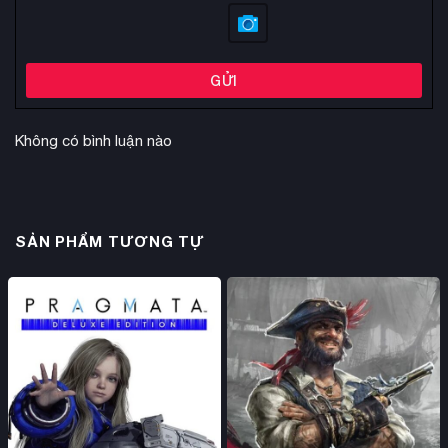
Steam
An toàn & bảo mật
– Phương thức chơi game bản quyền
an toàn và tiết kiệm nhất hiện nay
GỬI
Sẵn sàng chơi
– Tài khoản Steam có sẵn game, chỉ cần
đăng nhập và chơi ngay
Không có bình luận nào
Trải nghiệm đầy đủ
– Mang lại trải nghiệm chơi game
bản quyền hoàn chỉnh với mức giá dễ tiếp cận
KAMIKEY
– Shop game bản quyền uy tín, đáng tin cậy
SẢN PHẨM TƯƠNG TỰ
Hướng dẫn mua game Steam Offline tại KAMIKEY
Ấn “Mua ngay”
trên sản phẩm Waterpark Simulator
Nhập thông tin
cá nhân cần thiết
Ấn “Đặt hàng”
và tiến hành thanh toán
Nhận tài khoản
Steam (username và password) kèm
hướng dẫn chi tiết