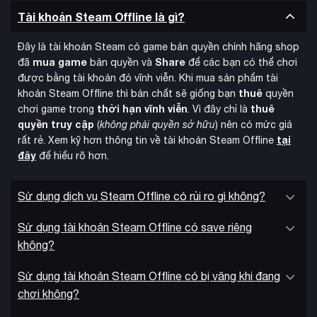
đánh giá tổng thể
Mọi hành động đều ảnh hưởng đến
của
Tài khoản Steam Offline là gì?
công viên – từ mức độ sạch sẽ, độ thú vị của cầu trượt, đến
chất lượng thức ăn và tiện nghi. Khách càng hài lòng, đánh
Đây là tài khoản Steam có game bản quyền chính hãng shop
giá càng cao. Giữ họ hài lòng và họ sẽ ở lại lâu hơn, chi tiêu
mua game
Share
đã
bản quyền và
để các bạn có thể chơi
nhiều hơn và muốn quay lại.
được bằng tài khoản đó vĩnh viễn. Khi mua sản phẩm tài
thuê
khoản Steam Offline thì bản chất sẽ giống bạn
quyền
thời hạn vĩnh viễn
thuê
chơi game trong
. Vì đây chỉ là
quyền truy cập
(
không phải quyền sở hữu
) nên có mức giá
tại
rất rẻ. Xem kỹ hơn thông tin về tài khoản Steam Offline
đây
để hiểu rõ hơn.
Sử dụng dịch vụ Steam Offline có rủi ro gì không?
Sử dụng tài khoản Steam Offline có save riêng
không?
Sử dụng tài khoản Steam Offline có bị văng khi đang
chơi không?
phổ biến
Khi công viên trở nên
, đã đến lúc mở rộng. Mở khóa