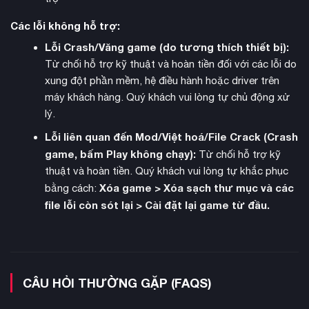
Các lỗi không hỗ trợ:
Giữ khách hài lòng bằng cách thiết lập các gian hàng thức ăn
Lỗi Crash/Văng game (do tương thích thiết bị):
và máy bán hàng tự động quanh công viên. Chuẩn bị hot dog,
Từ chối hỗ trợ kỹ thuật và hoàn tiền đối với các lỗi do
nước chanh, kem và nhiều món khác. Thức ăn càng ngon,
xung đột phần mềm, hệ điều hành hoặc driver trên
hài lòng
khách càng
và chi tiêu nhiều hơn.
máy khách hàng. Quý khách vui lòng tự chủ động xử
lý.
Lỗi liên quan đến Mod/Việt hoá/File Crack (Crash
game, bấm Play không chạy):
Từ chối hỗ trợ kỹ
thuật và hoàn tiền. Quý khách vui lòng tự khắc phục
Xóa game > Xóa sạch thư mục và các
bằng cách:
file lỗi còn sót lại > Cài đặt lại game từ đầu.
CÂU HỎI THƯỜNG GẶP (FAQS)