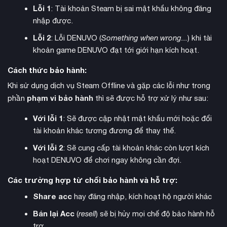
Lỗi 1
: Tài khoản Steam bị sai mật khẩu không đăng
nhập được.
Lỗi 2
: Lỗi DENUVO (
Something when wrong...
) khi tài
hài hước
Vật lý ragdoll mang đến những khoảnh khắc
không
khoản game DENUVO đạt tới giới hạn kích hoạt.
ngờ. Khách có thể bay lên không trung, rơi xuống bể, hoặc
trượt té một cách bất lực sau khi trượt trên vũng nước. Mọi
Cách thức bảo hành:
khoảnh khắc đều có thể trở thành điểm nhấn hài kịch đáng
Khi sử dụng dịch vụ Steam Offline và gặp các lỗi như trong
nhớ.
phạm vi bảo hành
phần
thì sẽ được hỗ trợ xử lý như sau:
Với lỗi 1
: Sẽ được cập nhật mật khẩu mới hoặc đổi
tài khoản khác tương đương để thay thế.
Với lỗi 2
: Sẽ cung cấp tài khoản khác còn lượt kích
hoạt DENUVO để chơi ngay không cần đợi.
Các trường hợp từ chối bảo hành và hỗ trợ:
Share acc
hay đăng nhập, kích hoạt hộ người khác
Bán lại Acc
(
resell
) sẽ bị hủy mọi chế độ bảo hành hỗ
trợ