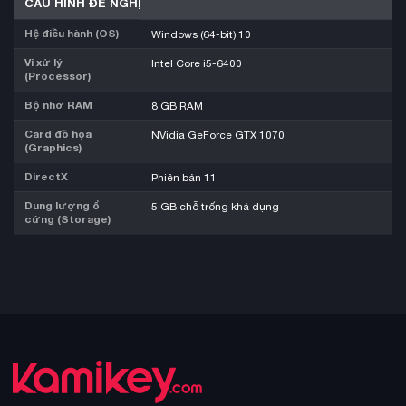
CẤU HÌNH ĐỀ NGHỊ
Hệ điều hành (OS)
Windows (64-bit) 10
Vi xử lý
Intel Core i5-6400
(Processor)
Bộ nhớ RAM
8 GB RAM
Card đồ họa
NVidia GeForce GTX 1070
(Graphics)
DirectX
Phiên bản 11
Dung lượng ổ
5 GB chỗ trống khả dụng
cứng (Storage)