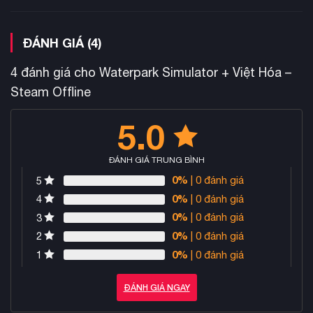
nghệ sĩ tạo tài sản, hình ảnh/video marketing, đội ngũ dịch
sản phẩm 100% thủ
thuật và lập trình viên, tạo nên một
công
.
ĐÁNH GIÁ (4)
4 đánh giá cho
Waterpark Simulator + Việt Hóa –
Steam Offline
5.0
ĐÁNH GIÁ TRUNG BÌNH
0%
| 0 đánh giá
5
0%
| 0 đánh giá
4
0%
| 0 đánh giá
3
0%
| 0 đánh giá
2
0%
| 0 đánh giá
1
Early Access
Waterpark Simulator hiện đang trong giai đoạn
trên Steam với đánh giá Very Positive (93% tích cực từ hơn
ĐÁNH GIÁ NGAY
1,600 reviews). Game dự kiến phát triển thêm 9-12 tháng với