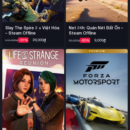
Slay The Spire 2 + Việt Hóa
Net 24h: Quán Nét Bất Ổn –
– Steam Offline
Steam Offline
29,000
₫
9,000
₫
-91%
-85%
312,000
₫
59,000
₫