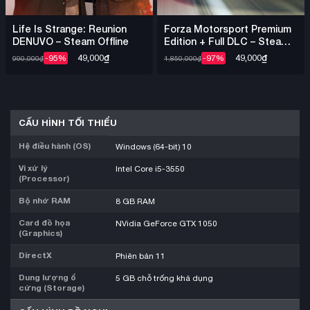
Life Is Strange: Reunion
Forza Motorsport Premium
DENUVO – Steam Offline
Edition + Full DLC – Steam
Offline
49,000
₫
49,000
₫
-95%
-97%
990,000
₫
1,850,000
₫
CẤU HÌNH TỐI THIỂU
Hệ điều hành (OS)
Windows (64-bit) 10
Vi xử lý
Intel Core i5-3550
(Processor)
Bộ nhớ RAM
8 GB RAM
Card đồ họa
NVidia GeForce GTX 1050
(Graphics)
DirectX
Phiên bản 11
Dung lượng ổ
5 GB chỗ trống khả dụng
cứng (Storage)