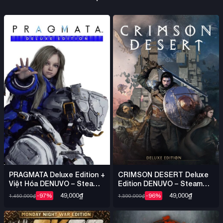
PRAGMATA Deluxe Edition +
CRIMSON DESERT Deluxe
Việt Hóa DENUVO – Steam
Edition DENUVO – Steam
Offline
Offline
49,000
₫
49,000
₫
-97%
-96%
1,450,000
₫
1,390,000
₫