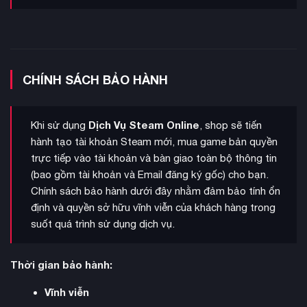
sinh vật kỳ ảo chưa từng xuất hiện.
crafting linh hoạt
Hệ thống
, cho phép chế tạo vũ khí và
đa dạng công cụ sinh tồn.
mô-đun căn cứ
Tự do thiết kế và tùy biến các
theo
CHÍNH SÁCH BẢO HÀNH
phong cách cá nhân.
bí mật vũ trụ
Cốt truyện có chiều sâu, mở ra nhiều
của kỷ
Dịch Vụ Steam Online
Khi sử dụng
, shop sẽ tiến
nguyên mới.
hành tạo tài khoản Steam mới, mua game bản quyền
Giải pháp Tài khoản Mới + Full Mail tại KAMIKEY:
trực tiếp vào tài khoản và bàn giao toàn bộ thông tin
(bao gồm tài khoản và Email đăng ký gốc) cho bạn.
Sở hữu trọn đời:
Bạn nhận được 01 Tài khoản tạo mới
Chính sách bảo hành dưới đây nhằm đảm bảo tính ổn
(0h chơi) + 01 Email khởi tạo gốc.
định và quyền sở hữu vĩnh viễn của khách hàng trong
suốt quá trình sử dụng dịch vụ.
Tự do đổi thông tin:
Bạn toàn quyền thay đổi Mật khẩu,
Email, SĐT bảo mật.
Thời gian bảo hành:
Tính năng đầy đủ:
Chơi Online/Offline, kết bạn, nạp tiền
bình thường.
Vĩnh viễn