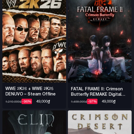
WWE 2K26 + WWE 2K25
FATAL FRAME II: Crimson
DENUVO – Steam Offline
Butterfly REMAKE Digital
Deluxe Edition – Steam
49,000
₫
49,000
₫
-96%
-97%
1,210,000
₫
1,458,000
₫
Offline