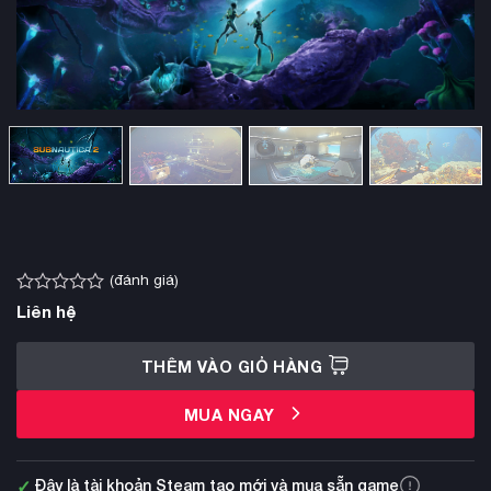
(đánh giá)
Được
Liên hệ
xếp
hạng
0.0
THÊM VÀO GIỎ HÀNG
5
sao
MUA NGAY
✓
Đây là tài khoản Steam tạo mới và mua sẵn game