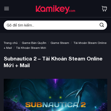
Bỏ
qua
nội
dung
Tìm
kiếm:
/
/
/
Trang chủ
Game Bản Quyền
Game Steam
Tài khoản Steam Online
/
+ Mail
Tài Khoản Steam Mới
Subnautica 2 – Tài Khoản Steam Online
Mới + Mail