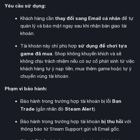
Quy trình giao hàng:
Yêu cầu sử dụng:
Hệ thống gửi định dạng: Tài khoản | Mật khẩu | Tài khoản
thay đổi sang Email cá nhân
Khách hàng cần
để tự
Email | Mật khẩu Email. Đăng nhập và trải nghiệm ngay.
quản lý và bảo mật ngay sau khi nhận bàn giao tài
khoản.
sử dụng để chơi tựa
Tài khoản này chỉ phù hợp
game đã mua
. Shop không khuyến khích và sẽ
không chịu trách nhiệm nếu có sự cố phát sinh từ việc
khách hàng tự ý nạp tiền, mua thêm game hoặc tự ý
chuyển vùng tài khoản.
Phạm vi bảo hành:
Ban
Bảo hành trong trường hợp tài khoản bị lỗi
Trade
Steam Alert
(gắn nhãn đỏ
).
bị thu hồi
Bảo hành trong trường hợp tài khoản
với
thông báo từ Steam Support gửi về Email gốc.