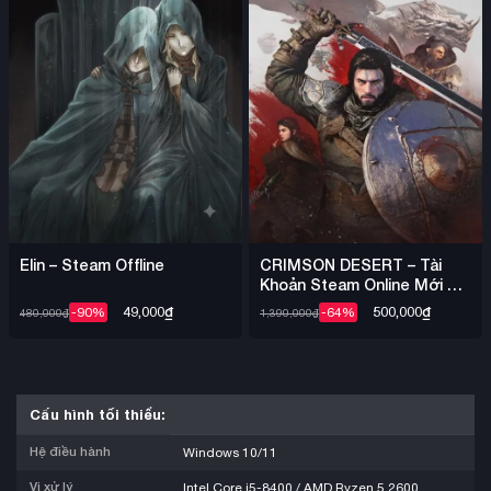
Elin – Steam Offline
CRIMSON DESERT – Tài
Khoản Steam Online Mới +
Mail
49,000
₫
500,000
₫
-90%
-64%
480,000
₫
1,390,000
₫
Cấu hình tối thiểu:
Hệ điều hành
Windows 10/11
Vi xử lý
Intel Core i5-8400 / AMD Ryzen 5 2600