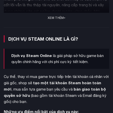
cốt lõi vẫn là thu thập tài nguyên, nâng cấp trang bị và xây
căn cứ ngầm dưới nước
dựng những
vững chắc. Môi
quản lý
trường khắc nghiệt sẽ liên tục thử thách khả năng
XEM THÊM
tài nguyên
và óc phán đoán của bạn.
DỊCH VỤ STEAM ONLINE LÀ GÌ?
Dịch vụ Steam Online
là giải pháp sở hữu game bản
quyền chính hãng với chi phí cực kỳ tiết kiệm.
Cụ thể, thay vì mua game trực tiếp trên tài khoản cá nhân với
tạo một tài khoản Steam hoàn toàn
giá gốc, shop sẽ
mới
bàn giao toàn bộ
, mua sẵn tựa game bạn yêu cầu và
quyền sở hữu
(bao gồm tài khoản Steam và Email đăng ký
Lái chiếc tàu ngầm Tadpole lặn sâu xuống đáy biển, bạn sẽ
gốc) cho bạn.
thủy
choáng ngợp trước hệ sinh thái đa dạng và những loài
Những ưu điểm nổi bật của dịch vụ này:
quái Leviathan
khổng lồ. Trải nghiệm lặn biển không chỉ