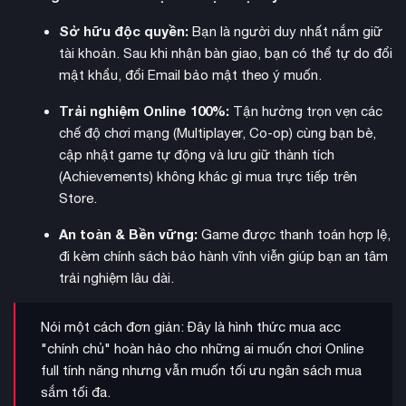
kinh dị sinh tồn
mang vẻ đẹp kỳ vĩ mà còn đậm chất
khi bạn
Sở hữu độc quyền:
Bạn là người duy nhất nắm giữ
phải rọi đèn vào những tàn tích cổ đại bị lãng quên. Mỗi
tài khoản. Sau khi nhận bàn giao, bạn có thể tự do đổi
tín hiệu
chuyến thám hiểm là một cơ hội để giải mã những
mật khẩu, đổi Email bảo mật theo ý muốn.
bất thường
dưới đáy đại dương sâu thẳm.
Trải nghiệm Online 100%:
Tận hưởng trọn vẹn các
chế độ chơi mạng (Multiplayer, Co-op) cùng bạn bè,
cập nhật game tự động và lưu giữ thành tích
(Achievements) không khác gì mua trực tiếp trên
Store.
An toàn & Bền vững:
Game được thanh toán hợp lệ,
đi kèm chính sách bảo hành vĩnh viễn giúp bạn an tâm
trải nghiệm lâu dài.
Nói một cách đơn giản: Đây là hình thức mua acc
"chính chủ" hoàn hảo cho những ai muốn chơi Online
Những tính năng nổi bật của Subnautica 2:
full tính năng nhưng vẫn muốn tối ưu ngân sách mua
sắm tối đa.
thế giới mở rộng lớn
Trải nghiệm
với hàng loạt quần xã