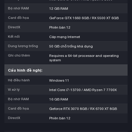
Bộ nhớ RAM
12 GB RAM
Card đồ họa
GeForce GTX 1660 6GB / RX 5500 XT 6GB
DirectX
Phiên bản 12
Kết nối
Cáp mạng Internet
Dung lượng trống
50 GB chỗ trống khả dụng
Ghi chú thêm
Requires a 64-bit processor and operating
system
Cấu hình đề nghị:
Hệ điều hành
Windows 11
Vi xử lý
Intel Core i7-13700 / AMD Ryzen 7 7700X
Bộ nhớ RAM
16 GB RAM
Card đồ họa
Geforce RTX 3070 8GB / RX 6700 XT 8GB
DirectX
Phiên bản 12