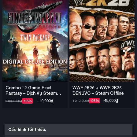
WWE 2K26 + WWE 2K25
Combo 12 Game Final
DENUVO – Steam Offline
Fantasy – Dịch Vụ Steam
Offline Nhiều Game
49,000
₫
119,000
₫
-96%
-98%
1,210,000
₫
6,800,000
₫
Cấu hình tối thiểu: