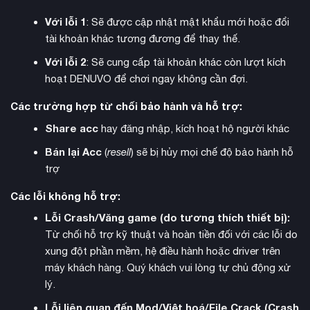
Các tính năng nổi bật của game:
Với lỗi 1
: Sẽ được cập nhật mật khẩu mới hoặc đổi
tài khoản khác tương đương để thay thế.
Khám phá tự do:
Lái chiếc xe điện băng qua các vùng
Với lỗi 2
: Sẽ cung cấp tài khoản khác còn lượt kích
đất đa dạng, vận hành hoàn toàn bằng năng lượng tự
hoạt DENUVO để chơi ngay không cần đợi.
nhiên.
Xây dựng căn cứ:
Các trường hợp từ chối bảo hành và hỗ trợ:
Tùy chỉnh xe cắm trại với hệ thống
module, thay đổi màu sơn và bày trí đồ nội thất phong
Share acc
hay đăng nhập, kích hoạt hộ người khác
phú.
Bán lại Acc
(
resell
) sẽ bị hủy mọi chế độ bảo hành hỗ
Nông trại di động:
Tự trồng trọt, thu hoạch nguyên liệu
trợ
và nấu ăn ngay trên chiếc xe của mình.
Các lỗi không hỗ trợ:
Hỗ trợ đồng đội:
Trải nghiệm trọn vẹn cả khi chơi đơn
Lỗi Crash/Văng game (do tương thích thiết bị):
hoặc kết nối trực tuyến cùng nhóm bạn bè.
Từ chối hỗ trợ kỹ thuật và hoàn tiền đối với các lỗi do
Tại sao nên chọn Tài khoản Steam Offline tại
xung đột phần mềm, hệ điều hành hoặc driver trên
KAMIKEY?
máy khách hàng. Quý khách vui lòng tự chủ động xử
lý.
Tiết kiệm tối đa:
90%
Giá rẻ hơn tới
so với mua game
Lỗi liên quan đến Mod/Việt hoá/File Crack (Crash