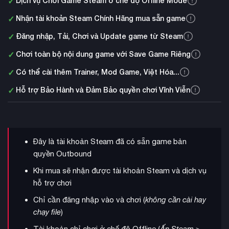
✓
Dịch vụ Chơi Game Steam ở chế độ Offline Mode
✓
Nhận tài khoản Steam Chính Hãng mua sẵn game
✓
Đăng nhập, Tải, Chơi và Update game từ Steam
✓
Chơi toàn bộ nội dung game với Save Game Riêng
✓
Có thể cài thêm Trainer, Mod Game, Việt Hóa...
✓
Hỗ trợ Bảo Hành và Đảm Bảo quyền chơi Vĩnh Viễn
Đây là tài khoản Steam đã có sẵn game bản
quyền Outbound
Khi mua sẽ nhận được tài khoản Steam và dịch vụ
hỗ trợ chơi
Chỉ cần đăng nhập vào và chơi (
không cần cài hay
chạy file
)
Tài khoản chỉ chơi ở chế độ Offline (
Ấn Steam >