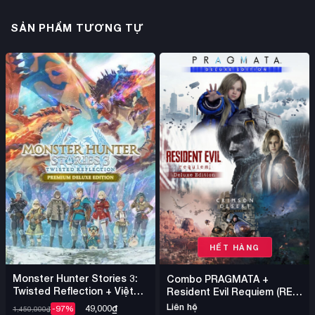
SẢN PHẨM TƯƠNG TỰ
HẾT HÀNG
Monster Hunter Stories 3:
Combo PRAGMATA +
Twisted Reflection + Việt
Resident Evil Requiem (RE9)
Hóa DENUVO – Steam
+ Crimson Desert – Steam
Liên hệ
49,000
₫
-97%
1,450,000
₫