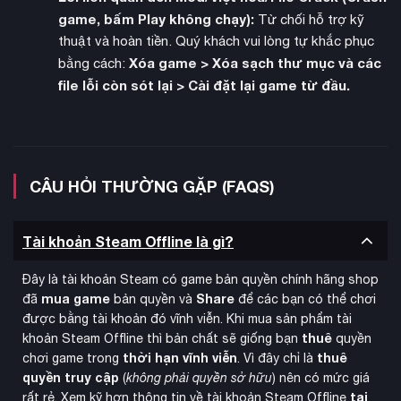
gốc.
game, bấm Play không chạy):
Từ chối hỗ trợ kỹ
Chơi ngay không chờ đợi:
Giải pháp hoàn hảo cho các
thuật và hoàn tiền. Quý khách vui lòng tự khắc phục
Denuvo
game có
.
Xóa game > Xóa sạch thư mục và các
bằng cách:
file lỗi còn sót lại > Cài đặt lại game từ đầu.
An toàn tuyệt đối:
Tài khoản chính chủ, không cài phần
mềm độc hại.
Hướng dẫn sử dụng:
CÂU HỎI THƯỜNG GẶP (FAQS)
Đăng nhập vào Steam bằng tài khoản được cấp -> Tải
game về máy và chuyển sang chế độ Offline Mode để
chơi.
Tài khoản Steam Offline là gì?
Đây là tài khoản Steam có game bản quyền chính hãng shop
mua game
Share
đã
bản quyền và
để các bạn có thể chơi
được bằng tài khoản đó vĩnh viễn. Khi mua sản phẩm tài
thuê
khoản Steam Offline thì bản chất sẽ giống bạn
quyền
thời hạn vĩnh viễn
thuê
chơi game trong
. Vì đây chỉ là
quyền truy cập
(
không phải quyền sở hữu
) nên có mức giá
tại
rất rẻ. Xem kỹ hơn thông tin về tài khoản Steam Offline