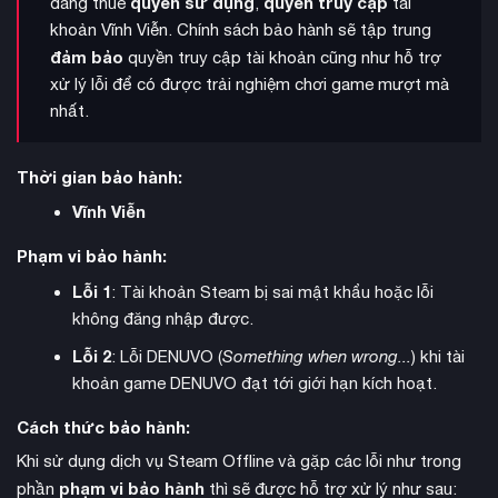
quyền sử dụng
quyền truy cập
đang thuê
,
tài
khoản Vĩnh Viễn. Chính sách bảo hành sẽ tập trung
đảm bảo
quyền truy cập tài khoản cũng như hỗ trợ
Thế giới trong game vô cùng rực rỡ với hàng loạt danh lam
xử lý lỗi để có được trải nghiệm chơi game mượt mà
nhiều quần xã sinh vật
thắng cảnh đặc trưng trải dài khắp
nhất.
đa dạng
. Tuyệt vời hơn cả là khả năng hỗ trợ nhiều người
chơi, cho phép bạn thực hiện chuyến đi phượt xuyên quốc gia
chế độ Co-op trực tuyến
trong
lên đến 4 người, cùng nhau
Thời gian bảo hành:
chia sẻ những khoảnh khắc chế tạo và khám phá đầy thú vị.
Vĩnh Viễn
Phạm vi bảo hành:
Lỗi 1
: Tài khoản Steam bị sai mật khẩu hoặc lỗi
không đăng nhập được.
Lỗi 2
: Lỗi DENUVO (
Something when wrong...
) khi tài
khoản game DENUVO đạt tới giới hạn kích hoạt.
Cách thức bảo hành:
Khi sử dụng dịch vụ Steam Offline và gặp các lỗi như trong
phạm vi bảo hành
phần
thì sẽ được hỗ trợ xử lý như sau: