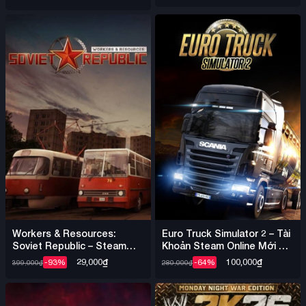
Offline
Offline Nhiều Game
Workers & Resources:
Euro Truck Simulator 2 – Tài
Soviet Republic – Steam
Khoản Steam Online Mới +
Offline
Mail
29,000
₫
100,000
₫
-93%
-64%
399,000
₫
280,000
₫