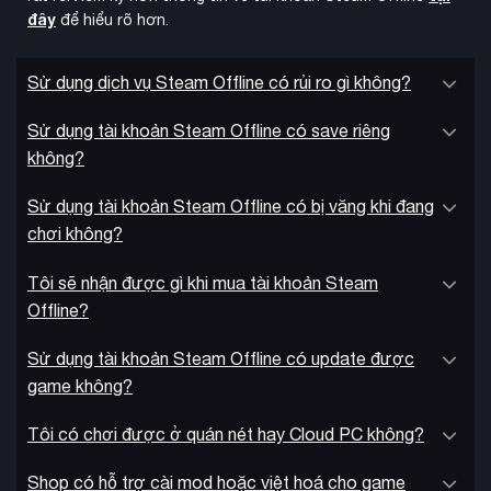
đây
để hiểu rõ hơn.
Sử dụng dịch vụ Steam Offline có rủi ro gì không?
Sử dụng tài khoản Steam Offline có save riêng
không?
Sử dụng tài khoản Steam Offline có bị văng khi đang
chơi không?
Tôi sẽ nhận được gì khi mua tài khoản Steam
Offline?
Sử dụng tài khoản Steam Offline có update được
game không?
Tôi có chơi được ở quán nét hay Cloud PC không?
Shop có hỗ trợ cài mod hoặc việt hoá cho game