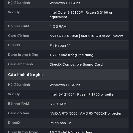
Hệ điều hành
Windows 10-64 bit
Vi xử lý
Intel Core i3 10100F | Ryzen 3 3100 or
equivalent
Bộ nhớ RAM
4 GB RAM
Card đồ họa
NVIDIA GTX 1050 | AMD RX 570 or equivalent
DirectX
Phiên bản 11
Dung lượng trống
16 GB chỗ trống khả dụng
Card âm thanh
DirectX Compatible Sound Card
Cấu hình đề nghị:
Hệ điều hành
Windows 11 64-bit
Vi xử lý
Intel i3-12100F | Ryzen 7 1700 or better
Bộ nhớ RAM
8 GB RAM
Card đồ họa
NVIDIA RTX 3060 | AMD RX 7600XT or better
DirectX
Phiên bản 12
Dung lượng trống
16 GB chỗ trống khả dụng