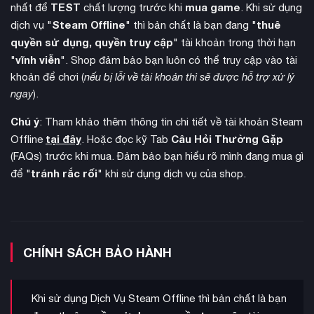
TEST
mua game
nhất để
chất lượng trước khi
. Khi sử dụng
Bên cạnh việc chế tạo, người chơi còn được trải nghiệm cảm
Steam Offline
thuê
dịch vụ "
" thì bản chất là bạn đang "
giác hòa mình vào thiên nhiên khi thiết kế các khu vườn nhỏ
quyền sử dụng, quyền truy cập
" tài khoản trong thời hạn
trồng trọt thực vật và nấm
để
ngay trên xe. Thu hoạch
vĩnh viễn
"
". Shop đảm bảo bạn luôn có thể truy cập vào tài
nguyên liệu tươi sạch để nấu những bữa ăn ngon sẽ giúp bạn
khoản để chơi (
nếu bị lỗi về tài khoản thì sẽ được hỗ trợ xử lý
luôn khỏe mạnh trong suốt chuyến đi dài. Hơn thế nữa, bạn
ngay
).
nhận nuôi thú
có thể ghé thăm Paws & Whiskers Lodge để
Chú ý
: Tham khảo thêm thông tin chi tiết về tài khoản Steam
cưng
, chăm sóc và huấn luyện chúng trở thành người bạn
tại đây
Câu Hỏi Thường Gặp
Offline
. Hoặc đọc kỹ Tab
đồng hành trung thành.
(FAQs) trước khi mua. Đảm bảo bạn hiểu rõ mình đang mua gì
tránh rắc rối
để "
" khi sử dụng dịch vụ của shop.
CHÍNH SÁCH BẢO HÀNH
Khi sử dụng Dịch Vụ Steam Offline thì bản chất là bạn