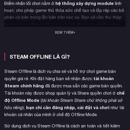
hệ thống xây dựng module
Điểm nhấn lối chơi nằm ở
linh
hoạt, cho phép game thủ thỏa sức chế tạo và lắp ráp các bộ
phận cả bên trong lẫn bên trên nóc xe. Bạn sẽ cần thu thập
năng
tài nguyên, chế tạo vật dụng và ứng dụng các nguồn
lượng xanh
như điện mặt trời, sức gió hay năng lượng nước
XEM THÊM
để duy trì hoạt động cho căn cứ. Ngoài ra, việc tùy chỉnh màu
sơn hay trang trí nội thất sẽ giúp không gian sống trở nên
đậm chất cá nhân.
STEAM OFFLINE LÀ GÌ?
Steam Offline là dịch vụ chia sẻ và hỗ trợ chơi game bản
tài khoản
quyền giá rẻ. Khi đặt hàng bạn sẽ nhận được
Steam chính hãng
đã được mua sẵn các game bản quyền.
chế
Tài khoản này được shop quản lý và Share quyền chơi ở
độ Offline Mode
(
tài khoản Steam Share chứ không phải sở
bạn chỉ cần đăng nhập, cài đặt và chơi
hữu riêng
);
như tài
khoản cá nhân của mình ở chế độ Offline Mode.
Sử dụng dịch vụ Steam Offline là cách an toàn và tiết kiệm