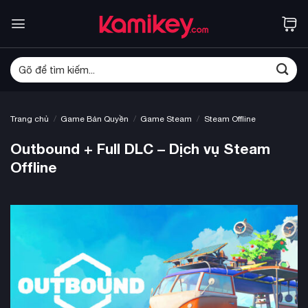
Bỏ
qua
nội
dung
Tìm
kiếm:
/
/
/
Trang chủ
Game Bản Quyền
Game Steam
Steam Offline
Outbound + Full DLC – Dịch vụ Steam
Offline